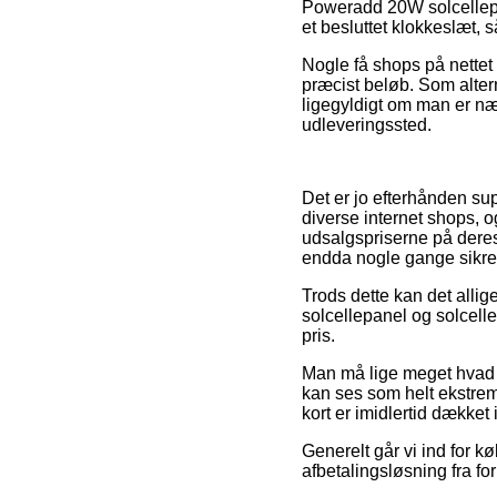
Poweradd 20W solcellepa
et besluttet klokkeslæt, 
Nogle få shops på nettet 
præcist beløb. Som altern
ligegyldigt om man er nær
udleveringssted.
Det er jo efterhånden su
diverse internet shops, 
udsalgspriserne på deres 
endda nogle gange sikre 
Trods dette kan det alli
solcellepanel og solcelleo
pris.
Man må lige meget hvad i
kan ses som helt ekstremt
kort er imidlertid dækket
Generelt går vi ind for k
afbetalingsløsning fra fo