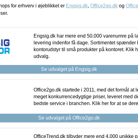
ps for erhverv i øjeblikket er
Engsig.dk
,
Office2go.dk
og
Offic
iser.
Engsig.dk har mere end 50.000 varenumre på lager
levering indenfor få dage. Sortimentet spænder br
kontorudstyr til små produkter på kontoret. Klik h
udvalg.
Se udvalget på Engsig.dk
Office2go.dk startede i 2011, med det formål at l
meget konkurrencedygtige priser, leveret med
bedste service i branchen. Klik her for at se der
Se udvalget på Office2go.dk
OfficeTrend.dk tilbyder mere end 4.000 unikke p