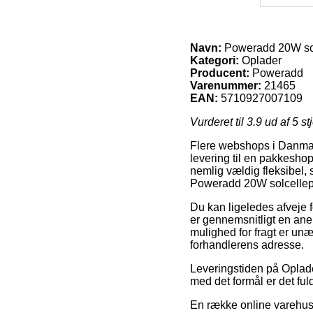
Navn:
Poweradd 20W sol
Kategori:
Oplader
Producent:
Poweradd
Varenummer:
21465
EAN:
5710927007109
Vurderet til
3.9
ud af 5 st
Flere webshops i Danmar
levering til en pakkeshop
nemlig vældig fleksibel
Poweradd 20W solcellepa
Du kan ligeledes afveje f
er gennemsnitligt en an
mulighed for fragt er unæ
forhandlerens adresse.
Leveringstiden på Oplad
med det formål er det ful
En række online varehuse