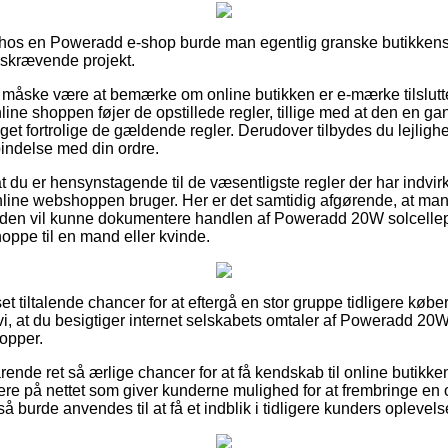
ler hos en Poweradd e-shop burde man egentlig granske butikkens
idskrævende projekt.
måske være at bemærke om online butikken er e-mærke tilslutte
nline shoppen føjer de opstillede regler, tillige med at den en 
get fortrolige de gældende regler. Derudover tilbydes du lejlighed
bindelse med din ordre.
t du er hensynstagende til de væsentligste regler der har indvir
 online webshoppen bruger. Her er det samtidig afgørende, at 
mtiden vil kunne dokumentere handlen af Poweradd 20W solcellep
ppe til en mand eller kvinde.
 set tiltalende chancer for at eftergå en stor gruppe tidligere kø
 vi, at du besigtiger internet selskabets omtaler af Poweradd 20
hopper.
rende ret så ærlige chancer for at få kendskab til online butikke
re på nettet som giver kunderne mulighed for at frembringe en 
burde anvendes til at få et indblik i tidligere kunders oplevels