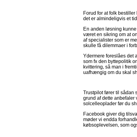
Forud for at folk bestil
det er almindeligvis et t
En anden løsning kunne 
været en sikring om at o
af specialister som er me
skulle få dilemmaer i for
Ydermere foreslåes det a
som fx den byttepolitik
kvittering, så man i fre
uafhængig om du skal sho
Trustpilot fører til sådan
grund af dette anbefaler
solcelleoplader før du s
Facebook giver dig tilsva
møder vi endda forhandle
købsoplevelsen, som også 