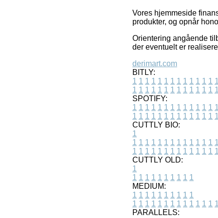
Vores hjemmeside finansie
produkter, og opnår hono
Orientering angående til
der eventuelt er realiser
derimart.com
BITLY:
1
1
1
1
1
1
1
1
1
1
1
1
1
1
1
1
1
1
1
1
1
1
1
1
1
1
SPOTIFY:
1
1
1
1
1
1
1
1
1
1
1
1
1
1
1
1
1
1
1
1
1
1
1
1
1
1
CUTTLY BIO:
1
1
1
1
1
1
1
1
1
1
1
1
1
1
1
1
1
1
1
1
1
1
1
1
1
1
1
CUTTLY OLD:
1
1
1
1
1
1
1
1
1
1
1
MEDIUM:
1
1
1
1
1
1
1
1
1
1
1
1
1
1
1
1
1
1
1
1
1
1
1
PARALLELS: