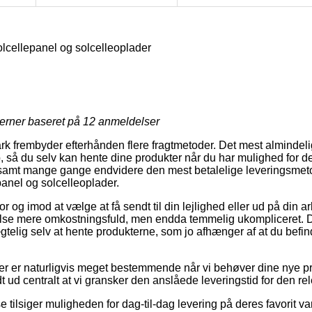
cellepanel og solcelleoplader
jerner baseret på
12
anmeldelser
k frembyder efterhånden flere fragtmetoder. Det mest almindel
, så du selv kan hente dine produkter når du har mulighed for d
, samt mange gange endvidere den mest betalelige leveringsmet
nel og solcelleoplader.
or og imod at vælge at få sendt til din lejlighed eller ud på din 
else mere omkostningsfuld, men endda temmelig ukompliceret. 
gtelig selv at hente produkterne, som jo afhænger af at du befin
er er naturligvis meget bestemmende når vi behøver dine nye 
dt ud centralt at vi gransker den anslåede leveringstid for den re
 tilsiger muligheden for dag-til-dag levering på deres favorit 