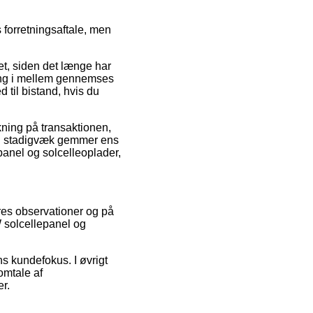
 forretningsaftale, men
t, siden det længe har
gang i mellem gennemses
 til bistand, hvis du
kning på transaktionen,
man stadigvæk gemmer ens
anel og solcelleoplader,
beres observationer og på
W solcellepanel og
ns kundefokus. I øvrigt
omtale af
er.