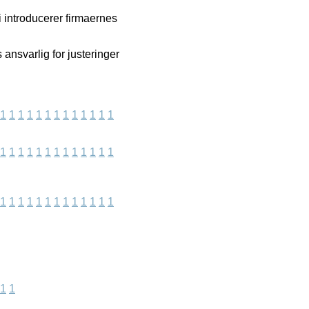
i introducerer firmaernes
ansvarlig for justeringer
1
1
1
1
1
1
1
1
1
1
1
1
1
1
1
1
1
1
1
1
1
1
1
1
1
1
1
1
1
1
1
1
1
1
1
1
1
1
1
1
1