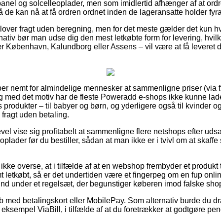
nel og solcelleoplader, men som imidlertid afhænger af at or
så de kan nå at få ordren ordnet inden de lageransatte holder fyra
lover fragt uden beregning, men for det meste gælder det kun hv
ativ bør man udse dig den mest letkøbte form for levering, hvilk
 København, Kalundborg eller Assens – vil være at få leveret din
per nemt for almindelige mennesker at sammenligne priser (via f
og med det motiv har de fleste Poweradd e-shops ikke kunne lad
produkter – til babyer og børn, og yderligere også til kvinder o
fragt uden betaling.
gevel vise sig profitabelt at sammenligne flere netshops efter 
plader før du bestiller, sådan at man ikke er i tvivl om at skaffe
kke overse, at i tilfælde af at en webshop frembyder et produkt 
 letkøbt, så er det undertiden være et fingerpeg om en fup onli
 ind under et regelsæt, der begunstiger køberen imod falske shop
øb med betalingskort eller MobilePay. Som alternativ burde du dr
r eksempel ViaBill, i tilfælde af at du foretrækker at godtgøre p