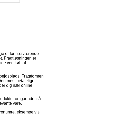
ige er for nærværende
et. Fragtløsningen er
ode ved køb af
arbejdsplads. Fragtformen
Den mest betalelige
der dig nær online
produkter omgående, så
levante vare.
varenumre, eksempelvis