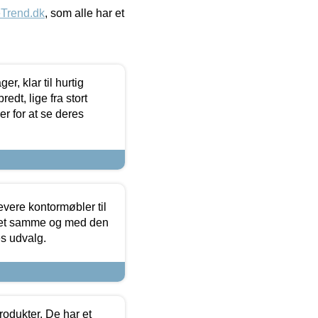
eTrend.dk
, som alle har et
, klar til hurtig
edt, lige fra stort
er for at se deres
evere kontormøbler til
 det samme og med den
es udvalg.
rodukter. De har et