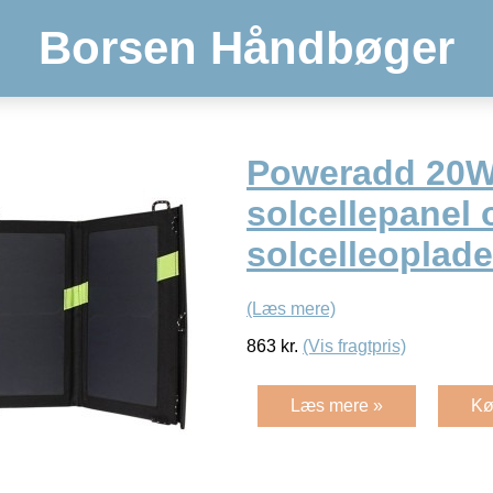
Borsen Håndbøger
Poweradd 20
solcellepanel 
solcelleoplade
(Læs mere)
863
kr.
(Vis fragtpris)
Læs mere »
Kø