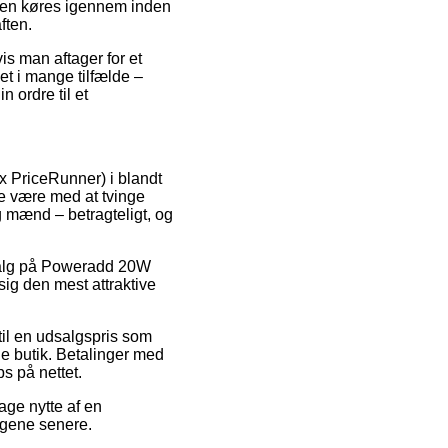
dren køres igennem inden
ften.
is man aftager for et
et i mange tilfælde –
 ordre til et
x PriceRunner) i blandt
e være med at tvinge
g mænd – betragteligt, og
udsalg på Poweradd 20W
 sig den mest attraktive
til en udsalgspris som
ne butik. Betalinger med
s på nettet.
age nytte af en
engene senere.