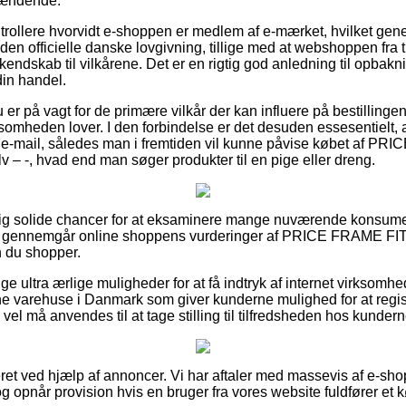
spændende.
trollere hvorvidt e-shoppen er medlem af e-mærket, hvilket gene
n officielle danske lovgivning, tillige med at webshoppen fra ti
 kendskab til vilkårene. Det er en rigtig god anledning til opbakn
din handel.
 du er på vagt for de primære vilkår der kan influere på bestillin
somheden lover. I den forbindelse er det desuden essesentielt, 
å e-mail, således man i fremtiden vil kunne påvise købet af P
 – -, hvad end man søger produkter til en pige eller dreng.
ndig solide chancer for at eksaminere mange nuværende konsume
t du gennemgår online shoppens vurderinger af PRICE FRAME F
n du shopper.
ige ultra ærlige muligheder for at få indtryk af internet virksom
e varehuse i Danmark som giver kunderne mulighed for at regis
 vel må anvendes til at tage stilling til tilfredsheden hos kundern
et ved hjælp af annoncer. Vi har aftaler med massevis af e-shop
 opnår provision hvis en bruger fra vores website fuldfører et k