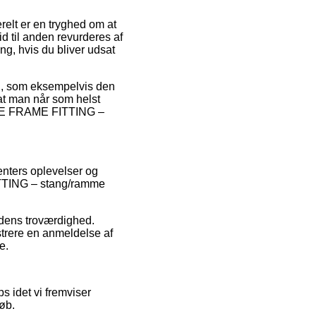
relt er en tryghed om at
d til anden revurderes af
ing, hvis du bliver udsat
gen, som eksempelvis den
at man når som helst
RICE FRAME FITTING –
nters oplevelser og
ITTING – stang/ramme
hedens troværdighed.
trere en anmeldelse af
e.
s idet vi fremviser
øb.