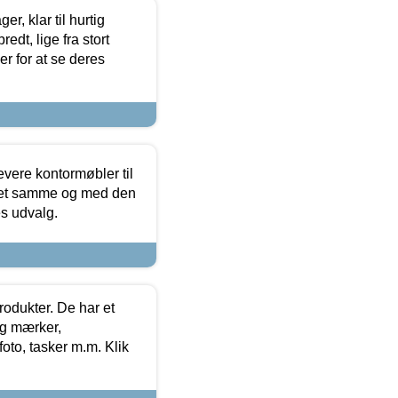
, klar til hurtig
edt, lige fra stort
er for at se deres
evere kontormøbler til
 det samme og med den
es udvalg.
rodukter. De har et
og mærker,
foto, tasker m.m. Klik