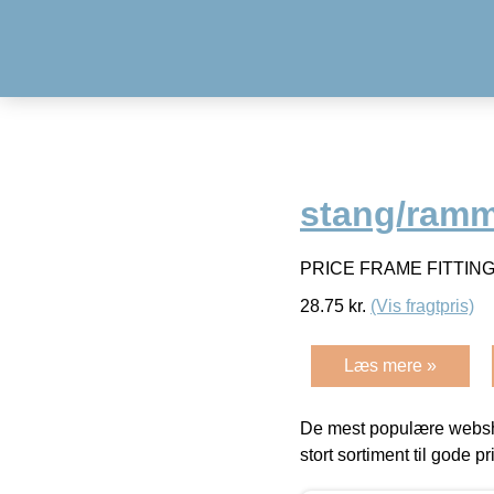
stang/ramme
PRICE FRAME FITTING –
28.75
kr.
(Vis fragtpris)
Læs mere »
De mest populære websho
stort sortiment til gode pr