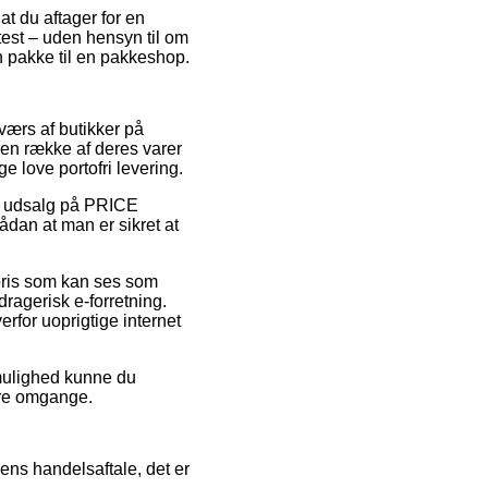
at du aftager for en
test – uden hensyn til om
in pakke til en pakkeshop.
tværs af butikker på
 en række af deres varer
e love portofri levering.
ter udsalg på PRICE
dan at man er sikret at
 pris som kan ses som
dragerisk e-forretning.
rfor uoprigtige internet
 mulighed kunne du
lere omgange.
ens handelsaftale, det er