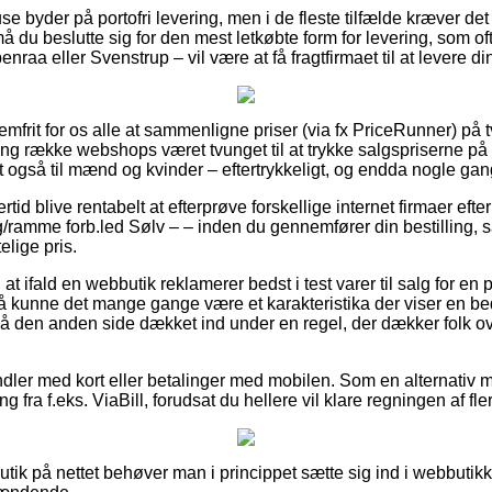
e byder på portofri levering, men i de fleste tilfælde kræver det 
 du beslutte sig for den mest letkøbte form for levering, som of
nraa eller Svenstrup – vil være at få fragtfirmaet til at levere d
emfrit for os alle at sammenligne priser (via fx PriceRunner) på 
lang række webshops været tvunget til at trykke salgspriserne på
t også til mænd og kvinder – eftertrykkeligt, og endda nogle gang
rtid blive rentabelt at efterprøve forskellige internet firmaer ef
mme forb.led Sølv – – inden du gennemfører din bestilling, så
lige pris.
t ifald en webbutik reklamerer bedst i test varer til salg for en
 så kunne det mange gange være et karakteristika der viser en be
på den anden side dækket ind under en regel, der dækker folk ove
ndler med kort eller betalinger med mobilen. Som en alternativ
g fra f.eks. ViaBill, forudsat du hellere vil klare regningen af f
tik på nettet behøver man i princippet sætte sig ind i webbutikk