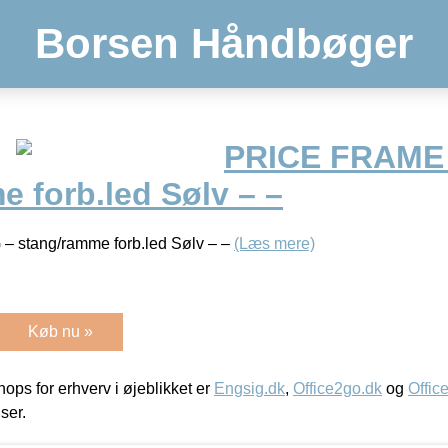
Borsen Håndbøger
PRICE FRAME 
 forb.led Sølv – –
 stang/ramme forb.led Sølv – –
(Læs mere)
Køb nu »
ps for erhverv i øjeblikket er
Engsig.dk
,
Office2go.dk
og
Offic
iser.