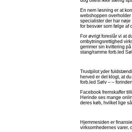
dog oftest ikke særlig 
En nem løsning er at kon
webshoppen overholder de
specialister der har nøje
for besvær som følge af 
For øvrigt foreslår vi at
ombytningsrettighed virk
gemmer sin kvittering p
stang/ramme forb.led Sølv
Trustpilot yder fuldstæ
herved er det klogt, a
forb.led Sølv – – forinde
Facebook fremskaffer till
Herinde ses mange onlin
deres køb, hvilket lige så
Hjemmesiden er finansier
virksomhedernes varer, og