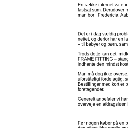
En række internet varehus
fastsat sum. Derudover må
man bor i Fredericia, Aabe
Det er i dag vældig probl
nettet, og derfor har en 
– til babyer og børn, sam
Trods dette kan det imidle
FRAME FITTING – stang/ra
indhente den mindst koste
Man må dog ikke overse, a
uforståeligt fordelagtig,
Bestillinger med kort er 
foretagender.
Generelt anbefaler vi ha
overveje en afdragsløsnin
Før nogen køber på en bu