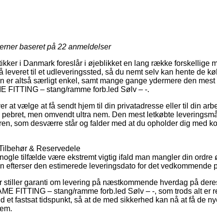
jerner baseret på
22
anmeldelser
er i Danmark foreslår i øjeblikket en lang række forskellige mu
 få leveret til et udleveringssted, så du nemt selv kan hente de k
den er altså særligt enkel, samt mange gange ydermere den mest 
 FITTING – stang/ramme forb.led Sølv – -.
er at vælge at få sendt hjem til din privatadresse eller til din a
e pebret, men omvendt ultra nem. Den mest letkøbte leveringsmåd
ren, som desværre står og falder med at du opholder dig med kort
 Tilbehør & Reservedele
 nogle tilfælde være ekstremt vigtig ifald man mangler din ordre øj
an efterser den estimerede leveringsdato for det vedkommende p
aer stiller garanti om levering på næstkommende hverdag på dere
 FITTING – stang/ramme forb.led Sølv – -, som trods alt er re
 et fastsat tidspunkt, så at de med sikkerhed kan nå at få de ny
jem.