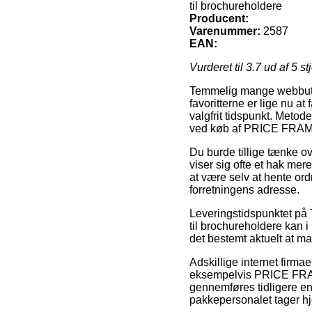
til brochureholdere
Producent:
Varenummer:
2587
EAN:
Vurderet til
3.7
ud af 5 st
Temmelig mange webbutikk
favoritterne er lige nu at
valgfrit tidspunkt. Meto
ved køb af PRICE FRAME
Du burde tillige tænke ov
viser sig ofte et hak mer
at være selv at hente ord
forretningens adresse.
Leveringstidspunktet på
til brochureholdere kan i
det bestemt aktuelt at m
Adskillige internet firm
eksempelvis PRICE FRAME
gennemføres tidligere end
pakkepersonalet tager h