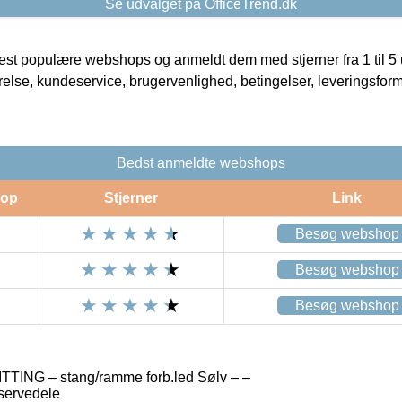
Se udvalget på OfficeTrend.dk
t populære webshops og anmeldt dem med stjerner fra 1 til 5 ud
rrelse, kundeservice, brugervenlighed, betingelser, leveringsfor
Bedst anmeldte webshops
op
Stjerner
Link
Besøg webshop
Besøg webshop
Besøg webshop
ING – stang/ramme forb.led Sølv – –
servedele