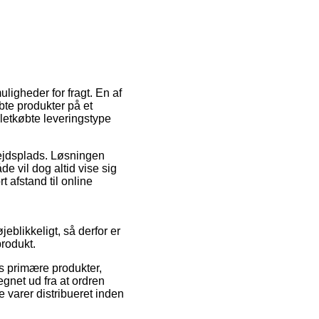
ligheder for fragt. En af
øbte produkter på et
letkøbte leveringstype
rbejdsplads. Løsningen
e vil dog altid vise sig
 afstand til online
eblikkeligt, så derfor er
rodukt.
s primære produkter,
gnet ud fra at ordren
e varer distribueret inden