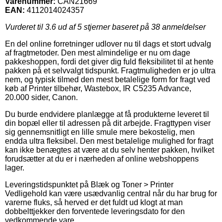
Varenummer:
CAN21669
EAN:
4112014024357
Vurderet til
3.6
ud af 5 stjerner baseret på
38
anmeldelser
En del online forretninger udlover nu til dags et stort udvalg
af fragtmetoder. Den mest almindelige er nu om dage
pakkeshoppen, fordi det giver dig fuld fleksibilitet til at hente
pakken på et selvvalgt tidspunkt. Fragtmuligheden er jo ultra
nem, og typisk tilmed den mest betalelige form for fragt ved
køb af Printer tilbehør, Wastebox, IR C5235 Advance,
20.000 sider, Canon.
Du burde endvidere planlægge at få produkterne leveret til
din bopæl eller til adressen på dit arbejde. Fragttypen viser
sig gennemsnitligt en lille smule mere bekostelig, men
endda ultra fleksibel. Den mest betalelige mulighed for fragt
kan ikke benægtes at være at du selv henter pakken, hvilket
forudsætter at du er i nærheden af online webshoppens
lager.
Leveringstidspunktet på Blæk og Toner > Printer
Vedligehold kan være usædvanlig central når du har brug for
varerne fluks, så herved er det fuldt ud klogt at man
dobbelttjekker den forventede leveringsdato for den
vedkommende vare.