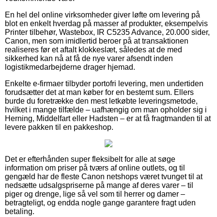
En hel del online virksomheder giver løfte om levering på
blot en enkelt hverdag på masser af produkter, eksempelvis
Printer tilbehør, Wastebox, IR C5235 Advance, 20.000 sider,
Canon, men som imidlertid beroer på at transaktionen
realiseres før et aftalt klokkeslæt, således at de med
sikkerhed kan nå at få de nye varer afsendt inden
logistikmedarbejderne drager hjemad.
Enkelte e-firmaer tilbyder portofri levering, men undertiden
forudsætter det at man køber for en bestemt sum. Ellers
burde du foretrække den mest letkøbte leveringsmetode,
hvilket i mange tilfælde – uafhængig om man opholder sig i
Herning, Middelfart eller Hadsten – er at få fragtmanden til at
levere pakken til en pakkeshop.
Det er efterhånden super fleksibelt for alle at søge
information om priser på tværs af online outlets, og til
gengæld har de fleste Canon netshops været tvunget til at
nedsætte udsalgspriserne på mange af deres varer – til
piger og drenge, lige så vel som til herrer og damer –
betragteligt, og endda nogle gange garantere fragt uden
betaling.