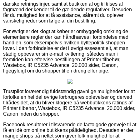
danske retningslinjer, samt at butikken af og til tilses af
fagmænd der kender til de gældende regulativer. Desuden
får du mulighed for at få assistance, såfremt du oplever
vanskeligheder som følge af din bestilling.
For øvrigt er det klogt at køber er omhyggelig omkring de
elementære regler der kan håndhæves i forbindelse med
handlen, som eksempelvis hvilken byttepolitik shoppen
lover. I den forbindelse er det i øvrigt essesentielt, at man
stadig opbevarer sin e-mail kvittering, således man i
fremtiden kan eftervise bestillingen af Printer tilbehør,
Wastebox, IR C5235 Advance, 20.000 sider, Canon,
ligegyldigt om du shopper til en dreng eller pige.
Trustpilot forærer dig fuldstændig gavnlige muligheder for at
fortolke en hel del øvrige forbrugeres oplevelser og derved
tilrådes det, at du bliver klogere på webbutikkens ratings af
Printer tilbehør, Wastebox, IR C5235 Advance, 20.000 sider,
Canon inden du shopper.
Facebook resulterer i tilsvarende de facto gode genveje til at
få en idé om online butikkens pålidelighed. Desuden er der
mange shops på nettet som giver folk mulighed for at