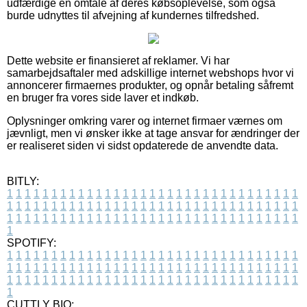
udfærdige en omtale af deres købsoplevelse, som også
burde udnyttes til afvejning af kundernes tilfredshed.
Dette website er finansieret af reklamer. Vi har
samarbejdsaftaler med adskillige internet webshops hvor vi
annoncerer firmaernes produkter, og opnår betaling såfremt
en bruger fra vores side laver et indkøb.
Oplysninger omkring varer og internet firmaer værnes om
jævnligt, men vi ønsker ikke at tage ansvar for ændringer der
er realiseret siden vi sidst opdaterede de anvendte data.
BITLY:
1
1
1
1
1
1
1
1
1
1
1
1
1
1
1
1
1
1
1
1
1
1
1
1
1
1
1
1
1
1
1
1
1
1
1
1
1
1
1
1
1
1
1
1
1
1
1
1
1
1
1
1
1
1
1
1
1
1
1
1
1
1
1
1
1
1
1
1
1
1
1
1
1
1
1
1
1
1
1
1
1
1
1
1
1
1
1
1
1
1
1
1
1
1
1
1
1
1
1
1
SPOTIFY:
1
1
1
1
1
1
1
1
1
1
1
1
1
1
1
1
1
1
1
1
1
1
1
1
1
1
1
1
1
1
1
1
1
1
1
1
1
1
1
1
1
1
1
1
1
1
1
1
1
1
1
1
1
1
1
1
1
1
1
1
1
1
1
1
1
1
1
1
1
1
1
1
1
1
1
1
1
1
1
1
1
1
1
1
1
1
1
1
1
1
1
1
1
1
1
1
1
1
1
1
CUTTLY BIO: