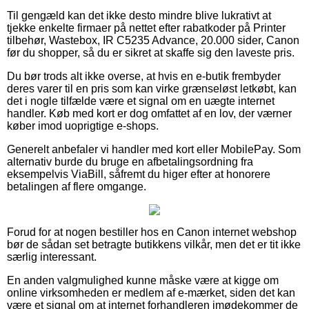
Til gengæld kan det ikke desto mindre blive lukrativt at
tjekke enkelte firmaer på nettet efter rabatkoder på Printer
tilbehør, Wastebox, IR C5235 Advance, 20.000 sider, Canon
før du shopper, så du er sikret at skaffe sig den laveste pris.
Du bør trods alt ikke overse, at hvis en e-butik frembyder
deres varer til en pris som kan virke grænseløst letkøbt, kan
det i nogle tilfælde være et signal om en uægte internet
handler. Køb med kort er dog omfattet af en lov, der værner
køber imod uoprigtige e-shops.
Generelt anbefaler vi handler med kort eller MobilePay. Som
alternativ burde du bruge en afbetalingsordning fra
eksempelvis ViaBill, såfremt du higer efter at honorere
betalingen af flere omgange.
Forud for at nogen bestiller hos en Canon internet webshop
bør de sådan set betragte butikkens vilkår, men det er tit ikke
særlig interessant.
En anden valgmulighed kunne måske være at kigge om
online virksomheden er medlem af e-mærket, siden det kan
være et signal om at internet forhandleren imødekommer de