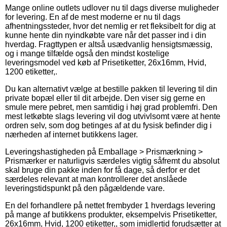
Mange online outlets udlover nu til dags diverse muligheder
for levering. En af de mest moderne er nu til dags
afhentningssteder, hvor det nemlig er ret fleksibelt for dig at
kunne hente din nyindkøbte vare når det passer ind i din
hverdag. Fragttypen er altså usædvanlig hensigtsmæssig,
og i mange tilfælde også den mindst kostelige
leveringsmodel ved køb af Prisetiketter, 26x16mm, Hvid,
1200 etiketter,.
Du kan alternativt vælge at bestille pakken til levering til din
private bopæl eller til dit arbejde. Den viser sig gerne en
smule mere pebret, men samtidig i høj grad problemfri. Den
mest letkøbte slags levering vil dog utvivlsomt være at hente
ordren selv, som dog betinges af at du fysisk befinder dig i
nærheden af internet butikkens lager.
Leveringshastigheden på Emballage > Prismærkning >
Prismærker er naturligvis særdeles vigtig såfremt du absolut
skal bruge din pakke inden for få dage, så derfor er det
særdeles relevant at man kontrollerer det anslåede
leveringstidspunkt på den pågældende vare.
En del forhandlere på nettet frembyder 1 hverdags levering
på mange af butikkens produkter, eksempelvis Prisetiketter,
26x16mm, Hvid, 1200 etiketter,, som imidlertid forudsætter at