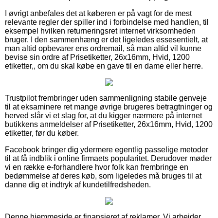
I øvrigt anbefales det at køberen er på vagt for de mest
relevante regler der spiller ind i forbindelse med handlen, til
eksempel hvilken returneringsret internet virksomheden
bruger. I den sammenhæng er det ligeledes essesentielt, at
man altid opbevarer ens ordremail, så man altid vil kunne
bevise sin ordre af Prisetiketter, 26x16mm, Hvid, 1200
etiketter,, om du skal købe en gave til en dame eller herre.
Trustpilot frembringer uden sammenligning stabile genveje
til at eksaminere ret mange øvrige brugeres betragtninger og
herved slår vi et slag for, at du kigger nærmere på internet
butikkens anmeldelser af Prisetiketter, 26x16mm, Hvid, 1200
etiketter, før du køber.
Facebook bringer dig ydermere egentlig passelige metoder
til at få indblik i online firmaets popularitet. Derudover møder
vi en række e-forhandlere hvor folk kan frembringe en
bedømmelse af deres køb, som ligeledes må bruges til at
danne dig et indtryk af kundetilfredsheden.
Denne hjemmeside er finansieret af reklamer. Vi arbejder