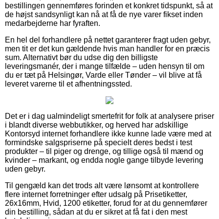
bestillingen gennemføres forinden et konkret tidspunkt, så at
de højst sandsynligt kan nå at få de nye varer fikset inden
medarbejderne har fyraften.
En hel del forhandlere på nettet garanterer fragt uden gebyr,
men tit er det kun gældende hvis man handler for en præcis
sum. Alternativt bør du udse dig den billigste
leveringsmanér, der i mange tilfælde – uden hensyn til om
du er tæt på Helsingør, Varde eller Tønder – vil blive at få
leveret varerne til et afhentningssted.
Det er i dag ualmindeligt smertefrit for folk at analysere priser
i blandt diverse webbutikker, og herved har adskillige
Kontorsyd internet forhandlere ikke kunne lade være med at
formindske salgspriserne på specielt deres bedst i test
produkter – til piger og drenge, og tillige også til mænd og
kvinder – markant, og endda nogle gange tilbyde levering
uden gebyr.
Til gengæld kan det trods alt være lønsomt at kontrollere
flere internet forretninger efter udsalg på Prisetiketter,
26x16mm, Hvid, 1200 etiketter, forud for at du gennemfører
din bestilling, sådan at du er sikret at få fat i den mest