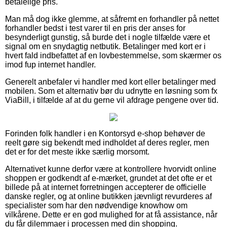
betalelige pris.
Man må dog ikke glemme, at såfremt en forhandler på nettet
forhandler bedst i test varer til en pris der anses for
besynderligt gunstig, så burde det i nogle tilfælde være et
signal om en snydagtig netbutik. Betalinger med kort er i
hvert fald indbefattet af en lovbestemmelse, som skærmer os
imod fup internet handler.
Generelt anbefaler vi handler med kort eller betalinger med
mobilen. Som et alternativ bør du udnytte en løsning som fx
ViaBill, i tilfælde af at du gerne vil afdrage pengene over tid.
Forinden folk handler i en Kontorsyd e-shop behøver de
reelt gøre sig bekendt med indholdet af deres regler, men
det er for det meste ikke særlig morsomt.
Alternativet kunne derfor være at kontrollere hvorvidt online
shoppen er godkendt af e-mærket, grundet at det ofte er et
billede på at internet forretningen accepterer de officielle
danske regler, og at online butikken jævnligt revurderes af
specialister som har den nødvendige knowhow om
vilkårene. Dette er en god mulighed for at få assistance, når
du får dilemmaer i processen med din shopping.