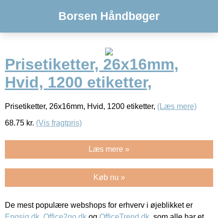
Borsen Håndbøger
Prisetiketter, 26x16mm,
Hvid, 1200 etiketter,
Prisetiketter, 26x16mm, Hvid, 1200 etiketter,
(Læs mere)
68.75
kr.
(Vis fragtpris)
Læs mere »
Køb nu »
De mest populære webshops for erhverv i øjeblikket er
Engsig.dk
,
Office2go.dk
og
OfficeTrend.dk
, som alle har et