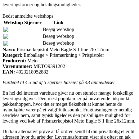
leveringsformer og betalingsmuligheder.
Bedst anmeldte webshops
Webshop
Stjerner
Link
Besøg webshop
Besøg webshop
Besøg webshop
Navn:
Prismærkepistol Meto Eagle S 1 line 26x12mm
Kategori:
Emballage > Prismærkning > Prispistoler
Producent:
Meto
Varenummer:
METO9391202
EAN:
4023218952882
Vurderet til
4.3
ud af 5 stjerner baseret på
43
anmeldelser
En hel del internet varehuse giver nu om stunder mange forskellige
leveringsudgaver. Den mest populære er på nuværende tidspunkt
pakkeshoppen, hvor det er meget fleksibelt at kunne hente de
nyindkøbte varer på et valgfrit tidspunkt. Fragtløsningen er nemlig
særdeles nem, samt typisk ligeledes den prisbilligste mulighed for
levering ved køb af Prismærkepistol Meto Eagle S 1 line 26x12mm.
Du kan alternativt prøve at få ordren sendt til din privatbolig eller til
adressen hvor du arbejder. Leveringsformen viser sig oftest en tak