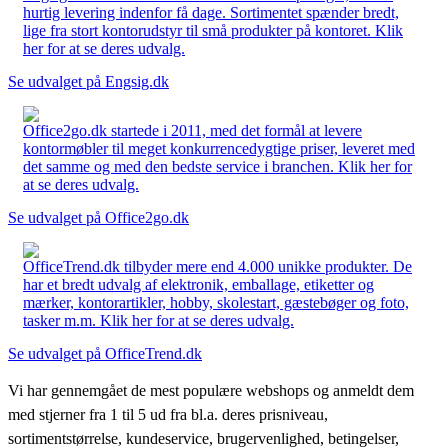
hurtig levering indenfor få dage. Sortimentet spænder bredt,
lige fra stort kontorudstyr til små produkter på kontoret. Klik
her for at se deres udvalg.
Se udvalget på Engsig.dk
Office2go.dk startede i 2011, med det formål at levere
kontormøbler til meget konkurrencedygtige priser, leveret med
det samme og med den bedste service i branchen. Klik her for
at se deres udvalg.
Se udvalget på Office2go.dk
OfficeTrend.dk tilbyder mere end 4.000 unikke produkter. De
har et bredt udvalg af elektronik, emballage, etiketter og
mærker, kontorartikler, hobby, skolestart, gæstebøger og foto,
tasker m.m. Klik her for at se deres udvalg.
Se udvalget på OfficeTrend.dk
Vi har gennemgået de mest populære webshops og anmeldt dem
med stjerner fra 1 til 5 ud fra bl.a. deres prisniveau,
sortimentstørrelse, kundeservice, brugervenlighed, betingelser,