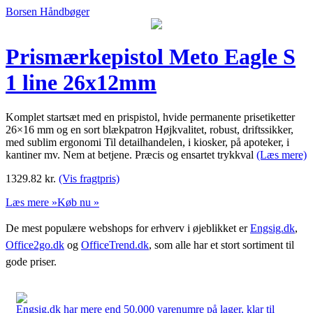
Borsen Håndbøger
Prismærkepistol Meto Eagle S
1 line 26x12mm
Komplet startsæt med en prispistol, hvide permanente prisetiketter
26×16 mm og en sort blækpatron Højkvalitet, robust, driftssikker,
med sublim ergonomi Til detailhandelen, i kiosker, på apoteker, i
kantiner mv. Nem at betjene. Præcis og ensartet trykkval
(Læs mere)
1329.82
kr.
(Vis fragtpris)
Læs mere »
Køb nu »
De mest populære webshops for erhverv i øjeblikket er
Engsig.dk
,
Office2go.dk
og
OfficeTrend.dk
, som alle har et stort sortiment til
gode priser.
Engsig.dk har mere end 50.000 varenumre på lager, klar til