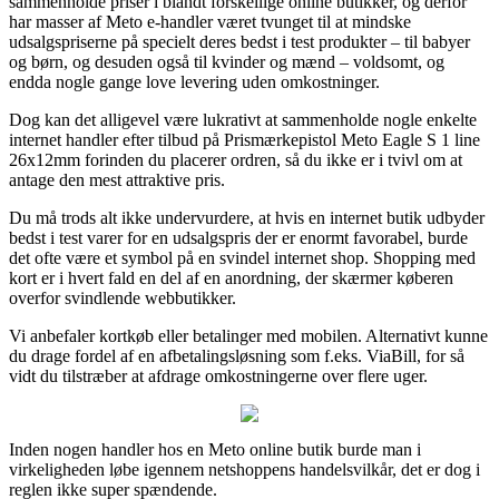
sammenholde priser i blandt forskellige online butikker, og derfor
har masser af Meto e-handler været tvunget til at mindske
udsalgspriserne på specielt deres bedst i test produkter – til babyer
og børn, og desuden også til kvinder og mænd – voldsomt, og
endda nogle gange love levering uden omkostninger.
Dog kan det alligevel være lukrativt at sammenholde nogle enkelte
internet handler efter tilbud på Prismærkepistol Meto Eagle S 1 line
26x12mm forinden du placerer ordren, så du ikke er i tvivl om at
antage den mest attraktive pris.
Du må trods alt ikke undervurdere, at hvis en internet butik udbyder
bedst i test varer for en udsalgspris der er enormt favorabel, burde
det ofte være et symbol på en svindel internet shop. Shopping med
kort er i hvert fald en del af en anordning, der skærmer køberen
overfor svindlende webbutikker.
Vi anbefaler kortkøb eller betalinger med mobilen. Alternativt kunne
du drage fordel af en afbetalingsløsning som f.eks. ViaBill, for så
vidt du tilstræber at afdrage omkostningerne over flere uger.
Inden nogen handler hos en Meto online butik burde man i
virkeligheden løbe igennem netshoppens handelsvilkår, det er dog i
reglen ikke super spændende.