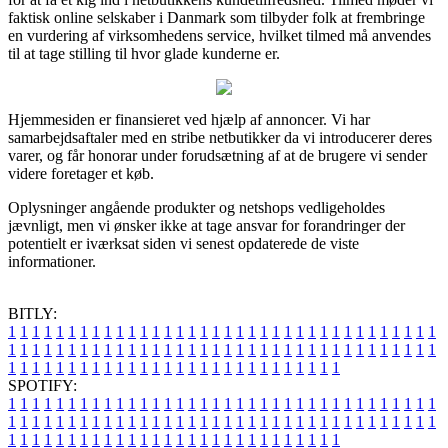
faktisk online selskaber i Danmark som tilbyder folk at frembringe
en vurdering af virksomhedens service, hvilket tilmed må anvendes
til at tage stilling til hvor glade kunderne er.
Hjemmesiden er finansieret ved hjælp af annoncer. Vi har
samarbejdsaftaler med en stribe netbutikker da vi introducerer deres
varer, og får honorar under forudsætning af at de brugere vi sender
videre foretager et køb.
Oplysninger angående produkter og netshops vedligeholdes
jævnligt, men vi ønsker ikke at tage ansvar for forandringer der
potentielt er iværksat siden vi senest opdaterede de viste
informationer.
BITLY:
1
1
1
1
1
1
1
1
1
1
1
1
1
1
1
1
1
1
1
1
1
1
1
1
1
1
1
1
1
1
1
1
1
1
1
1
1
1
1
1
1
1
1
1
1
1
1
1
1
1
1
1
1
1
1
1
1
1
1
1
1
1
1
1
1
1
1
1
1
1
1
1
1
1
1
1
1
1
1
1
1
1
1
1
1
1
1
1
1
1
1
1
1
1
1
1
1
1
1
1
SPOTIFY:
1
1
1
1
1
1
1
1
1
1
1
1
1
1
1
1
1
1
1
1
1
1
1
1
1
1
1
1
1
1
1
1
1
1
1
1
1
1
1
1
1
1
1
1
1
1
1
1
1
1
1
1
1
1
1
1
1
1
1
1
1
1
1
1
1
1
1
1
1
1
1
1
1
1
1
1
1
1
1
1
1
1
1
1
1
1
1
1
1
1
1
1
1
1
1
1
1
1
1
1