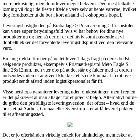
mere bekostelig, men derudover meget bekvem. Den mest letkøbte
løsning vil dog i de fleste tilfælde være selv at hente varerne, hvilket
dog forudsætter at du bor i kort afstand af e-shoppens bopæl.
Leveringshastigheden på Emballage > Prismærkning > Prispistoler
kan være super betydningsfuld hvis vi har behov for dine nye
produkter nu og her, så derfor er det utvivlsomt passende at vi
dobbelttjekker det forventede leveringstidspunkt ved den relevante
vare.
En lang række firmaer på nettet lover 1 dags fragt på deres bedst
sælgende produkter, eksempelvis Prismærkepistol Meto Eagle S 1
line 26x12mm, men vær obs på at det står og falder med at ordren
indsendes inden et angivent klokkeslæt, så de kan nå at få dit nye
produkt sendt afsted inden logistikpersonalet får fri.
Visse netshops garanterer levering uden omkostninger, men i reglen
er det påkrævet at man aftager for et præcist beløb. Alternativt burde
du gribe den prisbilligste leveringsversion, der oftest – hvad end du
bor tæt på Aarhus, Grenaa eller Svenstrup – er at få leveret pakken
til et afhentningssted.
Det er jo efterhånden virkelig enkelt for almindelige mennesker at