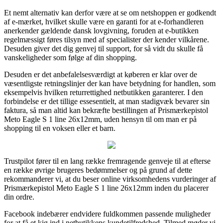
Et nemt alternativ kan derfor være at se om netshoppen er godkendt
af e-mærket, hvilket skulle være en garanti for at e-forhandleren
anerkender gældende dansk lovgivning, foruden at e-butikken
regelmæssigt føres tilsyn med af specialister der kender vilkårene.
Desuden giver det dig genvej til support, for så vidt du skulle få
vanskeligheder som følge af din shopping.
Desuden er det anbefalelsesværdigt at køberen er klar over de
væsentligste retningslinjer der kan have betydning for handlen, som
eksempelvis hvilken returrettighed netbutikken garanterer. I den
forbindelse er det tillige essesentielt, at man stadigvæk bevarer sin
faktura, så man altid kan bekræfte bestillingen af Prismærkepistol
Meto Eagle S 1 line 26x12mm, uden hensyn til om man er på
shopping til en voksen eller et barn.
Trustpilot fører til en lang række fremragende genveje til at efterse
en række øvrige brugeres bedømmelser og på grund af dette
rekommanderer vi, at du beser online virksomhedens vurderinger af
Prismærkepistol Meto Eagle S 1 line 26x12mm inden du placerer
din ordre.
Facebook indebærer endvidere fuldkommen passende muligheder
for at få et kig ind i netbutikkens kundetilfredshed. Tilmed møder vi