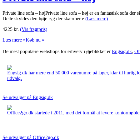
Private line sofa – højPrivate line sofa – høj er en fantastisk sofa der
Dette skyldes den høje ryg der skærmer e
(Læs mere)
4225
kr.
(Vis fragtpris)
Læs mere »
Køb nu »
De mest populære webshops for erhverv i øjeblikket er
Engsig.dk
,
Of
Engsig.dk har mere end 50.000 varenumre på lager, klar til hurtig lev
udvalg.
Se udvalget på Engsig.dk
Office2go.dk startede i 2011, med det formål at levere kontormøbler
Se udvalget på Office2go.dk