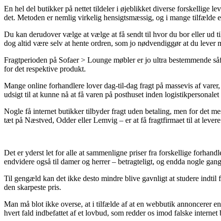
En hel del butikker på nettet tildeler i øjeblikket diverse forskellige 
det. Metoden er nemlig virkelig hensigtsmæssig, og i mange tilfælde en
Du kan derudover vælge at vælge at få sendt til hvor du bor eller ud t
dog altid være selv at hente ordren, som jo nødvendiggør at du lever m
Fragtperioden på Sofaer > Lounge møbler er jo ultra bestemmende såfre
for det respektive produkt.
Mange online forhandlere lover dag-til-dag fragt på massevis af varer, 
udsigt til at kunne nå at få varen på posthuset inden logistikpersonale
Nogle få internet butikker tilbyder fragt uden betaling, men for det me
tæt på Næstved, Odder eller Lemvig – er at få fragtfirmaet til at levere 
Det er yderst let for alle at sammenligne priser fra forskellige forhand
endvidere også til damer og herrer – betragteligt, og endda nogle gang
Til gengæld kan det ikke desto mindre blive gavnligt at studere indtil fl
den skarpeste pris.
Man må blot ikke overse, at i tilfælde af at en webbutik annoncerer en 
hvert fald indbefattet af et lovbud, som redder os imod falske internet 