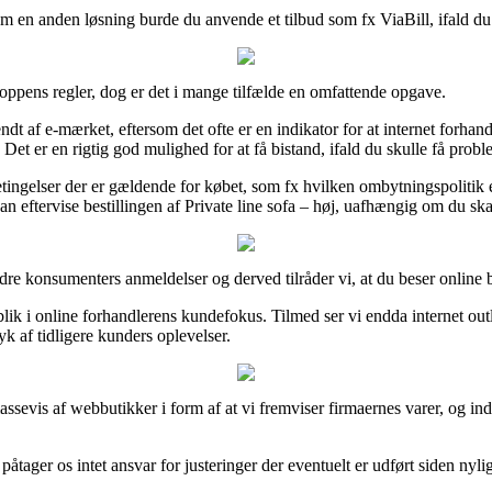
m en anden løsning burde du anvende et tilbud som fx ViaBill, ifald du a
oppens regler, dog er det i mange tilfælde en omfattende opgave.
dt af e-mærket, eftersom det ofte er en indikator for at internet forh
et er en rigtig god mulighed for at få bistand, ifald du skulle få proble
ingelser der er gældende for købet, som fx hvilken ombytningspolitik e
n eftervise bestillingen af Private line sofa – høj, uafhængig om du ska
andre konsumenters anmeldelser og derved tilråder vi, at du beser online
ndblik i online forhandlerens kundefokus. Tilmed ser vi endda internet o
k af tidligere kunders oplevelser.
assevis af webbutikker i form af at vi fremviser firmaernes varer, og i
åtager os intet ansvar for justeringer der eventuelt er udført siden nyl