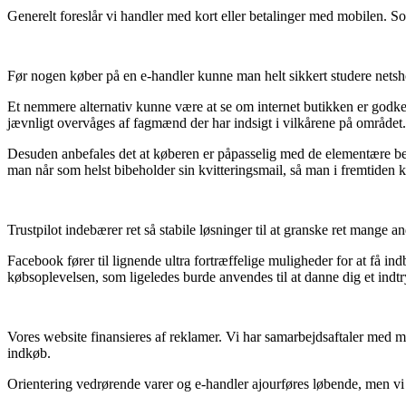
Generelt foreslår vi handler med kort eller betalinger med mobilen. So
Før nogen køber på en e-handler kunne man helt sikkert studere netsh
Et nemmere alternativ kunne være at se om internet butikken er godken
jævnligt overvåges af fagmænd der har indsigt i vilkårene på området. D
Desuden anbefales det at køberen er påpasselig med de elementære bet
man når som helst bibeholder sin kvitteringsmail, så man i fremtiden ka
Trustpilot indebærer ret så stabile løsninger til at granske ret mange 
Facebook fører til lignende ultra fortræffelige muligheder for at få i
købsoplevelsen, som ligeledes burde anvendes til at danne dig et indtry
Vores website finansieres af reklamer. Vi har samarbejdsaftaler med m
indkøb.
Orientering vedrørende varer og e-handler ajourføres løbende, men vi p