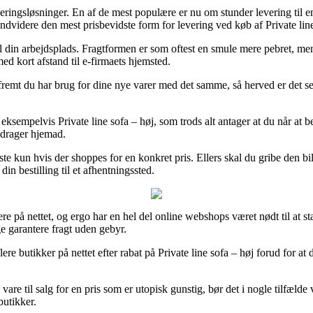
leveringsløsninger. En af de mest populære er nu om stunder levering til 
dvidere den mest prisbevidste form for levering ved køb af Private line
il din arbejdsplads. Fragtformen er som oftest en smule mere pebret, me
ed kort afstand til e-firmaets hjemsted.
mt du har brug for dine nye varer med det samme, så herved er det selv
eksempelvis Private line sofa – høj, som trods alt antager at du når at b
t drager hjemad.
ste kun hvis der shoppes for en konkret pris. Ellers skal du gribe den b
din bestilling til et afhentningssted.
lere på nettet, og ergo har en hel del online webshops været nødt til at 
e garantere fragt uden gebyr.
ere butikker på nettet efter rabat på Private line sofa – høj forud for at
vare til salg for en pris som er utopisk gunstig, bør det i nogle tilfæld
butikker.