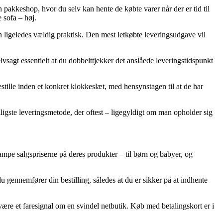
en pakkeshop, hvor du selv kan hente de købte varer når der er tid til
 sofa – høj.
n ligeledes vældig praktisk. Den mest letkøbte leveringsudgave vil
sagt essentielt at du dobbelttjekker det anslåede leveringstidspunkt
estille inden et konkret klokkeslæt, med hensynstagen til at de har
illigste leveringsmetode, der oftest – ligegyldigt om man opholder sig
stampe salgspriserne på deres produkter – til børn og babyer, og
 du gennemfører din bestilling, således at du er sikker på at indhente
e være et faresignal om en svindel netbutik. Køb med betalingskort er i