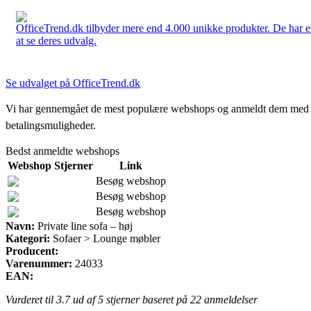
OfficeTrend.dk tilbyder mere end 4.000 unikke produkter. De har et 
at se deres udvalg.
Se udvalget på OfficeTrend.dk
Vi har gennemgået de mest populære webshops og anmeldt dem med stjern
betalingsmuligheder.
Bedst anmeldte webshops
Webshop
Stjerner
Link
Besøg webshop
Besøg webshop
Besøg webshop
Navn:
Private line sofa – høj
Kategori:
Sofaer > Lounge møbler
Producent:
Varenummer:
24033
EAN:
Vurderet til
3.7
ud af 5 stjerner baseret på
22
anmeldelser