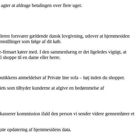
gter at afdrage betalingen over flere uger.
andleren forsvarer gældende dansk lovgivning, udover at hjemmesiden
mstillinger som følge af dit køb.
-firmaet kører med. I den sammenhæng er det ligeledes vigtigt, at
l shoppe til en dame eller herre.
 butikkens anmeldelser af Private line sofa – høj inden du shopper.
utlets som tilbyder kunderne at afgive en bedømmelse af
ndkasserer kommission ifald den person vi sender videre gennemfører et
igste opdatering af hjemmesidens data.