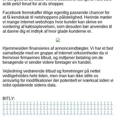
actik petzl forud for at du shopper.
Facebook fremskaffer tillige egentlig passende chancer for
at få kendskab til netshoppens pålidelighed. Herinde møder
vi mange internet webshops hvor kunder kan skrive en
vurdering af købsoplevelsen, som desuden bør anvendes til
at danne dig et indtryk af hvor glade kunderne er.
Hjemmesiden finansieres af annonceindtægter. Vi har et fast
samarbejde med en gruppe af internet virksomheder da vi
fremviser firmaernes tilbud, og indtjener betaling om de
besøgende vi sender videre foretager en handel.
Vejledning vedrørende tilbud og forretninger på nettet
vedligeholdes hele tiden, men man kan ikke stille os
ansvarlig for modifikationer der potentielt er iværksat siden vi
sidst opdaterede sidens data.
BITLY:
1
1
1
1
1
1
1
1
1
1
1
1
1
1
1
1
1
1
1
1
1
1
1
1
1
1
1
1
1
1
1
1
1
1
1
1
1
1
1
1
1
1
1
1
1
1
1
1
1
1
1
1
1
1
1
1
1
1
1
1
1
1
1
1
1
1
1
1
1
1
1
1
1
1
1
1
1
1
1
1
1
1
1
1
1
1
1
1
1
1
1
1
1
1
1
1
1
1
1