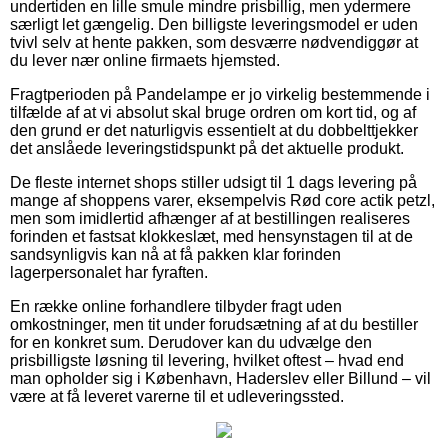
undertiden en lille smule mindre prisbillig, men ydermere
særligt let gængelig. Den billigste leveringsmodel er uden
tvivl selv at hente pakken, som desværre nødvendiggør at
du lever nær online firmaets hjemsted.
Fragtperioden på Pandelampe er jo virkelig bestemmende i
tilfælde af at vi absolut skal bruge ordren om kort tid, og af
den grund er det naturligvis essentielt at du dobbelttjekker
det anslåede leveringstidspunkt på det aktuelle produkt.
De fleste internet shops stiller udsigt til 1 dags levering på
mange af shoppens varer, eksempelvis Rød core actik petzl,
men som imidlertid afhænger af at bestillingen realiseres
forinden et fastsat klokkeslæt, med hensynstagen til at de
sandsynligvis kan nå at få pakken klar forinden
lagerpersonalet har fyraften.
En række online forhandlere tilbyder fragt uden
omkostninger, men tit under forudsætning af at du bestiller
for en konkret sum. Derudover kan du udvælge den
prisbilligste løsning til levering, hvilket oftest – hvad end
man opholder sig i København, Haderslev eller Billund – vil
være at få leveret varerne til et udleveringssted.