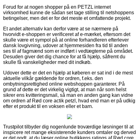
Forud for at nogen shopper på en PETZL internet
virksomhed kunne de sådan set tage stilling til netshoppens
betingelser, men det er for det meste et omfattende projekt.
Et andet alternativ kan derfor være at se nærmere på
hvorvidt e-shoppen er verificeret af e-mærket, eftersom det
skulle være et sympol på at online forhandleren efterlever
dansk lovgivning, udover at hjemmesiden fra tid til anden
ses til af fagmænd som er indført i vedtægterne på området.
Desuden giver det dig chance for at få hjælp, såfremt du
skulle få vanskeligheder med dit indkøb.
Udover dette er det en hjælp at køberen er sat ind i de mest
aktuelle vilkår gældende for ordren, f.eks. den
ombytningsrettighed online webshoppen garanterer. På
grund af dette er det virkelig vigtigt, at man når som helst
sikrer ens kvitteringsmail, så man en anden gang kan vidne
om ordren af Rød core actik petzl, hvad end man er på udkig
efter et produkt til en voksen eller et barn.
Trustpilot tilbyder dig nogenlunde troværdige løsninger til at
inspicere ret mange eksisterende kunders omtaler og derved
er det godt, at du læser online butikkens ratings af Rød core