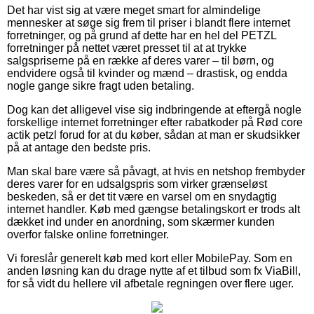
Det har vist sig at være meget smart for almindelige
mennesker at søge sig frem til priser i blandt flere internet
forretninger, og på grund af dette har en hel del PETZL
forretninger på nettet været presset til at at trykke
salgspriserne på en række af deres varer – til børn, og
endvidere også til kvinder og mænd – drastisk, og endda
nogle gange sikre fragt uden betaling.
Dog kan det alligevel vise sig indbringende at eftergå nogle
forskellige internet forretninger efter rabatkoder på Rød core
actik petzl forud for at du køber, sådan at man er skudsikker
på at antage den bedste pris.
Man skal bare være så påvagt, at hvis en netshop frembyder
deres varer for en udsalgspris som virker grænseløst
beskeden, så er det tit være en varsel om en snydagtig
internet handler. Køb med gængse betalingskort er trods alt
dækket ind under en anordning, som skærmer kunden
overfor falske online forretninger.
Vi foreslår generelt køb med kort eller MobilePay. Som en
anden løsning kan du drage nytte af et tilbud som fx ViaBill,
for så vidt du hellere vil afbetale regningen over flere uger.