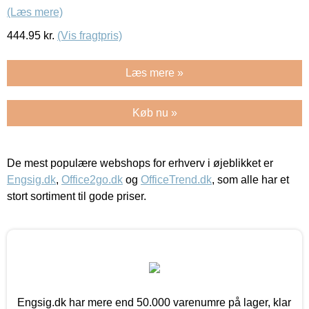
(Læs mere)
444.95
kr.
(Vis fragtpris)
Læs mere »
Køb nu »
De mest populære webshops for erhverv i øjeblikket er
Engsig.dk
,
Office2go.dk
og
OfficeTrend.dk
, som alle har et
stort sortiment til gode priser.
Engsig.dk har mere end 50.000 varenumre på lager, klar