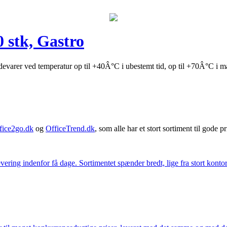
0 stk, Gastro
ødevarer ved temperatur op til +40Â°C i ubestemt tid, op til +70Â°C i 
fice2go.dk
og
OfficeTrend.dk
, som alle har et stort sortiment til gode pr
ering indenfor få dage. Sortimentet spænder bredt, lige fra stort kontor