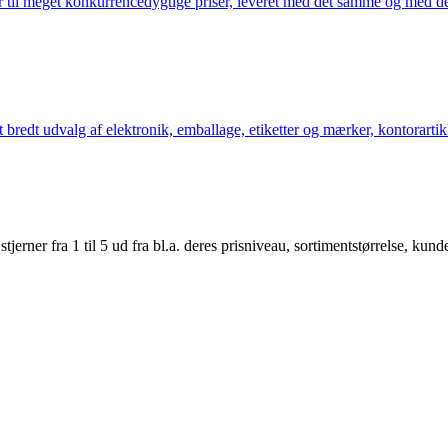
 til meget konkurrencedygtige priser, leveret med det samme og med den
bredt udvalg af elektronik, emballage, etiketter og mærker, kontorartikl
er fra 1 til 5 ud fra bl.a. deres prisniveau, sortimentstørrelse, kunde