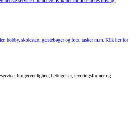
 bedste service i branchen. Klik her for at se deres udvalg.
er, hobby, skolestart, gæstebøger og foto, tasker m.m. Klik her for
service, brugervenlighed, betingelser, leveringsformer og