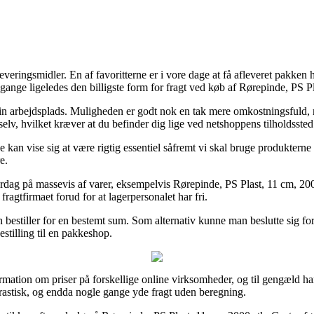
ige leveringsmidler. En af favoritterne er i vore dage at få afleveret pak
ange ligeledes den billigste form for fragt ved køb af Rørepinde, PS Pl
på din arbejdsplads. Muligheden er godt nok en tak mere omkostningsful
selv, hvilket kræver at du befinder dig lige ved netshoppens tilholdssted
n vise sig at være rigtig essentiel såfremt vi skal bruge produkterne i
e.
 hverdag på massevis af varer, eksempelvis Rørepinde, PS Plast, 11 cm, 2
 fragtfirmaet forud for at lagerpersonalet har fri.
n bestiller for en bestemt sum. Som alternativ kunne man beslutte sig fo
estilling til en pakkeshop.
nformation om priser på forskellige online virksomheder, og til gengæld
drastisk, og endda nogle gange yde fragt uden beregning.