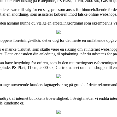
utikker efter udsalg på Rørepinde, PS Plast, 11 cm, 2000 stk, Gastro før
 deres varer til salg for en salgspris som anses for himmelråbende fordela
 af en anordning, som assisterer køberen imod falske online webshops
nden løsning kunne du vælge en afbetalingsordning som eksempelvis ViaBi
oppens forretningsvilkår, det er dog for det meste en omfattende opgav
 e-mærke tilsluttet, som skulle være en sikring om at internet webshop
t. Dette er desuden din anledning til opbakning, når du udsættes for pro
an have betydning for ordren, som fx den returneringsret e-forretningen t
pinde, PS Plast, 11 cm, 2000 stk, Gastro, uanset om man shopper til en 
e mange nuværende kunders iagttagelser og på grund af dette rekommand
indtryk af internet butikkens troværdighed. I øvrigt møder vi endda int
de kunderne er.