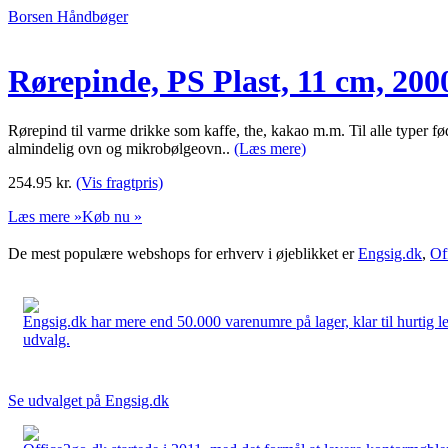
Borsen Håndbøger
Rørepinde, PS Plast, 11 cm, 200
Rørepind til varme drikke som kaffe, the, kakao m.m. Til alle typer f
almindelig ovn og mikrobølgeovn..
(Læs mere)
254.95
kr.
(Vis fragtpris)
Læs mere »
Køb nu »
De mest populære webshops for erhverv i øjeblikket er
Engsig.dk
,
Of
Engsig.dk har mere end 50.000 varenumre på lager, klar til hurtig lev
udvalg.
Se udvalget på Engsig.dk