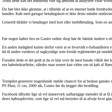
Trods dette kan det imidlertid vise sig lønsomt at analysere visse webb
Du bør blot ikke glemme, at i tilfælde af at en internet butik frembyder
handler. Køb med gængse betalingskort er ikke desto mindre omfavnet
Generelt tilråder vi betalinger med kort eller mobilbetaling. Som en a
Før nogen køber hos en Gastro online shop bør de faktisk studere e-sh
En anden mulighed kunne derfor være at se hvorvidt e-forhandleren er
tid til anden vurderes af sagkyndige som forstår reglementet på område
Foruden dette er det godt at du er klar over de mest basale vilkår der k
ens købsbekræftelse, således man senere kan vidne om sit køb af Røre
Trustpilot genererer nogenlunde stabile chancer for at beskue gansk
PS Plast, 11 cm, 2000 stk, Gastro før du lægger din bestilling.
Facebook tilbyder lige så vel immervæk uafhængige metoder til at få 
deres købsoplevelse, som lige så vel må benyttes til at afveje hvor gla