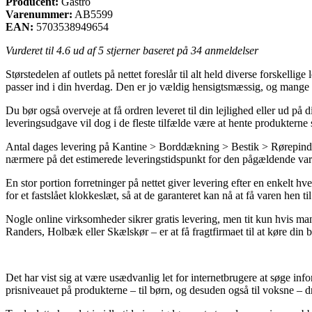
Producent:
Gastro
Varenummer:
AB5599
EAN:
5703538949654
Vurderet til
4.6
ud af 5 stjerner baseret på
34
anmeldelser
Størstedelen af outlets på nettet foreslår til alt held diverse forskell
passer ind i din hverdag. Den er jo vældig hensigtsmæssig, og mange g
Du bør også overveje at få ordren leveret til din lejlighed eller ud 
leveringsudgave vil dog i de fleste tilfælde være at hente produkterne 
Antal dages levering på Kantine > Borddækning > Bestik > Rørepinde ka
nærmere på det estimerede leveringstidspunkt for den pågældende var
En stor portion forretninger på nettet giver levering efter en enkelt
for et fastslået klokkeslæt, så at de garanteret kan nå at få varen hen til
Nogle online virksomheder sikrer gratis levering, men tit kun hvis ma
Randers, Holbæk eller Skælskør – er at få fragtfirmaet til at køre din b
Det har vist sig at være usædvanlig let for internetbrugere at søge i
prisniveauet på produkterne – til børn, og desuden også til voksne – 