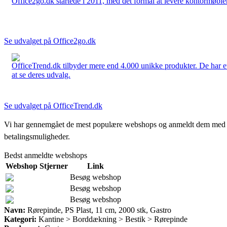
Office2go.dk startede i 2011, med det formål at levere kontormøbler
Se udvalget på Office2go.dk
OfficeTrend.dk tilbyder mere end 4.000 unikke produkter. De har et 
at se deres udvalg.
Se udvalget på OfficeTrend.dk
Vi har gennemgået de mest populære webshops og anmeldt dem med stjern
betalingsmuligheder.
Bedst anmeldte webshops
Webshop
Stjerner
Link
Besøg webshop
Besøg webshop
Besøg webshop
Navn:
Rørepinde, PS Plast, 11 cm, 2000 stk, Gastro
Kategori:
Kantine > Borddækning > Bestik > Rørepinde