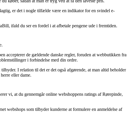
 du køber, sådan at man er tryg ved at få den laveste pris.
gtig, er det i nogle tilfælde være en indikator for en svindel e-
.
ll, ifald du ser en fordel i at afbetale pengene ude i fremtiden.
e.
pen accepterer de gældende danske regler, foruden at webbutikken fra
blemstillinger i forbindelse med din ordre.
ilbyder. I relation til det er det også afgørende, at man altid beholder
herre eller dame.
erer vi, at du gennemgår online webshoppens ratings af Rørepinde,
ernet webshops som tilbyder kunderne at formulere en anmeldelse af