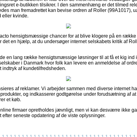
gsret e-butikken tilsikrer. I den sammenhæng er det tilmed rele
således man fremadrettet kan bevise ordren af Roller (99A1017),
 eller kvinde.
 facto hensigtsmæssige chancer for at blive klogere på en række
det en hjælp, at du undersøger internet selskabets kritik af Ro
e en lang række hensigtsmæssige løsninger til at få et kig ind 
elskaber i Danmark hvor folk kan levere en anmeldelse af ordref
 et indtryk af kundetilfredsheden.
eres af reklamer. Vi arbejder sammen med diverse internet han
produkter, og indkasserer godtgørelse under forudsætning af a
er et køb.
nline firmaer opretholdes jævnligt, men vi kan desværre ikke ga
t efter seneste opdatering af de viste oplysninger.
1
1
1
1
1
1
1
1
1
1
1
1
1
1
1
1
1
1
1
1
1
1
1
1
1
1
1
1
1
1
1
1
1
1
1