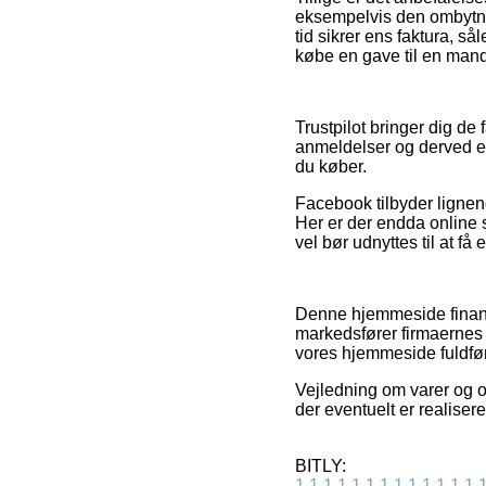
eksempelvis den ombytnin
tid sikrer ens faktura, 
købe en gave til en mand
Trustpilot bringer dig de
anmeldelser og derved er 
du køber.
Facebook tilbyder lignend
Her er der endda online s
vel bør udnyttes til at få
Denne hjemmeside finansi
markedsfører firmaernes 
vores hjemmeside fuldfør
Vejledning om varer og o
der eventuelt er realisere
BITLY:
1
1
1
1
1
1
1
1
1
1
1
1
1