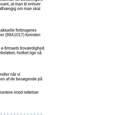
vant, at man til enhver
 uafhængig om man skal
 aktuelle forbrugeres
ller (99A1017) forinden
i e-firmaets troværdighed.
orløbet, hvilket lige så
dler når vi
t en af de besøgende på
rantere imod rettelser
1
1
1
1
1
1
1
1
1
1
1
1
1