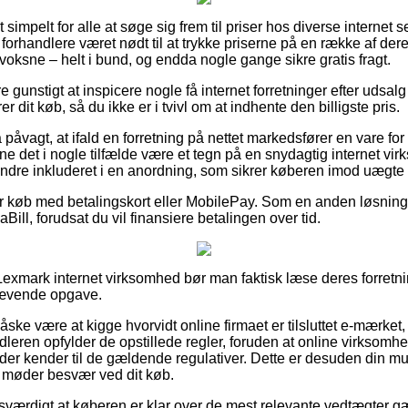
simpelt for alle at søge sig frem til priser hos diverse internet 
 forhandlere været nødt til at trykke priserne på en række af dere
l voksne – helt i bund, og endda nogle gange sikre gratis fragt.
e gunstigt at inspicere nogle få internet forretninger efter udsa
r dit køb, så du ikke er i tvivl om at indhente den billigste pris.
påvagt, at ifald en forretning på nettet markedsfører en vare for
unne det i nogle tilfælde være et tegn på en snydagtig internet vi
indre inkluderet i en anordning, som sikrer køberen imod uægt
 for køb med betalingskort eller MobilePay. Som en anden løsnin
ill, forudsat du vil finansiere betalingen over tid.
 Lexmark internet virksomhed bør man faktisk læse deres forretnin
rævende opgave.
ske være at kigge hvorvidt online firmaet er tilsluttet e-mærket, 
ndleren opfylder de opstillede regler, foruden at online virksom
der kender til de gældende regulativer. Dette er desuden din mul
du møder besvær ved dit køb.
esværdigt at køberen er klar over de mest relevante vedtægter gæ