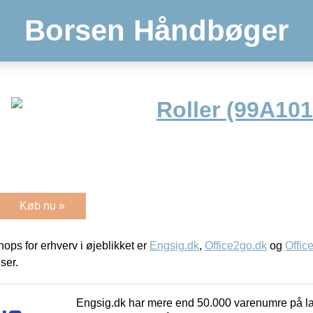
Borsen Håndbøger
Roller (99A101
Køb nu »
ps for erhverv i øjeblikket er
Engsig.dk
,
Office2go.dk
og
Offic
iser.
Engsig.dk har mere end 50.000 varenumre på lager