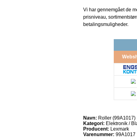
Vi har gennemgået de mes
prisniveau, sortimentstø
betalingsmuligheder.
Webs
Navn:
Roller (99A1017)
Kategori:
Elektronik / Bl
Producent:
Lexmark
Varenummer:
99A1017