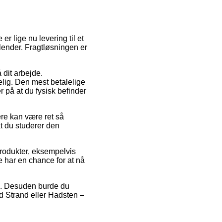
r lige nu levering til et
lender. Fragtløsningen er
å dit arbejde.
lig. Den mest betalelige
 på at du fysisk befinder
ere kan være ret så
t du studerer den
produkter, eksempelvis
 har en chance for at nå
løb. Desuden burde du
d Strand eller Hadsten –