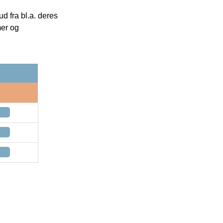
 fra bl.a. deres
mer og