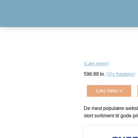
(Læs mere)
596.88
kr.
(Vis fragtpris)
Læs mere »
De mest populære websho
stort sortiment til gode pr