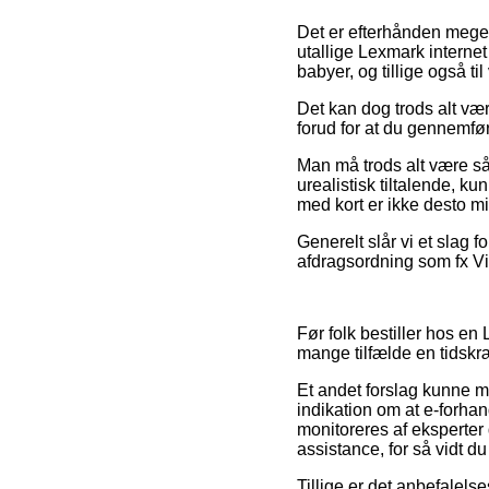
Det er efterhånden meget 
utallige Lexmark internet
babyer, og tillige også ti
Det kan dog trods alt vær
forud for at du gennemføre
Man må trods alt være så 
urealistisk tiltalende, k
med kort er ikke desto m
Generelt slår vi et slag
afdragsordning som fx ViaB
Før folk bestiller hos en
mange tilfælde en tidsk
Et andet forslag kunne må
indikation om at e-forha
monitoreres af eksperter 
assistance, for så vidt 
Tillige er det anbefalels