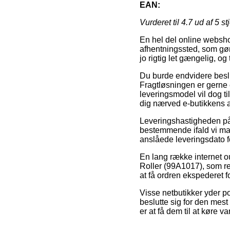
EAN:
Vurderet til
4.7
ud af 5 st
En hel del online webshop
afhentningssted, som gør
jo rigtig let gængelig, og
Du burde endvidere beslutt
Fragtløsningen er gerne 
leveringsmodel vil dog ti
dig nærved e-butikkens a
Leveringshastigheden på E
bestemmende ifald vi man
anslåede leveringsdato 
En lang række internet o
Roller (99A1017), som re
at få ordren ekspederet f
Visse netbutikker yder po
beslutte sig for den mes
er at få dem til at køre va