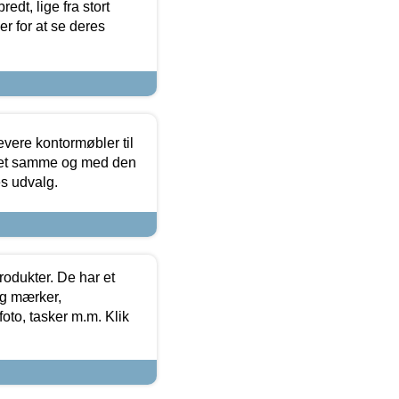
edt, lige fra stort
er for at se deres
evere kontormøbler til
 det samme og med den
es udvalg.
rodukter. De har et
og mærker,
foto, tasker m.m. Klik