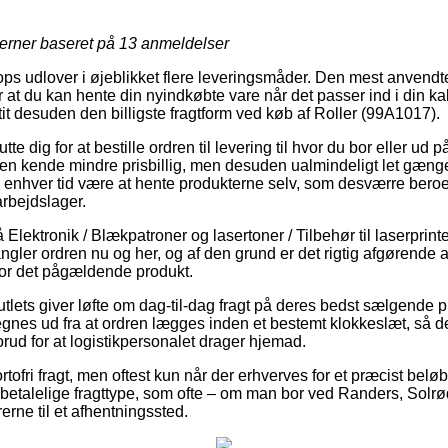
jerner baseret på
13
anmeldelser
s udlover i øjeblikket flere leveringsmåder. Den mest anvendte e
 at du kan hente din nyindkøbte vare når det passer ind i din ka
 tit desuden den billigste fragtform ved køb af Roller (99A1017).
e dig for at bestille ordren til levering til hvor du bor eller ud p
en kende mindre prisbillig, men desuden ualmindeligt let gænge
l enhver tid være at hente produkterne selv, som desværre beroer
rbejdslager.
lektronik / Blækpatroner og lasertoner / Tilbehør til laserprint
gler ordren nu og her, og af den grund er det rigtig afgørende a
for det pågældende produkt.
utlets giver løfte om dag-til-dag fragt på deres bedst sælgende 
gnes ud fra at ordren lægges inden et bestemt klokkeslæt, så de
orud for at logistikpersonalet drager hjemad.
rtofri fragt, men oftest kun når der erhverves for et præcist be
t betalelige fragttype, som ofte – om man bor ved Randers, Solrø
rerne til et afhentningssted.