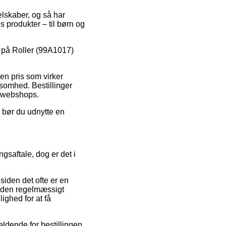
selskaber, og så har
s produkter – til børn og
lg på Roller (99A1017)
 en pris som virker
rksomhed. Bestillinger
e webshops.
g bør du udnytte en
gsaftale, dog er det i
siden det ofte er en
heden regelmæssigt
ighed for at få
ldende for bestillingen,