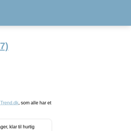
7)
eTrend.dk
, som alle har et
, klar til hurtig