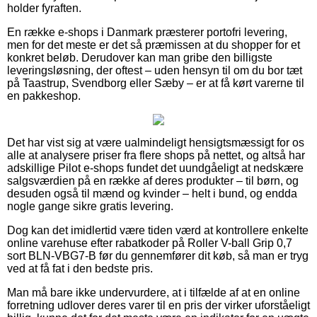
holder fyraften.
En række e-shops i Danmark præsterer portofri levering,
men for det meste er det så præmissen at du shopper for et
konkret beløb. Derudover kan man gribe den billigste
leveringsløsning, der oftest – uden hensyn til om du bor tæt
på Taastrup, Svendborg eller Sæby – er at få kørt varerne til
en pakkeshop.
Det har vist sig at være ualmindeligt hensigtsmæssigt for os
alle at analysere priser fra flere shops på nettet, og altså har
adskillige Pilot e-shops fundet det uundgåeligt at nedskære
salgsværdien på en række af deres produkter – til børn, og
desuden også til mænd og kvinder – helt i bund, og endda
nogle gange sikre gratis levering.
Dog kan det imidlertid være tiden værd at kontrollere enkelte
online varehuse efter rabatkoder på Roller V-ball Grip 0,7
sort BLN-VBG7-B før du gennemfører dit køb, så man er tryg
ved at få fat i den bedste pris.
Man må bare ikke undervurdere, at i tilfælde af at en online
forretning udlover deres varer til en pris der virker uforståeligt