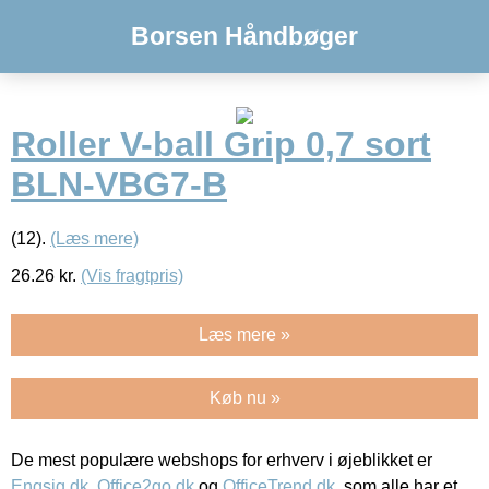
Borsen Håndbøger
Roller V-ball Grip 0,7 sort
BLN-VBG7-B
(12).
(Læs mere)
26.26
kr.
(Vis fragtpris)
Læs mere »
Køb nu »
De mest populære webshops for erhverv i øjeblikket er
Engsig.dk
,
Office2go.dk
og
OfficeTrend.dk
, som alle har et