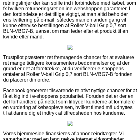
retningslinjer der kan spille ind i forbindelse med købet, som
fx hvilken returneringsret online webshoppen garanterer. I
den forbindelse er det tillige vigtigt, at man altid beholder
ens kvittering på e-mail, således man en anden gang vil
kunne eftervise bestillingen af Roller V-ball Grip 0,7 sort
BLN-VBG7-B, uanset om man leder efter et produkt til en
kvinde eller mand.
Trustpilot præsterer ret fremragende chancer for at evaluere
ret mange tidligere konsumenters bedømmelser og af den
grund er det at foretrække, at du verificerer e-shoppens
omtaler af Roller V-ball Grip 0,7 sort BLN-VBG7-B forinden
du placerer din ordre.
Facebook genererer tilsvarende relativt nyttige chancer for at
få et kig ind i e-shoppens popularitet. Foruden det er der en
del forhandlere på nettet som tilbyder kunderne at formulere
en vurdering af købsoplevelsen, hvilket tilmed må udnyttes
til at danne dig et indtryk af tilfredsheden hos kunderne.
Vores hjemmeside finansieres af annonceindtægter. Vi
samarbejder med en lang række internet virksomheder