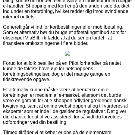
billig, kunne det for det meste være en indikator for en uægte
e-handler. Shopping med kort er på den anden side dækket
ind under en forordning, hvilket redder dig imod svindlende
internet outlets.
Generelt går vi ind for kortbestillinger eller mobilbetaling.
Som et alternativ bør du bruge et afbetalingstilbud som for
eksempel ViaBill, i tilfælde af at du ser en fordel i at
finansiere omkostningerne i flere bidder.
Forud for at folk bestiller på en Pilot forhandler på nettet
kunne de faktisk have øje for netshoppens
forretningsbetingelser, dog er det mange gange en
tidskrævende opgave.
Et alternativ kunne måske være at bemærke om e-
forretningen er medlem af e-mærket, eftersom det burde
være en garanti for at e-shoppen adlyder gældende dansk
lovgivning, samt at online webshoppen af og til vurderes af
eksperter som er inde i de gældende regulativer. Det giver
dig chance for at blive assisteret, for så vidt du forvoldes
udfordringer ved din bestilling.
Tilmed tilråder vi at køber er obs på de elementære