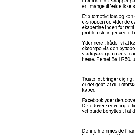
Forinden folk shopper p
er i mange tilfælde ikke 
Et alternativt forslag kan
e-shoppen opfylder de da
ekspertise inden for retni
problemstillinger ved dit
Ydermere tilråder vi at 
eksempelvis den byttepol
stadigvæk gemmer sin or
hætte, Pentel Ball R50, u
Trustpilot bringer dig rig
er det godt, at du udfors
køber.
Facebook yder derudover i
Derudover ser vi nogle fi
vel burde benyttes til at 
Denne hjemmeside finans