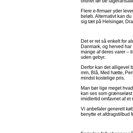
ordnet før de lageransat
Flere e-firmaer yder leve
beløb. Alternativt kan du
sig tæt på Helsingør, Drag
Det er ret så enkelt for a
Danmark, og herved har m
mange af deres varer – ti
uden gebyr.
Derfor kan det alligevel 
mm, Blå, Med hætte, Pent
mindst kostelige pris.
Man bør lige meget hvad 
kan ses som grænseløst at
imidlertid omfavnet af et 
Vi anbefaler generelt kø
benytte et afdragstilbud f