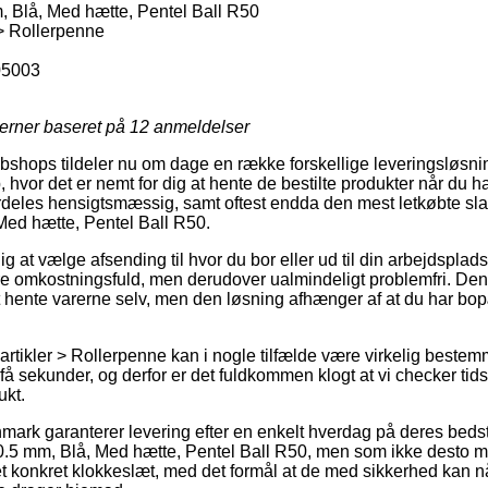
, Blå, Med hætte, Pentel Ball R50
 > Rollerpenne
5003
jerner baseret på
12
anmeldelser
shops tildeler nu om dage en række forskellige leveringsløsninge
, hvor det er nemt for dig at hente de bestilte produkter når du h
deles hensigtsmæssig, samt oftest endda den mest letkøbte sla
Med hætte, Pentel Ball R50.
ig at vælge afsending til hvor du bor eller ud til din arbejdsplad
omkostningsfuld, men derudover ualmindeligt problemfri. Den p
 hente varerne selv, men den løsning afhænger af at du har bopæl
artikler > Rollerpenne kan i nogle tilfælde være virkelig bestem
å sekunder, og derfor er det fuldkommen klogt at vi checker tids
ukt.
nmark garanterer levering efter en enkelt hverdag på deres be
0.5 mm, Blå, Med hætte, Pentel Ball R50, men som ikke desto m
et konkret klokkeslæt, med det formål at de med sikkerhed kan nå