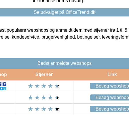
her for at se deres udvalg.
Se udvalget på OfficeTrend.dk
t populære webshops og anmeldt dem med stjerner fra 1 til 5 ud
rrelse, kundeservice, brugervenlighed, betingelser, leveringsfor
Bedst anmeldte webshops
hop
Stjerner
Link
Besøg webshop
Besøg webshop
Besøg webshop