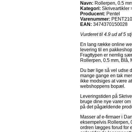
Navn:
Rollerpen, 0.5 mm
Kategori:
Skriveartikler
Producent:
Pentel
Varenummer:
PENT210
EAN:
3474370150028
Vurderet til
4.9
ud af 5 st
En lang række online web
levering til en pakkeshop
Fragttypen er nemlig sær
Rollerpen, 0.5 mm, Blå, 
Du bør lige så vel udse d
mange gange en tak mere 
ikke modsiges at være at
webshoppens bopæl.
Leveringstiden på Skrive
bruge dine nye varer om f
på det pågældende prod
Masser af e-firmaer i Da
eksempelvis Rollerpen, 
ordren lægges forud for 