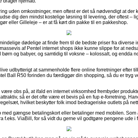
te drager hjemad.
ring uden omkostninger, men oftest er det så nødvendigt at der k
 udse dig den mindst kostelige løsning til levering, der oftest – 
ør eller Gilleleje – er at få kørt din pakke til en pakkeshop.
lmindelige dødelige at finde frem til de bedste priser fra diverse i
assevis af Pentel internet shops ikke kunne slippe for at neds
l børn og babyer, og samtidig til voksne – kolossalt, og endda n
blive udbytterigt at sammenholde flere online forretninger efter t
el Ball R50 forinden du færdiggør din shopping, så du er tryg v
være obs på, at ifald en internet virksomhed frembyder produkter
traktiv, så er det ofte være et bevis på en fup e-forretning. Han
regelsæt, hvilket beskytter folk imod bedrageriske outlets på nett
b med gængse betalingskort eller betalinger med mobilen. Som 
ra f.eks. ViaBill, for så vidt du gerne vil godtgøre pengene ude i 