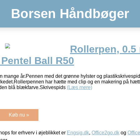
Borsen Håndbøger
Rollerpen, 0.5
Pentel Ball R50
 mange år.Pennen med det grønne hylster og plastikskrivespids
rkedet.Rollerpennen har hætte med clip og en makering på hæt
 den blå blækfarve.Skrivespids
(Læs mere)
Køb nu »
ps for erhverv i øjeblikket er
Engsig.dk
,
Office2go.dk
og
Offic