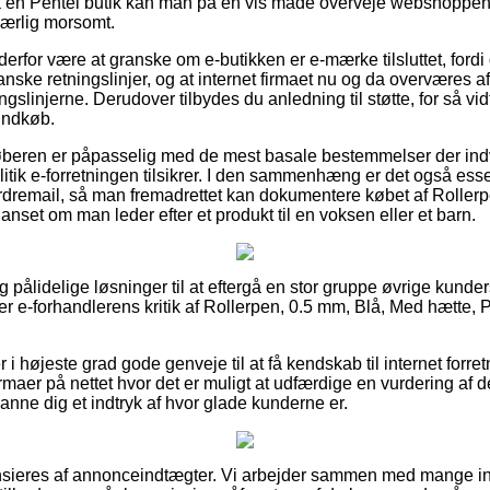
å en Pentel butik kan man på en vis måde overveje webshoppen
særlig morsomt.
 derfor være at granske om e-butikken er e-mærke tilsluttet, fordi
nske retningslinjer, og at internet firmaet nu og da overværes 
ngslinjerne. Derudover tilbydes du anledning til støtte, for så vi
 indkøb.
køberen er påpasselig med de mest basale bestemmelser der ind
itik e-forretningen tilsikrer. I den sammenhæng er det også esse
dremail, så man fremadrettet kan dokumentere købet af Rollerp
anset om man leder efter et produkt til en voksen eller et barn.
tig pålidelige løsninger til at eftergå en stor gruppe øvrige kund
ker e-forhandlerens kritik af Rollerpen, 0.5 mm, Blå, Med hætte, 
 højeste grad gode genveje til at få kendskab til internet forre
rmaer på nettet hvor det er muligt at udfærdige en vurdering af de
danne dig et indtryk af hvor glade kunderne er.
ieres af annonceindtægter. Vi arbejder sammen med mange int