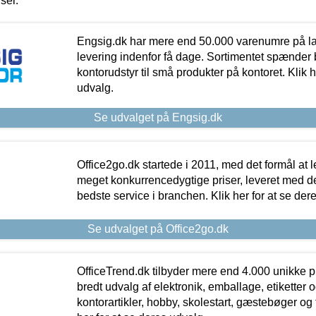
iser.
Engsig.dk har mere end 50.000 varenumre på lager
levering indenfor få dage. Sortimentet spænder br
kontorudstyr til små produkter på kontoret. Klik h
udvalg.
Se udvalget på Engsig.dk
Office2go.dk startede i 2011, med det formål at l
meget konkurrencedygtige priser, leveret med
bedste service i branchen. Klik her for at se der
Se udvalget på Office2go.dk
OfficeTrend.dk tilbyder mere end 4.000 unikke p
bredt udvalg af elektronik, emballage, etiketter 
kontorartikler, hobby, skolestart, gæstebøger og 