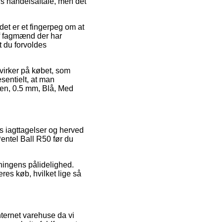
s handelsaftale, men det
 det er et fingerpeg om at
af fagmænd der har
dt du forvoldes
virker på købet, som
sentielt, at man
en, 0.5 mm, Blå, Med
ers iagttagelser og herved
Pentel Ball R50 før du
tningens pålidelighed.
res køb, hvilket lige så
ernet varehuse da vi