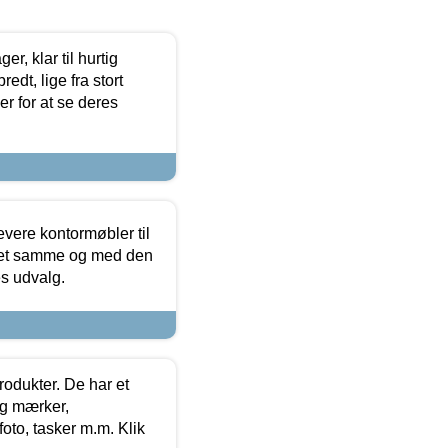
, klar til hurtig
edt, lige fra stort
er for at se deres
evere kontormøbler til
 det samme og med den
es udvalg.
rodukter. De har et
og mærker,
foto, tasker m.m. Klik