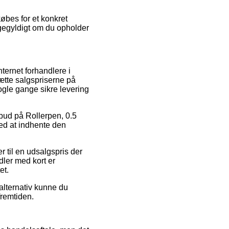
øbes for et konkret
ligegyldigt om du opholder
nternet forhandlere i
ætte salgspriserne på
ogle gange sikre levering
ilbud på Rollerpen, 0.5
ed at indhente den
 til en udsalgspris der
dler med kort er
et.
alternativ kunne du
fremtiden.