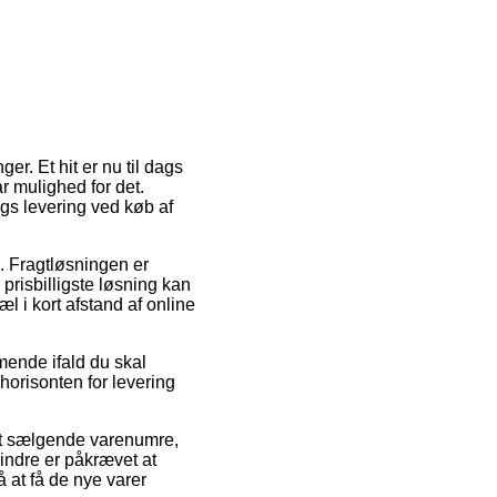
r. Et hit er nu til dags
ar mulighed for det.
gs levering ved køb af
s. Fragtløsningen er
risbilligste løsning kan
 i kort afstand af online
mende ifald du skal
horisonten for levering
dst sælgende varenumre,
indre er påkrævet at
 at få de nye varer