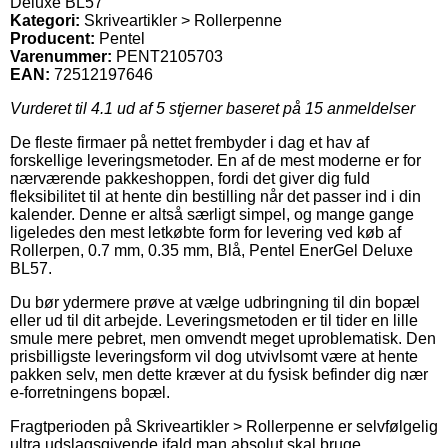
Deluxe BL57
Kategori:
Skriveartikler > Rollerpenne
Producent:
Pentel
Varenummer:
PENT2105703
EAN:
72512197646
Vurderet til
4.1
ud af 5 stjerner baseret på
15
anmeldelser
De fleste firmaer på nettet frembyder i dag et hav af
forskellige leveringsmetoder. En af de mest moderne er for
nærværende pakkeshoppen, fordi det giver dig fuld
fleksibilitet til at hente din bestilling når det passer ind i din
kalender. Denne er altså særligt simpel, og mange gange
ligeledes den mest letkøbte form for levering ved køb af
Rollerpen, 0.7 mm, 0.35 mm, Blå, Pentel EnerGel Deluxe
BL57.
Du bør ydermere prøve at vælge udbringning til din bopæl
eller ud til dit arbejde. Leveringsmetoden er til tider en lille
smule mere pebret, men omvendt meget uproblematisk. Den
prisbilligste leveringsform vil dog utvivlsomt være at hente
pakken selv, men dette kræver at du fysisk befinder dig nær
e-forretningens bopæl.
Fragtperioden på Skriveartikler > Rollerpenne er selvfølgelig
ultra udslagsgivende ifald man absolut skal bruge