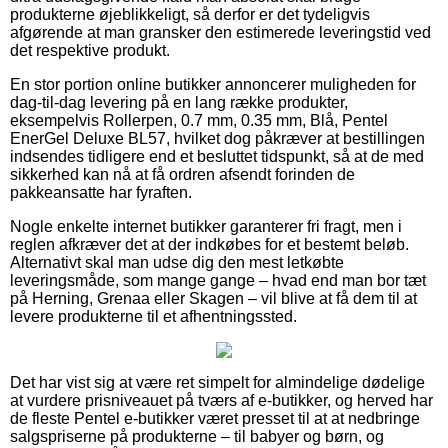
produkterne øjeblikkeligt, så derfor er det tydeligvis
afgørende at man gransker den estimerede leveringstid ved
det respektive produkt.
En stor portion online butikker annoncerer muligheden for
dag-til-dag levering på en lang række produkter,
eksempelvis Rollerpen, 0.7 mm, 0.35 mm, Blå, Pentel
EnerGel Deluxe BL57, hvilket dog påkræver at bestillingen
indsendes tidligere end et besluttet tidspunkt, så at de med
sikkerhed kan nå at få ordren afsendt forinden de
pakkeansatte har fyraften.
Nogle enkelte internet butikker garanterer fri fragt, men i
reglen afkræver det at der indkøbes for et bestemt beløb.
Alternativt skal man udse dig den mest letkøbte
leveringsmåde, som mange gange – hvad end man bor tæt
på Herning, Grenaa eller Skagen – vil blive at få dem til at
levere produkterne til et afhentningssted.
Det har vist sig at være ret simpelt for almindelige dødelige
at vurdere prisniveauet på tværs af e-butikker, og herved har
de fleste Pentel e-butikker været presset til at at nedbringe
salgspriserne på produkterne – til babyer og børn, og