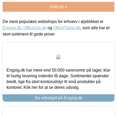
Køb nu »
De mest populære webshops for erhverv i øjeblikket er
Engsig.dk
,
Office2go.dk
og
OfficeTrend.dk
, som alle har et
stort sortiment til gode priser.
Engsig.dk har mere end 50.000 varenumre på lager, klar
til hurtig levering indenfor få dage. Sortimentet spænder
bredt, lige fra stort kontorudstyr til små produkter på
kontoret. Klik her for at se deres udvalg.
Se udvalget på Engsig.dk