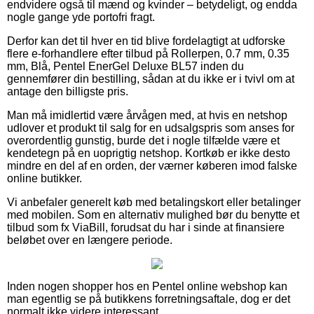
endvidere også til mænd og kvinder – betydeligt, og endda
nogle gange yde portofri fragt.
Derfor kan det til hver en tid blive fordelagtigt at udforske
flere e-forhandlere efter tilbud på Rollerpen, 0.7 mm, 0.35
mm, Blå, Pentel EnerGel Deluxe BL57 inden du
gennemfører din bestilling, sådan at du ikke er i tvivl om at
antage den billigste pris.
Man må imidlertid være årvågen med, at hvis en netshop
udlover et produkt til salg for en udsalgspris som anses for
overordentlig gunstig, burde det i nogle tilfælde være et
kendetegn på en uoprigtig netshop. Kortkøb er ikke desto
mindre en del af en orden, der værner køberen imod falske
online butikker.
Vi anbefaler generelt køb med betalingskort eller betalinger
med mobilen. Som en alternativ mulighed bør du benytte et
tilbud som fx ViaBill, forudsat du har i sinde at finansiere
beløbet over en længere periode.
Inden nogen shopper hos en Pentel online webshop kan
man egentlig se på butikkens forretningsaftale, dog er det
normalt ikke videre interessant.