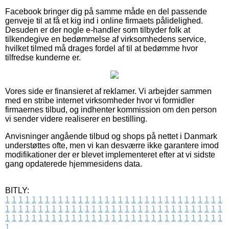
Facebook bringer dig på samme måde en del passende
genveje til at få et kig ind i online firmaets pålidelighed.
Desuden er der nogle e-handler som tilbyder folk at
tilkendegive en bedømmelse af virksomhedens service,
hvilket tilmed må drages fordel af til at bedømme hvor
tilfredse kunderne er.
Vores side er finansieret af reklamer. Vi arbejder sammen
med en stribe internet virksomheder hvor vi formidler
firmaernes tilbud, og indhenter kommission om den person
vi sender videre realiserer en bestilling.
Anvisninger angående tilbud og shops på nettet i Danmark
understøttes ofte, men vi kan desværre ikke garantere imod
modifikationer der er blevet implementeret efter at vi sidste
gang opdaterede hjemmesidens data.
BITLY:
1
1
1
1
1
1
1
1
1
1
1
1
1
1
1
1
1
1
1
1
1
1
1
1
1
1
1
1
1
1
1
1
1
1
1
1
1
1
1
1
1
1
1
1
1
1
1
1
1
1
1
1
1
1
1
1
1
1
1
1
1
1
1
1
1
1
1
1
1
1
1
1
1
1
1
1
1
1
1
1
1
1
1
1
1
1
1
1
1
1
1
1
1
1
1
1
1
1
1
1