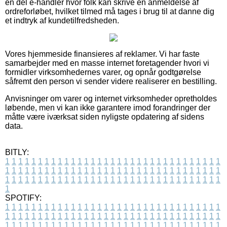
en del e-handler hvor folk kan skrive en anmeldelse af
ordreforløbet, hvilket tilmed må tages i brug til at danne dig
et indtryk af kundetilfredsheden.
Vores hjemmeside finansieres af reklamer. Vi har faste
samarbejder med en masse internet foretagender hvori vi
formidler virksomhedernes varer, og opnår godtgørelse
såfremt den person vi sender videre realiserer en bestilling.
Anvisninger om varer og internet virksomheder opretholdes
løbende, men vi kan ikke garantere imod forandringer der
måtte være iværksat siden nyligste opdatering af sidens
data.
BITLY:
1
1
1
1
1
1
1
1
1
1
1
1
1
1
1
1
1
1
1
1
1
1
1
1
1
1
1
1
1
1
1
1
1
1
1
1
1
1
1
1
1
1
1
1
1
1
1
1
1
1
1
1
1
1
1
1
1
1
1
1
1
1
1
1
1
1
1
1
1
1
1
1
1
1
1
1
1
1
1
1
1
1
1
1
1
1
1
1
1
1
1
1
1
1
1
1
1
1
1
1
SPOTIFY:
1
1
1
1
1
1
1
1
1
1
1
1
1
1
1
1
1
1
1
1
1
1
1
1
1
1
1
1
1
1
1
1
1
1
1
1
1
1
1
1
1
1
1
1
1
1
1
1
1
1
1
1
1
1
1
1
1
1
1
1
1
1
1
1
1
1
1
1
1
1
1
1
1
1
1
1
1
1
1
1
1
1
1
1
1
1
1
1
1
1
1
1
1
1
1
1
1
1
1