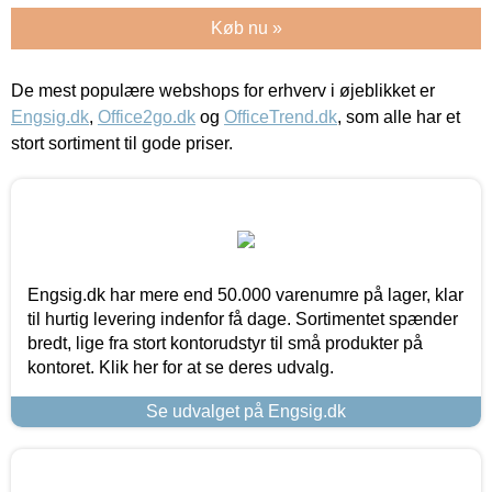
Køb nu »
De mest populære webshops for erhverv i øjeblikket er
Engsig.dk
,
Office2go.dk
og
OfficeTrend.dk
, som alle har et
stort sortiment til gode priser.
Engsig.dk har mere end 50.000 varenumre på lager, klar
til hurtig levering indenfor få dage. Sortimentet spænder
bredt, lige fra stort kontorudstyr til små produkter på
kontoret. Klik her for at se deres udvalg.
Se udvalget på Engsig.dk