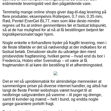
estimerede leveringstid ved den pågældende vare.
Temmelig mange online shops giver dag-til-dag levering på
flere produkter, eksempelvis Rollerpen, 0.7 mm, 0.35 mm,
Rød, Pentel EnerGel BL77, men som ikke desto mindre
regnes ud fra at ordren gennemføres før et fastsat tidspunkt,
så at de har mulighed for at nå at få bestillingen betjent før
logistikpersonalet tager hjem.
Nogle enkelte e-forhandlere byder på fragtfri levering, men i
de fleste tilfælde er det så nødvendigt at der indkøbes for et
fastsat beløb. Derudover skulle du udvælge den mest
prisbevidste fragtløsning, hvilket gerne – hvad end du bor i
Fredericia, Hobro eller Svenstrup – vil være at få
fragtmanden til at køre din bestilling til et afhentningssted.
Det er ret så uproblematisk for almindelige mennesker at
sammenligne priser på diverse internet handler, og altså har
langt de fleste Pentel webshops været tvunget til at
nedbringe salgsværdien på varerne – til piger og drenge,
samt til kvinder og mænd – helt i bund, og endda nogle
gange garantere portofri fragt.