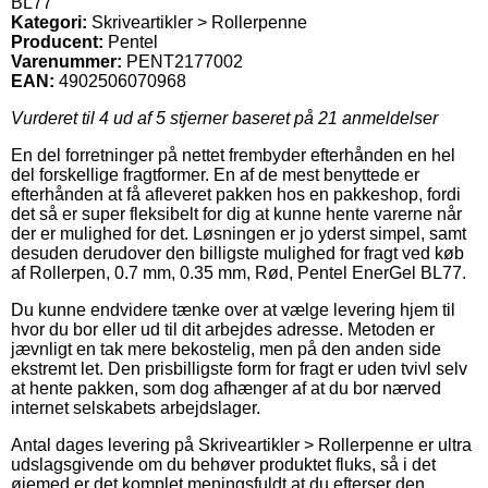
BL77
Kategori:
Skriveartikler > Rollerpenne
Producent:
Pentel
Varenummer:
PENT2177002
EAN:
4902506070968
Vurderet til
4
ud af 5 stjerner baseret på
21
anmeldelser
En del forretninger på nettet frembyder efterhånden en hel
del forskellige fragtformer. En af de mest benyttede er
efterhånden at få afleveret pakken hos en pakkeshop, fordi
det så er super fleksibelt for dig at kunne hente varerne når
der er mulighed for det. Løsningen er jo yderst simpel, samt
desuden derudover den billigste mulighed for fragt ved køb
af Rollerpen, 0.7 mm, 0.35 mm, Rød, Pentel EnerGel BL77.
Du kunne endvidere tænke over at vælge levering hjem til
hvor du bor eller ud til dit arbejdes adresse. Metoden er
jævnligt en tak mere bekostelig, men på den anden side
ekstremt let. Den prisbilligste form for fragt er uden tvivl selv
at hente pakken, som dog afhænger af at du bor nærved
internet selskabets arbejdslager.
Antal dages levering på Skriveartikler > Rollerpenne er ultra
udslagsgivende om du behøver produktet fluks, så i det
øjemed er det komplet meningsfuldt at du efterser den