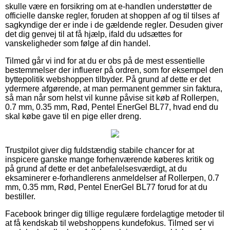
skulle være en forsikring om at e-handlen understøtter de
officielle danske regler, foruden at shoppen af og til tilses af
sagkyndige der er inde i de gældende regler. Desuden giver
det dig genvej til at få hjælp, ifald du udsættes for
vanskeligheder som følge af din handel.
Tilmed går vi ind for at du er obs på de mest essentielle
bestemmelser der influerer på ordren, som for eksempel den
byttepolitik webshoppen tilbyder. På grund af dette er det
ydermere afgørende, at man permanent gemmer sin faktura,
så man når som helst vil kunne påvise sit køb af Rollerpen,
0.7 mm, 0.35 mm, Rød, Pentel EnerGel BL77, hvad end du
skal købe gave til en pige eller dreng.
Trustpilot giver dig fuldstændig stabile chancer for at
inspicere ganske mange forhenværende køberes kritik og
på grund af dette er det anbefalelsesværdigt, at du
eksaminerer e-forhandlerens anmeldelser af Rollerpen, 0.7
mm, 0.35 mm, Rød, Pentel EnerGel BL77 forud for at du
bestiller.
Facebook bringer dig tillige regulære fordelagtige metoder til
at få kendskab til webshoppens kundefokus. Tilmed ser vi