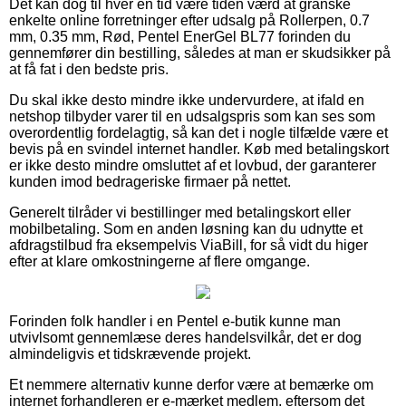
Det kan dog til hver en tid være tiden værd at granske
enkelte online forretninger efter udsalg på Rollerpen, 0.7
mm, 0.35 mm, Rød, Pentel EnerGel BL77 forinden du
gennemfører din bestilling, således at man er skudsikker på
at få fat i den bedste pris.
Du skal ikke desto mindre ikke undervurdere, at ifald en
netshop tilbyder varer til en udsalgspris som kan ses som
overordentlig fordelagtig, så kan det i nogle tilfælde være et
bevis på en svindel internet handler. Køb med betalingskort
er ikke desto mindre omsluttet af et lovbud, der garanterer
kunden imod bedrageriske firmaer på nettet.
Generelt tilråder vi bestillinger med betalingskort eller
mobilbetaling. Som en anden løsning kan du udnytte et
afdragstilbud fra eksempelvis ViaBill, for så vidt du higer
efter at klare omkostningerne af flere omgange.
Forinden folk handler i en Pentel e-butik kunne man
utvivlsomt gennemlæse deres handelsvilkår, det er dog
almindeligvis et tidskrævende projekt.
Et nemmere alternativ kunne derfor være at bemærke om
internet forhandleren er e-mærket medlem, eftersom det