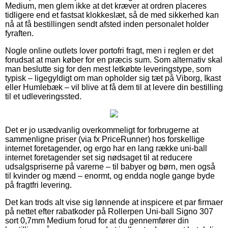
Medium, men glem ikke at det kræver at ordren placeres
tidligere end et fastsat klokkeslæt, så de med sikkerhed kan
nå at få bestillingen sendt afsted inden personalet holder
fyraften.
Nogle online outlets lover portofri fragt, men i reglen er det
forudsat at man køber for en præcis sum. Som alternativ skal
man beslutte sig for den mest letkøbte leveringstype, som
typisk – ligegyldigt om man opholder sig tæt på Viborg, Ikast
eller Humlebæk – vil blive at få dem til at levere din bestilling
til et udleveringssted.
Det er jo usædvanlig overkommeligt for forbrugerne at
sammenligne priser (via fx PriceRunner) hos forskellige
internet foretagender, og ergo har en lang række uni-ball
internet foretagender set sig nødsaget til at reducere
udsalgspriserne på varerne – til babyer og børn, men også
til kvinder og mænd – enormt, og endda nogle gange byde
på fragtfri levering.
Det kan trods alt vise sig lønnende at inspicere et par firmaer
på nettet efter rabatkoder på Rollerpen Uni-ball Signo 307
sort 0,7mm Medium forud for at du gennemfører din