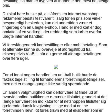
bestilling, så man er tryg ved at indhente den mest betalelige
pris.
Du skal bare huske på, at såfremt en internet webshop
reklamerer bedst i test varer til salg for en pris som virker
besynderligt beskeden, kan det undertiden være et
fingerpeg om en uægte e-shop. Handler med kort er dog
omfattet af en vedtægt, der redder dig som køber overfor
uægte internet handler.
Vi foreslår generelt kortbestillinger eller mobilbetaling. Som
et alternativ kunne du overveje et afdragstilbud fra
eksempelvis ViaBill, når du gerne vil afdrage betalingen
over flere uger.
Forud for at nogen handler i en uni-ball butik burde de
faktisk tage stilling til forhandlerens forretningsbetingelser,
men det er mange gange ikke særlig spændende.
En anden valgmulighed kan derfor være at finde ud af
hvorvidt online butikken er e-mærke tilsluttet, grundet at det
længe har været en indikator for at netshoppen tilslutter sig
gældende dansk lovgivning, tillige med at online
forretningen jævnligt føres tilsyn med af eksperter som er