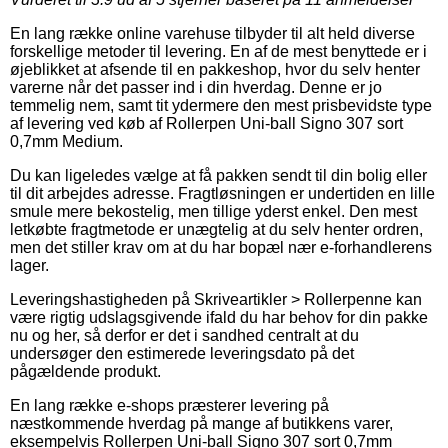
En lang række online varehuse tilbyder til alt held diverse
forskellige metoder til levering. En af de mest benyttede er i
øjeblikket at afsende til en pakkeshop, hvor du selv henter
varerne når det passer ind i din hverdag. Denne er jo
temmelig nem, samt tit ydermere den mest prisbevidste type
af levering ved køb af Rollerpen Uni-ball Signo 307 sort
0,7mm Medium.
Du kan ligeledes vælge at få pakken sendt til din bolig eller
til dit arbejdes adresse. Fragtløsningen er undertiden en lille
smule mere bekostelig, men tillige yderst enkel. Den mest
letkøbte fragtmetode er unægtelig at du selv henter ordren,
men det stiller krav om at du har bopæl nær e-forhandlerens
lager.
Leveringshastigheden på Skriveartikler > Rollerpenne kan
være rigtig udslagsgivende ifald du har behov for din pakke
nu og her, så derfor er det i sandhed centralt at du
undersøger den estimerede leveringsdato på det
pågældende produkt.
En lang række e-shops præsterer levering på
næstkommende hverdag på mange af butikkens varer,
eksempelvis Rollerpen Uni-ball Signo 307 sort 0,7mm