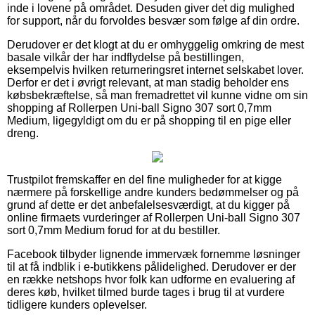
inde i lovene på området. Desuden giver det dig mulighed
for support, når du forvoldes besvær som følge af din ordre.
Derudover er det klogt at du er omhyggelig omkring de mest
basale vilkår der har indflydelse på bestillingen,
eksempelvis hvilken returneringsret internet selskabet lover.
Derfor er det i øvrigt relevant, at man stadig beholder ens
købsbekræftelse, så man fremadrettet vil kunne vidne om sin
shopping af Rollerpen Uni-ball Signo 307 sort 0,7mm
Medium, ligegyldigt om du er på shopping til en pige eller
dreng.
Trustpilot fremskaffer en del fine muligheder for at kigge
nærmere på forskellige andre kunders bedømmelser og på
grund af dette er det anbefalelsesværdigt, at du kigger på
online firmaets vurderinger af Rollerpen Uni-ball Signo 307
sort 0,7mm Medium forud for at du bestiller.
Facebook tilbyder lignende immervæk fornemme løsninger
til at få indblik i e-butikkens pålidelighed. Derudover er der
en række netshops hvor folk kan udforme en evaluering af
deres køb, hvilket tilmed burde tages i brug til at vurdere
tidligere kunders oplevelser.