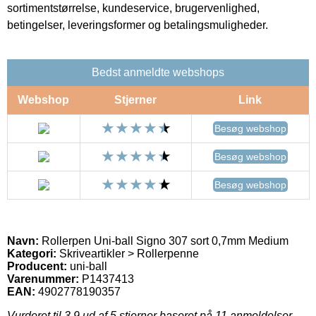
sortimentstørrelse, kundeservice, brugervenlighed,
betingelser, leveringsformer og betalingsmuligheder.
Bedst anmeldte webshops
Webshop
Stjerner
Link
Besøg webshop
Besøg webshop
Besøg webshop
Navn:
Rollerpen Uni-ball Signo 307 sort 0,7mm Medium
Kategori:
Skriveartikler > Rollerpenne
Producent:
uni-ball
Varenummer:
P1437413
EAN:
4902778190357
Vurderet til
3.9
ud af 5 stjerner baseret på
11
anmeldelser