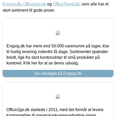
Engsig.dk
,
Office2go.dk
og
OfficeTrend.dk
, som alle har et
stort sortiment til gode priser.
Engsig.dk har mere end 50.000 varenumre på lager, klar
til hurtig levering indenfor få dage. Sortimentet spænder
bredt, lige fra stort kontorudstyr til små produkter på
kontoret. Klik her for at se deres udvalg.
Se udvalget på Engsig.dk
Office2go.dk startede i 2011, med det formål at levere
kontormøbler til meget konkurrencedygtige priser,