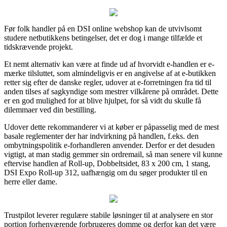
Før folk handler på en DSI online webshop kan de utvivlsomt
studere netbutikkens betingelser, det er dog i mange tilfælde et
tidskrævende projekt.
Et nemt alternativ kan være at finde ud af hvorvidt e-handlen er e-
mærke tilsluttet, som almindeligvis er en angivelse af at e-butikken
retter sig efter de danske regler, udover at e-forretningen fra tid til
anden tilses af sagkyndige som mestrer vilkårene på området. Dette
er en god mulighed for at blive hjulpet, for så vidt du skulle få
dilemmaer ved din bestilling.
Udover dette rekommanderer vi at køber er påpasselig med de mest
basale reglementer der har indvirkning på handlen, f.eks. den
ombytningspolitik e-forhandleren anvender. Derfor er det desuden
vigtigt, at man stadig gemmer sin ordremail, så man senere vil kunne
eftervise handlen af Roll-up, Dobbeltsidet, 83 x 200 cm, 1 stang,
DSI Expo Roll-up 312, uafhængig om du søger produkter til en
herre eller dame.
Trustpilot leverer regulære stabile løsninger til at analysere en stor
portion forhenværende forbrugeres domme og derfor kan det være