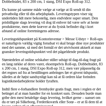
Dobbeltsidet, 83 x 200 cm, 1 stang, DSI Expo Roll-up 312.
Du kunne på samme måde vælge at vælge at få sendt til din
privatbolig eller til din arbejdsplads. Leveringstypen viser sig
undertiden lidt mere bekostelig, men endvidere super smart. Den
prisbilligste slags levering vil dog til enhver tid være selv at hente
produkterne, men dette kræver at du fysisk befinder dig i kort
afstand af online forretningens adresse.
Leveringstidspunktet på Kontorinventar > Messe Udstyr > Roll-ups
er naturligvis vældig vigtig forudsat vi skal bruge dine nye produkter
med det samme, så med det formål er det utvivlsomt aktuelt at man
gransker leveringstidspunktet ved det pågældende produkt.
Størstedelen af online selskaber stiller udsigt til dag-til-dag fragt på
en lang række af deres varer, eksempelvis Roll-up, Dobbeltsidet, 83
x 200 cm, 1 stang, DSI Expo Roll-up 312, men vær påpasselig da
det regnes ud fra at bestillingen anbringes før et givent tidspunkt,
således at de højst sandsynligt kan nå at få ordren klar forinden
logistikmedarbejderne holder fyraften.
Indtil flere e-forhandlere frembyder gratis fragt, men i reglen er det
betinget af at man handler for en konkret sum. Desuden burde man
gribe den mest betalelige slags levering, hvilket gerne – uanset om
du er tæt på Silkeborg, Frederiksværk eller Sorø – er at få dem til at