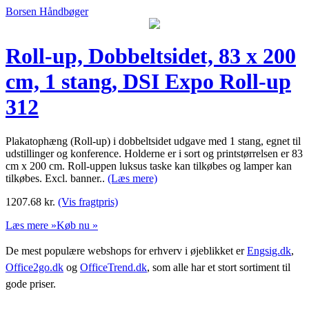
Borsen Håndbøger
Roll-up, Dobbeltsidet, 83 x 200
cm, 1 stang, DSI Expo Roll-up
312
Plakatophæng (Roll-up) i dobbeltsidet udgave med 1 stang, egnet til
udstillinger og konference. Holderne er i sort og printstørrelsen er 83
cm x 200 cm. Roll-uppen luksus taske kan tilkøbes og lamper kan
tilkøbes. Excl. banner..
(Læs mere)
1207.68
kr.
(Vis fragtpris)
Læs mere »
Køb nu »
De mest populære webshops for erhverv i øjeblikket er
Engsig.dk
,
Office2go.dk
og
OfficeTrend.dk
, som alle har et stort sortiment til
gode priser.