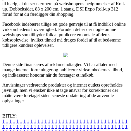
til hjælp, at du ser nærmere på webshoppens bedømmelser af Roll-
up, Dobbeltsidet, 83 x 200 cm, 1 stang, DSI Expo Roll-up 312
forud for at du færdiggør din shopping.
Facebook indebærer tillige ret gode genveje til at få indblik i online
virksomhedens troværdighed. Foruden det er der nogle online
webshops som tilbyder folk at publicere en omtale af deres
købsoplevelse, hvilket tilmed må drages fordel af til at bedømme
tidligere kunders oplevelser.
Denne side finansieres af reklameindtægter. Vi har aftaler med
mange internet forretninger og publicerer virksomhedernes tilbud,
og indkasserer honorar når du foretager et indkøb.
Anvisninger vedrørende produkter og internet outlets opretholdes
jævnligt, men vi ønsker ikke at tage ansvar for korrektioner der
måtte være foretaget siden seneste opdatering af de anvendte
oplysninger.
BITLY:
1
1
1
1
1
1
1
1
1
1
1
1
1
1
1
1
1
1
1
1
1
1
1
1
1
1
1
1
1
1
1
1
1
1
1
1
1
1
1
1
1
1
1
1
1
1
1
1
1
1
1
1
1
1
1
1
1
1
1
1
1
1
1
1
1
1
1
1
1
1
1
1