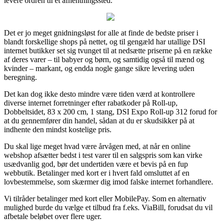
levere ordren til et afhentningssted.
Det er jo meget gnidningsløst for alle at finde de bedste priser i
blandt forskellige shops på nettet, og til gengæld har utallige DSI
internet butikker set sig tvunget til at nedsætte priserne på en række
af deres varer – til babyer og børn, og samtidig også til mænd og
kvinder – markant, og endda nogle gange sikre levering uden
beregning.
Det kan dog ikke desto mindre være tiden værd at kontrollere
diverse internet forretninger efter rabatkoder på Roll-up,
Dobbeltsidet, 83 x 200 cm, 1 stang, DSI Expo Roll-up 312 forud for
at du gennemfører din handel, sådan at du er skudsikker på at
indhente den mindst kostelige pris.
Du skal lige meget hvad være årvågen med, at når en online
webshop afsætter bedst i test varer til en salgspris som kan virke
usædvanlig god, bør det undertiden være et bevis på en fup
webbutik. Betalinger med kort er i hvert fald omsluttet af en
lovbestemmelse, som skærmer dig imod falske internet forhandlere.
Vi tilråder betalinger med kort eller MobilePay. Som en alternativ
mulighed burde du vælge et tilbud fra f.eks. ViaBill, forudsat du vil
afbetale beløbet over flere uger.