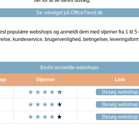
her for at se deres udvalg.
Se udvalget på OfficeTrend.dk
t populære webshops og anmeldt dem med stjerner fra 1 til 5 ud
rrelse, kundeservice, brugervenlighed, betingelser, leveringsfor
Bedst anmeldte webshops
op
Stjerner
Link
Besøg webshop
Besøg webshop
Besøg webshop