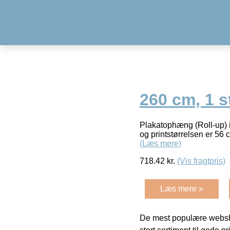
260 cm, 1 s
Plakatophæng (Roll-up) i 
og printstørrelsen er 56 
(Læs mere)
718.42
kr.
(Vis fragtpris)
Læs mere »
De mest populære websho