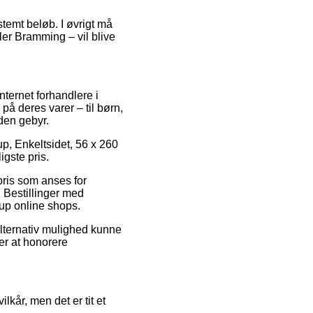
stemt beløb. I øvrigt må
ler Bramming – vil blive
nternet forhandlere i
på deres varer – til børn,
den gebyr.
-up, Enkeltsidet, 56 x 260
igste pris.
 pris som anses for
 Bestillinger med
fup online shops.
alternativ mulighed kunne
er at honorere
kår, men det er tit et