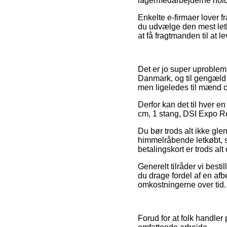
lagermedarbejderne holde
Enkelte e-firmaer lover fr
du udvælge den mest letk
at få fragtmanden til at l
Det er jo super uproblema
Danmark, og til gengæld h
men ligeledes til mænd o
Derfor kan det til hver en
cm, 1 stang, DSI Expo Rol
Du bør trods alt ikke gle
himmelråbende letkøbt, s
betalingskort er trods al
Generelt tilråder vi best
du drage fordel af en af
omkostningerne over tid.
Forud for at folk handler