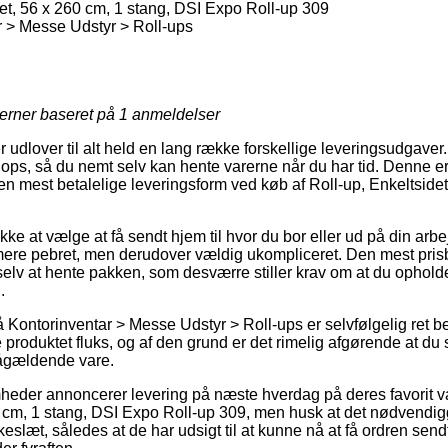
et, 56 x 260 cm, 1 stang, DSI Expo Roll-up 309
 > Messe Udstyr > Roll-ups
jerner baseret på
1
anmeldelser
er udlover til alt held en lang række forskellige leveringsudgav
s, så du nemt selv kan hente varerne når du har tid. Denne er 
 mest betalelige leveringsform ved køb af Roll-up, Enkeltsidet
ke at vælge at få sendt hjem til hvor du bor eller ud på din arb
mere pebret, men derudover vældig ukompliceret. Den mest pris
elv at hente pakken, som desværre stiller krav om at du ophold
.
Kontorinventar > Messe Udstyr > Roll-ups er selvfølgelig ret b
 produktet fluks, og af den grund er det rimelig afgørende at du
ågældende vare.
mheder annoncerer levering på næste hverdag på deres favorit v
0 cm, 1 stang, DSI Expo Roll-up 309, men husk at det nødvendig
eslæt, således at de har udsigt til at kunne nå at få ordren sendt