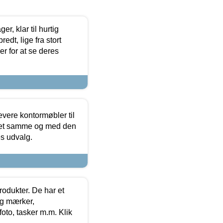
, klar til hurtig
edt, lige fra stort
er for at se deres
evere kontormøbler til
 det samme og med den
es udvalg.
rodukter. De har et
og mærker,
foto, tasker m.m. Klik