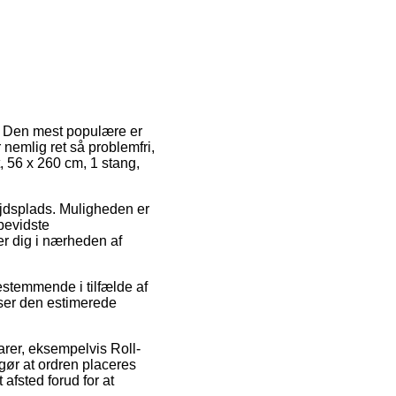
er. Den mest populære er
nemlig ret så problemfri,
, 56 x 260 cm, 1 stang,
ejdsplads. Muligheden er
bevidste
er dig i nærheden af
estemmende i tilfælde af
 ser den estimerede
arer, eksempelvis Roll-
gør at ordren placeres
 afsted forud for at