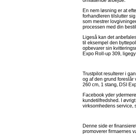
omfattende arbejde.
En nem løsning er at eft
forhandleren tilslutter s
som mestrer lovgivninge
processen med din bestil
Ligeså kan det anbefales
til eksempel den byttepol
opbevarer sin kvitterings
Expo Roll-up 309, ligegy
Trustpilot resulterer i g
og af den grund foreslår
260 cm, 1 stang, DSI Exp
Facebook yder ydermere f
kundetilfredshed. I øvri
virksomhedens service, 
Denne side er finansier
promoverer firmaernes var