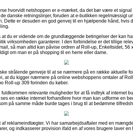
erse hvorvidt netshoppen er e-mærket, da det bør være et signal 
ig de danske retningslinjer, foruden at e-butikken regelmæssigt 
n. Dette er desuden en god genvej til en hjælpende hånd, hvis
ling.
 at du er vidende om de grundlæggende betingelser der kan hav
itik virksomheden garanterer. I den forbindelse er det tillige rele
mail, så man altid kan påvise ordren af Roll-up, Enkeltsidet, 56
ldigt om man er på shopping til en herre eller dame.
anske strålende genveje til at se nærmere på en række aktuelle f
 vi, at du kigger nærmere på online webshoppens omtaler af Roll-
o Roll-up 309 forinden du køber.
uldkommen relevante muligheder for at få indtryk af internet b
gt ses en række internet forhandlere hvor man kan udforme en 
som på samme måde burde tages i brug til at bedømme tilfreds
et af reklameindtægter. Vi har samarbejdsaftaler med en mængd
er, og indkasserer provision ifald en af vores brugere laver en