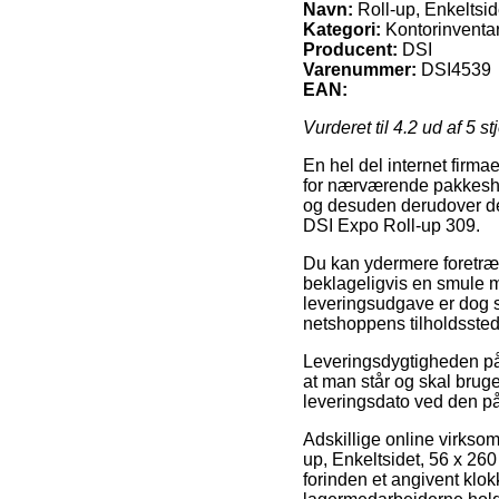
Navn:
Roll-up, Enkeltsid
Kategori:
Kontorinventar
Producent:
DSI
Varenummer:
DSI4539
EAN:
Vurderet til
4.2
ud af 5 st
En hel del internet firma
for nærværende pakkeshop
og desuden derudover den
DSI Expo Roll-up 309.
Du kan ydermere foretræk
beklageligvis en smule 
leveringsudgave er dog s
netshoppens tilholdssted
Leveringsdygtigheden på 
at man står og skal bruge
leveringsdato ved den p
Adskillige online virkso
up, Enkeltsidet, 56 x 26
forinden et angivent klokk