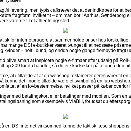
r fyraften.
agtfri levering, men typisk afkræver det at der indkøbes for et be
øbte fragtform, hvilket tit – om man bor i Aarhus, Sønderborg el
evere varerne til et afhentningssted.
tisk for internetbrugere at sammenholde priser hos forskellige i
ar mange DSI e-butikker været tvunget til at nedsætte priserne 
g kvinder – helt i bund, og endda nogle gange frembyde fragt u
 tid blive smart at inspicere nogle e-firmaer efter udsalg på Roll
l-up 309 før du handler, så du er skudsikker på at opnå den bill
mme, at i tilfælde af at en webshop reklamerer deres varer til en
å kunne det i nogle tilfælde være et symbol på en fup webshop.
t omfattet af en lovbestemmelse, hvilket passer på køber overfor 
illinger med betalingskort eller betalinger med mobilen. Som en 
betalingsløsning som eksempelvis ViaBill, forudsat du efterspørg
 på en DSI internet virksomhed kunne de faktisk læse shoppens vil