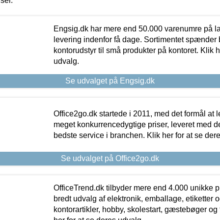
iser.
Engsig.dk har mere end 50.000 varenumre på lager
levering indenfor få dage. Sortimentet spænder br
kontorudstyr til små produkter på kontoret. Klik h
udvalg.
Se udvalget på Engsig.dk
Office2go.dk startede i 2011, med det formål at l
meget konkurrencedygtige priser, leveret med
bedste service i branchen. Klik her for at se der
Se udvalget på Office2go.dk
OfficeTrend.dk tilbyder mere end 4.000 unikke p
bredt udvalg af elektronik, emballage, etiketter 
kontorartikler, hobby, skolestart, gæstebøger og 