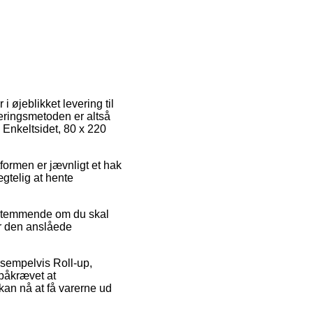
i øjeblikket levering til
veringsmetoden er altså
 Enkeltsidet, 80 x 220
tformen er jævnligt et hak
ægtelig at hente
bestemmende om du skal
er den anslåede
sempelvis Roll-up,
 påkrævet at
kan nå at få varerne ud