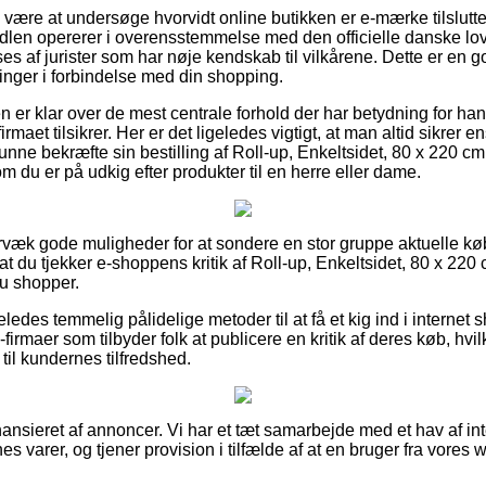
 være at undersøge hvorvidt online butikken er e-mærke tilsluttet
ndlen opererer i overensstemmelse med den officielle danske lovg
lses af jurister som har nøje kendskab til vilkårene. Dette er en go
ringer i forbindelse med din shopping.
en er klar over de mest centrale forhold der har betydning for h
rmaet tilsikrer. Her er det ligeledes vigtigt, at man altid sikrer 
ne bekræfte sin bestilling af Roll-up, Enkeltsidet, 80 x 220 cm
m du er på udkig efter produkter til en herre eller dame.
ervæk gode muligheder for at sondere en stor gruppe aktuelle k
at du tjekker e-shoppens kritik af Roll-up, Enkeltsidet, 80 x 220
du shopper.
ledes temmelig pålidelige metoder til at få et kig ind i interne
-firmaer som tilbyder folk at publicere en kritik af deres køb, hv
ng til kundernes tilfredshed.
nsieret af annoncer. Vi har et tæt samarbejde med et hav af inte
es varer, og tjener provision i tilfælde af at en bruger fra vores