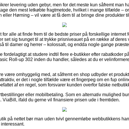
 sikrer levering uden gebyr, men for det meste kun såfremt man han
 tage den mest letkøbte fragtmetode, hvilket i mange tilfælde – 
eller Hørning – vil være at få dem til at bringe dine produkter ti
t for alle at finde frem til de bedste priser på forskellige internet 
 set sig tvunget til at trykke prisniveauet på en række af deres v
å til damer og herrer – kolossalt, og endda nogle gange præster
e fordelagtigt at studere indtil flere e-butikker efter rabatkoder p
sic Roll-up 302 inden du handler, således at du er velinformeret 
e være omhyggelig med, at såfremt en shop udbyder et produkt 
attraktiv, er det i nogle tilfælde være et fingerpeg om en fup onlin
efattet af en regel, som forsvarer kunden overfor falske netbutik
ortbestillinger eller mobilbetaling. Som en alternativ mulighed bu
ViaBill, ifald du gerne vil finansiere prisen ude i fremtiden.
butik på nettet bør man uden tvivl gennemløbe webbutikkens han
interessant.