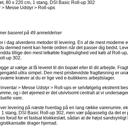
et, 80 x 220 cm, 1 stang, DSI Basic Roll-up 302
 > Messe Udstyr > Roll-ups
rner baseret på
49
anmeldelser
er i dag alverdens metoder til levering. En af de mest moderne er 
i du dermed nemt kan hente ordren når det passer dig bedst. Le
ndda tillige den mest letkøbte fragtmulighed ved køb af Roll-up,
oll-up 302.
ge at vælge at få leveret til din bopæl eller til dit arbejde. Frag
l gengæld ultra simpel. Den mest prisbevidste fragtløsning er un
sværre kræver at du er lige ved e-butikkens arbejdslager.
rinventar > Messe Udstyr > Roll-ups er selvfølgelig ekstremt 
me, og i det øjemed er det utvivlsomt centralt at vi undersøg
tuelle vare.
lover levering på næste hverdag på en lang række varenumre, ek
, 1 stang, DSI Basic Roll-up 302, men vær påpasselig da det er
 forud for et fastsat klokkeslæt, sådan at de højst sandsynligt 
logistikansatte drager hjemad.