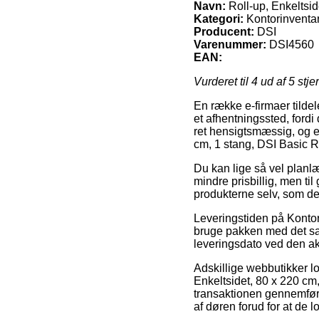
Navn:
Roll-up, Enkeltsid
Kategori:
Kontorinventar
Producent:
DSI
Varenummer:
DSI4560
EAN:
Vurderet til
4
ud af 5 stje
En række e-firmaer tildel
et afhentningssted, ford
ret hensigtsmæssig, og e
cm, 1 stang, DSI Basic R
Du kan lige så vel planlæg
mindre prisbillig, men ti
produkterne selv, som de
Leveringstiden på Konto
bruge pakken med det sam
leveringsdato ved den ak
Adskillige webbutikker 
Enkeltsidet, 80 x 220 cm
transaktionen gennemføres
af døren forud for at de 