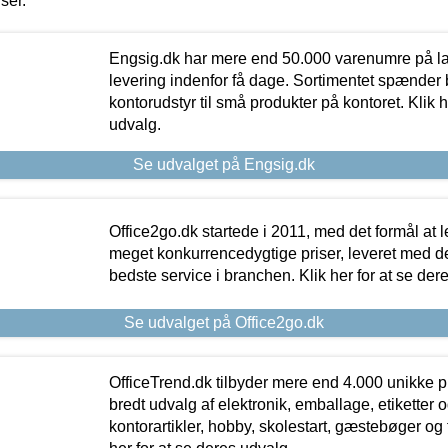
iser.
Engsig.dk har mere end 50.000 varenumre på lager
levering indenfor få dage. Sortimentet spænder br
kontorudstyr til små produkter på kontoret. Klik h
udvalg.
Se udvalget på Engsig.dk
Office2go.dk startede i 2011, med det formål at l
meget konkurrencedygtige priser, leveret med
bedste service i branchen. Klik her for at se der
Se udvalget på Office2go.dk
OfficeTrend.dk tilbyder mere end 4.000 unikke p
bredt udvalg af elektronik, emballage, etiketter 
kontorartikler, hobby, skolestart, gæstebøger og 