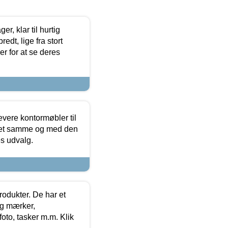
, klar til hurtig
edt, lige fra stort
er for at se deres
evere kontormøbler til
 det samme og med den
es udvalg.
rodukter. De har et
og mærker,
foto, tasker m.m. Klik