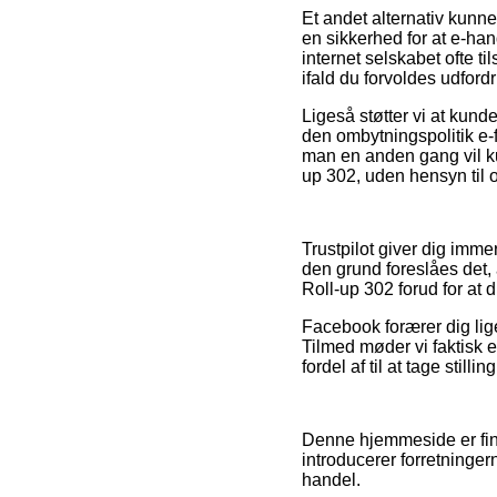
Et andet alternativ kunne
en sikkerhed for at e-ha
internet selskabet ofte ti
ifald du forvoldes udford
Ligeså støtter vi at kund
den ombytningspolitik e-fi
man en anden gang vil kun
up 302, uden hensyn til o
Trustpilot giver dig imm
den grund foreslåes det, 
Roll-up 302 forud for at 
Facebook forærer dig lige
Tilmed møder vi faktisk e
fordel af til at tage stilli
Denne hjemmeside er fina
introducerer forretningern
handel.