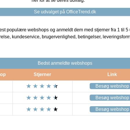
her for at se deres udvalg.
Se udvalget på OfficeTrend.dk
t populære webshops og anmeldt dem med stjerner fra 1 til 5 ud
rrelse, kundeservice, brugervenlighed, betingelser, leveringsfor
Bedst anmeldte webshops
op
Stjerner
Link
Besøg webshop
Besøg webshop
Besøg webshop