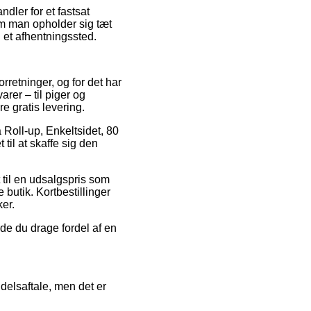
dler for et fastsat
om man opholder sig tæt
l et afhentningssted.
forretninger, og for det har
arer – til piger og
e gratis levering.
å Roll-up, Enkeltsidet, 80
til at skaffe sig den
til en udsalgspris som
e butik. Kortbestillinger
ker.
rde du drage fordel af en
delsaftale, men det er