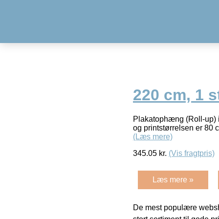
220 cm, 1 s
Plakatophæng (Roll-up) i 
og printstørrelsen er 80 
(Læs mere)
345.05
kr.
(Vis fragtpris)
Læs mere »
De mest populære websho