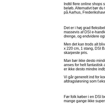
Indtil flere online shops
beløb. Alternativt bør du
på Aarhus, Frederikshavn 
Det er i høj grad fleksibel
massevis af DSI e-handler
drenge, og endvidere ogs
Men det kan trods alt bliv
x 220 cm, 1 stang, DSI Ba
skarpeste pris.
Man bør ikke desto mindr
anses for helt fantastisk 
er ikke desto mindre indb
Vi går generelt ind for k
afdragsløsning som f.eks. 
Før folk køber i en DSI 
mange gange ikke super 