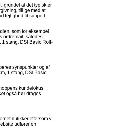
, grundet at det typisk er
ivning, tillige med at
d lejlighed til support,
andlen, som for eksempel
ens ordremail, således
, 1 stang, DSI Basic Roll-
øberes synspunkter og af
 cm, 1 stang, DSI Basic
t shoppens kundefokus.
ilket også bør drages
rnet butikker eftersom vi
 website udfører en