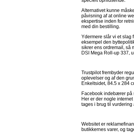
specielt ophidsende.
Alternativet kunne måske
påvisning af at online we
ekspertise inden for retni
med din bestilling.
Ydermere slår vi et slag f
eksempel den byttepolitik 
sikrer ens ordremail, så m
DSI Mega Roll-up 337, ua
Trustpilot frembyder reg
oplevelser og af den gru
Enkeltsidet, 84.5 x 284 
Facebook indebærer på sam
Her er der nogle internet
tages i brug til vurdering
Websitet er reklamefinan
butikkernes varer, og ta