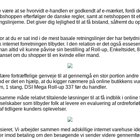
 være at se hvorvidt e-handlen er godkendt af e-mærket, fordi 
bshoppen efterfølger de danske regler, samt at netshoppen tit eft
ngslinjerne. Det giver dig lejlighed til at få bistand, såfremt du o
or at du er sat ind i de mest basale retningslinjer der har betydnin
internet forretningen tilbyder. I den relation er det også essesent
an altid vil kunne påvise sin bestilling af Roll-up, Enkeltsidet, 
nset om du shopper til en kvinde eller mand.
ulære fortræffelige genveje til at gennemgå en stor portion and
nd er det en hjælp, at du kigger nærmere på online butikkens vur
cm, 1 stang, DSI Mega Roll-up 337 før du handler.
me måde relativt tiltalende løsninger til at få indblik i online
 selskaber som tilbyder folk at levere en evaluering af ordreforlø
 af tidligere kunders oplevelser.
sieret. Vi arbejder sammen med adskillige internet varehuse ide
ger imod betaling om den besøgende vi sender videre gennemfør