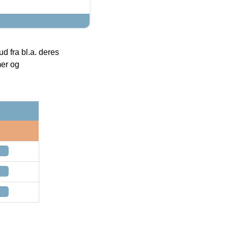
 fra bl.a. deres
mer og