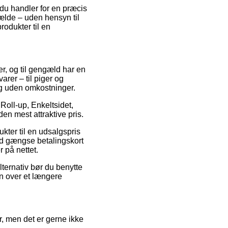
 du handler for en præcis
lfælde – uden hensyn til
rodukter til en
ker, og til gengæld har en
rer – til piger og
ng uden omkostninger.
 Roll-up, Enkeltsidet,
en mest attraktive pris.
kter til en udsalgspris
med gængse betalingskort
 på nettet.
lternativ bør du benytte
en over et længere
er, men det er gerne ikke