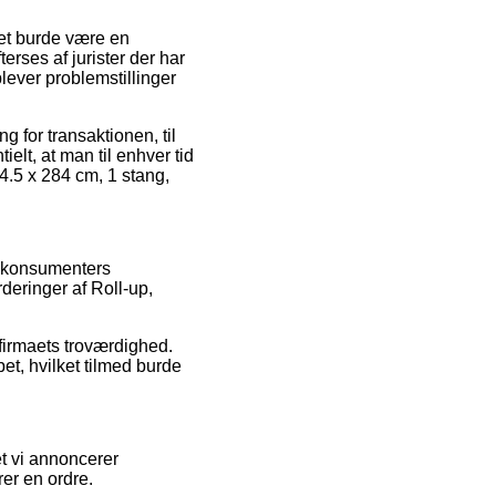
det burde være en
erses af jurister der har
plever problemstillinger
g for transaktionen, til
ielt, at man til enhver tid
84.5 x 284 cm, 1 stang,
re konsumenters
deringer af Roll-up,
 firmaets troværdighed.
bet, hvilket tilmed burde
t vi annoncerer
er en ordre.