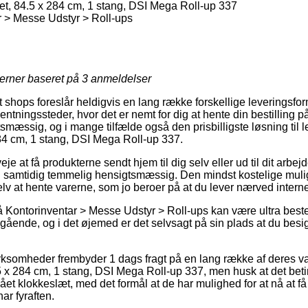
et, 84.5 x 284 cm, 1 stang, DSI Mega Roll-up 337
 > Messe Udstyr > Roll-ups
jerner baseret på
3
anmeldelser
shops foreslår heldigvis en lang række forskellige leveringsfor
ntningssteder, hvor det er nemt for dig at hente din bestilling på
tsmæssig, og i mange tilfælde også den prisbilligste løsning til l
284 cm, 1 stang, DSI Mega Roll-up 337.
e at få produkterne sendt hjem til dig selv eller ud til dit arbej
 samtidig temmelig hensigtsmæssig. Den mindst kostelige mulig
lv at hente varerne, som jo beroer på at du lever nærved inter
Kontorinventar > Messe Udstyr > Roll-ups kan være ultra beste
ående, og i det øjemed er det selvsagt på sin plads at du besig
irksomheder frembyder 1 dags fragt på en lang række af deres 
5 x 284 cm, 1 stang, DSI Mega Roll-up 337, men husk at det betin
lået klokkeslæt, med det formål at de har mulighed for at nå at få
r fyraften.