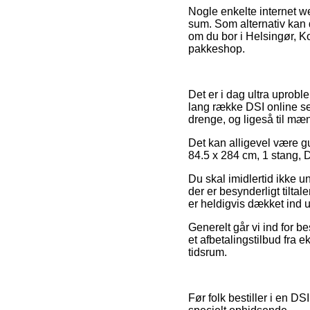
Nogle enkelte internet w
sum. Som alternativ kan du
om du bor i Helsingør, Kor
pakkeshop.
Det er i dag ultra uproble
lang række DSI online sel
drenge, og ligeså til mæ
Det kan alligevel være gu
84.5 x 284 cm, 1 stang, D
Du skal imidlertid ikke u
der er besynderligt tilta
er heldigvis dækket ind 
Generelt går vi ind for b
et afbetalingstilbud fra 
tidsrum.
Før folk bestiller i en D