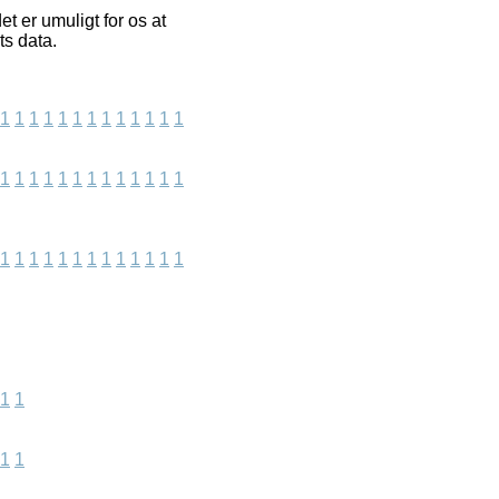
t er umuligt for os at
ts data.
1
1
1
1
1
1
1
1
1
1
1
1
1
1
1
1
1
1
1
1
1
1
1
1
1
1
1
1
1
1
1
1
1
1
1
1
1
1
1
1
1
1
1