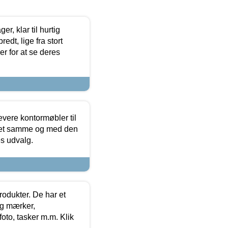
, klar til hurtig
edt, lige fra stort
er for at se deres
evere kontormøbler til
 det samme og med den
es udvalg.
rodukter. De har et
og mærker,
foto, tasker m.m. Klik