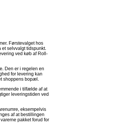
mer. Førstevalget hos
 et selvvalgt tidspunkt.
evering ved køb af Roll-
de. Den er i regelen en
hed for levering kan
net shoppens bopæl.
mmende i tilfælde af at
tiger leveringstiden ved
varenumre, eksempelvis
ges af at bestillingen
 varerne pakket forud for