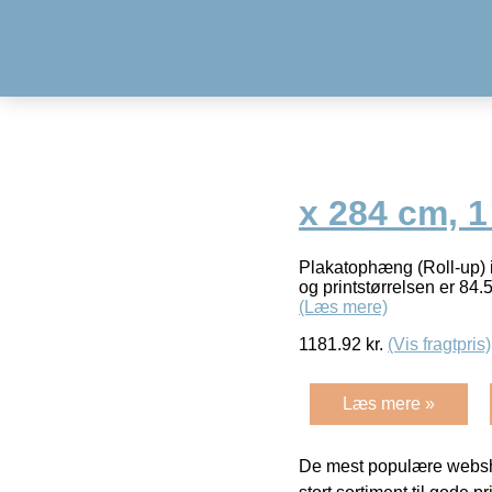
x 284 cm, 1
Plakatophæng (Roll-up) i 
og printstørrelsen er 84.
(Læs mere)
1181.92
kr.
(Vis fragtpris)
Læs mere »
De mest populære websho