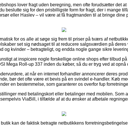
ebshops lover fragt uden beregning, men ofte forudsætter det at
 beslutte sig for den prisbilligste form for fragt, der i mange ti
sør eller Haslev – vil være at få fragtmanden til at bringe dine p
matisk for os alle at søge sig frem til priser på tværs af netbutik
skaber set sig nødsaget til at reducere salgsværdien på deres va
nd og kvinder – betragteligt, og endda nogle gange sikre leveri
nstigt at inspicere nogle forskellige online shops efter tilbud på
SI Mega Roll-up 337 inden du køber, så du er tryg ved at opnå d
ndervurdere, at når en internet forhandler annoncerer deres produ
lende, bør det ofte være et bevis på en svindel e-handler. Køb 
under en bestemmelse, som garanterer os overfor fup forretninger
estillinger med betalingskort eller betalinger med mobilen. Som a
eksempelvis ViaBill, i tilfælde af at du ønsker at afbetale regning
SI butik kan de faktisk betragte netbutikkens forretningsbetingels