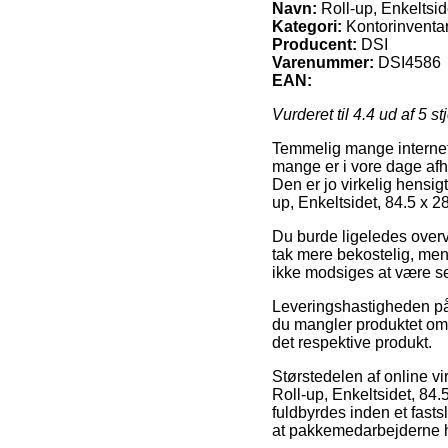
Navn:
Roll-up, Enkeltsid
Kategori:
Kontorinventar
Producent:
DSI
Varenummer:
DSI4586
EAN:
Vurderet til
4.4
ud af 5 st
Temmelig mange internet 
mange er i vore dage afhe
Den er jo virkelig hensig
up, Enkeltsidet, 84.5 x 
Du burde ligeledes overvej
tak mere bekostelig, men
ikke modsiges at være se
Leveringshastigheden på 
du mangler produktet omg
det respektive produkt.
Størstedelen af online v
Roll-up, Enkeltsidet, 84.
fuldbyrdes inden et fasts
at pakkemedarbejderne ha