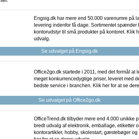
iser.
Engsig.dk har mere end 50.000 varenumre på lager
levering indenfor få dage. Sortimentet spænder br
kontorudstyr til små produkter på kontoret. Klik h
udvalg.
Se udvalget på Engsig.dk
Office2go.dk startede i 2011, med det formål at l
meget konkurrencedygtige priser, leveret med
bedste service i branchen. Klik her for at se der
Se udvalget på Office2go.dk
OfficeTrend.dk tilbyder mere end 4.000 unikke p
bredt udvalg af elektronik, emballage, etiketter 
kontorartikler, hobby, skolestart, gæstebøger og 