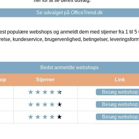
her for at se deres udvalg.
Se udvalget på OfficeTrend.dk
t populære webshops og anmeldt dem med stjerner fra 1 til 5 ud
rrelse, kundeservice, brugervenlighed, betingelser, leveringsfor
Bedst anmeldte webshops
op
Stjerner
Link
Besøg webshop
Besøg webshop
Besøg webshop