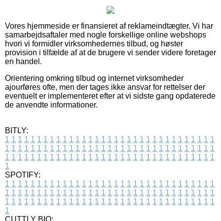
Vores hjemmeside er finansieret af reklameindtægter. Vi har
samarbejdsaftaler med nogle forskellige online webshops
hvori vi formidler virksomhedernes tilbud, og høster
provision i tilfælde af at de brugere vi sender videre foretager
en handel.
Orientering omkring tilbud og internet virksomheder
ajourføres ofte, men der tages ikke ansvar for rettelser der
eventuelt er implementeret efter at vi sidste gang opdaterede
de anvendte informationer.
BITLY:
1
1
1
1
1
1
1
1
1
1
1
1
1
1
1
1
1
1
1
1
1
1
1
1
1
1
1
1
1
1
1
1
1
1
1
1
1
1
1
1
1
1
1
1
1
1
1
1
1
1
1
1
1
1
1
1
1
1
1
1
1
1
1
1
1
1
1
1
1
1
1
1
1
1
1
1
1
1
1
1
1
1
1
1
1
1
1
1
1
1
1
1
1
1
1
1
1
1
1
1
SPOTIFY:
1
1
1
1
1
1
1
1
1
1
1
1
1
1
1
1
1
1
1
1
1
1
1
1
1
1
1
1
1
1
1
1
1
1
1
1
1
1
1
1
1
1
1
1
1
1
1
1
1
1
1
1
1
1
1
1
1
1
1
1
1
1
1
1
1
1
1
1
1
1
1
1
1
1
1
1
1
1
1
1
1
1
1
1
1
1
1
1
1
1
1
1
1
1
1
1
1
1
1
1
CUTTLY BIO: