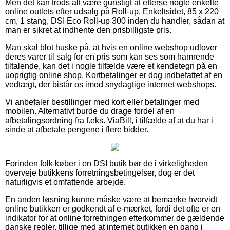
Men det kan trods alt være gunstigt at efterse nogle enkelte
online outlets efter udsalg på Roll-up, Enkeltsidet, 85 x 220
cm, 1 stang, DSI Eco Roll-up 300 inden du handler, sådan at
man er sikret at indhente den prisbilligste pris.
Man skal blot huske på, at hvis en online webshop udlover
deres varer til salg for en pris som kan ses som hamrende
tiltalende, kan det i nogle tilfælde være et kendetegn på en
uoprigtig online shop. Kortbetalinger er dog indbefattet af en
vedtægt, der bistår os imod snydagtige internet webshops.
Vi anbefaler bestillinger med kort eller betalinger med
mobilen. Alternativt burde du drage fordel af en
afbetalingsordning fra f.eks. ViaBill, i tilfælde af at du har i
sinde at afbetale pengene i flere bidder.
Forinden folk køber i en DSI butik bør de i virkeligheden
overveje butikkens forretningsbetingelser, dog er det
naturligvis et omfattende arbejde.
En anden løsning kunne måske være at bemærke hvorvidt
online butikken er godkendt af e-mærket, fordi det ofte er en
indikator for at online forretningen efterkommer de gældende
danske regler, tillige med at internet butikken en gang i