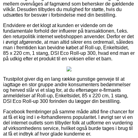
mellem overvåges af fagmænd som behersker de gældende
vilkår. Desuden tilbydes du mulighed for støtte, hvis du
udsættes for besvær i forbindelse med din bestilling.
Endvidere er det klogt at kunden er vidende om de
fundamentale forhold der influerer på transaktionen, f.eks.
den returpolitik internet webshoppen anvender. Derfor er det
i øvrigt afgørende, at man altid sikrer ens ordremail, således
man i fremtiden kan bevidne købet af Roll-up, Enkeltsidet,
85 x 220 cm, 1 stang, DSI Eco Roll-up 300, hvad end man er
på udkig efter et produkt til en voksen eller et barn.
Trustpilot giver dig en lang række gunstige genveje til at
iagttage en stor gruppe andre konsumenters bedømmelser
og herved slår vi et slag for, at du eftersøger e-firmaets
anmeldelser af Roll-up, Enkeltsidet, 85 x 220 cm, 1 stang,
DSI Eco Roll-up 300 forinden du lægger din bestilling.
Facebook frembringer på samme måde altid fine chancer for
at få et kig ind i e-forhandlerens popularitet. I øvrigt ser vi en
del internet outlets som tilbyder folk at udforme en vurdering
af virksomhedens service, hvilket også burde tages i brug til
at få et indtryk af hvor glade kunderne er.