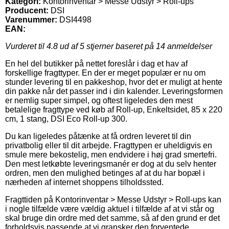
Kategori:
Kontorinventar > Messe Udstyr > Roll-ups
Producent:
DSI
Varenummer:
DSI4498
EAN:
Vurderet til
4.8
ud af 5 stjerner baseret på
14
anmeldelser
En hel del butikker på nettet foreslår i dag et hav af
forskellige fragttyper. En der er meget populær er nu om
stunder levering til en pakkeshop, hvor det er muligt at hente
din pakke når det passer ind i din kalender. Leveringsformen
er nemlig super simpel, og oftest ligeledes den mest
betalelige fragttype ved køb af Roll-up, Enkeltsidet, 85 x 220
cm, 1 stang, DSI Eco Roll-up 300.
Du kan ligeledes påtænke at få ordren leveret til din
privatbolig eller til dit arbejde. Fragttypen er uheldigvis en
smule mere bekostelig, men endvidere i høj grad smertefri.
Den mest letkøbte leveringsmanér er dog at du selv henter
ordren, men den mulighed betinges af at du har bopæl i
nærheden af internet shoppens tilholdssted.
Fragttiden på Kontorinventar > Messe Udstyr > Roll-ups kan
i nogle tilfælde være vældig aktuel i tilfælde af at vi står og
skal bruge din ordre med det samme, så af den grund er det
forholdsvis passende at vi gransker den forventede