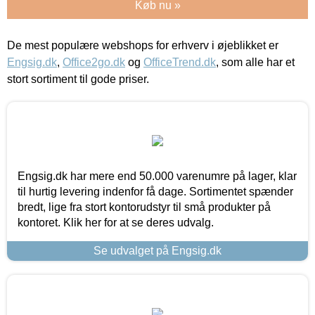
Køb nu »
De mest populære webshops for erhverv i øjeblikket er
Engsig.dk
,
Office2go.dk
og
OfficeTrend.dk
, som alle har et
stort sortiment til gode priser.
Engsig.dk har mere end 50.000 varenumre på lager, klar
til hurtig levering indenfor få dage. Sortimentet spænder
bredt, lige fra stort kontorudstyr til små produkter på
kontoret. Klik her for at se deres udvalg.
Se udvalget på Engsig.dk