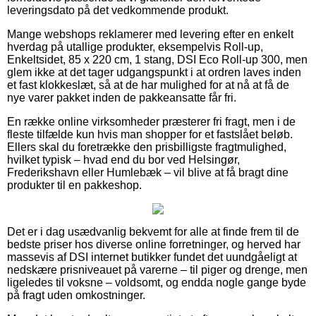
leveringsdato på det vedkommende produkt.
Mange webshops reklamerer med levering efter en enkelt
hverdag på utallige produkter, eksempelvis Roll-up,
Enkeltsidet, 85 x 220 cm, 1 stang, DSI Eco Roll-up 300, men
glem ikke at det tager udgangspunkt i at ordren laves inden
et fast klokkeslæt, så at de har mulighed for at nå at få de
nye varer pakket inden de pakkeansatte får fri.
En række online virksomheder præsterer fri fragt, men i de
fleste tilfælde kun hvis man shopper for et fastslået beløb.
Ellers skal du foretrække den prisbilligste fragtmulighed,
hvilket typisk – hvad end du bor ved Helsingør,
Frederikshavn eller Humlebæk – vil blive at få bragt dine
produkter til en pakkeshop.
Det er i dag usædvanlig bekvemt for alle at finde frem til de
bedste priser hos diverse online forretninger, og herved har
massevis af DSI internet butikker fundet det uundgåeligt at
nedskære prisniveauet på varerne – til piger og drenge, men
ligeledes til voksne – voldsomt, og endda nogle gange byde
på fragt uden omkostninger.