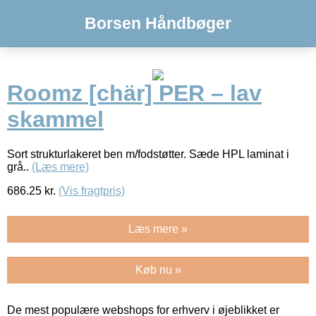
Borsen Håndbøger
Roomz [chär] PER – lav
skammel
Sort strukturlakeret ben m/fodstøtter. Sæde HPL laminat i
grå..
(Læs mere)
686.25
kr.
(Vis fragtpris)
Læs mere »
Køb nu »
De mest populære webshops for erhverv i øjeblikket er