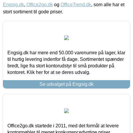
Engsig.dk
,
Office2go.dk
og
OfficeTrend.dk
, som alle har et
stort sortiment til gode priser.
Engsig.dk har mere end 50.000 varenumre på lager, klar
til hurtig levering indenfor få dage. Sortimentet spænder
bredt, lige fra stort kontorudstyr til små produkter på
kontoret. Klik her for at se deres udvalg.
Se udvalget på Engsig.dk
Office2go.dk startede i 2011, med det formål at levere
kontormøbler til meget konkurrencedygtige priser,