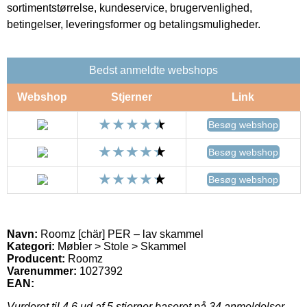
sortimentstørrelse, kundeservice, brugervenlighed,
betingelser, leveringsformer og betalingsmuligheder.
Bedst anmeldte webshops
Webshop
Stjerner
Link
Besøg webshop
Besøg webshop
Besøg webshop
Navn:
Roomz [chär] PER – lav skammel
Kategori:
Møbler > Stole > Skammel
Producent:
Roomz
Varenummer:
1027392
EAN:
Vurderet til
4.6
ud af 5 stjerner baseret på
34
anmeldelser