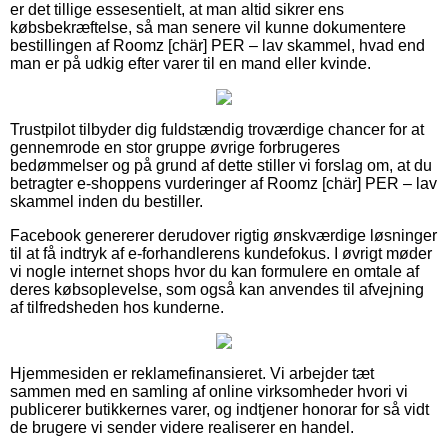
er det tillige essesentielt, at man altid sikrer ens
købsbekræftelse, så man senere vil kunne dokumentere
bestillingen af Roomz [chär] PER – lav skammel, hvad end
man er på udkig efter varer til en mand eller kvinde.
Trustpilot tilbyder dig fuldstændig troværdige chancer for at
gennemrode en stor gruppe øvrige forbrugeres
bedømmelser og på grund af dette stiller vi forslag om, at du
betragter e-shoppens vurderinger af Roomz [chär] PER – lav
skammel inden du bestiller.
Facebook genererer derudover rigtig ønskværdige løsninger
til at få indtryk af e-forhandlerens kundefokus. I øvrigt møder
vi nogle internet shops hvor du kan formulere en omtale af
deres købsoplevelse, som også kan anvendes til afvejning
af tilfredsheden hos kunderne.
Hjemmesiden er reklamefinansieret. Vi arbejder tæt
sammen med en samling af online virksomheder hvori vi
publicerer butikkernes varer, og indtjener honorar for så vidt
de brugere vi sender videre realiserer en handel.