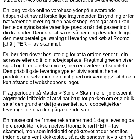
En lang række online varehuse yder på nuværende
tidspunkt et hav af forskellige fragtmetoder. En yndling er for
nærværende levering til en pakkeshop, som gør at du kan
hente de nyindkøbte varer lige præcis når det passer ind i
din kalender. Denne er altså ret så nem, og desuden tillige
den mest betalelige løsning til levering ved køb af Roomz
[chär] PER – lav skammel.
Du bør derudover beslutte dig for at få ordren sendt til din
adresse eller ud til din arbejdsplads. Fragtmuligheden viser
sig af og til en anelse dyrere, men endvidere ret smertefri.
Den prisbilligste leveringstype er utvivlsomt at hente
produkterne selv, men den mulighed nødvendiggør at du er i
kort afstand af webshoppens lager.
Fragtperioden på Møbler > Stole > Skammel er jo ekstremt
afgørende i tilfælde af at vi har brug for pakken om et øjeblik,
så af den grund er det jo essentielt at vi dobbelttjekker
leveringstiden på den pågældende vare.
En masse online firmaer reklamerer med 1 dags levering på
flere produkter, eksempelvis Roomz [chär] PER – lav
skammel, men som imidlertid er påkrævet at der bestilles
inden et angivent klokkeslæt, så at de sandsynligvis kan nå