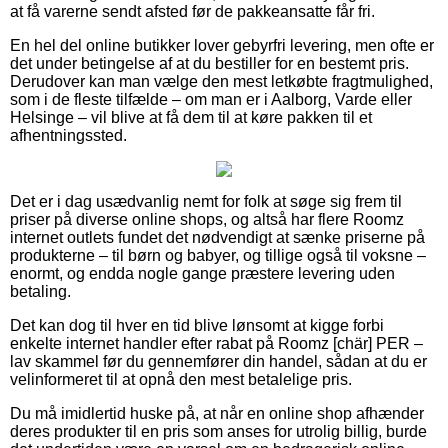
at få varerne sendt afsted før de pakkeansatte får fri.
En hel del online butikker lover gebyrfri levering, men ofte er
det under betingelse af at du bestiller for en bestemt pris.
Derudover kan man vælge den mest letkøbte fragtmulighed,
som i de fleste tilfælde – om man er i Aalborg, Varde eller
Helsinge – vil blive at få dem til at køre pakken til et
afhentningssted.
Det er i dag usædvanlig nemt for folk at søge sig frem til
priser på diverse online shops, og altså har flere Roomz
internet outlets fundet det nødvendigt at sænke priserne på
produkterne – til børn og babyer, og tillige også til voksne –
enormt, og endda nogle gange præstere levering uden
betaling.
Det kan dog til hver en tid blive lønsomt at kigge forbi
enkelte internet handler efter rabat på Roomz [chär] PER –
lav skammel før du gennemfører din handel, sådan at du er
velinformeret til at opnå den mest betalelige pris.
Du må imidlertid huske på, at når en online shop afhænder
deres produkter til en pris som anses for utrolig billig, burde