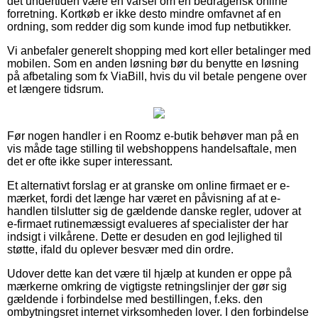
det undertiden være en varsel om en bedragerisk online
forretning. Kortkøb er ikke desto mindre omfavnet af en
ordning, som redder dig som kunde imod fup netbutikker.
Vi anbefaler generelt shopping med kort eller betalinger med
mobilen. Som en anden løsning bør du benytte en løsning
på afbetaling som fx ViaBill, hvis du vil betale pengene over
et længere tidsrum.
Før nogen handler i en Roomz e-butik behøver man på en
vis måde tage stilling til webshoppens handelsaftale, men
det er ofte ikke super interessant.
Et alternativt forslag er at granske om online firmaet er e-
mærket, fordi det længe har været en påvisning af at e-
handlen tilslutter sig de gældende danske regler, udover at
e-firmaet rutinemæssigt evalueres af specialister der har
indsigt i vilkårene. Dette er desuden en god lejlighed til
støtte, ifald du oplever besvær med din ordre.
Udover dette kan det være til hjælp at kunden er oppe på
mærkerne omkring de vigtigste retningslinjer der gør sig
gældende i forbindelse med bestillingen, f.eks. den
ombytningsret internet virksomheden lover. I den forbindelse