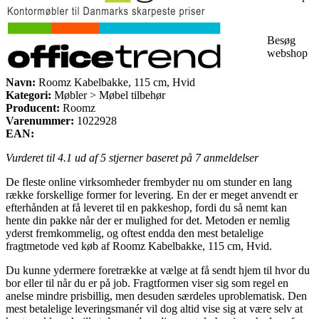
Besøg
webshop
Navn:
Roomz Kabelbakke, 115 cm, Hvid
Kategori:
Møbler > Møbel tilbehør
Producent:
Roomz
Varenummer:
1022928
EAN:
Vurderet til
4.1
ud af 5 stjerner baseret på
7
anmeldelser
De fleste online virksomheder frembyder nu om stunder en lang
række forskellige former for levering. En der er meget anvendt er
efterhånden at få leveret til en pakkeshop, fordi du så nemt kan
hente din pakke når der er mulighed for det. Metoden er nemlig
yderst fremkommelig, og oftest endda den mest betalelige
fragtmetode ved køb af Roomz Kabelbakke, 115 cm, Hvid.
Du kunne ydermere foretrække at vælge at få sendt hjem til hvor du
bor eller til når du er på job. Fragtformen viser sig som regel en
anelse mindre prisbillig, men desuden særdeles uproblematisk. Den
mest betalelige leveringsmanér vil dog altid vise sig at være selv at