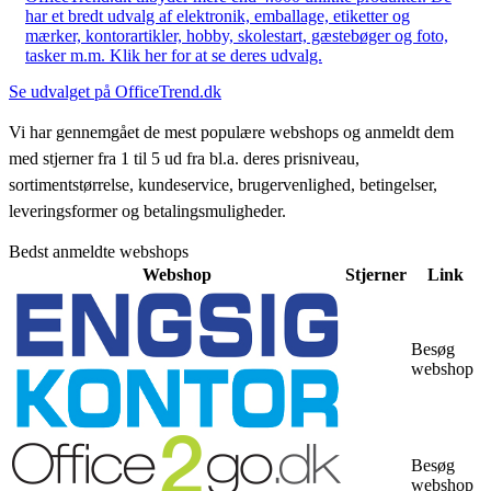
har et bredt udvalg af elektronik, emballage, etiketter og
mærker, kontorartikler, hobby, skolestart, gæstebøger og foto,
tasker m.m. Klik her for at se deres udvalg.
Se udvalget på OfficeTrend.dk
Vi har gennemgået de mest populære webshops og anmeldt dem
med stjerner fra 1 til 5 ud fra bl.a. deres prisniveau,
sortimentstørrelse, kundeservice, brugervenlighed, betingelser,
leveringsformer og betalingsmuligheder.
Bedst anmeldte webshops
Webshop
Stjerner
Link
Besøg
webshop
Besøg
webshop