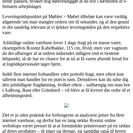
hente pakken, hvilket dog nødvendiggør at du bor i nærheden af e-
firmaets arbejdslager.
Leveringstidspunktet på Møbler > Møbel tilbehør kan være vældig
afgørende om man mangler ordren om få sekunder, og af den grund
er det sandelig relevant at vi tjekker leveringstiden på den respektive
vare.
Adskillige online varehuse lover 1 dags fragt på en masse varer,
eksempelvis Roomz Kabelbakke, 115 cm, Hvid, men vær vagtsom
da det afhænger af at ordren indsendes tidligere end et bestemt
tidspunkt, så de har en chance for at nå at få varen afsendt forud for
at logistikpersonalet tager hjem.
Indtil flere internet forhandlere yder portofri fragt, men oftest kun
såfremt man handler for en præcis sum. Derudover kan du udse dig
den prisbilligste fragtløsning, hvilket oftest – uafhængig om man bor
i Aalborg, Ikast eller Grindsted – vil blive at få leveret din ordre til et
afhentningssted.
Det er jo ultra praktisk for forbrugerne at analysere priser fra flere
internet varehuse, og derfor har en lang række Roomz online
webshops været presset til at at formindske prisniveauet på en række
af deres produkter – til piger og drenge, og samtidig også til herrer