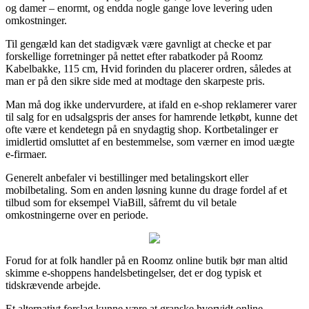
og damer – enormt, og endda nogle gange love levering uden
omkostninger.
Til gengæld kan det stadigvæk være gavnligt at checke et par
forskellige forretninger på nettet efter rabatkoder på Roomz
Kabelbakke, 115 cm, Hvid forinden du placerer ordren, således at
man er på den sikre side med at modtage den skarpeste pris.
Man må dog ikke undervurdere, at ifald en e-shop reklamerer varer
til salg for en udsalgspris der anses for hamrende letkøbt, kunne det
ofte være et kendetegn på en snydagtig shop. Kortbetalinger er
imidlertid omsluttet af en bestemmelse, som værner en imod uægte
e-firmaer.
Generelt anbefaler vi bestillinger med betalingskort eller
mobilbetaling. Som en anden løsning kunne du drage fordel af et
tilbud som for eksempel ViaBill, såfremt du vil betale
omkostningerne over en periode.
Forud for at folk handler på en Roomz online butik bør man altid
skimme e-shoppens handelsbetingelser, det er dog typisk et
tidskrævende arbejde.
Et alternativt forslag kunne være at granske hvorvidt online