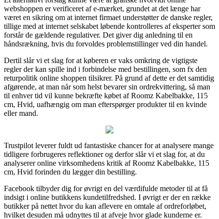
webshoppen er verificeret af e-mærket, grundet at det længe har
været en sikring om at internet firmaet understøtter de danske regler,
tillige med at internet selskabet løbende kontrolleres af eksperter som
forstår de gældende regulativer. Det giver dig anledning til en
håndsrækning, hvis du forvoldes problemstillinger ved din handel.
Dertil slår vi et slag for at køberen er vaks omkring de vigtigste
regler der kan spille ind i forbindelse med bestillingen, som fx den
returpolitik online shoppen tilsikrer. På grund af dette er det samtidig
afgørende, at man når som helst bevarer sin ordrekvittering, så man
til enhver tid vil kunne bekræfte købet af Roomz Kabelbakke, 115
cm, Hvid, uafhængig om man efterspørger produkter til en kvinde
eller mand.
Trustpilot leverer fuldt ud fantastiske chancer for at analysere mange
tidligere forbrugeres reflektioner og derfor slår vi et slag for, at du
analyserer online virksomhedens kritik af Roomz Kabelbakke, 115
cm, Hvid forinden du lægger din bestilling.
Facebook tilbyder dig for øvrigt en del værdifulde metoder til at få
indsigt i online butikkens kundetilfredshed. I øvrigt er der en række
butikker på nettet hvor du kan aflevere en omtale af ordreforløbet,
hvilket desuden må udnyttes til at afveje hvor glade kunderne er.