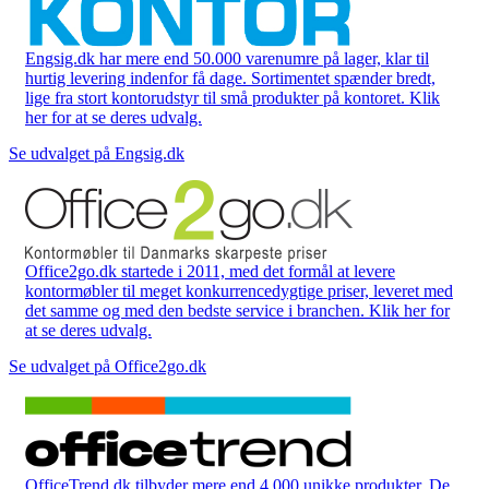
Engsig.dk har mere end 50.000 varenumre på lager, klar til
hurtig levering indenfor få dage. Sortimentet spænder bredt,
lige fra stort kontorudstyr til små produkter på kontoret. Klik
her for at se deres udvalg.
Se udvalget på Engsig.dk
Office2go.dk startede i 2011, med det formål at levere
kontormøbler til meget konkurrencedygtige priser, leveret med
det samme og med den bedste service i branchen. Klik her for
at se deres udvalg.
Se udvalget på Office2go.dk
OfficeTrend.dk tilbyder mere end 4.000 unikke produkter. De