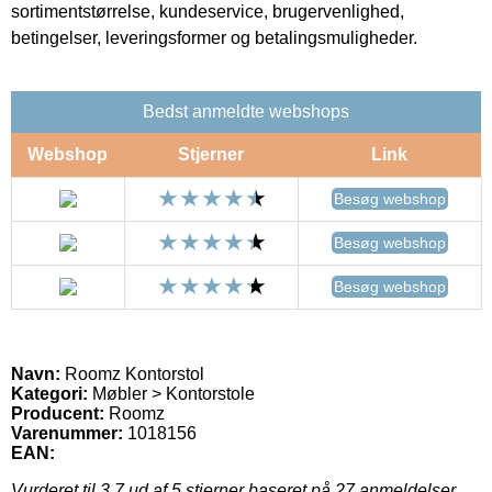
sortimentstørrelse, kundeservice, brugervenlighed,
betingelser, leveringsformer og betalingsmuligheder.
Bedst anmeldte webshops
Webshop
Stjerner
Link
Besøg webshop
Besøg webshop
Besøg webshop
Navn:
Roomz Kontorstol
Kategori:
Møbler > Kontorstole
Producent:
Roomz
Varenummer:
1018156
EAN:
Vurderet til
3.7
ud af 5 stjerner baseret på
27
anmeldelser