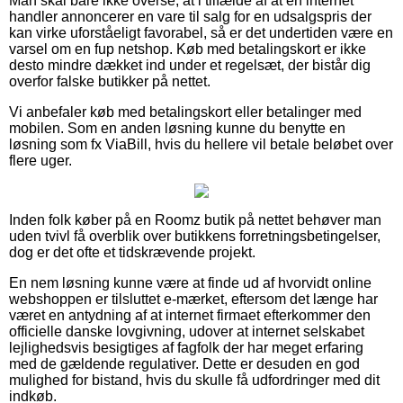
Man skal bare ikke overse, at i tilfælde af at en internet
handler annoncerer en vare til salg for en udsalgspris der
kan virke uforståeligt favorabel, så er det undertiden være en
varsel om en fup netshop. Køb med betalingskort er ikke
desto mindre dækket ind under et regelsæt, der bistår dig
overfor falske butikker på nettet.
Vi anbefaler køb med betalingskort eller betalinger med
mobilen. Som en anden løsning kunne du benytte en
løsning som fx ViaBill, hvis du hellere vil betale beløbet over
flere uger.
Inden folk køber på en Roomz butik på nettet behøver man
uden tvivl få overblik over butikkens forretningsbetingelser,
dog er det ofte et tidskrævende projekt.
En nem løsning kunne være at finde ud af hvorvidt online
webshoppen er tilsluttet e-mærket, eftersom det længe har
været en antydning af at internet firmaet efterkommer den
officielle danske lovgivning, udover at internet selskabet
lejlighedsvis besigtiges af fagfolk der har meget erfaring
med de gældende regulativer. Dette er desuden en god
mulighed for bistand, hvis du skulle få udfordringer med dit
indkøb.