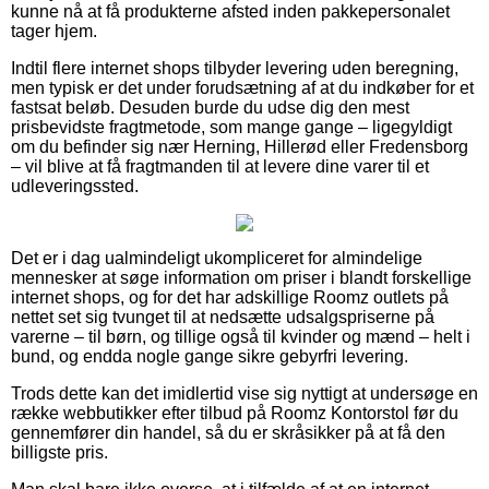
kunne nå at få produkterne afsted inden pakkepersonalet
tager hjem.
Indtil flere internet shops tilbyder levering uden beregning,
men typisk er det under forudsætning af at du indkøber for et
fastsat beløb. Desuden burde du udse dig den mest
prisbevidste fragtmetode, som mange gange – ligegyldigt
om du befinder sig nær Herning, Hillerød eller Fredensborg
– vil blive at få fragtmanden til at levere dine varer til et
udleveringssted.
Det er i dag ualmindeligt ukompliceret for almindelige
mennesker at søge information om priser i blandt forskellige
internet shops, og for det har adskillige Roomz outlets på
nettet set sig tvunget til at nedsætte udsalgspriserne på
varerne – til børn, og tillige også til kvinder og mænd – helt i
bund, og endda nogle gange sikre gebyrfri levering.
Trods dette kan det imidlertid vise sig nyttigt at undersøge en
række webbutikker efter tilbud på Roomz Kontorstol før du
gennemfører din handel, så du er skråsikker på at få den
billigste pris.