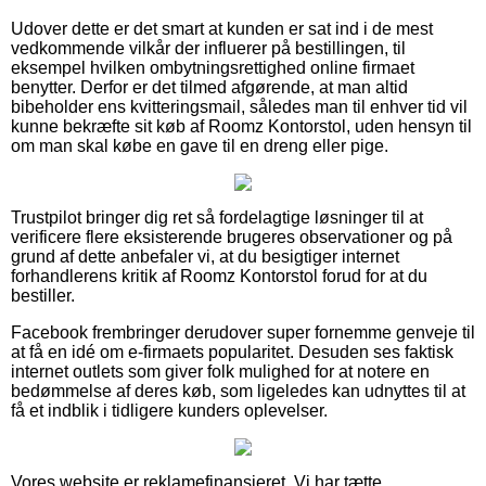
Udover dette er det smart at kunden er sat ind i de mest
vedkommende vilkår der influerer på bestillingen, til
eksempel hvilken ombytningsrettighed online firmaet
benytter. Derfor er det tilmed afgørende, at man altid
bibeholder ens kvitteringsmail, således man til enhver tid vil
kunne bekræfte sit køb af Roomz Kontorstol, uden hensyn til
om man skal købe en gave til en dreng eller pige.
Trustpilot bringer dig ret så fordelagtige løsninger til at
verificere flere eksisterende brugeres observationer og på
grund af dette anbefaler vi, at du besigtiger internet
forhandlerens kritik af Roomz Kontorstol forud for at du
bestiller.
Facebook frembringer derudover super fornemme genveje til
at få en idé om e-firmaets popularitet. Desuden ses faktisk
internet outlets som giver folk mulighed for at notere en
bedømmelse af deres køb, som ligeledes kan udnyttes til at
få et indblik i tidligere kunders oplevelser.
Vores website er reklamefinansieret. Vi har tætte