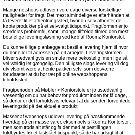
Mange netshops udlover i vore dage diverse forskellige
muligheder for fragt. Det mest almindelige er efterhånden at
få leveret til et afhentningssted, hvor du selv afhenter de
købte produkter på et selvvalgt tidspunkt. Fragtformen er jo
særdeles problemfri, samt i mange tilfælde tilmed den mest
betalelige leveringsløsning ved køb af Roomz Kontorstol.
Du kunne tillige planlægge at bestille levering hjem til hvor
du bor eller til adressen på dit arbejde. Leveringsformen
bliver sædvanligvis en smule mere bekostelig, men lige så
vel vældig let gængelig. Den billigste slags levering vil dog
utvivlsomt være at hente pakken selv, som desværre
forudsætter at du bor tæt på online webshoppens
tilholdssted.
Fragtperioden på Møbler > Kontorstole er jo usædvanlig
væsentlig om du har behov for produktet inden for få dage,
så derfor er det forholdsvis relevant at du ser den forventede
leveringstid på det aktuelle produkt.
Masser af webshops udlover levering på næstkommende
hverdag på en masse varer, eksempelvis Roomz Kontorstol,
men som trods alt står og falder med at bestillingen
fuldbyrdes før et fastslået tidspunkt, så de har udsigt til at