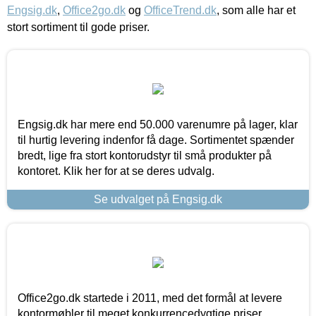
Engsig.dk
,
Office2go.dk
og
OfficeTrend.dk
, som alle har et
stort sortiment til gode priser.
Engsig.dk har mere end 50.000 varenumre på lager, klar
til hurtig levering indenfor få dage. Sortimentet spænder
bredt, lige fra stort kontorudstyr til små produkter på
kontoret. Klik her for at se deres udvalg.
Se udvalget på Engsig.dk
Office2go.dk startede i 2011, med det formål at levere
kontormøbler til meget konkurrencedygtige priser,