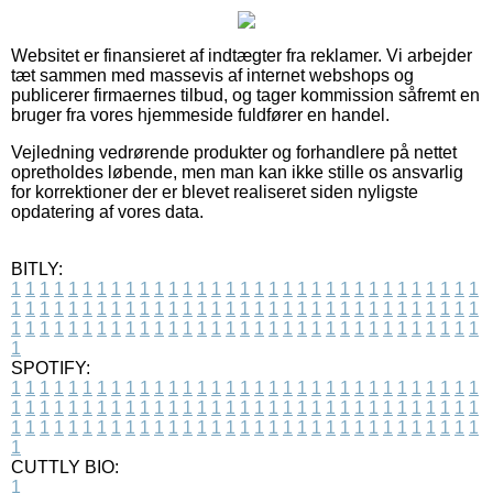
Websitet er finansieret af indtægter fra reklamer. Vi arbejder
tæt sammen med massevis af internet webshops og
publicerer firmaernes tilbud, og tager kommission såfremt en
bruger fra vores hjemmeside fuldfører en handel.
Vejledning vedrørende produkter og forhandlere på nettet
opretholdes løbende, men man kan ikke stille os ansvarlig
for korrektioner der er blevet realiseret siden nyligste
opdatering af vores data.
BITLY:
1
1
1
1
1
1
1
1
1
1
1
1
1
1
1
1
1
1
1
1
1
1
1
1
1
1
1
1
1
1
1
1
1
1
1
1
1
1
1
1
1
1
1
1
1
1
1
1
1
1
1
1
1
1
1
1
1
1
1
1
1
1
1
1
1
1
1
1
1
1
1
1
1
1
1
1
1
1
1
1
1
1
1
1
1
1
1
1
1
1
1
1
1
1
1
1
1
1
1
1
SPOTIFY:
1
1
1
1
1
1
1
1
1
1
1
1
1
1
1
1
1
1
1
1
1
1
1
1
1
1
1
1
1
1
1
1
1
1
1
1
1
1
1
1
1
1
1
1
1
1
1
1
1
1
1
1
1
1
1
1
1
1
1
1
1
1
1
1
1
1
1
1
1
1
1
1
1
1
1
1
1
1
1
1
1
1
1
1
1
1
1
1
1
1
1
1
1
1
1
1
1
1
1
1
CUTTLY BIO:
1