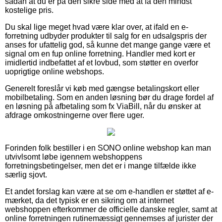
sådan at du er på den sikre side med at få den mindst
kostelige pris.
Du skal lige meget hvad være klar over, at ifald en e-
forretning udbyder produkter til salg for en udsalgspris der
anses for ufattelig god, så kunne det mange gange være et
signal om en fup online forretning. Handler med kort er
imidlertid indbefattet af et lovbud, som støtter en overfor
uoprigtige online webshops.
Generelt foreslår vi køb med gængse betalingskort eller
mobilbetaling. Som en anden løsning bør du drage fordel af
en løsning på afbetaling som fx ViaBill, når du ønsker at
afdrage omkostningerne over flere uger.
Forinden folk bestiller i en SONO online webshop kan man
utvivlsomt løbe igennem webshoppens
forretningsbetingelser, men det er i mange tilfælde ikke
særlig sjovt.
Et andet forslag kan være at se om e-handlen er støttet af e-
mærket, da det typisk er en sikring om at internet
webshoppen efterkommer de officielle danske regler, samt at
online forretningen rutinemæssigt gennemses af jurister der