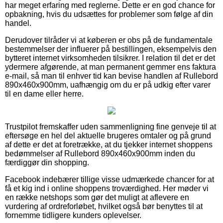
har meget erfaring med reglerne. Dette er en god chance for
opbakning, hvis du udsættes for problemer som følge af din
handel.
Derudover tilråder vi at køberen er obs på de fundamentale
bestemmelser der influerer på bestillingen, eksempelvis den
bytteret internet virksomheden tilsikrer. I relation til det er det
ydermere afgørende, at man permanent gemmer ens faktura
e-mail, så man til enhver tid kan bevise handlen af Rullebord
890x460x900mm, uafhængig om du er på udkig efter varer
til en dame eller herre.
Trustpilot fremskaffer uden sammenligning fine genveje til at
eftersøge en hel del aktuelle brugeres omtaler og på grund
af dette er det at foretrække, at du tjekker internet shoppens
bedømmelser af Rullebord 890x460x900mm inden du
færdiggør din shopping.
Facebook indebærer tillige visse udmærkede chancer for at
få et kig ind i online shoppens troværdighed. Her møder vi
en række netshops som gør det muligt at aflevere en
vurdering af ordreforløbet, hvilket også bør benyttes til at
fornemme tidligere kunders oplevelser.