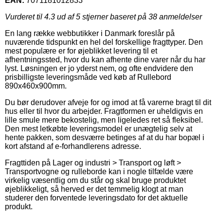
EAN:
7071181012833
Vurderet til
4.3
ud af 5 stjerner baseret på
38
anmeldelser
En lang række webbutikker i Danmark foreslår på
nuværende tidspunkt en hel del forskellige fragttyper. Den
mest populære er for øjeblikket levering til et
afhentningssted, hvor du kan afhente dine varer når du har
lyst. Løsningen er jo yderst nem, og ofte endvidere den
prisbilligste leveringsmåde ved køb af Rullebord
890x460x900mm.
Du bør derudover afveje for og imod at få varerne bragt til dit
hus eller til hvor du arbejder. Fragtformen er uheldigvis en
lille smule mere bekostelig, men ligeledes ret så fleksibel.
Den mest letkøbte leveringsmodel er unægtelig selv at
hente pakken, som desværre betinges af at du har bopæl i
kort afstand af e-forhandlerens adresse.
Fragttiden på Lager og industri > Transport og løft >
Transportvogne og rulleborde kan i nogle tilfælde være
virkelig væsentlig om du står og skal bruge produktet
øjeblikkeligt, så herved er det temmelig klogt at man
studerer den forventede leveringsdato for det aktuelle
produkt.