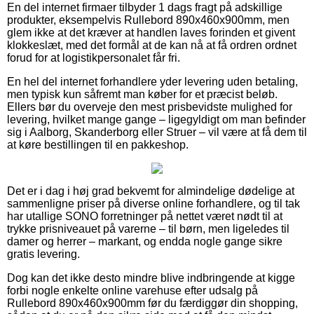
En del internet firmaer tilbyder 1 dags fragt på adskillige
produkter, eksempelvis Rullebord 890x460x900mm, men
glem ikke at det kræver at handlen laves forinden et givent
klokkeslæt, med det formål at de kan nå at få ordren ordnet
forud for at logistikpersonalet får fri.
En hel del internet forhandlere yder levering uden betaling,
men typisk kun såfremt man køber for et præcist beløb.
Ellers bør du overveje den mest prisbevidste mulighed for
levering, hvilket mange gange – ligegyldigt om man befinder
sig i Aalborg, Skanderborg eller Struer – vil være at få dem til
at køre bestillingen til en pakkeshop.
Det er i dag i høj grad bekvemt for almindelige dødelige at
sammenligne priser på diverse online forhandlere, og til tak
har utallige SONO forretninger på nettet været nødt til at
trykke prisniveauet på varerne – til børn, men ligeledes til
damer og herrer – markant, og endda nogle gange sikre
gratis levering.
Dog kan det ikke desto mindre blive indbringende at kigge
forbi nogle enkelte online varehuse efter udsalg på
Rullebord 890x460x900mm før du færdiggør din shopping,