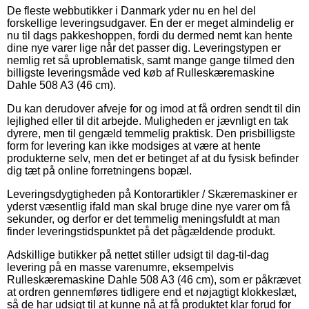
De fleste webbutikker i Danmark yder nu en hel del
forskellige leveringsudgaver. En der er meget almindelig er
nu til dags pakkeshoppen, fordi du dermed nemt kan hente
dine nye varer lige når det passer dig. Leveringstypen er
nemlig ret så uproblematisk, samt mange gange tilmed den
billigste leveringsmåde ved køb af Rulleskæremaskine
Dahle 508 A3 (46 cm).
Du kan derudover afveje for og imod at få ordren sendt til din
lejlighed eller til dit arbejde. Muligheden er jævnligt en tak
dyrere, men til gengæld temmelig praktisk. Den prisbilligste
form for levering kan ikke modsiges at være at hente
produkterne selv, men det er betinget af at du fysisk befinder
dig tæt på online forretningens bopæl.
Leveringsdygtigheden på Kontorartikler / Skæremaskiner er
yderst væsentlig ifald man skal bruge dine nye varer om få
sekunder, og derfor er det temmelig meningsfuldt at man
finder leveringstidspunktet på det pågældende produkt.
Adskillige butikker på nettet stiller udsigt til dag-til-dag
levering på en masse varenumre, eksempelvis
Rulleskæremaskine Dahle 508 A3 (46 cm), som er påkrævet
at ordren gennemføres tidligere end et nøjagtigt klokkeslæt,
så de har udsigt til at kunne nå at få produktet klar forud for