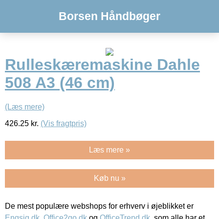
Borsen Håndbøger
Rulleskæremaskine Dahle
508 A3 (46 cm)
(Læs mere)
426.25
kr.
(Vis fragtpris)
Læs mere »
Køb nu »
De mest populære webshops for erhverv i øjeblikket er
Engsig.dk
,
Office2go.dk
og
OfficeTrend.dk
, som alle har et