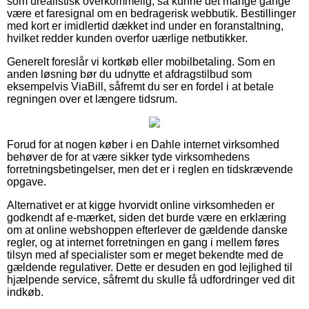
som urealistisk overkommelig, så kunne det mange gange
være et faresignal om en bedragerisk webbutik. Bestillinger
med kort er imidlertid dækket ind under en foranstaltning,
hvilket redder kunden overfor uærlige netbutikker.
Generelt foreslår vi kortkøb eller mobilbetaling. Som en
anden løsning bør du udnytte et afdragstilbud som
eksempelvis ViaBill, såfremt du ser en fordel i at betale
regningen over et længere tidsrum.
Forud for at nogen køber i en Dahle internet virksomhed
behøver de for at være sikker tyde virksomhedens
forretningsbetingelser, men det er i reglen en tidskrævende
opgave.
Alternativet er at kigge hvorvidt online virksomheden er
godkendt af e-mærket, siden det burde være en erklæring
om at online webshoppen efterlever de gældende danske
regler, og at internet forretningen en gang i mellem føres
tilsyn med af specialister som er meget bekendte med de
gældende regulativer. Dette er desuden en god lejlighed til
hjælpende service, såfremt du skulle få udfordringer ved dit
indkøb.