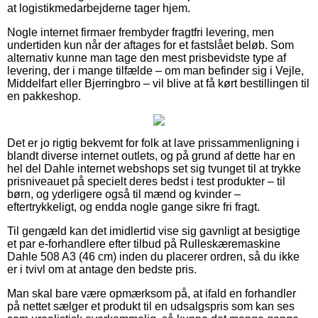
at logistikmedarbejderne tager hjem.
Nogle internet firmaer frembyder fragtfri levering, men
undertiden kun når der aftages for et fastslået beløb. Som
alternativ kunne man tage den mest prisbevidste type af
levering, der i mange tilfælde – om man befinder sig i Vejle,
Middelfart eller Bjerringbro – vil blive at få kørt bestillingen til
en pakkeshop.
Det er jo rigtig bekvemt for folk at lave prissammenligning i
blandt diverse internet outlets, og på grund af dette har en
hel del Dahle internet webshops set sig tvunget til at trykke
prisniveauet på specielt deres bedst i test produkter – til
børn, og yderligere også til mænd og kvinder –
eftertrykkeligt, og endda nogle gange sikre fri fragt.
Til gengæld kan det imidlertid vise sig gavnligt at besigtige
et par e-forhandlere efter tilbud på Rulleskæremaskine
Dahle 508 A3 (46 cm) inden du placerer ordren, så du ikke
er i tvivl om at antage den bedste pris.
Man skal bare være opmærksom på, at ifald en forhandler
på nettet sælger et produkt til en udsalgspris som kan ses