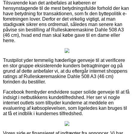
Tilsvarende kan det anbefales at køberen er
hensynstagende til de mest betydningsfulde forhold der kan
have betydning for transaktionen, som fx den byttepolitik e-
forretningen lover. Derfor er det virkelig vigtigt, at man
stadigvæk sikrer ens ordremail, således man senere kan
påvise sin bestilling af Rulleskæremaskine Dahle 508 A3
(46 cm), hvad end man skal købe gave til en dame eller
herre.
Trustpilot yder temmelig hæderlige genveje til at verificere
en stor gruppe eksisterende kunders betragtninger og på
grund af dette anbefaler vi, at du eftergår internet shoppens
ratings af Rulleskæremaskine Dahle 508 A3 (46 cm)
forinden du bestiller.
Facebook frembyder endvidere super solide genveje til at få
indsigt i netbutikkens kundetilfredshed. Her ser vi nogle
internet outlets som tilbyder kunderne at meddele en
evaluering af købsoplevelsen, som ligeledes kan bruges til
at få et indblik i kundernes tilfredshed.
Vores side er finansieret af indtægter fra annoncer. Vi har