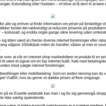
ngør, Kalundborg eller Hadsten – vil blive at få dem til at køre o
t for alle og enhver at finde information om priser på forskellige sh
utikker fundet det nødvendigt at reducere priserne på produkterne
 – kolossalt, og endda nogle gange sikre levering uden omkost
e sig tiden værd at checke diverse internet forretninger efter rab
lang udgave 100stk/pak inden du handler, sådan at man er usvige
.
ar over, at når en internet shop markedsfører et produkt til en pr
tit være et signal om en fup internet butik. Køb med betalingsko
nden imod uægte internet forretninger.
rtbestillinger eller mobilbetaling. Som en anden løsning kan du
pel ViaBill, hvis du gerne vil dække prisen af flere omgange.
er på en Esselte webbutik kan man i og for sig gennemgå shoppe
lde ikke særlig spændende.
unne være at tjekke hvorvidt webshoppen er e-mærket medlem, f