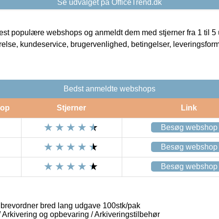
Se udvalget på OfficeTrend.dk
t populære webshops og anmeldt dem med stjerner fra 1 til 5 ud
rrelse, kundeservice, brugervenlighed, betingelser, leveringsfor
Bedst anmeldte webshops
op
Stjerner
Link
Besøg webshop
Besøg webshop
Besøg webshop
 brevordner bred lang udgave 100stk/pak
/ Arkivering og opbevaring / Arkiveringstilbehør