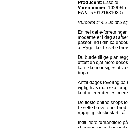
Producent:
Esselte
Varenummer:
1429945
EAN:
5701216810807
Vurderet til
4.2
ud af 5 st
En hel del e-forretninger
moderne er i dag at afse
passer ind i din kalender
af Rygetiket Esselte bre
Du burde tillige planlægg
oftest en sjat mere beko
kan ikke modsiges at vær
bopæl.
Antal dages levering på K
vigtig hvis man skal bru
kontrollerer den estimer
De fleste online shops l
Esselte brevordner bred 
nøjagtigt klokkeslæt, så
Indtil flere forhandlere p
shoppes for en bestemt p