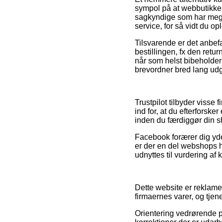
sympol på at webbutikken 
sagkyndige som har megen
service, for så vidt du o
Tilsvarende er det anbef
bestillingen, fx den retu
når som helst bibeholder 
brevordner bred lang udg
Trustpilot tilbyder visse
ind for, at du efterforsk
inden du færdiggør din 
Facebook forærer dig yder
er der en del webshops h
udnyttes til vurdering af
Dette website er reklame
firmaernes varer, og tje
Orientering vedrørende p