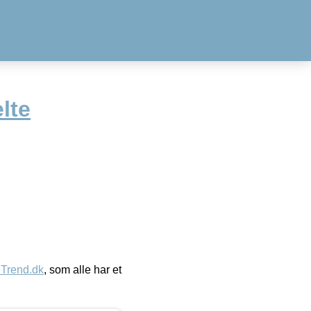
lte
eTrend.dk
, som alle har et