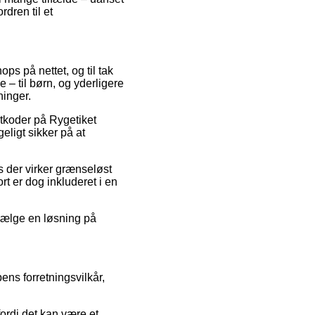
rdren til et
ops på nettet, og til tak
 – til børn, og yderligere
ninger.
atkoder på Rygetiket
ligt sikker på at
is der virker grænseløst
rt er dog inkluderet i en
 vælge en løsning på
ns forretningsvilkår,
ordi det kan være et