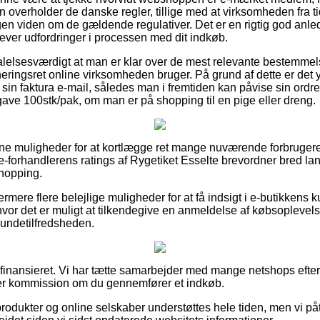
overholder de danske regler, tillige med at virksomheden fra tid
 viden om de gældende regulativer. Det er en rigtig god anled
plever udfordringer i processen med dit indkøb.
alelsesværdigt at man er klar over de mest relevante bestemmel
rneringsret online virksomheden bruger. På grund af dette er det 
sin faktura e-mail, således man i fremtiden kan påvise sin ordre
ave 100stk/pak, om man er på shopping til en pige eller dreng.
 fine muligheder for at kortlægge ret mange nuværende forbrugeres
er e-forhandlerens ratings af Rygetiket Esselte brevordner bred 
shopping.
mere flere belejlige muligheder for at få indsigt i e-butikkens 
vor det er muligt at tilkendegive en anmeldelse af købsoplevels
 kundetilfredsheden.
finansieret. Vi har tætte samarbejder med mange netshops efter
ner kommission om du gennemfører et indkøb.
rodukter og online selskaber understøttes hele tiden, men vi påt