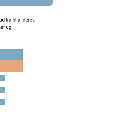
 fra bl.a. deres
mer og