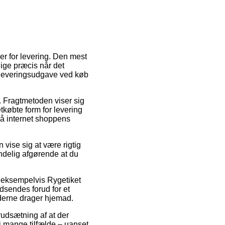
er for levering. Den mest
lige præcis når det
te leveringsudgave ved køb
s. Fragtmetoden viser sig
tkøbte form for levering
på internet shoppens
 vise sig at være rigtig
ndelig afgørende at du
, eksempelvis Rygetiket
dsendes forud for et
jderne drager hjemad.
orudsætning af at der
i mange tilfælde – uanset