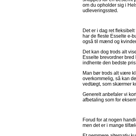
om du opholder sig i Helsi
udleveringssted.
Det er i dag ret fleksibel
har de fleste Esselte e-b
også til mænd og kvinder
Det kan dog trods alt vis
Esselte brevordner bred 
indhente den bedste pris
Man bør trods alt være kl
overkommelig, så kan det 
vedtægt, som skærmer ku
Generelt anbefaler vi ko
afbetaling som for eksem
Forud for at nogen handl
men det er i mange tilfæ
Et nemmere alternativ k