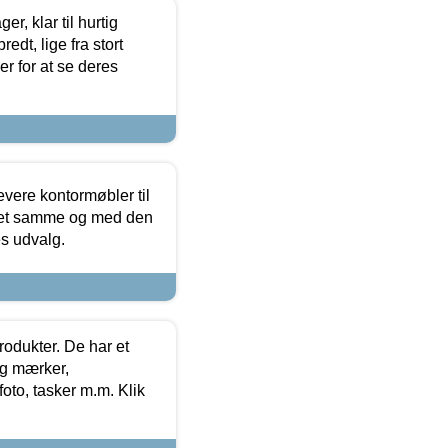
, klar til hurtig
edt, lige fra stort
er for at se deres
evere kontormøbler til
 det samme og med den
es udvalg.
rodukter. De har et
og mærker,
foto, tasker m.m. Klik