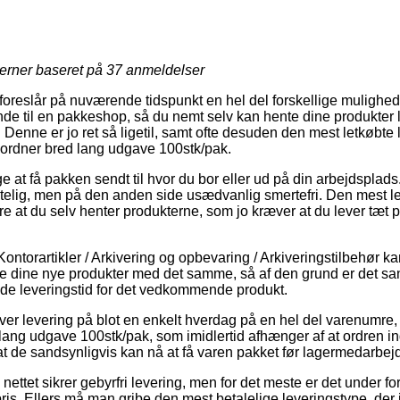
jerner baseret på
37
anmeldelser
 foreslår på nuværende tidspunkt en hel del forskellige mulighed
nde til en pakkeshop, så du nemt selv kan hente dine produkter 
. Denne er jo ret så ligetil, samt ofte desuden den mest letkøb
vordner bred lang udgave 100stk/pak.
e at få pakken sendt til hvor du bor eller ud på din arbejdsplad
stelig, men på den anden side usædvanlig smertefri. Den mest le
e at du selv henter produkterne, som jo kræver at du lever tæt 
ontorartikler / Arkivering og opbevaring / Arkiveringstilbehør kan
ge dine nye produkter med det samme, så af den grund er det sa
ede leveringstid for det vedkommende produkt.
over levering på blot en enkelt hverdag på en hel del varenumre
lang udgave 100stk/pak, som imidlertid afhænger af at ordren in
 at de sandsynligvis kan nå at få varen pakket før lagermedarbe
å nettet sikrer gebyrfri levering, men for det meste er det under f
ris. Ellers må man gribe den mest betalelige leveringstype, der 