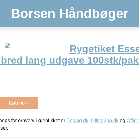
Borsen Håndbøger
Rygetiket Esse
 bred lang udgave 100stk/pak
Køb nu »
ps for erhverv i øjeblikket er
Engsig.dk
,
Office2go.dk
og
Offic
iser.