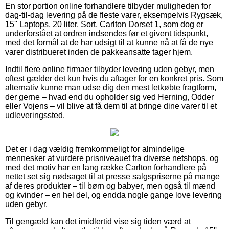
En stor portion online forhandlere tilbyder muligheden for
dag-til-dag levering på de fleste varer, eksempelvis Rygsæk,
15'' Laptops, 20 liter, Sort, Carlton Dorset 1, som dog er
underforstået at ordren indsendes før et givent tidspunkt,
med det formål at de har udsigt til at kunne nå at få de nye
varer distribueret inden de pakkeansatte tager hjem.
Indtil flere online firmaer tilbyder levering uden gebyr, men
oftest gælder det kun hvis du aftager for en konkret pris. Som
alternativ kunne man udse dig den mest letkøbte fragtform,
der gerne – hvad end du opholder sig ved Herning, Odder
eller Vojens – vil blive at få dem til at bringe dine varer til et
udleveringssted.
Det er i dag vældig fremkommeligt for almindelige
mennesker at vurdere prisniveauet fra diverse netshops, og
med det motiv har en lang række Carlton forhandlere på
nettet set sig nødsaget til at presse salgspriserne på mange
af deres produkter – til børn og babyer, men også til mænd
og kvinder – en hel del, og endda nogle gange love levering
uden gebyr.
Til gengæld kan det imidlertid vise sig tiden værd at