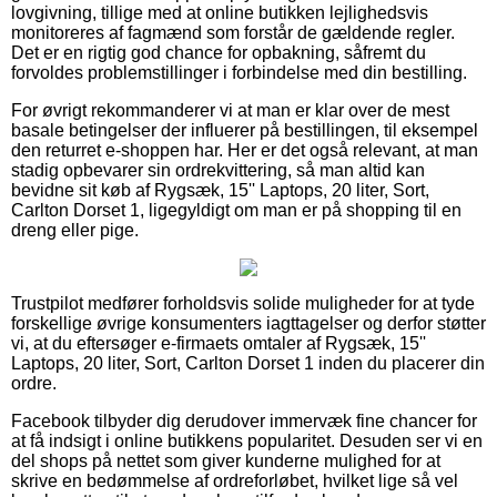
lovgivning, tillige med at online butikken lejlighedsvis
monitoreres af fagmænd som forstår de gældende regler.
Det er en rigtig god chance for opbakning, såfremt du
forvoldes problemstillinger i forbindelse med din bestilling.
For øvrigt rekommanderer vi at man er klar over de mest
basale betingelser der influerer på bestillingen, til eksempel
den returret e-shoppen har. Her er det også relevant, at man
stadig opbevarer sin ordrekvittering, så man altid kan
bevidne sit køb af Rygsæk, 15'' Laptops, 20 liter, Sort,
Carlton Dorset 1, ligegyldigt om man er på shopping til en
dreng eller pige.
Trustpilot medfører forholdsvis solide muligheder for at tyde
forskellige øvrige konsumenters iagttagelser og derfor støtter
vi, at du eftersøger e-firmaets omtaler af Rygsæk, 15''
Laptops, 20 liter, Sort, Carlton Dorset 1 inden du placerer din
ordre.
Facebook tilbyder dig derudover immervæk fine chancer for
at få indsigt i online butikkens popularitet. Desuden ser vi en
del shops på nettet som giver kunderne mulighed for at
skrive en bedømmelse af ordreforløbet, hvilket lige så vel