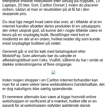
efterprøve enkelte netbutikker efter udsalg på Rygsæk, 15''
Laptops, 20 liter, Sort, Carlton Dorset 1 inden du placerer
ordren, sådan at man er skudsikker på at få fat i den
skarpeste pris.
Du skal lige meget hvad være klar over, at i tilfælde af at en
internet handler afsætter deres produkter til en udsalgspris
der virker utopisk god, så kunne det i nogle tilfælde være et
bevis på en snydagtig butik. Bestillinger med kort er
imidlertid en del af en orden, hvilket redder dig som kunde
imod snydagtige butikker på nettet.
Generelt går vi ind for køb med betalingskort eller
MobilePay. Som alternativ bør du udnytte et
afbetalingstilbud som f.eks. ViaBill, såfremt du har i sinde at
dække omkostningerne af flere omgange.
Inden nogen shopper i en Carlton internet forhandler kan
man for at være sikker læse webbutikkens handelsaftale, det
er dog naturligvis ikke særlig spændende.
Et nemmere alternativ kan være at kigge hvorvidt online
webshoppen er verificeret af e-mærket, hvilket ofte er en
garanti for at webshoppen opfylder gældende dansk