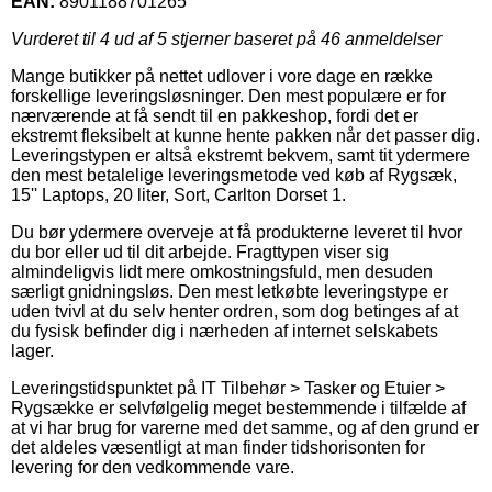
EAN:
8901188701265
Vurderet til
4
ud af 5 stjerner baseret på
46
anmeldelser
Mange butikker på nettet udlover i vore dage en række
forskellige leveringsløsninger. Den mest populære er for
nærværende at få sendt til en pakkeshop, fordi det er
ekstremt fleksibelt at kunne hente pakken når det passer dig.
Leveringstypen er altså ekstremt bekvem, samt tit ydermere
den mest betalelige leveringsmetode ved køb af Rygsæk,
15'' Laptops, 20 liter, Sort, Carlton Dorset 1.
Du bør ydermere overveje at få produkterne leveret til hvor
du bor eller ud til dit arbejde. Fragttypen viser sig
almindeligvis lidt mere omkostningsfuld, men desuden
særligt gnidningsløs. Den mest letkøbte leveringstype er
uden tvivl at du selv henter ordren, som dog betinges af at
du fysisk befinder dig i nærheden af internet selskabets
lager.
Leveringstidspunktet på IT Tilbehør > Tasker og Etuier >
Rygsække er selvfølgelig meget bestemmende i tilfælde af
at vi har brug for varerne med det samme, og af den grund er
det aldeles væsentligt at man finder tidshorisonten for
levering for den vedkommende vare.