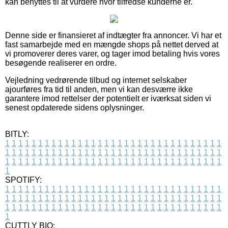
kan benyttes til at vurdere hvor tilfredse kunderne er.
Denne side er finansieret af indtægter fra annoncer. Vi har et
fast samarbejde med en mængde shops på nettet derved at
vi promoverer deres varer, og tager imod betaling hvis vores
besøgende realiserer en ordre.
Vejledning vedrørende tilbud og internet selskaber
ajourføres fra tid til anden, men vi kan desværre ikke
garantere imod rettelser der potentielt er iværksat siden vi
senest opdaterede sidens oplysninger.
BITLY:
1
1
1
1
1
1
1
1
1
1
1
1
1
1
1
1
1
1
1
1
1
1
1
1
1
1
1
1
1
1
1
1
1
1
1
1
1
1
1
1
1
1
1
1
1
1
1
1
1
1
1
1
1
1
1
1
1
1
1
1
1
1
1
1
1
1
1
1
1
1
1
1
1
1
1
1
1
1
1
1
1
1
1
1
1
1
1
1
1
1
1
1
1
1
1
1
1
1
1
1
SPOTIFY:
1
1
1
1
1
1
1
1
1
1
1
1
1
1
1
1
1
1
1
1
1
1
1
1
1
1
1
1
1
1
1
1
1
1
1
1
1
1
1
1
1
1
1
1
1
1
1
1
1
1
1
1
1
1
1
1
1
1
1
1
1
1
1
1
1
1
1
1
1
1
1
1
1
1
1
1
1
1
1
1
1
1
1
1
1
1
1
1
1
1
1
1
1
1
1
1
1
1
1
1
CUTTLY BIO: