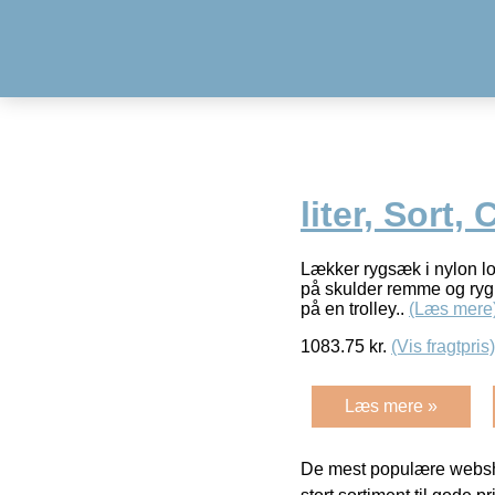
liter, Sort,
Lækker rygsæk i nylon lo
på skulder remme og ryg 
på en trolley..
(Læs mere
1083.75
kr.
(Vis fragtpris)
Læs mere »
De mest populære websho