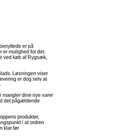
 benyttede er på
r er mulighed for det.
pe ved køb af Rygsæk,
splads. Løsningen viser
levering er dog selv at
.
vi mangler dine nye varer
 ved det pågældende
hoppens produkter,
angspunkt i at ordren
n klar før