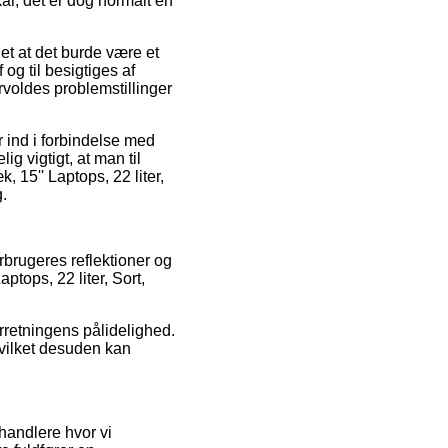
år, det er dog normalt en
et at det burde være et
 og til besigtiges af
orvoldes problemstillinger
r ind i forbindelse med
ig vigtigt, at man til
, 15'' Laptops, 22 liter,
.
orbrugeres reflektioner og
ptops, 22 liter, Sort,
rretningens pålidelighed.
 hvilket desuden kan
handlere hvor vi