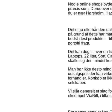
Nogle online shops byder
præcis sum. Derudover ska
du er nær Hørsholm, Hader
Det er jo efterhånden ualm
på grund af dette har man
bedst i test produkter –
portofri fragt.
Det kan dog til hver en t
Laptops, 22 liter, Sort, 
skaffe sig den mindst kos
Man bør ikke desto mindr
udsalgspris der kan virke
forhandler. Kortkøb er ik
selskaber.
Vi slår generelt et slag 
eksempel ViaBill, i tilfæl