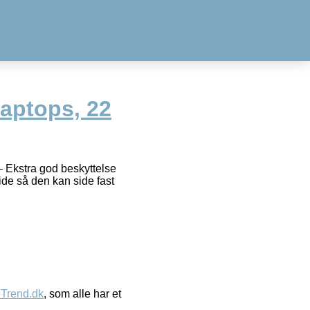
Laptops, 22
– Ekstra god beskyttelse
ide så den kan side fast
eTrend.dk
, som alle har et