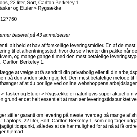
ps, 22 liter, Sort, Carlton Berkeley 1
Tasker og Etuier > Rygsække
127760
jerner baseret på
43
anmeldelser
 til alt held et hav af forskellige leveringsmidler. En af de mest
ing til et afhentningssted, hvor du selv henter din pakke når de
bekvem, og mange gange tilmed den mest betalelige leveringsty
rt, Carlton Berkeley 1.
gge at vælge at få sendt til din privatbolig eller til din arbejd
men på den anden side rigtig let. Den mest betalelige metode til 
fhænger af at du bor lige ved online webshoppens arbejdslager
r > Tasker og Etuier > Rygsække er naturligvis super aktuel om 
 den grund er det helt essentielt at man ser leveringstidspunktet
inger stiller garanti om levering på næste hverdag på mange af s
 Laptops, 22 liter, Sort, Carlton Berkeley 1, som dog tager udg
agtigt tidspunkt, således at de har mulighed for at nå at få ordre
ger hjemad.