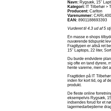
Navn:
Rygsæk, 15'' Lapto
Kategori:
IT Tilbehør > 
Producent:
Carlton
Varenummer:
CARL400
EAN:
8901188693393
Vurderet til
4.3
ud af 5 st
En masse e-shops tilbyder
nuværende tidspunkt lever
Fragttypen er altså ret 
15'' Laptops, 22 liter, So
Du burde endvidere planlæ
sig ofte en tand dyrere, 
hente varerne, men det a
Fragttiden på IT Tilbehø
inden for kort tid, og af
produkt.
De fleste online forretn
eksempelvis Rygsæk, 15''
indsendes forud for et nøj
lagermedarbejderne dra