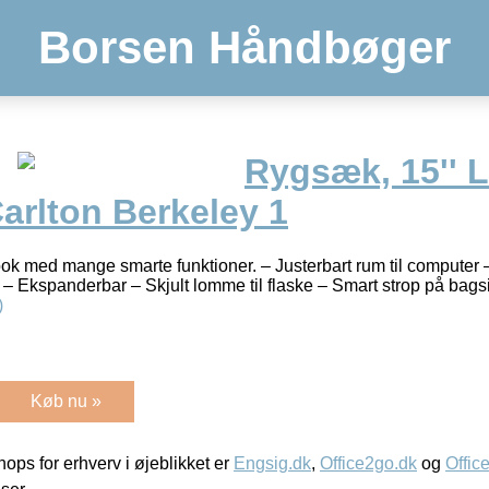
Borsen Håndbøger
Rygsæk, 15'' 
 Carlton Berkeley 1
ok med mange smarte funktioner. – Justerbart rum til computer 
– Ekspanderbar – Skjult lomme til flaske – Smart strop på bags
)
Køb nu »
ps for erhverv i øjeblikket er
Engsig.dk
,
Office2go.dk
og
Offic