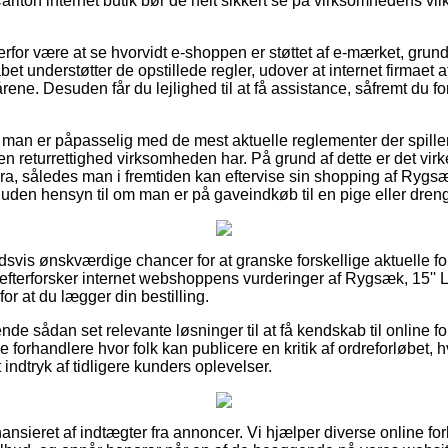
rlton internet butik bør de helt sikkert se på virksomhedens vilk
for være at se hvorvidt e-shoppen er støttet af e-mærket, grund
bet understøtter de opstillede regler, udover at internet firmaet af
rene. Desuden får du lejlighed til at få assistance, såfremt du f
at man er påpasselig med de mest aktuelle reglementer der spille
en returrettighed virksomheden har. På grund af dette er det virkel
tura, således man i fremtiden kan eftervise sin shopping af Rygsæk
 uden hensyn til om man er på gaveindkøb til en pige eller dreng
oldsvis ønskværdige chancer for at granske forskellige aktuelle f
 efterforsker internet webshoppens vurderinger af Rygsæk, 15'' La
or at du lægger din bestilling.
e sådan set relevante løsninger til at få kendskab til online fo
e forhandlere hvor folk kan publicere en kritik af ordreforløbet,
et indtryk af tidligere kunders oplevelser.
nsieret af indtægter fra annoncer. Vi hjælper diverse online for