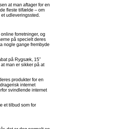
en at man aftager for en
de fleste tilfælde – om
l et udleveringssted.
 online forretninger, og
iserne på specielt deres
ndda nogle gange frembyde
rabat på Rygsæk, 15''
 at man er sikker på at
deres produkter for en
dragerisk internet
rfor svindlende internet
e et tilbud som for