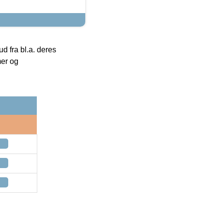
 fra bl.a. deres
mer og