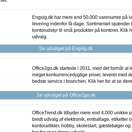
iser.
Engsig.dk har mere end 50.000 varenumre på lager
levering indenfor få dage. Sortimentet spænder br
kontorudstyr til små produkter på kontoret. Klik h
udvalg.
Se udvalget på Engsig.dk
Office2go.dk startede i 2011, med det formål at l
meget konkurrencedygtige priser, leveret med
bedste service i branchen. Klik her for at se der
Se udvalget på Office2go.dk
OfficeTrend.dk tilbyder mere end 4.000 unikke p
bredt udvalg af elektronik, emballage, etiketter 
kontorartikler, hobby, skolestart, gæstebøger og 