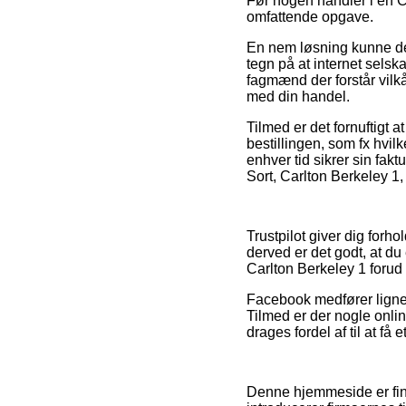
Før nogen handler i en Ca
omfattende opgave.
En nem løsning kunne der
tegn på at internet selska
fagmænd der forstår vilkå
med din handel.
Tilmed er det fornuftigt 
bestillingen, som fx hvilk
enhver tid sikrer sin fak
Sort, Carlton Berkeley 1,
Trustpilot giver dig forh
derved er det godt, at du
Carlton Berkeley 1 forud f
Facebook medfører lignend
Tilmed er der nogle onlin
drages fordel af til at få 
Denne hjemmeside er fina