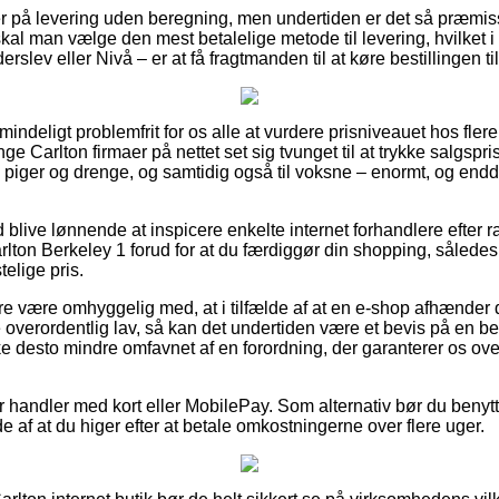
 på levering uden beregning, men undertiden er det så præmiss
l man vælge den mest betalelige metode til levering, hvilket i 
slev eller Nivå – er at få fragtmanden til at køre bestillingen ti
indeligt problemfrit for os alle at vurdere prisniveauet hos flere
ge Carlton firmaer på nettet set sig tvunget til at trykke salgspr
 til piger og drenge, og samtidig også til voksne – enormt, og e
id blive lønnende at inspicere enkelte internet forhandlere efter 
Carlton Berkeley 1 forud for at du færdiggør din shopping, således
telige pris.
e være omhyggelig med, at i tilfælde af at en e-shop afhænder 
 overordentlig lav, så kan det undertiden være et bevis på en be
ke desto mindre omfavnet af en forordning, der garanterer os ove
for handler med kort eller MobilePay. Som alternativ bør du benytt
de af at du higer efter at betale omkostningerne over flere uger.