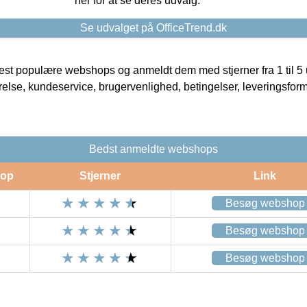
her for at se deres udvalg.
Se udvalget på OfficeTrend.dk
t populære webshops og anmeldt dem med stjerner fra 1 til 5 ud
rrelse, kundeservice, brugervenlighed, betingelser, leveringsfor
Bedst anmeldte webshops
op
Stjerner
Link
Besøg webshop
Besøg webshop
Besøg webshop