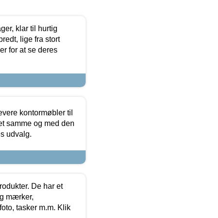
, klar til hurtig
edt, lige fra stort
er for at se deres
evere kontormøbler til
 det samme og med den
es udvalg.
rodukter. De har et
og mærker,
foto, tasker m.m. Klik