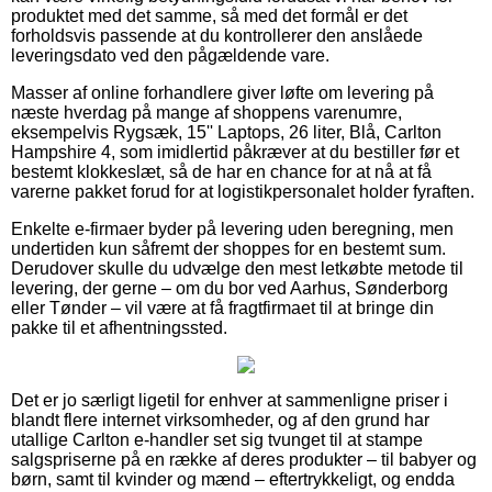
produktet med det samme, så med det formål er det
forholdsvis passende at du kontrollerer den anslåede
leveringsdato ved den pågældende vare.
Masser af online forhandlere giver løfte om levering på
næste hverdag på mange af shoppens varenumre,
eksempelvis Rygsæk, 15'' Laptops, 26 liter, Blå, Carlton
Hampshire 4, som imidlertid påkræver at du bestiller før et
bestemt klokkeslæt, så de har en chance for at nå at få
varerne pakket forud for at logistikpersonalet holder fyraften.
Enkelte e-firmaer byder på levering uden beregning, men
undertiden kun såfremt der shoppes for en bestemt sum.
Derudover skulle du udvælge den mest letkøbte metode til
levering, der gerne – om du bor ved Aarhus, Sønderborg
eller Tønder – vil være at få fragtfirmaet til at bringe din
pakke til et afhentningssted.
Det er jo særligt ligetil for enhver at sammenligne priser i
blandt flere internet virksomheder, og af den grund har
utallige Carlton e-handler set sig tvunget til at stampe
salgspriserne på en række af deres produkter – til babyer og
børn, samt til kvinder og mænd – eftertrykkeligt, og endda