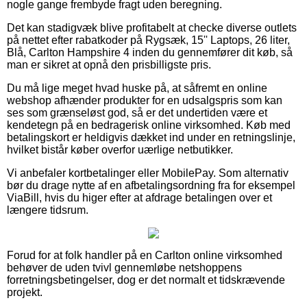
nogle gange frembyde fragt uden beregning.
Det kan stadigvæk blive profitabelt at checke diverse outlets
på nettet efter rabatkoder på Rygsæk, 15'' Laptops, 26 liter,
Blå, Carlton Hampshire 4 inden du gennemfører dit køb, så
man er sikret at opnå den prisbilligste pris.
Du må lige meget hvad huske på, at såfremt en online
webshop afhænder produkter for en udsalgspris som kan
ses som grænseløst god, så er det undertiden være et
kendetegn på en bedragerisk online virksomhed. Køb med
betalingskort er heldigvis dækket ind under en retningslinje,
hvilket bistår køber overfor uærlige netbutikker.
Vi anbefaler kortbetalinger eller MobilePay. Som alternativ
bør du drage nytte af en afbetalingsordning fra for eksempel
ViaBill, hvis du higer efter at afdrage betalingen over et
længere tidsrum.
Forud for at folk handler på en Carlton online virksomhed
behøver de uden tvivl gennemløbe netshoppens
forretningsbetingelser, dog er det normalt et tidskrævende
projekt.