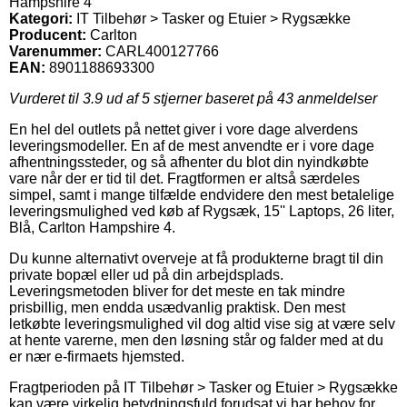
Hampshire 4
Kategori:
IT Tilbehør > Tasker og Etuier > Rygsække
Producent:
Carlton
Varenummer:
CARL400127766
EAN:
8901188693300
Vurderet til
3.9
ud af 5 stjerner baseret på
43
anmeldelser
En hel del outlets på nettet giver i vore dage alverdens
leveringsmodeller. En af de mest anvendte er i vore dage
afhentningssteder, og så afhenter du blot din nyindkøbte
vare når der er tid til det. Fragtformen er altså særdeles
simpel, samt i mange tilfælde endvidere den mest betalelige
leveringsmulighed ved køb af Rygsæk, 15'' Laptops, 26 liter,
Blå, Carlton Hampshire 4.
Du kunne alternativt overveje at få produkterne bragt til din
private bopæl eller ud på din arbejdsplads.
Leveringsmetoden bliver for det meste en tak mindre
prisbillig, men endda usædvanlig praktisk. Den mest
letkøbte leveringsmulighed vil dog altid vise sig at være selv
at hente varerne, men den løsning står og falder med at du
er nær e-firmaets hjemsted.
Fragtperioden på IT Tilbehør > Tasker og Etuier > Rygsække
kan være virkelig betydningsfuld forudsat vi har behov for