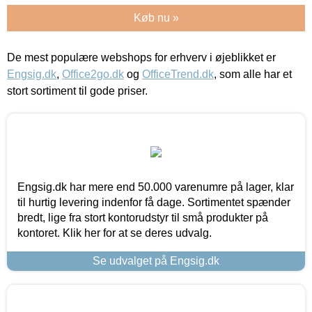
Køb nu »
De mest populære webshops for erhverv i øjeblikket er
Engsig.dk
,
Office2go.dk
og
OfficeTrend.dk
, som alle har et
stort sortiment til gode priser.
Engsig.dk har mere end 50.000 varenumre på lager, klar
til hurtig levering indenfor få dage. Sortimentet spænder
bredt, lige fra stort kontorudstyr til små produkter på
kontoret. Klik her for at se deres udvalg.
Se udvalget på Engsig.dk