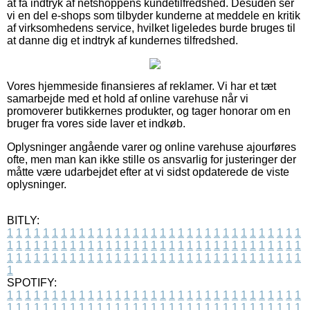
at få indtryk af netshoppens kundetilfredshed. Desuden ser
vi en del e-shops som tilbyder kunderne at meddele en kritik
af virksomhedens service, hvilket ligeledes burde bruges til
at danne dig et indtryk af kundernes tilfredshed.
Vores hjemmeside finansieres af reklamer. Vi har et tæt
samarbejde med et hold af online varehuse når vi
promoverer butikkernes produkter, og tager honorar om en
bruger fra vores side laver et indkøb.
Oplysninger angående varer og online varehuse ajourføres
ofte, men man kan ikke stille os ansvarlig for justeringer der
måtte være udarbejdet efter at vi sidst opdaterede de viste
oplysninger.
BITLY:
1
1
1
1
1
1
1
1
1
1
1
1
1
1
1
1
1
1
1
1
1
1
1
1
1
1
1
1
1
1
1
1
1
1
1
1
1
1
1
1
1
1
1
1
1
1
1
1
1
1
1
1
1
1
1
1
1
1
1
1
1
1
1
1
1
1
1
1
1
1
1
1
1
1
1
1
1
1
1
1
1
1
1
1
1
1
1
1
1
1
1
1
1
1
1
1
1
1
1
1
SPOTIFY:
1
1
1
1
1
1
1
1
1
1
1
1
1
1
1
1
1
1
1
1
1
1
1
1
1
1
1
1
1
1
1
1
1
1
1
1
1
1
1
1
1
1
1
1
1
1
1
1
1
1
1
1
1
1
1
1
1
1
1
1
1
1
1
1
1
1