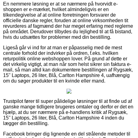
En nemmere løsning er at se nærmere på hvorvidt e-
shoppen er e-mærket, hvilket almindeligvis er en
tilkendegivelse af at online forretningen forsvarer de
officielle danske regler, foruden at online virksomheden tit
revurderes af fagmænd der har meget erfaring med reglerne
på området. Derudover tilbydes du lejlighed til at få bistand,
hvis du udsættes for problemer med din bestilling.
Ligeså går vi ind for at man er påpasselig med de mest
centrale forhold der indvirker på ordren, f.eks. hvilken
returpolitik online webshoppen lover. På grund af dette er
det virkelig vigtigt, at man når som helst sikrer sin faktura e-
mail, så man altid kan dokumentere bestillingen af Rygsæk,
15'' Laptops, 26 liter, Blå, Carlton Hampshire 4, uafhængig
om du søger produkter til en kvinde eller mand.
Trustpilot fører til super pålidelige løsninger til at finde ud af
ganske mange tidligere brugeres omtaler og derfor er det en
hjælp, at du ser nærmere på e-handlens kritik af Rygsæk,
15'' Laptops, 26 liter, Blå, Carlton Hampshire 4 inden du
lægger din bestilling.
Facebook bringer dig lignende en del strålende metoder til