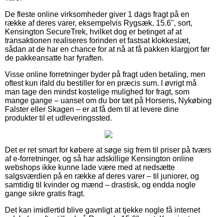
De fleste online virksomheder giver 1 dags fragt på en
række af deres varer, eksempelvis Rygsæk, 15.6'', sort,
Kensington SecureTrek, hvilket dog er betinget af at
transaktionen realiseres forinden et fastsat klokkeslæt,
sådan at de har en chance for at nå at få pakken klargjort før
de pakkeansatte har fyraften.
Visse online forretninger byder på fragt uden betaling, men
oftest kun ifald du bestiller for en præcis sum. I øvrigt må
man tage den mindst kostelige mulighed for fragt, som
mange gange – uanset om du bor tæt på Horsens, Nykøbing
Falster eller Skagen – er at få dem til at levere dine
produkter til et udleveringssted.
Det er ret smart for købere at søge sig frem til priser på tværs
af e-forretninger, og så har adskillige Kensington online
webshops ikke kunne lade være med at nedsætte
salgsværdien på en række af deres varer – til juniorer, og
samtidig til kvinder og mænd – drastisk, og endda nogle
gange sikre gratis fragt.
Det kan imidlertid blive gavnligt at tjekke nogle få internet