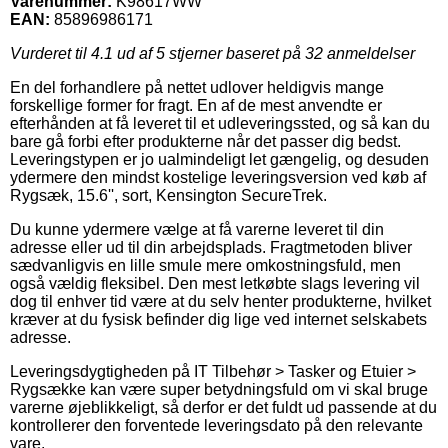
Varenummer:
K98617WW
EAN:
85896986171
Vurderet til
4.1
ud af 5 stjerner baseret på
32
anmeldelser
En del forhandlere på nettet udlover heldigvis mange
forskellige former for fragt. En af de mest anvendte er
efterhånden at få leveret til et udleveringssted, og så kan du
bare gå forbi efter produkterne når det passer dig bedst.
Leveringstypen er jo ualmindeligt let gængelig, og desuden
ydermere den mindst kostelige leveringsversion ved køb af
Rygsæk, 15.6'', sort, Kensington SecureTrek.
Du kunne ydermere vælge at få varerne leveret til din
adresse eller ud til din arbejdsplads. Fragtmetoden bliver
sædvanligvis en lille smule mere omkostningsfuld, men
også vældig fleksibel. Den mest letkøbte slags levering vil
dog til enhver tid være at du selv henter produkterne, hvilket
kræver at du fysisk befinder dig lige ved internet selskabets
adresse.
Leveringsdygtigheden på IT Tilbehør > Tasker og Etuier >
Rygsække kan være super betydningsfuld om vi skal bruge
varerne øjeblikkeligt, så derfor er det fuldt ud passende at du
kontrollerer den forventede leveringsdato på den relevante
vare.