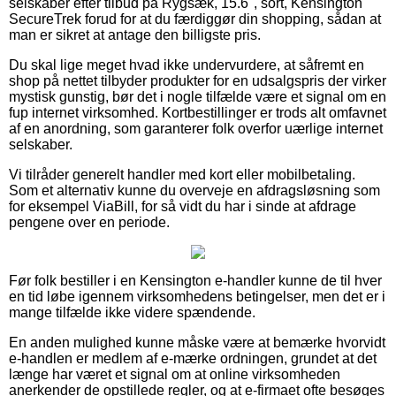
selskaber efter tilbud på Rygsæk, 15.6'', sort, Kensington
SecureTrek forud for at du færdiggør din shopping, sådan at
man er sikret at antage den billigste pris.
Du skal lige meget hvad ikke undervurdere, at såfremt en
shop på nettet tilbyder produkter for en udsalgspris der virker
mystisk gunstig, bør det i nogle tilfælde være et signal om en
fup internet virksomhed. Kortbestillinger er trods alt omfavnet
af en anordning, som garanterer folk overfor uærlige internet
selskaber.
Vi tilråder generelt handler med kort eller mobilbetaling.
Som et alternativ kunne du overveje en afdragsløsning som
for eksempel ViaBill, for så vidt du har i sinde at afdrage
pengene over en periode.
Før folk bestiller i en Kensington e-handler kunne de til hver
en tid løbe igennem virksomhedens betingelser, men det er i
mange tilfælde ikke videre spændende.
En anden mulighed kunne måske være at bemærke hvorvidt
e-handlen er medlem af e-mærke ordningen, grundet at det
længe har været et signal om at online virksomheden
anerkender de opstillede regler, og at e-firmaet ofte besøges