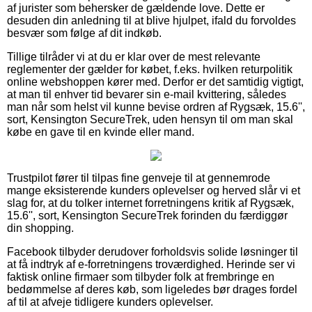
af jurister som behersker de gældende love. Dette er
desuden din anledning til at blive hjulpet, ifald du forvoldes
besvær som følge af dit indkøb.
Tillige tilråder vi at du er klar over de mest relevante
reglementer der gælder for købet, f.eks. hvilken returpolitik
online webshoppen kører med. Derfor er det samtidig vigtigt,
at man til enhver tid bevarer sin e-mail kvittering, således
man når som helst vil kunne bevise ordren af Rygsæk, 15.6'',
sort, Kensington SecureTrek, uden hensyn til om man skal
købe en gave til en kvinde eller mand.
Trustpilot fører til tilpas fine genveje til at gennemrode
mange eksisterende kunders oplevelser og herved slår vi et
slag for, at du tolker internet forretningens kritik af Rygsæk,
15.6'', sort, Kensington SecureTrek forinden du færdiggør
din shopping.
Facebook tilbyder derudover forholdsvis solide løsninger til
at få indtryk af e-forretningens troværdighed. Herinde ser vi
faktisk online firmaer som tilbyder folk at frembringe en
bedømmelse af deres køb, som ligeledes bør drages fordel
af til at afveje tidligere kunders oplevelser.