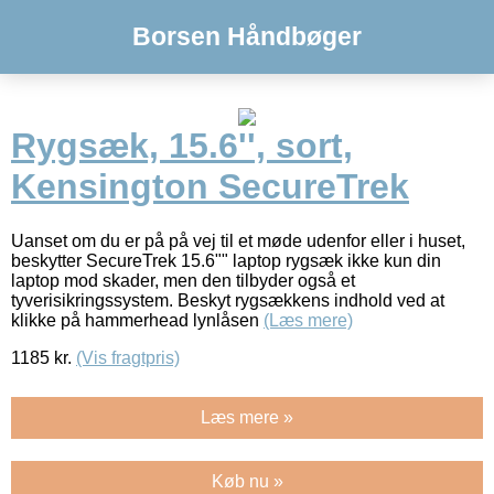
Borsen Håndbøger
Rygsæk, 15.6'', sort,
Kensington SecureTrek
Uanset om du er på på vej til et møde udenfor eller i huset,
beskytter SecureTrek 15.6"" laptop rygsæk ikke kun din
laptop mod skader, men den tilbyder også et
tyverisikringssystem. Beskyt rygsækkens indhold ved at
klikke på hammerhead lynlåsen
(Læs mere)
1185
kr.
(Vis fragtpris)
Læs mere »
Køb nu »