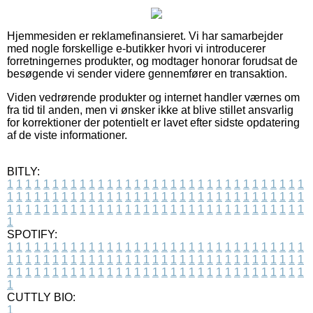
Hjemmesiden er reklamefinansieret. Vi har samarbejder
med nogle forskellige e-butikker hvori vi introducerer
forretningernes produkter, og modtager honorar forudsat de
besøgende vi sender videre gennemfører en transaktion.
Viden vedrørende produkter og internet handler værnes om
fra tid til anden, men vi ønsker ikke at blive stillet ansvarlig
for korrektioner der potentielt er lavet efter sidste opdatering
af de viste informationer.
BITLY:
1
1
1
1
1
1
1
1
1
1
1
1
1
1
1
1
1
1
1
1
1
1
1
1
1
1
1
1
1
1
1
1
1
1
1
1
1
1
1
1
1
1
1
1
1
1
1
1
1
1
1
1
1
1
1
1
1
1
1
1
1
1
1
1
1
1
1
1
1
1
1
1
1
1
1
1
1
1
1
1
1
1
1
1
1
1
1
1
1
1
1
1
1
1
1
1
1
1
1
1
SPOTIFY:
1
1
1
1
1
1
1
1
1
1
1
1
1
1
1
1
1
1
1
1
1
1
1
1
1
1
1
1
1
1
1
1
1
1
1
1
1
1
1
1
1
1
1
1
1
1
1
1
1
1
1
1
1
1
1
1
1
1
1
1
1
1
1
1
1
1
1
1
1
1
1
1
1
1
1
1
1
1
1
1
1
1
1
1
1
1
1
1
1
1
1
1
1
1
1
1
1
1
1
1
CUTTLY BIO:
1