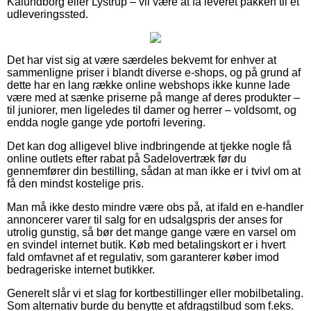
Kalundborg eller Lystrup – vil være at få leveret pakken til et
udleveringssted.
Det har vist sig at være særdeles bekvemt for enhver at
sammenligne priser i blandt diverse e-shops, og på grund af
dette har en lang række online webshops ikke kunne lade
være med at sænke priserne på mange af deres produkter –
til juniorer, men ligeledes til damer og herrer – voldsomt, og
endda nogle gange yde portofri levering.
Det kan dog alligevel blive indbringende at tjekke nogle få
online outlets efter rabat på Sadelovertræk før du
gennemfører din bestilling, sådan at man ikke er i tvivl om at
få den mindst kostelige pris.
Man må ikke desto mindre være obs på, at ifald en e-handler
annoncerer varer til salg for en udsalgspris der anses for
utrolig gunstig, så bør det mange gange være en varsel om
en svindel internet butik. Køb med betalingskort er i hvert
fald omfavnet af et regulativ, som garanterer køber imod
bedrageriske internet butikker.
Generelt slår vi et slag for kortbestillinger eller mobilbetaling.
Som alternativ burde du benytte et afdragstilbud som f.eks.