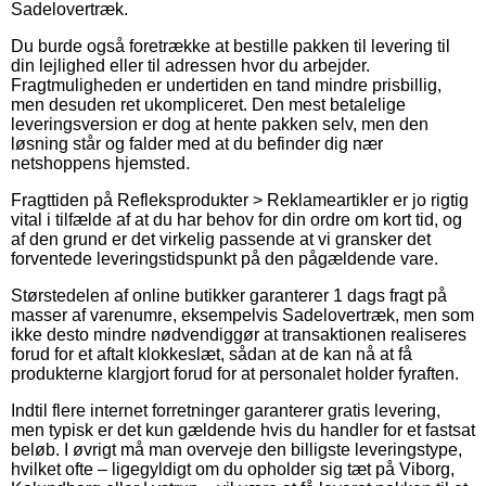
Sadelovertræk.
Du burde også foretrække at bestille pakken til levering til
din lejlighed eller til adressen hvor du arbejder.
Fragtmuligheden er undertiden en tand mindre prisbillig,
men desuden ret ukompliceret. Den mest betalelige
leveringsversion er dog at hente pakken selv, men den
løsning står og falder med at du befinder dig nær
netshoppens hjemsted.
Fragttiden på Refleksprodukter > Reklameartikler er jo rigtig
vital i tilfælde af at du har behov for din ordre om kort tid, og
af den grund er det virkelig passende at vi gransker det
forventede leveringstidspunkt på den pågældende vare.
Størstedelen af online butikker garanterer 1 dags fragt på
masser af varenumre, eksempelvis Sadelovertræk, men som
ikke desto mindre nødvendiggør at transaktionen realiseres
forud for et aftalt klokkeslæt, sådan at de kan nå at få
produkterne klargjort forud for at personalet holder fyraften.
Indtil flere internet forretninger garanterer gratis levering,
men typisk er det kun gældende hvis du handler for et fastsat
beløb. I øvrigt må man overveje den billigste leveringstype,
hvilket ofte – ligegyldigt om du opholder sig tæt på Viborg,