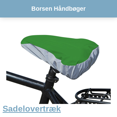
Borsen Håndbøger
Sadelovertræk