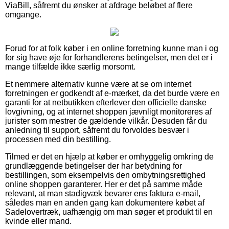
ViaBill, såfremt du ønsker at afdrage beløbet af flere
omgange.
Forud for at folk køber i en online forretning kunne man i og
for sig have øje for forhandlerens betingelser, men det er i
mange tilfælde ikke særlig morsomt.
Et nemmere alternativ kunne være at se om internet
forretningen er godkendt af e-mærket, da det burde være en
garanti for at netbutikken efterlever den officielle danske
lovgivning, og at internet shoppen jævnligt monitoreres af
jurister som mestrer de gældende vilkår. Desuden får du
anledning til support, såfremt du forvoldes besvær i
processen med din bestilling.
Tilmed er det en hjælp at køber er omhyggelig omkring de
grundlæggende betingelser der har betydning for
bestillingen, som eksempelvis den ombytningsrettighed
online shoppen garanterer. Her er det på samme måde
relevant, at man stadigvæk bevarer ens faktura e-mail,
således man en anden gang kan dokumentere købet af
Sadelovertræk, uafhængig om man søger et produkt til en
kvinde eller mand.