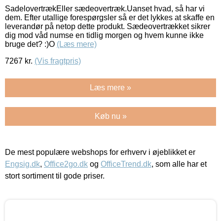
SadelovertrækEller sædeovertræk.Uanset hvad, så har vi
dem. Efter utallige forespørgsler så er det lykkes at skaffe en
leverandør på netop dette produkt. Sædeovertrækket sikrer
dig mod våd numse en tidlig morgen og hvem kunne ikke
bruge det? :)O
(Læs mere)
7267
kr.
(Vis fragtpris)
Læs mere »
Køb nu »
De mest populære webshops for erhverv i øjeblikket er
Engsig.dk
,
Office2go.dk
og
OfficeTrend.dk
, som alle har et
stort sortiment til gode priser.