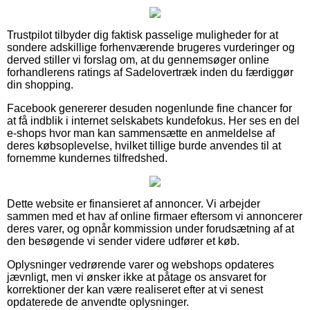
Trustpilot tilbyder dig faktisk passelige muligheder for at
sondere adskillige forhenværende brugeres vurderinger og
derved stiller vi forslag om, at du gennemsøger online
forhandlerens ratings af Sadelovertræk inden du færdiggør
din shopping.
Facebook genererer desuden nogenlunde fine chancer for
at få indblik i internet selskabets kundefokus. Her ses en del
e-shops hvor man kan sammensætte en anmeldelse af
deres købsoplevelse, hvilket tillige burde anvendes til at
fornemme kundernes tilfredshed.
Dette website er finansieret af annoncer. Vi arbejder
sammen med et hav af online firmaer eftersom vi annoncerer
deres varer, og opnår kommission under forudsætning af at
den besøgende vi sender videre udfører et køb.
Oplysninger vedrørende varer og webshops opdateres
jævnligt, men vi ønsker ikke at påtage os ansvaret for
korrektioner der kan være realiseret efter at vi senest
opdaterede de anvendte oplysninger.