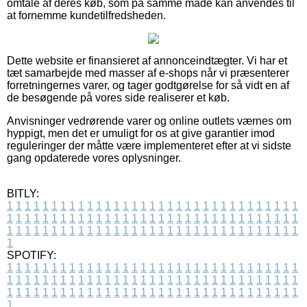
omtale af deres køb, som på samme måde kan anvendes til
at fornemme kundetilfredsheden.
Dette website er finansieret af annonceindtægter. Vi har et
tæt samarbejde med masser af e-shops når vi præsenterer
forretningernes varer, og tager godtgørelse for så vidt en af
de besøgende på vores side realiserer et køb.
Anvisninger vedrørende varer og online outlets værnes om
hyppigt, men det er umuligt for os at give garantier imod
reguleringer der måtte være implementeret efter at vi sidste
gang opdaterede vores oplysninger.
BITLY:
1
1
1
1
1
1
1
1
1
1
1
1
1
1
1
1
1
1
1
1
1
1
1
1
1
1
1
1
1
1
1
1
1
1
1
1
1
1
1
1
1
1
1
1
1
1
1
1
1
1
1
1
1
1
1
1
1
1
1
1
1
1
1
1
1
1
1
1
1
1
1
1
1
1
1
1
1
1
1
1
1
1
1
1
1
1
1
1
1
1
1
1
1
1
1
1
1
1
1
1
SPOTIFY:
1
1
1
1
1
1
1
1
1
1
1
1
1
1
1
1
1
1
1
1
1
1
1
1
1
1
1
1
1
1
1
1
1
1
1
1
1
1
1
1
1
1
1
1
1
1
1
1
1
1
1
1
1
1
1
1
1
1
1
1
1
1
1
1
1
1
1
1
1
1
1
1
1
1
1
1
1
1
1
1
1
1
1
1
1
1
1
1
1
1
1
1
1
1
1
1
1
1
1
1