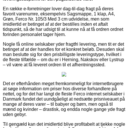
En række e-forretninger lover dag-til-dag fragt på deres
favorit varenumre, eksempelvis Sagsmappe, 1 klap, A4,
Grøn, Ferco Nr. 105/3 Med 3 cm udvidelse, men som
imidlertid er betinget af at der bestilles inden et aftalt
tidspunkt, så de har udsigt til at kunne nå at få ordren ordnet
forinden personalet tager hjem.
Nogle få online selskaber yder fragtfri levering, men tit er det
betinget af at der handles for et konkret beløb. Desuden skal
man beslutte sig for den prisbilligste leveringstype, hvilket i
de fleste tilfælde – om du er i Herning, Nakskov eller Lystrup
– vil være at få leveret ordren til et afhentningssted.
Det er efterhånden meget fremkommeligt for internetbrugere
at søge information om priser hos diverse forhandlere på
nettet, og for det har langt de fleste Ferco internet selskaber i
Danmark fundet det uundgåeligt at nedsætte prisniveauet på
mange af deres varer – til babyer og børn, men også til
mænd og kvinder – drastisk, og endda nogle gange yde fragt
uden gebyr.
Til gengæld kan det imidlertid blive profitabelt at tjekke nogle