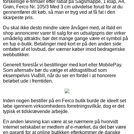
forskellige e-firmaer efter rabat på Sagsmappe, 1 klap, A4,
Grøn, Ferco Nr. 105/3 Med 3 cm udvidelse forud for at du
gennemfører dit køb, så man er tryg ved at få fat i den
skarpeste pris.
Du skal ikke desto mindre være årvågen med, at ifald en
shop annoncerer varer til salg for en udsalgspris der virker
umådelig attraktiv, bør det mange gange være et symbol på
en fup e-butik. Betalinger med kort er på den anden side
omfattet af et lovbud, der værner køber imod bedrageriske
webbutikker.
Generelt foreslår vi bestillinger med kort eller MobilePay.
Som alternativ bør du vælge et afdragstilbud som
eksempelvis ViaBill, når du ser en fordel i at honorere
beløbet ude i fremtiden.
Inden nogen bestiller på en Ferco butik burde de ideelt set
løbe igennem virksomhedens forretningsvilkår, dog er det
typisk et tidskrævende arbejde.
En anden løsning kan være at se nærmere på hvorvidt
internet selskabet er medlem af e-mærket, da det bør være
en garanti for at online butikken efterkommer de danske