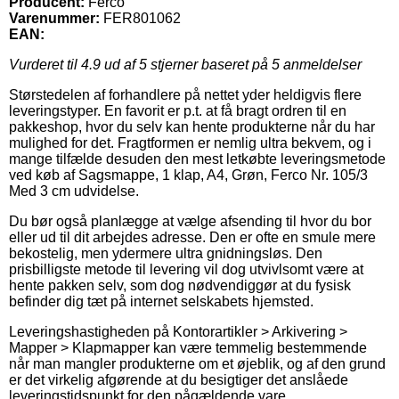
Producent:
Ferco
Varenummer:
FER801062
EAN:
Vurderet til
4.9
ud af 5 stjerner baseret på
5
anmeldelser
Størstedelen af forhandlere på nettet yder heldigvis flere
leveringstyper. En favorit er p.t. at få bragt ordren til en
pakkeshop, hvor du selv kan hente produkterne når du har
mulighed for det. Fragtformen er nemlig ultra bekvem, og i
mange tilfælde desuden den mest letkøbte leveringsmetode
ved køb af Sagsmappe, 1 klap, A4, Grøn, Ferco Nr. 105/3
Med 3 cm udvidelse.
Du bør også planlægge at vælge afsending til hvor du bor
eller ud til dit arbejdes adresse. Den er ofte en smule mere
bekostelig, men ydermere ultra gnidningsløs. Den
prisbilligste metode til levering vil dog utvivlsomt være at
hente pakken selv, som dog nødvendiggør at du fysisk
befinder dig tæt på internet selskabets hjemsted.
Leveringshastigheden på Kontorartikler > Arkivering >
Mapper > Klapmapper kan være temmelig bestemmende
når man mangler produkterne om et øjeblik, og af den grund
er det virkelig afgørende at du besigtiger det anslåede
leveringstidspunkt for den pågældende vare.