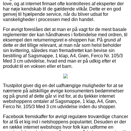
love, og at internet firmaet ofte kontrolleres af eksperter der
har nøje kendskab til de gældende vilkår. Dette er en god
genvej til hjælpende service, når du bliver udsat for
vanskeligheder i processen med din handel.
For øvrigt foreslåes det at man er på vagt for de mest basale
reglementer der kan håndhæves i forbindelse med ordren, til
eksempel den returneringsret e-shoppen har. På grund af
dette er det tillige relevant, at man når som helst beholder
sin kvittering, således man fremadrettet kan bevise sin
bestilling af Sagsmappe, 1 klap, A4, Grøn, Ferco Nr. 105/3
Med 3 cm udvidelse, hvad end man er på udkig efter et
produkt til en voksen eller et barn.
Trustpilot giver dig en del uafhængige muligheder for at se
nærmere på adskillige øvrige konsumenters bedømmelser
og på grund af dette går vi ind for, at du tjekker internet
webshoppens omtaler af Sagsmappe, 1 klap, A4, Grøn,
Ferco Nr. 105/3 Med 3 cm udvidelse inden du shopper.
Facebook fremskaffer for øvrigt regulære troværdige chancer
for at få et kig ind i netshoppens popularitet. Desuden er der
en række internet webshops hvor folk kan udforme en