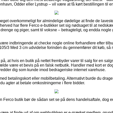
havn, Odder eller Lystrup – vil være at få kørt bestillingen til 
meget overkommeligt for almindelige dødelige at finde de laveste
 herved har flere Ferco e-butikker set sig nødsaget til at nedsk
l drenge og piger, samt til voksne – betragteligt, og endda nogle 
d være indbringende at checke nogle online forhandlere efter ti
 105/3 Med 3 cm udvidelse forinden du gennemfører dit køb, så 
på, at hvis en butik på nettet frembyder varer til salg for en sa
ilfælde være et bevis på en falsk netbutik. Handler med kort er dog
 redder dig som kunde imod bedrageriske internet varehuse.
med betalingskort eller mobilbetaling. Alternativt burde du drage 
t du agter at betale omkostningerne i flere bidder.
 en Ferco butik bør de sådan set se på dens handelsaftale, dog e
an være at finde ud af om webbutikken er e-mærket medlem, grunde