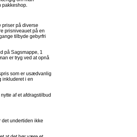
en pakkeshop.
 priser på diverse
ære prisniveauet på en
gange tilbyde gebyrfri
lbud på Sagsmappe, 1
man er tryg ved at opnå
lgspris som er usædvanlig
 inkluderet i en
nytte af et afdragstilbud
r det undertiden ikke
t at det bør være et