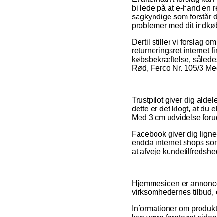
billede på at e-handlen 
sagkyndige som forstår d
problemer med dit indkø
Dertil stiller vi forsla
returneringsret internet 
købsbekræftelse, sålede
Rød, Ferco Nr. 105/3 Med
Trustpilot giver dig ald
dette er det klogt, at du
Med 3 cm udvidelse forud 
Facebook giver dig ligne
endda internet shops som
at afveje kundetilfredshe
Hjemmesiden er annoncefi
virksomhedernes tilbud, o
Informationer om produkt