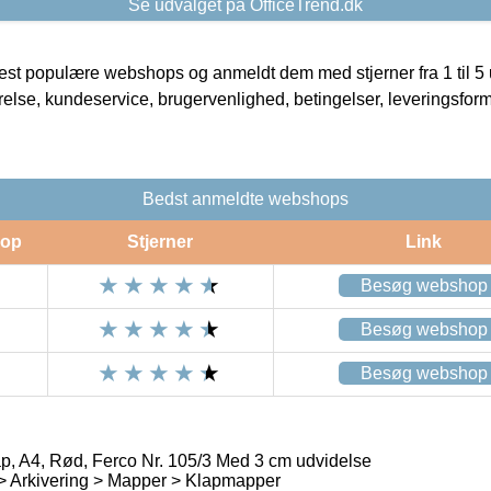
Se udvalget på OfficeTrend.dk
t populære webshops og anmeldt dem med stjerner fra 1 til 5 ud
rrelse, kundeservice, brugervenlighed, betingelser, leveringsfor
Bedst anmeldte webshops
op
Stjerner
Link
Besøg webshop
Besøg webshop
Besøg webshop
, A4, Rød, Ferco Nr. 105/3 Med 3 cm udvidelse
 > Arkivering > Mapper > Klapmapper