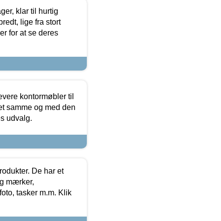
, klar til hurtig
edt, lige fra stort
er for at se deres
evere kontormøbler til
 det samme og med den
es udvalg.
rodukter. De har et
og mærker,
foto, tasker m.m. Klik