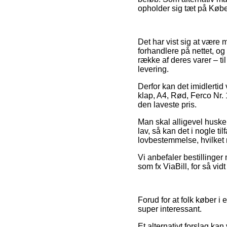
opholder sig tæt på Køben
Det har vist sig at være 
forhandlere på nettet, og
række af deres varer – ti
levering.
Derfor kan det imidlerti
klap, A4, Rød, Ferco Nr.
den laveste pris.
Man skal alligevel huske 
lav, så kan det i nogle t
lovbestemmelse, hvilket
Vi anbefaler bestillinger 
som fx ViaBill, for så vid
Forud for at folk køber i
super interessant.
Et alternativt forslag k