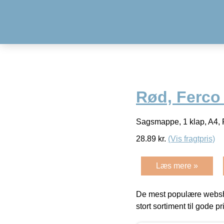
Rød, Ferco
Sagsmappe, 1 klap, A4, 
28.89
kr.
(Vis fragtpris)
Læs mere »
De mest populære websho
stort sortiment til gode pr