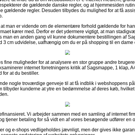
respekterer de gældende danske regler, og at hjemmesiden ruti
e gældende regler. Desuden tilbydes du mulighed for at få assi
b.
g om at man er vidende om de elementære forhold gældende for han
firmaet kører med. Derfor er det ydermere vigtigt, at man stadig
s man en anden gang vil kunne dokumentere bestillingen af Sa
 3 cm udvidelse, uafhængig om du er på shopping til en dame e
eles fine muligheder for at analysere en stor gruppe andre bruge
 eksaminerer internet forretningens kritik af Sagsmappe, 1 klap, 
for at du bestiller.
nde nogle troværdige genveje til at få indblik i webshoppens pål
 tilbyder kunderne at ytre en bedømmelse af deres køb, hvilket 
den.
nansieret. Vi arbejder sammen med en samling af internet firm
g tjener betaling for så vidt en af vores besøgende udfører en o
er og e-shops vedligeholdes jævnligt, men der gives ikke garant