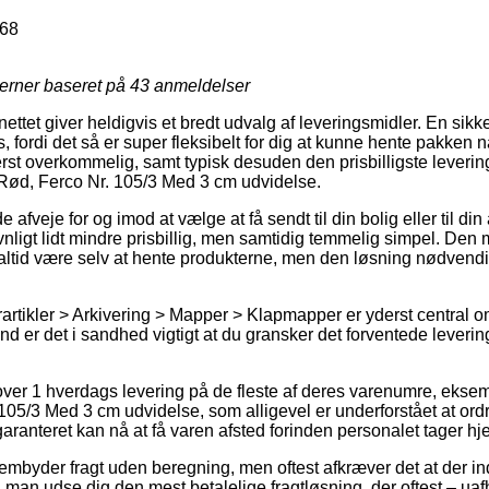
68
jerner baseret på
43
anmeldelser
nettet giver heldigvis et bredt udvalg af leveringsmidler. En sikke
ordi det så er super fleksibelt for dig at kunne hente pakken n
erst overkommelig, samt typisk desuden den prisbilligste leveri
Rød, Ferco Nr. 105/3 Med 3 cm udvidelse.
veje for og imod at vælge at få sendt til din bolig eller til din
ligt lidt mindre prisbillig, men samtidig temmelig simpel. Den 
altid være selv at hente produkterne, men den løsning nødvendi
artikler > Arkivering > Mapper > Klapmapper er yderst central 
d er det i sandhed vigtigt at du gransker det forventede leverin
over 1 hverdags levering på de fleste af deres varenumre, eks
105/3 Med 3 cm udvidelse, som alligevel er underforstået at ord
 garanteret kan nå at få varen afsted forinden personalet tager hj
rembyder fragt uden beregning, men oftest afkræver det at der in
 man udse dig den mest betalelige fragtløsning, der oftest – 