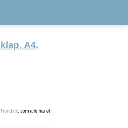
klap, A4,
e
eTrend.dk
, som alle har et