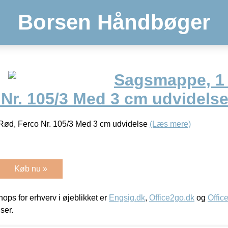
Borsen Håndbøger
Sagsmappe, 1 
 Nr. 105/3 Med 3 cm udvidels
Rød, Ferco Nr. 105/3 Med 3 cm udvidelse
(Læs mere)
Køb nu »
ps for erhverv i øjeblikket er
Engsig.dk
,
Office2go.dk
og
Offic
iser.