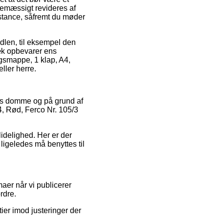
nemæssigt revideres af
stance, såfremt du møder
dlen, til eksempel den
væk opbevarer ens
gsmappe, 1 klap, A4,
ller herre.
res domme og på grund af
A4, Rød, Ferco Nr. 105/3
idelighed. Her er der
ligeledes må benyttes til
aer når vi publicerer
rdre.
ier imod justeringer der