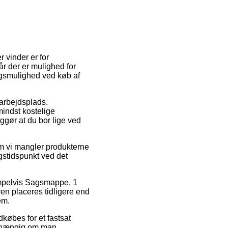
r vinder er for
år der er mulighed for
ngsmulighed ved køb af
 arbejdsplads.
mindst kostelige
ggør at du bor lige ved
om vi mangler produkterne
gstidspunkt ved det
empelvis Sagsmappe, 1
ren placeres tidligere end
em.
dkøbes for et fastsat
uafhængig om man