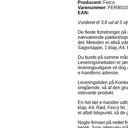
Producent:
Ferco
Varenummer:
FER8010
EAN:
Vurderet til
3.8
ud af 5 st
De fleste forretninger på 
nærværende pakkeshops, f
det. Metoden er altså yd
Sagsmappe, 1 klap, A4, 
Du burde på samme måde af
Leveringsmetoden er jævn
leveringsudgave vil dog 
e-handlens adresse.
Leveringstiden på Kontor
omgående, så af den grun
relevante produkt.
En hel del e-handler udl
klap, A4, Rød, Ferco Nr. 
et aftalt tidspunkt, så de
Nogle firmaer på nettet f
beløb. Som alternativ må