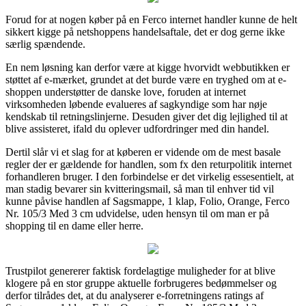
Forud for at nogen køber på en Ferco internet handler kunne de helt
sikkert kigge på netshoppens handelsaftale, det er dog gerne ikke
særlig spændende.
En nem løsning kan derfor være at kigge hvorvidt webbutikken er
støttet af e-mærket, grundet at det burde være en tryghed om at e-
shoppen understøtter de danske love, foruden at internet
virksomheden løbende evalueres af sagkyndige som har nøje
kendskab til retningslinjerne. Desuden giver det dig lejlighed til at
blive assisteret, ifald du oplever udfordringer med din handel.
Dertil slår vi et slag for at køberen er vidende om de mest basale
regler der er gældende for handlen, som fx den returpolitik internet
forhandleren bruger. I den forbindelse er det virkelig essesentielt, at
man stadig bevarer sin kvitteringsmail, så man til enhver tid vil
kunne påvise handlen af Sagsmappe, 1 klap, Folio, Orange, Ferco
Nr. 105/3 Med 3 cm udvidelse, uden hensyn til om man er på
shopping til en dame eller herre.
Trustpilot genererer faktisk fordelagtige muligheder for at blive
klogere på en stor gruppe aktuelle forbrugeres bedømmelser og
derfor tilrådes det, at du analyserer e-forretningens ratings af