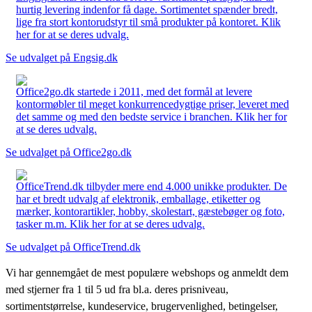
hurtig levering indenfor få dage. Sortimentet spænder bredt,
lige fra stort kontorudstyr til små produkter på kontoret. Klik
her for at se deres udvalg.
Se udvalget på Engsig.dk
Office2go.dk startede i 2011, med det formål at levere
kontormøbler til meget konkurrencedygtige priser, leveret med
det samme og med den bedste service i branchen. Klik her for
at se deres udvalg.
Se udvalget på Office2go.dk
OfficeTrend.dk tilbyder mere end 4.000 unikke produkter. De
har et bredt udvalg af elektronik, emballage, etiketter og
mærker, kontorartikler, hobby, skolestart, gæstebøger og foto,
tasker m.m. Klik her for at se deres udvalg.
Se udvalget på OfficeTrend.dk
Vi har gennemgået de mest populære webshops og anmeldt dem
med stjerner fra 1 til 5 ud fra bl.a. deres prisniveau,
sortimentstørrelse, kundeservice, brugervenlighed, betingelser,