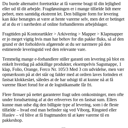
Du burde alternativt foretrække at få varerne bragt til din lejlighed
eller ud til dit arbejde. Fragtløsningen er i mange tilfælde lidt mere
pebret, men samtidig ekstremt let. Den billigste form for levering
kan ikke benægtes at være at hente varerne selv, men det er betinget
af at du er i nærheden af online forhandlerens arbejdslager.
Fragttiden på Kontorartikler > Arkivering > Mapper > Klapmapper
er jo meget vigtig hvis man har behov for din pakke fluks, så af den
grund er det forholdsvis afgørende at du ser nærmere på den
estimerede leveringstid ved den relevante vare.
Temmelig mange e-forhandlere stiller garanti om levering på blot en
enkelt hverdag på adskillige produkter, eksempelvis Sagsmappe, 1
klap, Folio, Orange, Ferco Nr. 105/3 Med 3 cm udvidelse, men vær
opmærksom på at det står og falder med at ordren laves forinden et
fastsat klokkeslæt, således at de har udsigt til at kunne nå at få
varerne fikset forud for at de logistikansatte får fri.
Flere firmaer på nettet garanterer fragt uden omkostninger, men ofte
under forudsætning af at der erhverves for en fastsat sum. Ellers
kunne man udse dig den billigste type af levering, som i de fleste
tilfælde – hvad end man befinder sig ved Viborg, Ringsted eller
Haslev – vil blive at få fragtmanden til at køre varerne til en
pakkeshop.