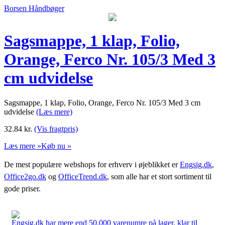
Borsen Håndbøger
Sagsmappe, 1 klap, Folio,
Orange, Ferco Nr. 105/3 Med 3
cm udvidelse
Sagsmappe, 1 klap, Folio, Orange, Ferco Nr. 105/3 Med 3 cm
udvidelse
(Læs mere)
32.84
kr.
(Vis fragtpris)
Læs mere »
Køb nu »
De mest populære webshops for erhverv i øjeblikket er
Engsig.dk
,
Office2go.dk
og
OfficeTrend.dk
, som alle har et stort sortiment til
gode priser.
Engsig.dk har mere end 50.000 varenumre på lager, klar til