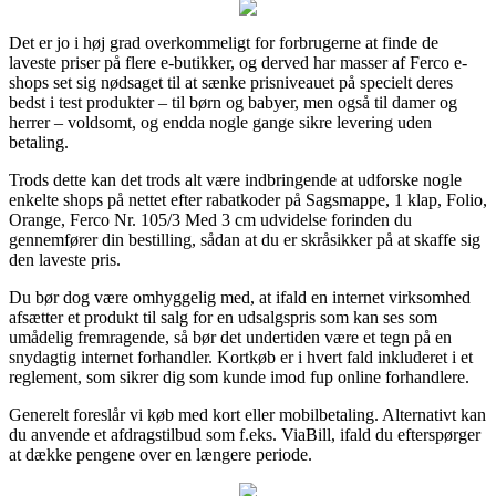
Det er jo i høj grad overkommeligt for forbrugerne at finde de
laveste priser på flere e-butikker, og derved har masser af Ferco e-
shops set sig nødsaget til at sænke prisniveauet på specielt deres
bedst i test produkter – til børn og babyer, men også til damer og
herrer – voldsomt, og endda nogle gange sikre levering uden
betaling.
Trods dette kan det trods alt være indbringende at udforske nogle
enkelte shops på nettet efter rabatkoder på Sagsmappe, 1 klap, Folio,
Orange, Ferco Nr. 105/3 Med 3 cm udvidelse forinden du
gennemfører din bestilling, sådan at du er skråsikker på at skaffe sig
den laveste pris.
Du bør dog være omhyggelig med, at ifald en internet virksomhed
afsætter et produkt til salg for en udsalgspris som kan ses som
umådelig fremragende, så bør det undertiden være et tegn på en
snydagtig internet forhandler. Kortkøb er i hvert fald inkluderet i et
reglement, som sikrer dig som kunde imod fup online forhandlere.
Generelt foreslår vi køb med kort eller mobilbetaling. Alternativt kan
du anvende et afdragstilbud som f.eks. ViaBill, ifald du efterspørger
at dække pengene over en længere periode.