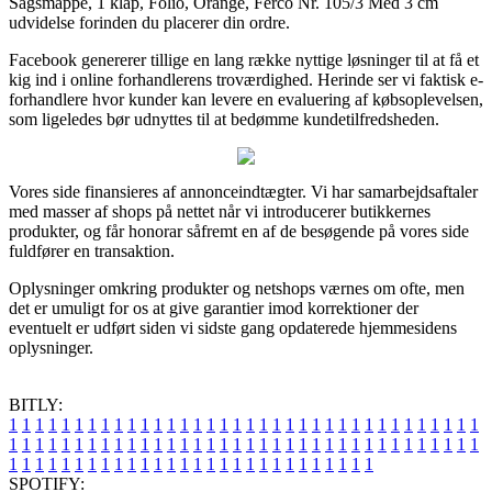
Sagsmappe, 1 klap, Folio, Orange, Ferco Nr. 105/3 Med 3 cm
udvidelse forinden du placerer din ordre.
Facebook genererer tillige en lang række nyttige løsninger til at få et
kig ind i online forhandlerens troværdighed. Herinde ser vi faktisk e-
forhandlere hvor kunder kan levere en evaluering af købsoplevelsen,
som ligeledes bør udnyttes til at bedømme kundetilfredsheden.
Vores side finansieres af annonceindtægter. Vi har samarbejdsaftaler
med masser af shops på nettet når vi introducerer butikkernes
produkter, og får honorar såfremt en af de besøgende på vores side
fuldfører en transaktion.
Oplysninger omkring produkter og netshops værnes om ofte, men
det er umuligt for os at give garantier imod korrektioner der
eventuelt er udført siden vi sidste gang opdaterede hjemmesidens
oplysninger.
BITLY:
1
1
1
1
1
1
1
1
1
1
1
1
1
1
1
1
1
1
1
1
1
1
1
1
1
1
1
1
1
1
1
1
1
1
1
1
1
1
1
1
1
1
1
1
1
1
1
1
1
1
1
1
1
1
1
1
1
1
1
1
1
1
1
1
1
1
1
1
1
1
1
1
1
1
1
1
1
1
1
1
1
1
1
1
1
1
1
1
1
1
1
1
1
1
1
1
1
1
1
1
SPOTIFY: