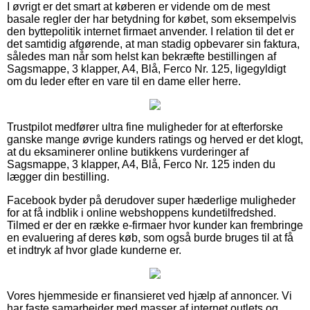
I øvrigt er det smart at køberen er vidende om de mest
basale regler der har betydning for købet, som eksempelvis
den byttepolitik internet firmaet anvender. I relation til det er
det samtidig afgørende, at man stadig opbevarer sin faktura,
således man når som helst kan bekræfte bestillingen af
Sagsmappe, 3 klapper, A4, Blå, Ferco Nr. 125, ligegyldigt
om du leder efter en vare til en dame eller herre.
Trustpilot medfører ultra fine muligheder for at efterforske
ganske mange øvrige kunders ratings og herved er det klogt,
at du eksaminerer online butikkens vurderinger af
Sagsmappe, 3 klapper, A4, Blå, Ferco Nr. 125 inden du
lægger din bestilling.
Facebook byder på derudover super hæderlige muligheder
for at få indblik i online webshoppens kundetilfredshed.
Tilmed er der en række e-firmaer hvor kunder kan frembringe
en evaluering af deres køb, som også burde bruges til at få
et indtryk af hvor glade kunderne er.
Vores hjemmeside er finansieret ved hjælp af annoncer. Vi
har faste samarbejder med masser af internet outlets og