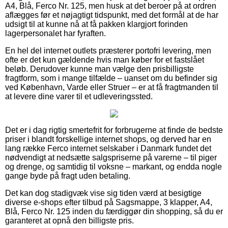
A4, Blå, Ferco Nr. 125, men husk at det beroer på at ordren
aflægges før et nøjagtigt tidspunkt, med det formål at de har
udsigt til at kunne nå at få pakken klargjort forinden
lagerpersonalet har fyraften.
En hel del internet outlets præsterer portofri levering, men
ofte er det kun gældende hvis man køber for et fastslået
beløb. Derudover kunne man vælge den prisbilligste
fragtform, som i mange tilfælde – uanset om du befinder sig
ved København, Varde eller Struer – er at få fragtmanden til
at levere dine varer til et udleveringssted.
Det er i dag rigtig smertefrit for forbrugerne at finde de bedste
priser i blandt forskellige internet shops, og derved har en
lang række Ferco internet selskaber i Danmark fundet det
nødvendigt at nedsætte salgspriserne på varerne – til piger
og drenge, og samtidig til voksne – markant, og endda nogle
gange byde på fragt uden betaling.
Det kan dog stadigvæk vise sig tiden værd at besigtige
diverse e-shops efter tilbud på Sagsmappe, 3 klapper, A4,
Blå, Ferco Nr. 125 inden du færdiggør din shopping, så du er
garanteret at opnå den billigste pris.