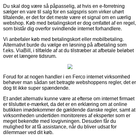
Du skal dog være så påpasselig, at hvis en e-forretning
sælger en vare til salg for en salgspris som virker uhørt
tiltalende, er det for det meste være et signal om en uærlig
webshop. Køb med betalingskort er dog omfattet af en regel,
som bistår dig overfor svindlende internet forhandlere.
Vi anbefaler køb med betalingskort eller mobilbetaling.
Alternativt burde du vælge en løsning på afbetaling som
f.eks. ViaBill, i tilfælde af at du tilstræber at afbetale beløbet
over et længere tidsrum.
Forud for at nogen handler i en Ferco internet virksomhed
behøver man sådan set betragte webshoppens regler, det er
dog tit ikke super spændende.
Et andet alternativ kunne være at efterse om internet firmaet
er tilsluttet e-mærket, da det er en erklæring om at online
butikken imødekommer de gældende danske regler, samt at
virksomheden undertiden monitoreres af eksperter som er
meget bekendte med lovgivningen. Desuden får du
mulighed for at få assistance, når du bliver udsat for
dilemmaer ved dit køb.