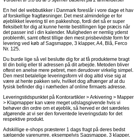
En hel del webbutikker i Danmark foreslår i vore dage et hav
af forskellige fragtløsninger. Det mest almindelige er for
øjeblikket levering til en pakkeshop, fordi det så er super
fleksibelt for dig at kunne hente bestillingen lige præcis når
det passer ind i din kalender. Muligheden er nemlig yderst
problemfri, samt oftest tillige den mest prisbevidste form for
levering ved køb af Sagsmappe, 3 klapper, A4, Blå, Ferco
Nr. 125.
Du burde lige så vel beslutte dig for at få produkterne bragt
til din bolig eller til adressen på dit arbejde. Metoden bliver
oftest en anelse mere pebret, men derudover virkelig simpel.
Den mest betalelige leveringsform vil dog altid vise sig at
være at hente pakken selv, hvilket dog afhænger af at du
fysisk befinder dig i nærheden af online firmaets adresse.
Leveringstidspunktet på Kontorartikler > Arkivering > Mapper
> Klapmapper kan være meget udslagsgivende hvis vi
behøver din ordre om et øjeblik, så herved er det særdeles
afgørende at vi ser den forventede leveringsdato for det
respektive produkt.
Adskillige e-shops præsterer 1 dags fragt på deres bedst
sælgende varenumre, eksempelvis Sagsmappe, 3 klapper,