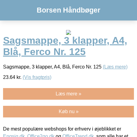
Borsen Håndbøger
Sagsmappe, 3 klapper, A4,
Blå, Ferco Nr. 125
Sagsmappe, 3 klapper, A4, Blå, Ferco Nr. 125
(Læs mere)
23.64
kr.
(Vis fragtpris)
Læs mere »
Køb nu »
De mest populære webshops for erhverv i øjeblikket er
Engsig.dk
,
Office2go.dk
og
OfficeTrend.dk
, som alle har et