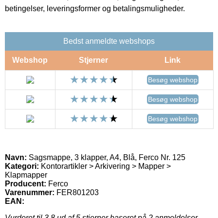
betingelser, leveringsformer og betalingsmuligheder.
Bedst anmeldte webshops
Webshop
Stjerner
Link
Besøg webshop
Besøg webshop
Besøg webshop
Navn:
Sagsmappe, 3 klapper, A4, Blå, Ferco Nr. 125
Kategori:
Kontorartikler > Arkivering > Mapper >
Klapmapper
Producent:
Ferco
Varenummer:
FER801203
EAN:
Vurderet til
3.8
ud af 5 stjerner baseret på
2
anmeldelser