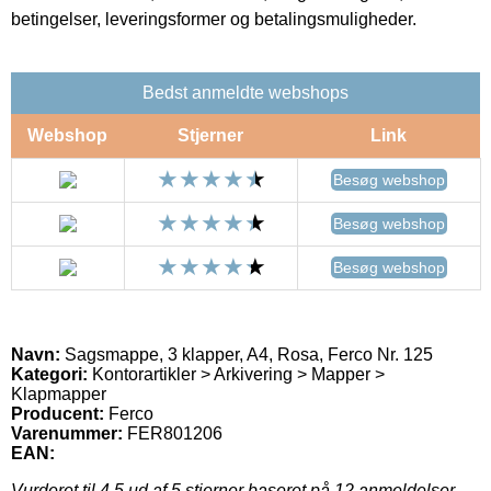
betingelser, leveringsformer og betalingsmuligheder.
Bedst anmeldte webshops
Webshop
Stjerner
Link
Besøg webshop
Besøg webshop
Besøg webshop
Navn:
Sagsmappe, 3 klapper, A4, Rosa, Ferco Nr. 125
Kategori:
Kontorartikler > Arkivering > Mapper >
Klapmapper
Producent:
Ferco
Varenummer:
FER801206
EAN:
Vurderet til
4.5
ud af 5 stjerner baseret på
12
anmeldelser