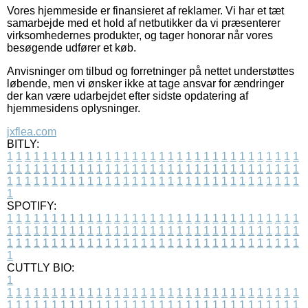
Vores hjemmeside er finansieret af reklamer. Vi har et tæt
samarbejde med et hold af netbutikker da vi præsenterer
virksomhedernes produkter, og tager honorar når vores
besøgende udfører et køb.
Anvisninger om tilbud og forretninger på nettet understøttes
løbende, men vi ønsker ikke at tage ansvar for ændringer
der kan være udarbejdet efter sidste opdatering af
hjemmesidens oplysninger.
jxflea.com
BITLY:
1
1
1
1
1
1
1
1
1
1
1
1
1
1
1
1
1
1
1
1
1
1
1
1
1
1
1
1
1
1
1
1
1
1
1
1
1
1
1
1
1
1
1
1
1
1
1
1
1
1
1
1
1
1
1
1
1
1
1
1
1
1
1
1
1
1
1
1
1
1
1
1
1
1
1
1
1
1
1
1
1
1
1
1
1
1
1
1
1
1
1
1
1
1
1
1
1
1
1
1
SPOTIFY:
1
1
1
1
1
1
1
1
1
1
1
1
1
1
1
1
1
1
1
1
1
1
1
1
1
1
1
1
1
1
1
1
1
1
1
1
1
1
1
1
1
1
1
1
1
1
1
1
1
1
1
1
1
1
1
1
1
1
1
1
1
1
1
1
1
1
1
1
1
1
1
1
1
1
1
1
1
1
1
1
1
1
1
1
1
1
1
1
1
1
1
1
1
1
1
1
1
1
1
1
CUTTLY BIO:
1
1
1
1
1
1
1
1
1
1
1
1
1
1
1
1
1
1
1
1
1
1
1
1
1
1
1
1
1
1
1
1
1
1
1
1
1
1
1
1
1
1
1
1
1
1
1
1
1
1
1
1
1
1
1
1
1
1
1
1
1
1
1
1
1
1
1