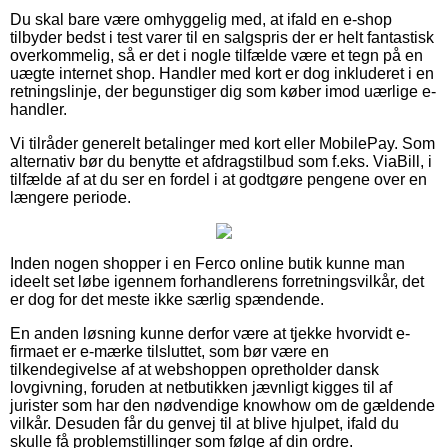
Du skal bare være omhyggelig med, at ifald en e-shop
tilbyder bedst i test varer til en salgspris der er helt fantastisk
overkommelig, så er det i nogle tilfælde være et tegn på en
uægte internet shop. Handler med kort er dog inkluderet i en
retningslinje, der begunstiger dig som køber imod uærlige e-
handler.
Vi tilråder generelt betalinger med kort eller MobilePay. Som
alternativ bør du benytte et afdragstilbud som f.eks. ViaBill, i
tilfælde af at du ser en fordel i at godtgøre pengene over en
længere periode.
Inden nogen shopper i en Ferco online butik kunne man
ideelt set løbe igennem forhandlerens forretningsvilkår, det
er dog for det meste ikke særlig spændende.
En anden løsning kunne derfor være at tjekke hvorvidt e-
firmaet er e-mærke tilsluttet, som bør være en
tilkendegivelse af at webshoppen opretholder dansk
lovgivning, foruden at netbutikken jævnligt kigges til af
jurister som har den nødvendige knowhow om de gældende
vilkår. Desuden får du genvej til at blive hjulpet, ifald du
skulle få problemstillinger som følge af din ordre.