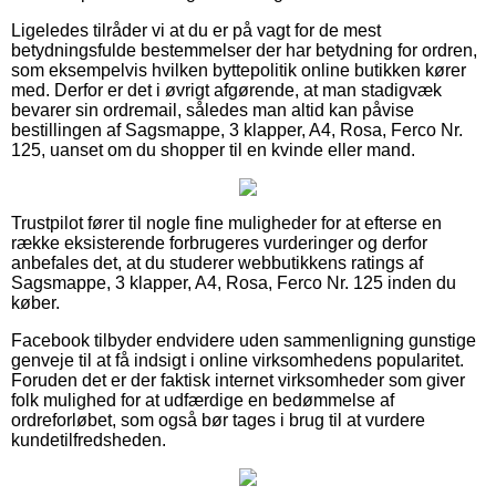
Ligeledes tilråder vi at du er på vagt for de mest
betydningsfulde bestemmelser der har betydning for ordren,
som eksempelvis hvilken byttepolitik online butikken kører
med. Derfor er det i øvrigt afgørende, at man stadigvæk
bevarer sin ordremail, således man altid kan påvise
bestillingen af Sagsmappe, 3 klapper, A4, Rosa, Ferco Nr.
125, uanset om du shopper til en kvinde eller mand.
Trustpilot fører til nogle fine muligheder for at efterse en
række eksisterende forbrugeres vurderinger og derfor
anbefales det, at du studerer webbutikkens ratings af
Sagsmappe, 3 klapper, A4, Rosa, Ferco Nr. 125 inden du
køber.
Facebook tilbyder endvidere uden sammenligning gunstige
genveje til at få indsigt i online virksomhedens popularitet.
Foruden det er der faktisk internet virksomheder som giver
folk mulighed for at udfærdige en bedømmelse af
ordreforløbet, som også bør tages i brug til at vurdere
kundetilfredsheden.