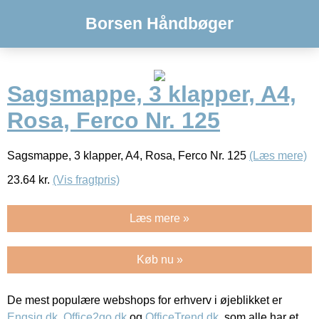
Borsen Håndbøger
Sagsmappe, 3 klapper, A4,
Rosa, Ferco Nr. 125
Sagsmappe, 3 klapper, A4, Rosa, Ferco Nr. 125
(Læs mere)
23.64
kr.
(Vis fragtpris)
Læs mere »
Køb nu »
De mest populære webshops for erhverv i øjeblikket er
Engsig.dk
,
Office2go.dk
og
OfficeTrend.dk
, som alle har et