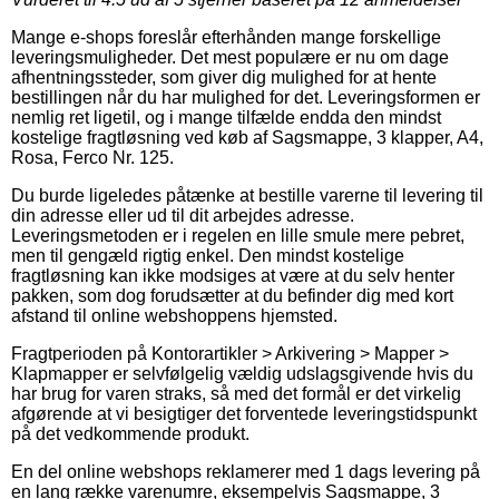
Mange e-shops foreslår efterhånden mange forskellige
leveringsmuligheder. Det mest populære er nu om dage
afhentningssteder, som giver dig mulighed for at hente
bestillingen når du har mulighed for det. Leveringsformen er
nemlig ret ligetil, og i mange tilfælde endda den mindst
kostelige fragtløsning ved køb af Sagsmappe, 3 klapper, A4,
Rosa, Ferco Nr. 125.
Du burde ligeledes påtænke at bestille varerne til levering til
din adresse eller ud til dit arbejdes adresse.
Leveringsmetoden er i regelen en lille smule mere pebret,
men til gengæld rigtig enkel. Den mindst kostelige
fragtløsning kan ikke modsiges at være at du selv henter
pakken, som dog forudsætter at du befinder dig med kort
afstand til online webshoppens hjemsted.
Fragtperioden på Kontorartikler > Arkivering > Mapper >
Klapmapper er selvfølgelig vældig udslagsgivende hvis du
har brug for varen straks, så med det formål er det virkelig
afgørende at vi besigtiger det forventede leveringstidspunkt
på det vedkommende produkt.
En del online webshops reklamerer med 1 dags levering på
en lang række varenumre, eksempelvis Sagsmappe, 3