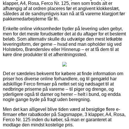
klapper, A4, Rosa, Ferco Nr. 125, men som trods alt er
afhængig af at ordren placeres før et angivent klokkeslæt,
således at de sandsynligvis kan nå at få varerne klargjort før
pakkemedarbejderne får fri.
Enkelte online virksomheder byder på levering uden gebyr,
men for det meste forudsætter det at du aftager for et bestemt
beløb. Som alternativ skulle du udvælge den mest letkøbte
leveringsform, der gerne – hvad end man opholder sig ved
Holstebro, Brønderslev eller Hinnerup – er at få dem til at
køre dine produkter til et afhentningssted.
Det er særdeles bekvemt for købere at finde information om
priser hos diverse online forhandlere, og til gengæld har
adskillige Ferco firmaer på nettet set sig nødsaget til at
nedbringe priserne på varerne – til piger og drenge, og
yderligere også til damer og herrer – helt i bund, og endda
nogle gange byde på fragt uden beregning.
Men det kan alligevel blive tiden værd at besigtige flere e-
firmaer efter rabatkoder på Sagsmappe, 3 klapper, A4, Rosa,
Ferco Nr. 125 inden du køber, så man er garanteret at
modtage den mindst kostelige pris.