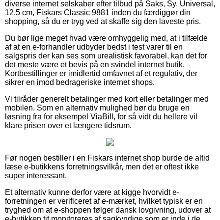
diverse internet selskaber efter tilbud på Saks, Sy, Universal,
12.5 cm, Fiskars Classic 9881 inden du færdiggør din
shopping, så du er tryg ved at skaffe sig den laveste pris.
Du bør lige meget hvad være omhyggelig med, at i tilfælde
af at en e-forhandler udbyder bedst i test varer til en
salgspris der kan ses som urealistisk favorabel, kan det for
det meste være et bevis på en svindel internet butik.
Kortbestillinger er imidlertid omfavnet af et regulativ, der
sikrer en imod bedrageriske internet shops.
Vi tilråder generelt betalinger med kort eller betalinger med
mobilen. Som en alternativ mulighed bør du bruge en
løsning fra for eksempel ViaBill, for så vidt du hellere vil
klare prisen over et længere tidsrum.
Før nogen bestiller i en Fiskars internet shop burde de altid
læse e-butikkens forretningsvilkår, men det er oftest ikke
super interessant.
Et alternativ kunne derfor være at kigge hvorvidt e-
forretningen er verificeret af e-mærket, hvilket typisk er en
tryghed om at e-shoppen følger dansk lovgivning, udover at
e-butikken tit monitoreres af sagkyndige som er inde i de