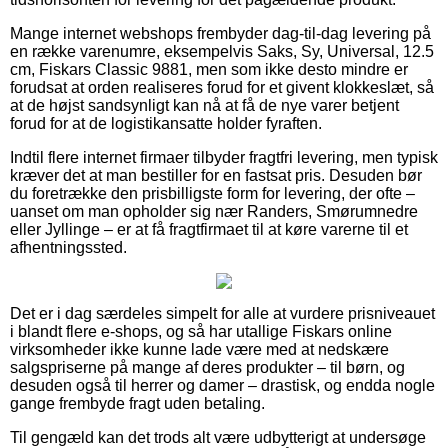
Mange internet webshops frembyder dag-til-dag levering på
en række varenumre, eksempelvis Saks, Sy, Universal, 12.5
cm, Fiskars Classic 9881, men som ikke desto mindre er
forudsat at orden realiseres forud for et givent klokkeslæt, så
at de højst sandsynligt kan nå at få de nye varer betjent
forud for at de logistikansatte holder fyraften.
Indtil flere internet firmaer tilbyder fragtfri levering, men typisk
kræver det at man bestiller for en fastsat pris. Desuden bør
du foretrække den prisbilligste form for levering, der ofte –
uanset om man opholder sig nær Randers, Smørumnedre
eller Jyllinge – er at få fragtfirmaet til at køre varerne til et
afhentningssted.
Det er i dag særdeles simpelt for alle at vurdere prisniveauet
i blandt flere e-shops, og så har utallige Fiskars online
virksomheder ikke kunne lade være med at nedskære
salgspriserne på mange af deres produkter – til børn, og
desuden også til herrer og damer – drastisk, og endda nogle
gange frembyde fragt uden betaling.
Til gengæld kan det trods alt være udbytterigt at undersøge