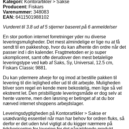
Kategori:
Kontorartikler > Sakse
Producent:
Fiskars
Varenummer:
348083
EAN:
6411501988102
Vurderet til
3.8
ud af 5 stjerner baseret på
6
anmeldelser
En stor portion internet forretninger yder nu diverse
leveringsmuligheder. Det mest almindelige er lige nu at få
sendt til en pakkeshop, hvor du kan afhente din ordre når det
passer ind i din kalender. Fragtmetoden er jo super
ukompliceret, samt ofte derudover den mest betalelige
leveringstype ved køb af Saks, Sy, Universal, 12.5 cm,
Fiskars Classic 9881.
Du kan ydermere afveje for og imod at bestille pakken til
levering til din lejlighed eller ud til dit arbejde. Muligheden
bliver som regel en kende mere bekostelig, men lige så vel
ekstremt let. Den prisbilligste leveringsmåde er dog selv at
hente varerne, men den løsning er betinget af at du bor
nærved internet shoppens arbejdslager.
Leveringsdygtigheden på Kontorartikler > Sakse er
usædvanlig essentiel når man har behov for ordren fluks, så
derfor er det uden tvivl vigtigt at du kigger nærmere på
tidshorisonten for levering for det pågældende produkt.