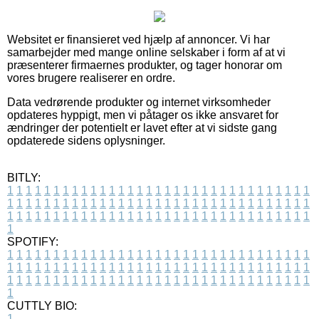
Websitet er finansieret ved hjælp af annoncer. Vi har
samarbejder med mange online selskaber i form af at vi
præsenterer firmaernes produkter, og tager honorar om
vores brugere realiserer en ordre.
Data vedrørende produkter og internet virksomheder
opdateres hyppigt, men vi påtager os ikke ansvaret for
ændringer der potentielt er lavet efter at vi sidste gang
opdaterede sidens oplysninger.
BITLY:
1
1
1
1
1
1
1
1
1
1
1
1
1
1
1
1
1
1
1
1
1
1
1
1
1
1
1
1
1
1
1
1
1
1
1
1
1
1
1
1
1
1
1
1
1
1
1
1
1
1
1
1
1
1
1
1
1
1
1
1
1
1
1
1
1
1
1
1
1
1
1
1
1
1
1
1
1
1
1
1
1
1
1
1
1
1
1
1
1
1
1
1
1
1
1
1
1
1
1
1
SPOTIFY:
1
1
1
1
1
1
1
1
1
1
1
1
1
1
1
1
1
1
1
1
1
1
1
1
1
1
1
1
1
1
1
1
1
1
1
1
1
1
1
1
1
1
1
1
1
1
1
1
1
1
1
1
1
1
1
1
1
1
1
1
1
1
1
1
1
1
1
1
1
1
1
1
1
1
1
1
1
1
1
1
1
1
1
1
1
1
1
1
1
1
1
1
1
1
1
1
1
1
1
1
CUTTLY BIO:
1