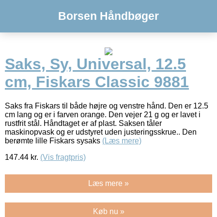
Borsen Håndbøger
Saks, Sy, Universal, 12.5
cm, Fiskars Classic 9881
Saks fra Fiskars til både højre og venstre hånd. Den er 12.5
cm lang og er i farven orange. Den vejer 21 g og er lavet i
rustfrit stål. Håndtaget er af plast. Saksen tåler
maskinopvask og er udstyret uden justeringsskrue.. Den
berømte lille Fiskars sysaks
(Læs mere)
147.44
kr.
(Vis fragtpris)
Læs mere »
Køb nu »