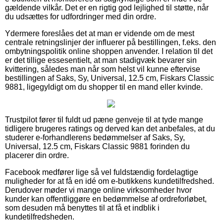
gældende vilkår. Det er en rigtig god lejlighed til støtte, når
du udsættes for udfordringer med din ordre.
Ydermere foreslåes det at man er vidende om de mest
centrale retningslinjer der influerer på bestillingen, f.eks. den
ombytningspolitik online shoppen anvender. I relation til det
er det tillige essesentielt, at man stadigvæk bevarer sin
kvittering, således man når som helst vil kunne eftervise
bestillingen af Saks, Sy, Universal, 12.5 cm, Fiskars Classic
9881, ligegyldigt om du shopper til en mand eller kvinde.
Trustpilot fører til fuldt ud pæne genveje til at tyde mange
tidligere brugeres ratings og derved kan det anbefales, at du
studerer e-forhandlerens bedømmelser af Saks, Sy,
Universal, 12.5 cm, Fiskars Classic 9881 forinden du
placerer din ordre.
Facebook medfører lige så vel fuldstændig fordelagtige
muligheder for at få en idé om e-butikkens kundetilfredshed.
Derudover møder vi mange online virksomheder hvor
kunder kan offentliggøre en bedømmelse af ordreforløbet,
som desuden må benyttes til at få et indblik i
kundetilfredsheden.