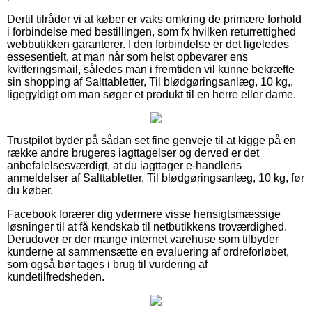
Dertil tilråder vi at køber er vaks omkring de primære forhold
i forbindelse med bestillingen, som fx hvilken returrettighed
webbutikken garanterer. I den forbindelse er det ligeledes
essesentielt, at man når som helst opbevarer ens
kvitteringsmail, således man i fremtiden vil kunne bekræfte
sin shopping af Salttabletter, Til blødgøringsanlæg, 10 kg,,
ligegyldigt om man søger et produkt til en herre eller dame.
Trustpilot byder på sådan set fine genveje til at kigge på en
række andre brugeres iagttagelser og derved er det
anbefalelsesværdigt, at du iagttager e-handlens
anmeldelser af Salttabletter, Til blødgøringsanlæg, 10 kg, før
du køber.
Facebook forærer dig ydermere visse hensigtsmæssige
løsninger til at få kendskab til netbutikkens troværdighed.
Derudover er der mange internet varehuse som tilbyder
kunderne at sammensætte en evaluering af ordreforløbet,
som også bør tages i brug til vurdering af
kundetilfredsheden.