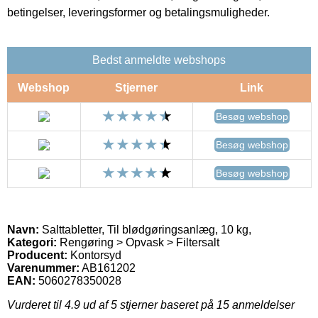
betingelser, leveringsformer og betalingsmuligheder.
Bedst anmeldte webshops
Webshop
Stjerner
Link
Besøg webshop
Besøg webshop
Besøg webshop
Navn:
Salttabletter, Til blødgøringsanlæg, 10 kg,
Kategori:
Rengøring > Opvask > Filtersalt
Producent:
Kontorsyd
Varenummer:
AB161202
EAN:
5060278350028
Vurderet til
4.9
ud af 5 stjerner baseret på
15
anmeldelser