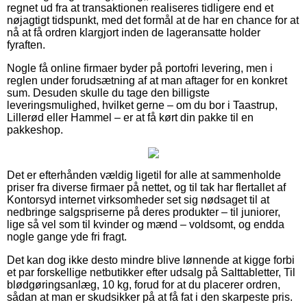
regnet ud fra at transaktionen realiseres tidligere end et
nøjagtigt tidspunkt, med det formål at de har en chance for at
nå at få ordren klargjort inden de lageransatte holder
fyraften.
Nogle få online firmaer byder på portofri levering, men i
reglen under forudsætning af at man aftager for en konkret
sum. Desuden skulle du tage den billigste
leveringsmulighed, hvilket gerne – om du bor i Taastrup,
Lillerød eller Hammel – er at få kørt din pakke til en
pakkeshop.
Det er efterhånden vældig ligetil for alle at sammenholde
priser fra diverse firmaer på nettet, og til tak har flertallet af
Kontorsyd internet virksomheder set sig nødsaget til at
nedbringe salgspriserne på deres produkter – til juniorer,
lige så vel som til kvinder og mænd – voldsomt, og endda
nogle gange yde fri fragt.
Det kan dog ikke desto mindre blive lønnende at kigge forbi
et par forskellige netbutikker efter udsalg på Salttabletter, Til
blødgøringsanlæg, 10 kg, forud for at du placerer ordren,
sådan at man er skudsikker på at få fat i den skarpeste pris.