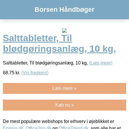
Borsen Håndbøger
Salttabletter, Til
blødgøringsanlæg, 10 kg,
Salttabletter, Til blødgøringsanlæg, 10 kg,
(Læs mere)
68.75
kr.
(Vis fragtpris)
Læs mere »
Køb nu »
De mest populære webshops for erhverv i øjeblikket er
Engsig.dk
,
Office2go.dk
og
OfficeTrend.dk
, som alle har et