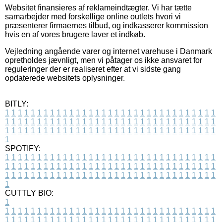
Websitet finansieres af reklameindtægter. Vi har tætte
samarbejder med forskellige online outlets hvori vi
præsenterer firmaernes tilbud, og indkasserer kommission
hvis en af vores brugere laver et indkøb.
Vejledning angående varer og internet varehuse i Danmark
opretholdes jævnligt, men vi påtager os ikke ansvaret for
reguleringer der er realiseret efter at vi sidste gang
opdaterede websitets oplysninger.
BITLY:
1
1
1
1
1
1
1
1
1
1
1
1
1
1
1
1
1
1
1
1
1
1
1
1
1
1
1
1
1
1
1
1
1
1
1
1
1
1
1
1
1
1
1
1
1
1
1
1
1
1
1
1
1
1
1
1
1
1
1
1
1
1
1
1
1
1
1
1
1
1
1
1
1
1
1
1
1
1
1
1
1
1
1
1
1
1
1
1
1
1
1
1
1
1
1
1
1
1
1
1
SPOTIFY:
1
1
1
1
1
1
1
1
1
1
1
1
1
1
1
1
1
1
1
1
1
1
1
1
1
1
1
1
1
1
1
1
1
1
1
1
1
1
1
1
1
1
1
1
1
1
1
1
1
1
1
1
1
1
1
1
1
1
1
1
1
1
1
1
1
1
1
1
1
1
1
1
1
1
1
1
1
1
1
1
1
1
1
1
1
1
1
1
1
1
1
1
1
1
1
1
1
1
1
1
CUTTLY BIO:
1
1
1
1
1
1
1
1
1
1
1
1
1
1
1
1
1
1
1
1
1
1
1
1
1
1
1
1
1
1
1
1
1
1
1
1
1
1
1
1
1
1
1
1
1
1
1
1
1
1
1
1
1
1
1
1
1
1
1
1
1
1
1
1
1
1
1