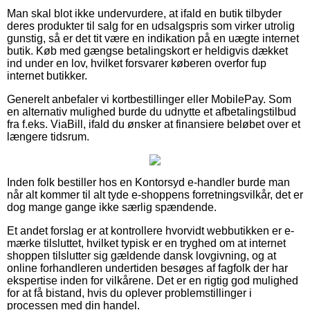
Man skal blot ikke undervurdere, at ifald en butik tilbyder
deres produkter til salg for en udsalgspris som virker utrolig
gunstig, så er det tit være en indikation på en uægte internet
butik. Køb med gængse betalingskort er heldigvis dækket
ind under en lov, hvilket forsvarer køberen overfor fup
internet butikker.
Generelt anbefaler vi kortbestillinger eller MobilePay. Som
en alternativ mulighed burde du udnytte et afbetalingstilbud
fra f.eks. ViaBill, ifald du ønsker at finansiere beløbet over et
længere tidsrum.
Inden folk bestiller hos en Kontorsyd e-handler burde man
når alt kommer til alt tyde e-shoppens forretningsvilkår, det er
dog mange gange ikke særlig spændende.
Et andet forslag er at kontrollere hvorvidt webbutikken er e-
mærke tilsluttet, hvilket typisk er en tryghed om at internet
shoppen tilslutter sig gældende dansk lovgivning, og at
online forhandleren undertiden besøges af fagfolk der har
ekspertise inden for vilkårene. Det er en rigtig god mulighed
for at få bistand, hvis du oplever problemstillinger i
processen med din handel.