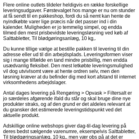
Flere online outlets tildeler heldigvis en række forskellige
leveringsudgaver. Førstevalget hos mange er nu om stunder
at få sendt til en pakkeshop, fordi du så nemt kan hente de
nyindkøbte varer lige præcis når det passer ind i din
kalender. Muligheden er jo temmelig simpel, og endda
tilmed den mest prisbevidste leveringsløsning ved køb af
Salttabletter, Til blødgøringsanlæg, 10 kg,.
Du kunne tillige vælge at bestille pakken til levering til din
adresse eller ud til din arbejdsplads. Leveringsformen viser
sig i mange tilfælde en tand mindre prisbillig, men endda
usædvanlig fleksibel. Den mest letkøbte leveringsmulighed
vil dog utvivlsomt være at hente ordren selv, men den
løsning kræver at du befinder dig med kort afstand til internet
virksomhedens arbejdslager.
Antal dages levering på Rengøring > Opvask > Filtersalt er
jo særdeles afgørende ifald du står og skal bruge dine nye
produkter straks, og af den grund er det aldeles relevant at
du gransker det estimerede leveringstidspunkt ved det
aktuelle produkt.
Adskillige online webshops giver dag-til-dag levering på
deres bedst sælgende varenumre, eksempelvis Salttabletter,
Til blødgøringsanlæg, 10 kg,, men vær obs på at det er