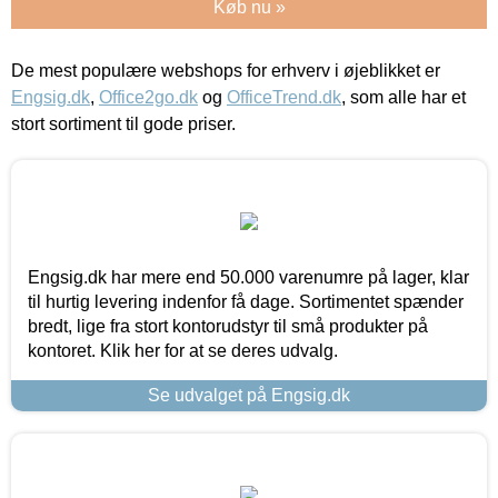
Køb nu »
De mest populære webshops for erhverv i øjeblikket er
Engsig.dk
,
Office2go.dk
og
OfficeTrend.dk
, som alle har et
stort sortiment til gode priser.
Engsig.dk har mere end 50.000 varenumre på lager, klar
til hurtig levering indenfor få dage. Sortimentet spænder
bredt, lige fra stort kontorudstyr til små produkter på
kontoret. Klik her for at se deres udvalg.
Se udvalget på Engsig.dk