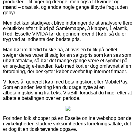
produkter – til piger og drenge, men også til kvinder og
mænd – drastisk, og endda nogle gange tilbyde fragt uden
gebyr.
Men det kan stadigvæk blive indbringende at analysere flere
e-butikker efter tilbud på Samlemappe, 3 klapper, 1 elastik,
Rød, Esselte VIVIDA før du gennemfører dit køb, så du er
tryg ved at indhente den bedste pris.
Man bør imidlertid huske på, at hvis en butik på nettet
sælger deres varer til salg for en salgspris som kan ses som
uhørt attraktiv, så bør det mange gange være et symbol på
en snydagtig e-handler. Køb med kort er dog omfavnet af en
forordning, der beskytter køber overfor fup internet firmaer.
Vi foreslår generelt køb med betalingskort eller MobilePay.
Som en anden løsning kan du drage nytte af en
afbetalingsløsning fra f.eks. ViaBill, forudsat du higer efter at
afbetale betalingen over en periode.
Forinden folk shopper på en Esselte online webshop bør de
i virkeligheden studere virksomhedens forretningsaftale, det
er dog tit en tidskrævende opgave.