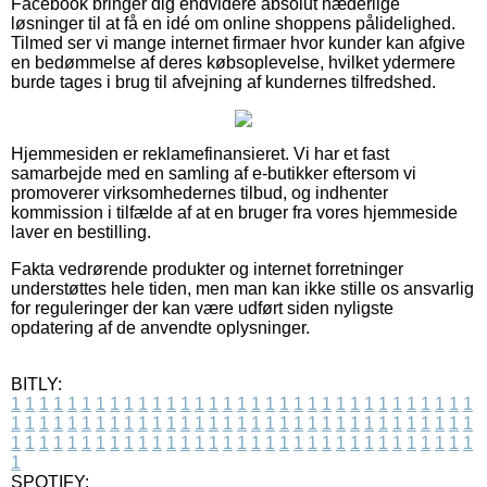
Facebook bringer dig endvidere absolut hæderlige
løsninger til at få en idé om online shoppens pålidelighed.
Tilmed ser vi mange internet firmaer hvor kunder kan afgive
en bedømmelse af deres købsoplevelse, hvilket ydermere
burde tages i brug til afvejning af kundernes tilfredshed.
Hjemmesiden er reklamefinansieret. Vi har et fast
samarbejde med en samling af e-butikker eftersom vi
promoverer virksomhedernes tilbud, og indhenter
kommission i tilfælde af at en bruger fra vores hjemmeside
laver en bestilling.
Fakta vedrørende produkter og internet forretninger
understøttes hele tiden, men man kan ikke stille os ansvarlig
for reguleringer der kan være udført siden nyligste
opdatering af de anvendte oplysninger.
BITLY:
1
1
1
1
1
1
1
1
1
1
1
1
1
1
1
1
1
1
1
1
1
1
1
1
1
1
1
1
1
1
1
1
1
1
1
1
1
1
1
1
1
1
1
1
1
1
1
1
1
1
1
1
1
1
1
1
1
1
1
1
1
1
1
1
1
1
1
1
1
1
1
1
1
1
1
1
1
1
1
1
1
1
1
1
1
1
1
1
1
1
1
1
1
1
1
1
1
1
1
1
SPOTIFY: