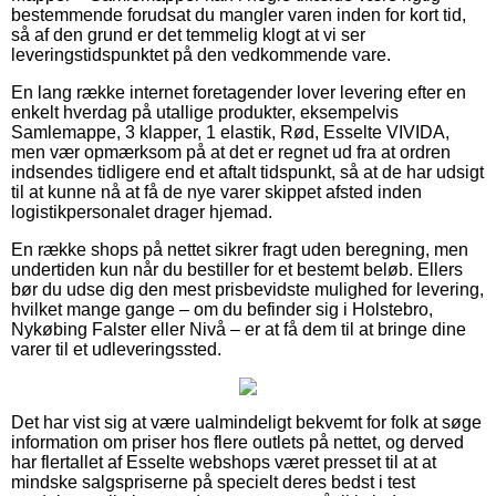
bestemmende forudsat du mangler varen inden for kort tid,
så af den grund er det temmelig klogt at vi ser
leveringstidspunktet på den vedkommende vare.
En lang række internet foretagender lover levering efter en
enkelt hverdag på utallige produkter, eksempelvis
Samlemappe, 3 klapper, 1 elastik, Rød, Esselte VIVIDA,
men vær opmærksom på at det er regnet ud fra at ordren
indsendes tidligere end et aftalt tidspunkt, så at de har udsigt
til at kunne nå at få de nye varer skippet afsted inden
logistikpersonalet drager hjemad.
En række shops på nettet sikrer fragt uden beregning, men
undertiden kun når du bestiller for et bestemt beløb. Ellers
bør du udse dig den mest prisbevidste mulighed for levering,
hvilket mange gange – om du befinder sig i Holstebro,
Nykøbing Falster eller Nivå – er at få dem til at bringe dine
varer til et udleveringssted.
Det har vist sig at være ualmindeligt bekvemt for folk at søge
information om priser hos flere outlets på nettet, og derved
har flertallet af Esselte webshops været presset til at at
mindske salgspriserne på specielt deres bedst i test