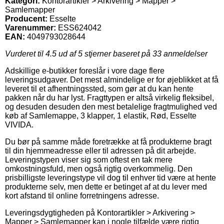
Kategori:
Kontorartikler > Arkivering > Mapper >
Samlemapper
Producent:
Esselte
Varenummer:
ESS624042
EAN:
4049793028644
Vurderet til
4.5
ud af 5 stjerner baseret på
33
anmeldelser
Adskillige e-butikker foreslår i vore dage flere
leveringsudgaver. Det mest almindelige er for øjeblikket at få
leveret til et afhentningssted, som gør at du kan hente
pakken når du har lyst. Fragttypen er altså virkelig fleksibel,
og desuden desuden den mest betalelige fragtmulighed ved
køb af Samlemappe, 3 klapper, 1 elastik, Rød, Esselte
VIVIDA.
Du bør på samme måde foretrække at få produkterne bragt
til din hjemmeadresse eller til adressen på dit arbejde.
Leveringstypen viser sig som oftest en tak mere
omkostningsfuld, men også rigtig overkommelig. Den
prisbilligste leveringstype vil dog til enhver tid være at hente
produkterne selv, men dette er betinget af at du lever med
kort afstand til online forretningens adresse.
Leveringsdygtigheden på Kontorartikler > Arkivering >
Mapper > Samlemapper kan i nogle tilfælde være rigtig