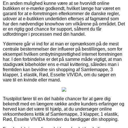
En anden mulighed kunne være at se hvorvidt online
butikken er e-mærke godkendt, hvilket længe har været en
garanti for at e-forretningen efterkommer de danske regler,
udover at e-butikken undertiden efterses af fagmænd som
har den nødvendige knowhow om vilkårene på området. Det
er en rigtig god chance for support, såfremt du får
udfordringer i processen med din handel.
Ydermere går vi ind for at man er opmærksom på de mest
centrale bestemmelser der influerer på bestillingen, som for
eksempel hvilken ombytningsrettighed internet forretningen
har. I den forbindelse er det på samme måde vigtigt, at man
stadigvæk bibeholder ens e-mail kvittering, således man i
fremtiden kan bevidne sin shopping af Samlemappe, 3
klapper, 1 elastik, Rød, Esselte VIVIDA, om du søger en
vare til en kvinde eller mand.
Trustpilot fører til en del habile chancer for at gøre dig
bekendt med en længere række andre kunders erfaringer og
herved kan det være til hjælp, at du undersøger online
virksomhedens kritik af Samlemappe, 3 klapper, 1 elastik,
Rød, Esselte VIVIDA forinden du færdiggør din shopping.