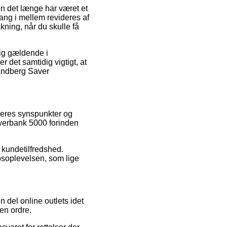
en det længe har været et
gang i mellem revideres af
ning, når du skulle få
ig gældende i
 det samtidig vigtigt, at
Sandberg Saver
øberes synspunkter og
owerbank 5000 forinden
 kundetilfredshed.
bsoplevelsen, som lige
 del online outlets idet
en ordre.