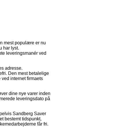
Den mest populære er nu
 har lyst.
bte leveringsmanér ved
jdes adresse.
fri. Den mest betalelige
 ved internet firmaets
øver dine nye varer inden
stimerede leveringsdato på
mpelvis Sandberg Saver
et bestemt tidspunkt,
kkemedarbejderne får fri.