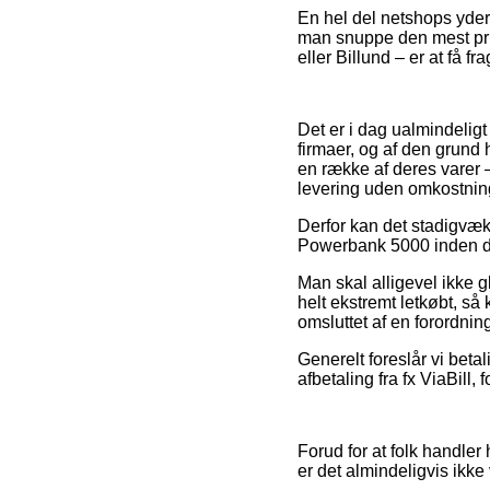
En hel del netshops yder 
man snuppe den mest pri
eller Billund – er at få f
Det er i dag ualmindeligt
firmaer, og af den grund
en række af deres varer –
levering uden omkostnin
Derfor kan det stadigvæ
Powerbank 5000 inden du 
Man skal alligevel ikke 
helt ekstremt letkøbt, så
omsluttet af en forordnin
Generelt foreslår vi beta
afbetaling fra fx ViaBill,
Forud for at folk handle
er det almindeligvis ikke