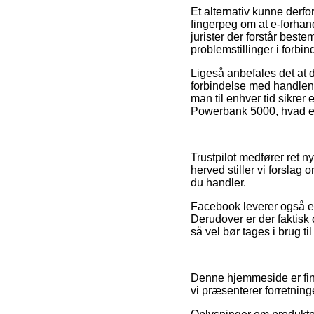
Et alternativ kunne derf
fingerpeg om at e-forhand
jurister der forstår bes
problemstillinger i forbi
Ligeså anbefales det at
forbindelse med handlen, 
man til enhver tid sikre
Powerbank 5000, hvad end
Trustpilot medfører ret n
herved stiller vi forsla
du handler.
Facebook leverer også en
Derudover er der faktisk
så vel bør tages i brug t
Denne hjemmeside er fina
vi præsenterer forretning