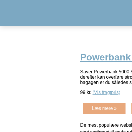
Powerbank
Saver Powerbank 5000 Sa
derefter kan overføre st
bagagen er du således si
99
kr.
(Vis fragtpris)
Læs mere »
De mest populære websho