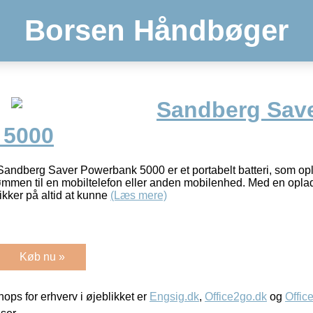
Borsen Håndbøger
Sandberg Sav
 5000
ndberg Saver Powerbank 5000 er et portabelt batteri, som op
rømmen til en mobiltelefon eller anden mobilenhed. Med en opl
kker på altid at kunne
(Læs mere)
Køb nu »
ps for erhverv i øjeblikket er
Engsig.dk
,
Office2go.dk
og
Offic