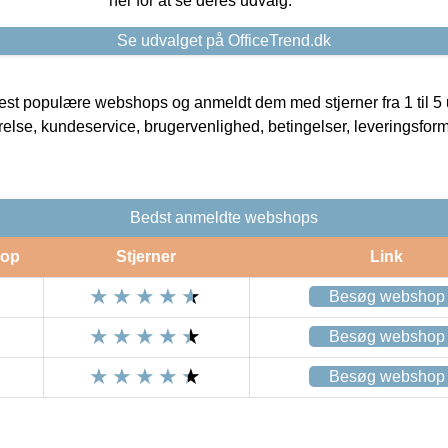
her for at se deres udvalg.
Se udvalget på OfficeTrend.dk
t populære webshops og anmeldt dem med stjerner fra 1 til 5 ud
rrelse, kundeservice, brugervenlighed, betingelser, leveringsfor
Bedst anmeldte webshops
op
Stjerner
Link
Besøg webshop
Besøg webshop
Besøg webshop