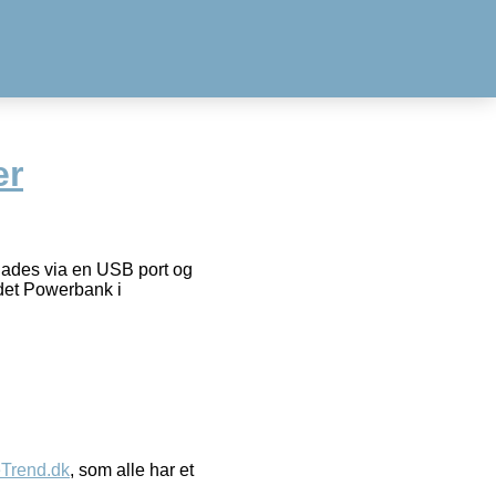
er
lades via en USB port og
adet Powerbank i
eTrend.dk
, som alle har et