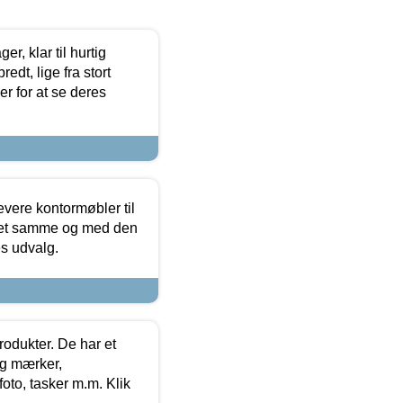
, klar til hurtig
edt, lige fra stort
er for at se deres
evere kontormøbler til
 det samme og med den
es udvalg.
rodukter. De har et
og mærker,
foto, tasker m.m. Klik