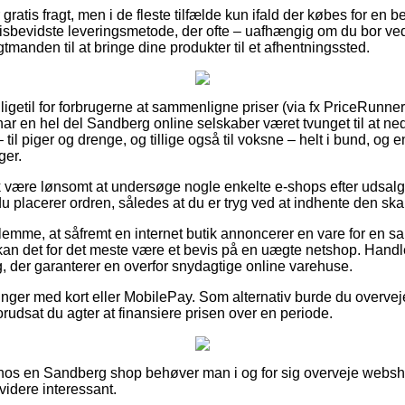
gratis fragt, men i de fleste tilfælde kun ifald der købes for en b
sbevidste leveringsmetode, der ofte – uafhængig om du bor ved
ragtmanden til at bringe dine produkter til et afhentningssted.
 ligetil for forbrugerne at sammenligne priser (via fx PriceRunner
 har en hel del Sandberg online selskaber været tvunget til at n
 til piger og drenge, og tillige også til voksne – helt i bund, og
ger.
k være lønsomt at undersøge nogle enkelte e-shops efter udsa
placerer ordren, således at du er tryg ved at indhente den skar
glemme, at såfremt en internet butik annoncerer en vare for en 
 kan det for det meste være et bevis på en uægte netshop. Handle
g, der garanterer en overfor snydagtige online varehuse.
linger med kort eller MobilePay. Som alternativ burde du overve
 forudsat du agter at finansiere prisen over en periode.
r hos en Sandberg shop behøver man i og for sig overveje webs
 videre interessant.