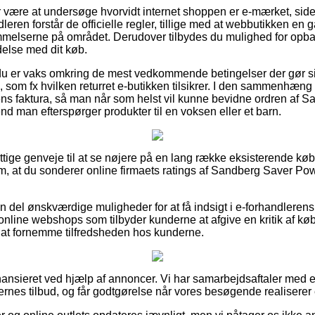
or være at undersøge hvorvidt internet shoppen er e-mærket, sid
leren forstår de officielle regler, tillige med at webbutikken en 
temmelserne på området. Derudover tilbydes du mulighed for opbak
ndelse med dit køb.
 du er vaks omkring de mest vedkommende betingelser der gør s
som fx hvilken returret e-butikken tilsikrer. I den sammenhæng er
r ens faktura, så man når som helst vil kunne bevidne ordren af 
 man efterspørger produkter til en voksen eller et barn.
yttige genveje til at se nøjere på en lang række eksisterende k
g om, at du sonderer online firmaets ratings af Sandberg Saver P
 del ønskværdige muligheder for at få indsigt i e-forhandlerens
 online webshops som tilbyder kunderne at afgive en kritik af kø
il at fornemme tilfredsheden hos kunderne.
nsieret ved hjælp af annoncer. Vi har samarbejdsaftaler med en
ernes tilbud, og får godtgørelse når vores besøgende realiserer 