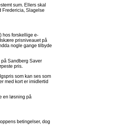
estemt sum. Ellers skal
 Fredericia, Slagelse
) hos forskellige e-
edskære prisniveauet på
 endda nogle gange tilbyde
lg på Sandberg Saver
peste pris.
salgspris som kan ses som
r med kort er imidlertid
je en løsning på
hoppens betingelser, dog