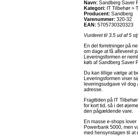
Navn:
Sandberg Saver 
Kategori:
IT Tilbehør > 
Producent:
Sandberg
Varenummer:
320-32
EAN:
5705730320323
Vurderet til
3.5
ud af 5 st
En del forretninger på ne
om dage at få afleveret 
Leveringsformen er neml
køb af Sandberg Saver 
Du kan tillige vælge at bes
Leveringsformen viser si
leveringsudgave vil dog a
adresse.
Fragttiden på IT Tilbehø
for kort tid, så i det øj
den pågældende vare.
En masse e-shops lover 
Powerbank 5000, men vær 
med hensynstagen til at d