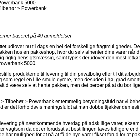
Powerbank 5000
Tilbehør > Powerbank
jerner baseret på
49
anmeldelser
ttet udlover nu til dags en hel del forskellige fragtmuligheder. 
pakken hos en pakkeshop, hvor du selv afhenter dine varer når du
ig rigtig hensigtsmæssig, samt typisk derudover den mest letkø
Powerbank 5000.
tille produkterne til levering til din privatbolig eller til dit arbe
g som regel en lille smule dyrere, men desuden i høj grad smerte
ltid være selv at hente pakken, men det beroer på at du bor lige
r > Tilbehør > Powerbank er temmelig betydningsfuld når vi beh
emed er det forholdsvis meningsfuldt at man dobbelttjekker den e
levering på næstkommende hverdag på adskillige varer, ekse
vagtsom da det er forudsat at bestillingen laves tidligere end 
e har mulighed for at nå at få de nye varer fikset forud for at pa