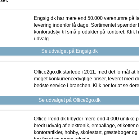
iser.
Engsig.dk har mere end 50.000 varenumre på lager
levering indenfor få dage. Sortimentet spænder br
kontorudstyr til små produkter på kontoret. Klik h
udvalg.
Se udvalget på Engsig.dk
Office2go.dk startede i 2011, med det formål at l
meget konkurrencedygtige priser, leveret med
bedste service i branchen. Klik her for at se der
Se udvalget på Office2go.dk
OfficeTrend.dk tilbyder mere end 4.000 unikke p
bredt udvalg af elektronik, emballage, etiketter 
kontorartikler, hobby, skolestart, gæstebøger og 