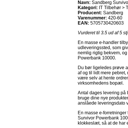
Navn:
Sandberg Surviv
Kategori:
IT Tilbehør > 
Producent:
Sandberg
Varenummer:
420-60
EAN:
5705730420603
Vurderet til
3.5
ud af 5 st
En masse e-handler tilbyde
udleveringssted, som giv
nemlig rigtig bekvem, og
Powerbank 10000.
Du bør ligeledes prøve at 
af og til lidt mere pebre
være selv at hente ordre
virksomhedens bopæl.
Antal dages levering på I
bruge dine nye produkter 
anslåede leveringsdato v
En masse e-forretninger 
Survivor Powerbank 10000
klokkeslæt, så at de har 