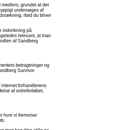
t medlem, grundet at det
 hyppigt undersøges af
srækning, ifald du bliver
e indvirkning på
ligeledes relevant, at man
andlen af Sandberg
umenters betragtninger og
 Sandberg Survivor
f internet forhandlerens
lse af ordreforløbet,
 hvor vi fremviser
øb.