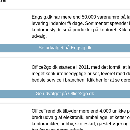
iser.
Engsig.dk har mere end 50.000 varenumre på lager
levering indenfor få dage. Sortimentet spænder br
kontorudstyr til små produkter på kontoret. Klik h
udvalg.
Se udvalget på Engsig.dk
Office2go.dk startede i 2011, med det formål at l
meget konkurrencedygtige priser, leveret med
bedste service i branchen. Klik her for at se der
Se udvalget på Office2go.dk
OfficeTrend.dk tilbyder mere end 4.000 unikke p
bredt udvalg af elektronik, emballage, etiketter 
kontorartikler, hobby, skolestart, gæstebøger og 