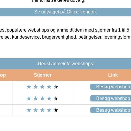
her for at se deres udvalg.
Se udvalget på OfficeTrend.dk
t populære webshops og anmeldt dem med stjerner fra 1 til 5 ud
rrelse, kundeservice, brugervenlighed, betingelser, leveringsfor
Bedst anmeldte webshops
op
Stjerner
Link
Besøg webshop
Besøg webshop
Besøg webshop