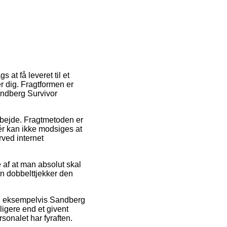
 at få leveret til et
r dig. Fragtformen er
andberg Survivor
 arbejde. Fragtmetoden er
nér kan ikke modsiges at
ved internet
 af at man absolut skal
an dobbelttjekker den
er, eksempelvis Sandberg
igere end et givent
rsonalet har fyraften.