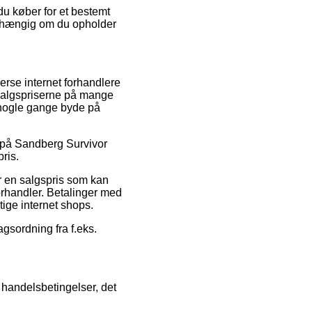
du køber for et bestemt
uafhængig om du opholder
verse internet forhandlere
 salgspriserne på mange
a nogle gange byde på
lg på Sandberg Survivor
ris.
or en salgspris som kan
 forhandler. Betalinger med
tige internet shops.
agsordning fra f.eks.
 handelsbetingelser, det