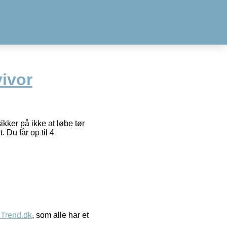
ivor
ker på ikke at løbe tør
. Du får op til 4
eTrend.dk
, som alle har et