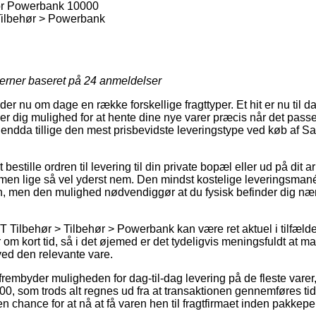
or Powerbank 10000
Tilbehør > Powerbank
jerner baseret på
24
anmeldelser
r nu om dage en række forskellige fragttyper. Et hit er nu til dags
er dig mulighed for at hente dine nye varer præcis når det passe
 endda tillige den mest prisbevidste leveringstype ved køb af S
bestille ordren til levering til din private bopæl eller ud på dit
t, men lige så vel yderst nem. Den mindst kostelige leveringsma
n, men den mulighed nødvendiggør at du fysisk befinder dig nær
T Tilbehør > Tilbehør > Powerbank kan være ret aktuel i tilfælde
om kort tid, så i det øjemed er det tydeligvis meningsfuldt at m
ed den relevante vare.
frembyder muligheden for dag-til-dag levering på de fleste var
, som trods alt regnes ud fra at transaktionen gennemføres tidl
en chance for at nå at få varen hen til fragtfirmaet inden pakkepe