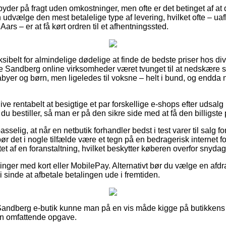
yder på fragt uden omkostninger, men ofte er det betinget af at 
an udvælge den mest betalelige type af levering, hvilket ofte – 
 Aars – er at få kørt ordren til et afhentningssted.
ksibelt for almindelige dødelige at finde de bedste priser hos di
re Sandberg online virksomheder været tvunget til at nedskære
 babyer og børn, men ligeledes til voksne – helt i bund, og endd
blive rentabelt at besigtige et par forskellige e-shops efter udsa
bestiller, så man er på den sikre side med at få den billigste p
selig, at når en netbutik forhandler bedst i test varer til salg f
å bør det i nogle tilfælde være et tegn på en bedragerisk internet
ttet af en foranstaltning, hvilket beskytter køberen overfor snydag
llinger med kort eller MobilePay. Alternativt bør du vælge en afdr
r i sinde at afbetale betalingen ude i fremtiden.
 Sandberg e-butik kunne man på en vis måde kigge på butikkens
en omfattende opgave.