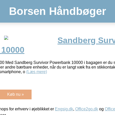
Borsen Håndbøger
Sandberg Surv
 10000
0 Med Sandberg Survivor Powerbank 10000 i bagagen er du sik
eller andre bærbare enheder, når du er langt væk fra en stikkontakt
 smartphone, o
(Læs mere)
Køb nu »
ps for erhverv i øjeblikket er
Engsig.dk
,
Office2go.dk
og
Offic