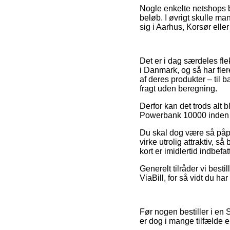
Nogle enkelte netshops b
beløb. I øvrigt skulle m
sig i Aarhus, Korsør eller
Det er i dag særdeles fle
i Danmark, og så har fle
af deres produkter – til
fragt uden beregning.
Derfor kan det trods alt 
Powerbank 10000 inden du 
Du skal dog være så påpas
virke utrolig attraktiv, s
kort er imidlertid indbefa
Generelt tilråder vi besti
ViaBill, for så vidt du ha
Før nogen bestiller i en
er dog i mange tilfælde 