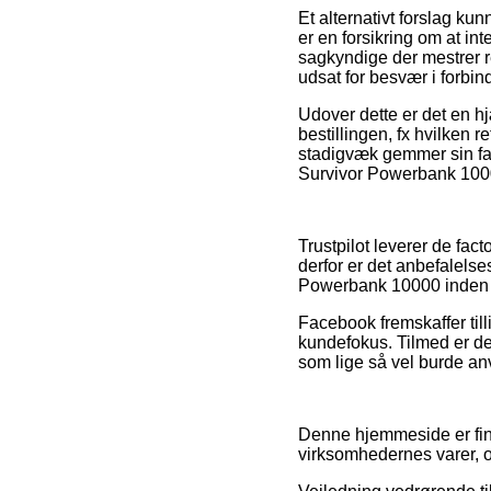
Et alternativt forslag k
er en forsikring om at in
sagkyndige der mestrer r
udsat for besvær i forbin
Udover dette er det en h
bestillingen, fx hvilken 
stadigvæk gemmer sin fa
Survivor Powerbank 10000
Trustpilot leverer de fac
derfor er det anbefalelse
Powerbank 10000 inden d
Facebook fremskaffer till
kundefokus. Tilmed er de
som lige så vel burde an
Denne hjemmeside er fina
virksomhedernes varer, 