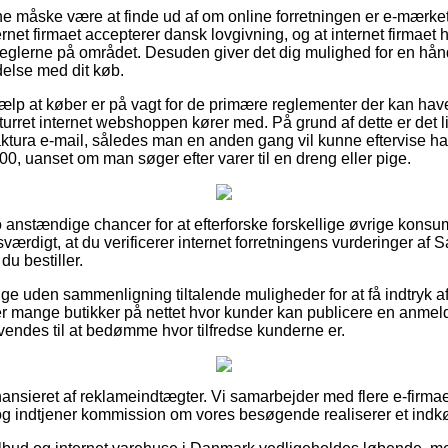
unne måske være at finde ud af om online forretningen er e-mærke
ternet firmaet accepterer dansk lovgivning, og at internet firmaet
eglerne på området. Desuden giver det dig mulighed for en hånd
delse med dit køb.
jælp at køber er på vagt for de primære reglementer der kan hav
returret internet webshoppen kører med. På grund af dette er det 
ktura e-mail, således man en anden gang vil kunne eftervise h
, uanset om man søger efter varer til en dreng eller pige.
to anstændige chancer for at efterforske forskellige øvrige kons
sværdigt, at du verificerer internet forretningens vurderinger af
u bestiller.
ige uden sammenligning tiltalende muligheder for at få indtryk a
r mange butikker på nettet hvor kunder kan publicere en anmelde
vendes til at bedømme hvor tilfredse kunderne er.
nsieret af reklameindtægter. Vi samarbejder med flere e-firmaer
og indtjener kommission om vores besøgende realiserer et indk