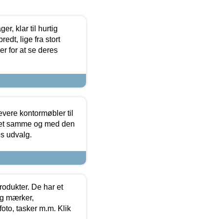
, klar til hurtig
edt, lige fra stort
er for at se deres
evere kontormøbler til
 det samme og med den
es udvalg.
rodukter. De har et
og mærker,
foto, tasker m.m. Klik