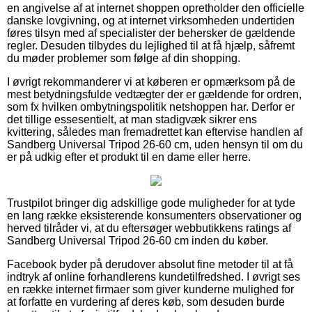
en angivelse af at internet shoppen opretholder den officielle
danske lovgivning, og at internet virksomheden undertiden
føres tilsyn med af specialister der behersker de gældende
regler. Desuden tilbydes du lejlighed til at få hjælp, såfremt
du møder problemer som følge af din shopping.
I øvrigt rekommanderer vi at køberen er opmærksom på de
mest betydningsfulde vedtægter der er gældende for ordren,
som fx hvilken ombytningspolitik netshoppen har. Derfor er
det tillige essesentielt, at man stadigvæk sikrer ens
kvittering, således man fremadrettet kan eftervise handlen af
Sandberg Universal Tripod 26-60 cm, uden hensyn til om du
er på udkig efter et produkt til en dame eller herre.
Trustpilot bringer dig adskillige gode muligheder for at tyde
en lang række eksisterende konsumenters observationer og
herved tilråder vi, at du eftersøger webbutikkens ratings af
Sandberg Universal Tripod 26-60 cm inden du køber.
Facebook byder på derudover absolut fine metoder til at få
indtryk af online forhandlerens kundetilfredshed. I øvrigt ses
en række internet firmaer som giver kunderne mulighed for
at forfatte en vurdering af deres køb, som desuden burde