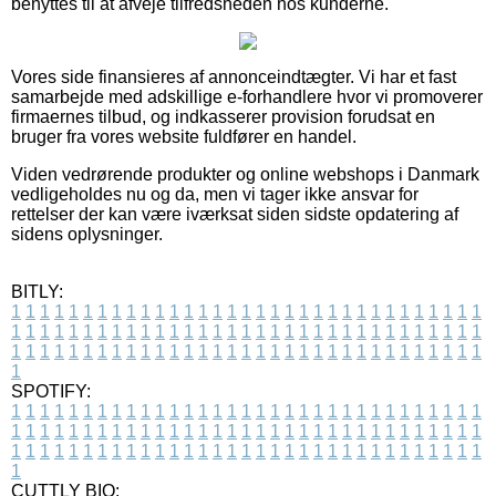
benyttes til at afveje tilfredsheden hos kunderne.
Vores side finansieres af annonceindtægter. Vi har et fast
samarbejde med adskillige e-forhandlere hvor vi promoverer
firmaernes tilbud, og indkasserer provision forudsat en
bruger fra vores website fuldfører en handel.
Viden vedrørende produkter og online webshops i Danmark
vedligeholdes nu og da, men vi tager ikke ansvar for
rettelser der kan være iværksat siden sidste opdatering af
sidens oplysninger.
BITLY:
1
1
1
1
1
1
1
1
1
1
1
1
1
1
1
1
1
1
1
1
1
1
1
1
1
1
1
1
1
1
1
1
1
1
1
1
1
1
1
1
1
1
1
1
1
1
1
1
1
1
1
1
1
1
1
1
1
1
1
1
1
1
1
1
1
1
1
1
1
1
1
1
1
1
1
1
1
1
1
1
1
1
1
1
1
1
1
1
1
1
1
1
1
1
1
1
1
1
1
1
SPOTIFY:
1
1
1
1
1
1
1
1
1
1
1
1
1
1
1
1
1
1
1
1
1
1
1
1
1
1
1
1
1
1
1
1
1
1
1
1
1
1
1
1
1
1
1
1
1
1
1
1
1
1
1
1
1
1
1
1
1
1
1
1
1
1
1
1
1
1
1
1
1
1
1
1
1
1
1
1
1
1
1
1
1
1
1
1
1
1
1
1
1
1
1
1
1
1
1
1
1
1
1
1
CUTTLY BIO: