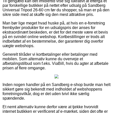
Til gengæld kan det imidlertid vise sig lukrativt at eftergå et
par forskellige butikker på nettet efter udsalg på Sandberg
Universal Tripod 26-60 cm før du shopper, så man er på den
sikre side med at skaffe sig den mest attraktive pris.
Man bør lige meget hvad huske på, at hvis en e-forretning
frembyder produkter for en udsalgspris der anses for
ekstraordinært beskeden, er det for det meste være et bevis
på en svindel online webshop. Kortbestillinger er trods alt
indbefattet af en bestemmelse, der garanterer dig overfor
uægte webshops.
Generelt tilråder vi kortbetalinger eller betalinger med
mobilen. Som alternativ kunne du overveje et
afbetalingstilbud som f.eks. ViaBill, hvis du agter at afbetale
prisen af flere omgange.
Inden nogen handler på en Sandberg e-shop burde man helt
sikkert gøre sig bekendt med indholdet af webshoppens
forretningsvilkår, dog er det uden tvivl ikke særlig
spændende.
Et nemt alternativ kunne derfor være at tjekke hvorvidt
internet butikken er verificeret af e-mærket, siden det ofte er