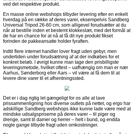
ved det respektive produkt.
En masse online webshops tilbyder levering efter en enkelt
hverdag på en række af deres varer, eksempelvis Sandberg
Universal Tripod 26-60 cm, som alligevel forudsætter at du
når at bestille inden et bestemt klokkeslæt, med det formål at
de har en chance for at nå at få dit nye produkt fikset
forinden de pakkeansatte holder fyraften.
Indtil flere internet handler lover fragt uden gebyr, men
undertiden under forudsætning af at der indkøbes for et
konkret beløb. I øvrigt kunne man tage den prisbilligste
leveringsmetode, hvilket oftest – uafhængig om man er nær
Aarhus, Sønderborg eller Aars – vil være at få dem til at
levere dine varer til et afhentningssted.
Det er i dag rigtig let gængeligt for os alle at lave
prissammenligning hos diverse outlets på nettet, og ergo har
adskillige Sandberg webshops ikke kunne lade være med at
mindske udsalgspriserne på deres varer – til piger og
drenge, samt til damer og herrer – helt i bund, og endda
nogle gange tilbyde fragt uden omkostninger.