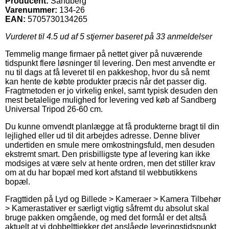
Producent:
Sandberg
Varenummer:
134-26
EAN:
5705730134265
Vurderet til
4.5
ud af 5 stjerner baseret på
33
anmeldelser
Temmelig mange firmaer på nettet giver på nuværende
tidspunkt flere løsninger til levering. Den mest anvendte er
nu til dags at få leveret til en pakkeshop, hvor du så nemt
kan hente de købte produkter præcis når det passer dig.
Fragtmetoden er jo virkelig enkel, samt typisk desuden den
mest betalelige mulighed for levering ved køb af Sandberg
Universal Tripod 26-60 cm.
Du kunne omvendt planlægge at få produkterne bragt til din
lejlighed eller ud til dit arbejdes adresse. Denne bliver
undertiden en smule mere omkostningsfuld, men desuden
ekstremt smart. Den prisbilligste type af levering kan ikke
modsiges at være selv at hente ordren, men det stiller krav
om at du har bopæl med kort afstand til webbutikkens
bopæl.
Fragttiden på Lyd og Billede > Kameraer > Kamera Tilbehør
> Kamerastativer er særligt vigtig såfremt du absolut skal
bruge pakken omgående, og med det formål er det altså
aktuelt at vi dobbelttjekker det anslåede leveringstidspunkt