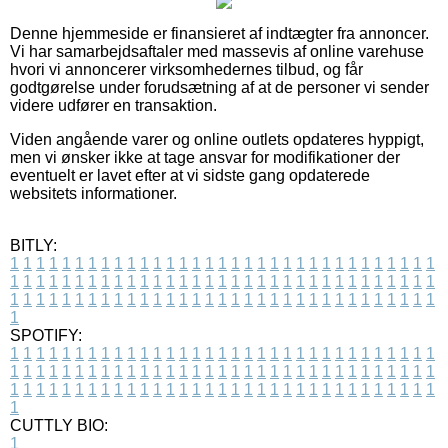
Denne hjemmeside er finansieret af indtægter fra annoncer.
Vi har samarbejdsaftaler med massevis af online varehuse
hvori vi annoncerer virksomhedernes tilbud, og får
godtgørelse under forudsætning af at de personer vi sender
videre udfører en transaktion.
Viden angående varer og online outlets opdateres hyppigt,
men vi ønsker ikke at tage ansvar for modifikationer der
eventuelt er lavet efter at vi sidste gang opdaterede
websitets informationer.
BITLY:
1
1
1
1
1
1
1
1
1
1
1
1
1
1
1
1
1
1
1
1
1
1
1
1
1
1
1
1
1
1
1
1
1
1
1
1
1
1
1
1
1
1
1
1
1
1
1
1
1
1
1
1
1
1
1
1
1
1
1
1
1
1
1
1
1
1
1
1
1
1
1
1
1
1
1
1
1
1
1
1
1
1
1
1
1
1
1
1
1
1
1
1
1
1
1
1
1
1
1
1
SPOTIFY:
1
1
1
1
1
1
1
1
1
1
1
1
1
1
1
1
1
1
1
1
1
1
1
1
1
1
1
1
1
1
1
1
1
1
1
1
1
1
1
1
1
1
1
1
1
1
1
1
1
1
1
1
1
1
1
1
1
1
1
1
1
1
1
1
1
1
1
1
1
1
1
1
1
1
1
1
1
1
1
1
1
1
1
1
1
1
1
1
1
1
1
1
1
1
1
1
1
1
1
1
CUTTLY BIO:
1