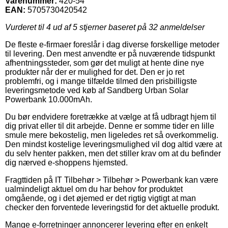
Varenummer:
420-54
EAN:
5705730420542
Vurderet til
4
ud af 5 stjerner baseret på
32
anmeldelser
De fleste e-firmaer foreslår i dag diverse forskellige metoder
til levering. Den mest anvendte er på nuværende tidspunkt
afhentningssteder, som gør det muligt at hente dine nye
produkter når der er mulighed for det. Den er jo ret
problemfri, og i mange tilfælde tilmed den prisbilligste
leveringsmetode ved køb af Sandberg Urban Solar
Powerbank 10.000mAh.
Du bør endvidere foretrække at vælge at få udbragt hjem til
dig privat eller til dit arbejde. Denne er somme tider en lille
smule mere bekostelig, men ligeledes ret så overkommelig.
Den mindst kostelige leveringsmulighed vil dog altid være at
du selv henter pakken, men det stiller krav om at du befinder
dig nærved e-shoppens hjemsted.
Fragttiden på IT Tilbehør > Tilbehør > Powerbank kan være
ualmindeligt aktuel om du har behov for produktet
omgående, og i det øjemed er det rigtig vigtigt at man
checker den forventede leveringstid for det aktuelle produkt.
Mange e-forretninger annoncerer levering efter en enkelt