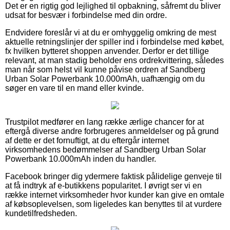
Det er en rigtig god lejlighed til opbakning, såfremt du bliver
udsat for besvær i forbindelse med din ordre.
Endvidere foreslår vi at du er omhyggelig omkring de mest
aktuelle retningslinjer der spiller ind i forbindelse med købet,
fx hvilken bytteret shoppen anvender. Derfor er det tillige
relevant, at man stadig beholder ens ordrekvittering, således
man når som helst vil kunne påvise ordren af Sandberg
Urban Solar Powerbank 10.000mAh, uafhængig om du
søger en vare til en mand eller kvinde.
Trustpilot medfører en lang række ærlige chancer for at
eftergå diverse andre forbrugeres anmeldelser og på grund
af dette er det fornuftigt, at du eftergår internet
virksomhedens bedømmelser af Sandberg Urban Solar
Powerbank 10.000mAh inden du handler.
Facebook bringer dig ydermere faktisk pålidelige genveje til
at få indtryk af e-butikkens popularitet. I øvrigt ser vi en
række internet virksomheder hvor kunder kan give en omtale
af købsoplevelsen, som ligeledes kan benyttes til at vurdere
kundetilfredsheden.