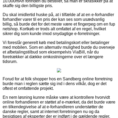
10.000mAh forinden du bestiller, så man er skråsikker på at
skaffe sig den billigste pris.
Du skal imidlertid huske på, at i tilfælde af at en e-forhandler
forhandler varer til en pris der kan ses som usædvanlig
billig, så burde det for det meste være et fingerpeg om en fup
netshop. Kortkøb er trods alt omfattet af en regel, hvilket
sikrer dig som kunde imod snydagtige e-forretninger.
Vi foreslår generelt køb med betalingskort eller betalinger
med mobilen. Som en alternativ mulighed burde du overveje
et afbetalingstilbud som eksempelvis ViaBill, når du
foretrækker at dække omkostningerne over et længere
tidsrum.
Forud for at folk shopper hos en Sandberg online forretning
burde man i reglen sætte sig ind i dens vilkår, dog er det
oftest et omfattende projekt.
En nem løsning kunne måske være at kontrollere hvorvidt
online forhandleren er støttet af e-mærket, da det burde være
en tilkendegivelse af at e-forhandleren understøtter de
danske regler, samt at internet forretningen nu og da
besigtiges af eksperter der er indført i de gældende regler.