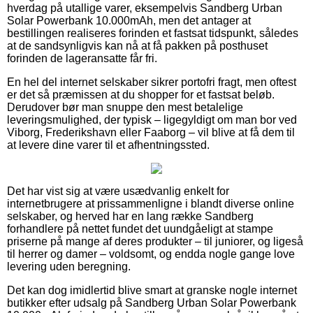
hverdag på utallige varer, eksempelvis Sandberg Urban
Solar Powerbank 10.000mAh, men det antager at
bestillingen realiseres forinden et fastsat tidspunkt, således
at de sandsynligvis kan nå at få pakken på posthuset
forinden de lageransatte får fri.
En hel del internet selskaber sikrer portofri fragt, men oftest
er det så præmissen at du shopper for et fastsat beløb.
Derudover bør man snuppe den mest betalelige
leveringsmulighed, der typisk – ligegyldigt om man bor ved
Viborg, Frederikshavn eller Faaborg – vil blive at få dem til
at levere dine varer til et afhentningssted.
Det har vist sig at være usædvanlig enkelt for
internetbrugere at prissammenligne i blandt diverse online
selskaber, og herved har en lang række Sandberg
forhandlere på nettet fundet det uundgåeligt at stampe
priserne på mange af deres produkter – til juniorer, og ligeså
til herrer og damer – voldsomt, og endda nogle gange love
levering uden beregning.
Det kan dog imidlertid blive smart at granske nogle internet
butikker efter udsalg på Sandberg Urban Solar Powerbank