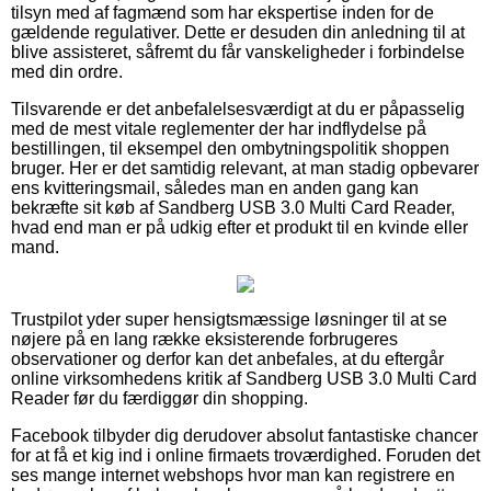
tilsyn med af fagmænd som har ekspertise inden for de
gældende regulativer. Dette er desuden din anledning til at
blive assisteret, såfremt du får vanskeligheder i forbindelse
med din ordre.
Tilsvarende er det anbefalelsesværdigt at du er påpasselig
med de mest vitale reglementer der har indflydelse på
bestillingen, til eksempel den ombytningspolitik shoppen
bruger. Her er det samtidig relevant, at man stadig opbevarer
ens kvitteringsmail, således man en anden gang kan
bekræfte sit køb af Sandberg USB 3.0 Multi Card Reader,
hvad end man er på udkig efter et produkt til en kvinde eller
mand.
Trustpilot yder super hensigtsmæssige løsninger til at se
nøjere på en lang række eksisterende forbrugeres
observationer og derfor kan det anbefales, at du eftergår
online virksomhedens kritik af Sandberg USB 3.0 Multi Card
Reader før du færdiggør din shopping.
Facebook tilbyder dig derudover absolut fantastiske chancer
for at få et kig ind i online firmaets troværdighed. Foruden det
ses mange internet webshops hvor man kan registrere en