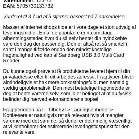
Varenummer:
133-73
EAN:
5705730133732
Vurderet til
3.7
ud af 5 stjerner baseret på
7
anmeldelser
Masser af internet shops tildeler i vore dage et stort udvalg af
leveringsmidler. En af de populære er nu om dage
afhentningssteder, hvor du så selv henter din nyindkøbte
vare den dag der passer dig. Den er altså ret så smertefri,
samt i mange tilfælde endda den mindst kostelige
fragtmulighed ved køb af Sandberg USB 3.0 Multi Card
Reader.
Du kunne også prøve at få produkterne leveret hjem til din
privatadresse eller til dit arbejdes adresse. Fragttypen bliver
almindeligvis et hak mere omkostningsfuld, men samtidig
vældig uproblematisk. Den mest betalelige fragtmetode er
dog at hente varerne selv, som jo er betinget af at du fysisk
befinder dig nærved e-forhandlerens bopæl.
Fragtperioden på IT Tilbehør > Lagringsenheder >
Kortlæsere er naturligvis ret så relevant hvis vi mangler
varerne med det samme, så derfor er det rimelig væsentligt
at vi kontrollerer det estimerede leveringstidspunkt for den
relevante vare.