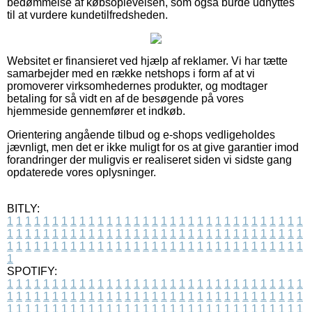
bedømmelse af købsoplevelsen, som også burde udnyttes
til at vurdere kundetilfredsheden.
Websitet er finansieret ved hjælp af reklamer. Vi har tætte
samarbejder med en række netshops i form af at vi
promoverer virksomhedernes produkter, og modtager
betaling for så vidt en af de besøgende på vores
hjemmeside gennemfører et indkøb.
Orientering angående tilbud og e-shops vedligeholdes
jævnligt, men det er ikke muligt for os at give garantier imod
forandringer der muligvis er realiseret siden vi sidste gang
opdaterede vores oplysninger.
BITLY:
1
1
1
1
1
1
1
1
1
1
1
1
1
1
1
1
1
1
1
1
1
1
1
1
1
1
1
1
1
1
1
1
1
1
1
1
1
1
1
1
1
1
1
1
1
1
1
1
1
1
1
1
1
1
1
1
1
1
1
1
1
1
1
1
1
1
1
1
1
1
1
1
1
1
1
1
1
1
1
1
1
1
1
1
1
1
1
1
1
1
1
1
1
1
1
1
1
1
1
1
SPOTIFY:
1
1
1
1
1
1
1
1
1
1
1
1
1
1
1
1
1
1
1
1
1
1
1
1
1
1
1
1
1
1
1
1
1
1
1
1
1
1
1
1
1
1
1
1
1
1
1
1
1
1
1
1
1
1
1
1
1
1
1
1
1
1
1
1
1
1
1
1
1
1
1
1
1
1
1
1
1
1
1
1
1
1
1
1
1
1
1
1
1
1
1
1
1
1
1
1
1
1
1