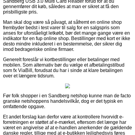
Sandberg USB 3.0 Multi Card Reader forud for at du
gennemfører dit køb, således at man er sikret at få den
prisbilligste pris.
Man skal dog være så påvagt, at såfremt en online shop
frembyder bedst i test varer til salg for en salgspris som
anses for uforståeligt letkøbt, bør det mange gange være en
indikator for en fup online shop. Bestillinger med kort er ikke
desto mindre inkluderet i en bestemmelse, der sikrer dig
imod bedrageriske online firmaer.
Generelt foreslår vi kortbestillinger eller betalinger med
mobilen. Som alternativ bør du vælge et afbetalingstilbud
som fx ViaBill, forudsat du har i sinde at klare betalingen
over et længere tidsrum.
Før folk shopper i en Sandberg netshop kunne man de facto
granske netshoppens handelsvilkår, dog er det typisk en
omfattende opgave.
Et andet forslag kan derfor være at kontrollere hvorvidt e-
forretningen er støttet af e-mærket, eftersom det længe har
været en angivelse af at e-handlen anerkender de gældende
danske regler, tillige med at e-butikken lejlighedsvis føres