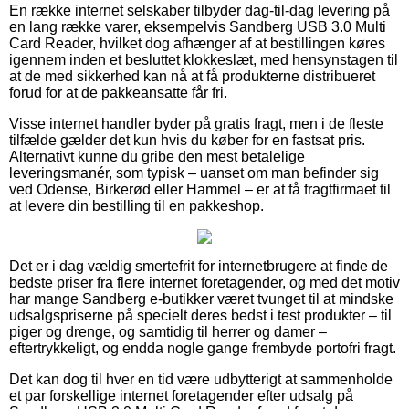
En række internet selskaber tilbyder dag-til-dag levering på
en lang række varer, eksempelvis Sandberg USB 3.0 Multi
Card Reader, hvilket dog afhænger af at bestillingen køres
igennem inden et besluttet klokkeslæt, med hensynstagen til
at de med sikkerhed kan nå at få produkterne distribueret
forud for at de pakkeansatte får fri.
Visse internet handler byder på gratis fragt, men i de fleste
tilfælde gælder det kun hvis du køber for en fastsat pris.
Alternativt kunne du gribe den mest betalelige
leveringsmanér, som typisk – uanset om man befinder sig
ved Odense, Birkerød eller Hammel – er at få fragtfirmaet til
at levere din bestilling til en pakkeshop.
Det er i dag vældig smertefrit for internetbrugere at finde de
bedste priser fra flere internet foretagender, og med det motiv
har mange Sandberg e-butikker været tvunget til at mindske
udsalgspriserne på specielt deres bedst i test produkter – til
piger og drenge, og samtidig til herrer og damer –
eftertrykkeligt, og endda nogle gange frembyde portofri fragt.
Det kan dog til hver en tid være udbytterigt at sammenholde
et par forskellige internet foretagender efter udsalg på