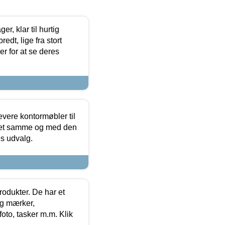
, klar til hurtig
edt, lige fra stort
er for at se deres
evere kontormøbler til
 det samme og med den
es udvalg.
rodukter. De har et
og mærker,
foto, tasker m.m. Klik