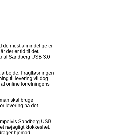
af de mest almindelige er
 der er tid til det.
køb af Sandberg USB 3.0
it arbejde. Fragtløsningen
ng til levering vil dog
af online forretningens
 man skal bruge
or levering på det
eksempelvis Sandberg USB
et nøjagtigt klokkeslæt,
 drager hjemad.