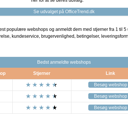
her for at se deres udvalg.
Se udvalget på OfficeTrend.dk
t populære webshops og anmeldt dem med stjerner fra 1 til 5 ud
rrelse, kundeservice, brugervenlighed, betingelser, leveringsfor
Bedst anmeldte webshops
op
Stjerner
Link
Besøg webshop
Besøg webshop
Besøg webshop