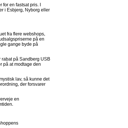
or en fastsat pris. I
 i Esbjerg, Nyborg eller
uet fra flere webshops,
 udsalgspriserne på en
 nogle gange byde på
er rabat på Sandberg USB
ker på at modtage den
mystisk lav, så kunne det
orordning, der forsvarer
verveje en
mtiden.
 shoppens