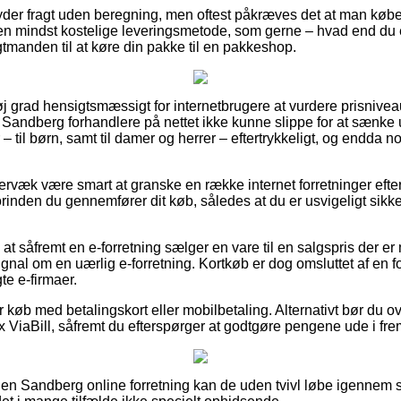
der fragt uden beregning, men oftest påkræves det at man køber f
n mindst kostelige leveringsmetode, som gerne – hvad end du er
agtmanden til at køre din pakke til en pakkeshop.
øj grad hensigtsmæssigt for internetbrugere at vurdere prisnivea
ge Sandberg forhandlere på nettet ikke kunne slippe for at sænke
– til børn, samt til damer og herrer – eftertrykkeligt, og endda
ervæk være smart at granske en række internet forretninger eft
orinden du gennemfører dit køb, således at du er usvigeligt sik
t såfremt en e-forretning sælger en vare til en salgspris der er 
signal om en uærlig e-forretning. Kortkøb er dog omsluttet af en f
e e-firmaer.
for køb med betalingskort eller mobilbetaling. Alternativt bør du o
x ViaBill, såfremt du efterspørger at godtgøre pengene ude i fre
 en Sandberg online forretning kan de uden tvivl løbe igennem