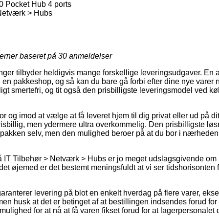
 Pocket Hub 4 ports
 Netværk > Hubs
jerner baseret på
30
anmeldelser
inger tilbyder heldigvis mange forskellige leveringsudgaver. En 
 en pakkeshop, og så kan du bare gå forbi efter dine nye varer når
igt smertefri, og tit også den prisbilligste leveringsmodel ved 
r og imod at vælge at få leveret hjem til dig privat eller ud på d
risbillig, men ydermere ultra overkommelig. Den prisbilligste løsni
 pakken selv, men den mulighed beroer på at du bor i nærheden 
 IT Tilbehør > Netværk > Hubs er jo meget udslagsgivende om
 det øjemed er det bestemt meningsfuldt at vi ser tidshorisonten f
garanterer levering på blot en enkelt hverdag på flere varer, 
en husk at det er betinget af at bestillingen indsendes forud for 
mulighed for at nå at få varen fikset forud for at lagerpersonalet