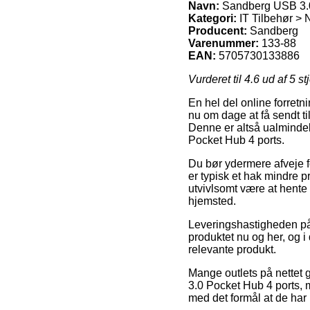
Navn:
Sandberg USB 3.0
Kategori:
IT Tilbehør >
Producent:
Sandberg
Varenummer:
133-88
EAN:
5705730133886
Vurderet til
4.6
ud af 5 st
En hel del online forretn
nu om dage at få sendt til
Denne er altså ualmindel
Pocket Hub 4 ports.
Du bør ydermere afveje fo
er typisk et hak mindre p
utvivlsomt være at hente
hjemsted.
Leveringshastigheden på
produktet nu og her, og i
relevante produkt.
Mange outlets på nettet 
3.0 Pocket Hub 4 ports, m
med det formål at de har 