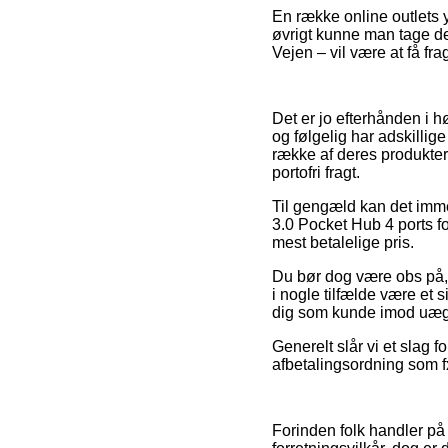
En række online outlets y
øvrigt kunne man tage de
Vejen – vil være at få fr
Det er jo efterhånden i h
og følgelig har adskilli
række af deres produkter 
portofri fragt.
Til gengæld kan det imm
3.0 Pocket Hub 4 ports f
mest betalelige pris.
Du bør dog være obs på, a
i nogle tilfælde være et 
dig som kunde imod uægt
Generelt slår vi et slag 
afbetalingsordning som f
Forinden folk handler på