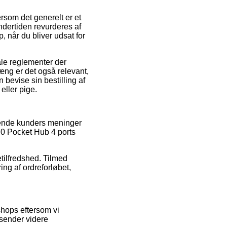
ersom det generelt er et
undertiden revurderes af
 når du bliver udsat for
ale reglementer der
ng er det også relevant,
bevise sin bestilling af
eller pige.
erende kunders meninger
.0 Pocket Hub 4 ports
tilfredshed. Tilmed
ng af ordreforløbet,
hops eftersom vi
 sender videre