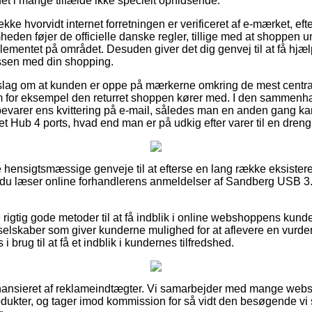
 det i mange tilfælde ikke specielt ophidsende.
kke hvorvidt internet forretningen er verificeret af e-mærket, eft
heden føjer de officielle danske regler, tillige med at shoppen 
mentet på området. Desuden giver det dig genvej til at få hjælp,
essen med din shopping.
forslag om at kunden er oppe på mærkerne omkring de mest centr
m for eksempel den returret shoppen kører med. I den sammenhæ
evarer ens kvittering på e-mail, således man en anden gang kan 
Hub 4 ports, hvad end man er på udkig efter varer til en dreng 
se hensigtsmæssige genveje til at efterse en lang række eksist
at du læser online forhandlerens anmeldelser af Sandberg USB 3
igtig gode metoder til at få indblik i online webshoppens kunde
selskaber som giver kunderne mulighed for at aflevere en vurderi
i brug til at få et indblik i kundernes tilfredshed.
ansieret af reklameindtægter. Vi samarbejder med mange webs
odukter, og tager imod kommission for så vidt den besøgende vi