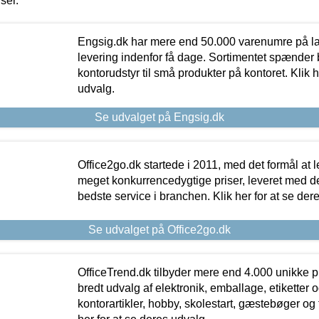
iser.
Engsig.dk har mere end 50.000 varenumre på lager
levering indenfor få dage. Sortimentet spænder br
kontorudstyr til små produkter på kontoret. Klik h
udvalg.
Se udvalget på Engsig.dk
Office2go.dk startede i 2011, med det formål at l
meget konkurrencedygtige priser, leveret med
bedste service i branchen. Klik her for at se der
Se udvalget på Office2go.dk
OfficeTrend.dk tilbyder mere end 4.000 unikke p
bredt udvalg af elektronik, emballage, etiketter 
kontorartikler, hobby, skolestart, gæstebøger og 