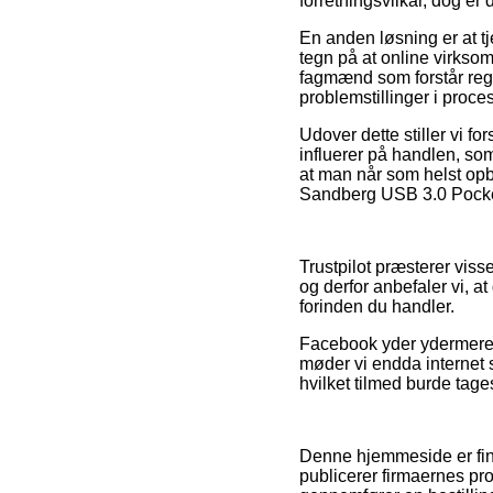
forretningsvilkår, dog er
En anden løsning er at tje
tegn på at online virksom
fagmænd som forstår regle
problemstillinger i proc
Udover dette stiller vi 
influerer på handlen, so
at man når som helst opb
Sandberg USB 3.0 Pocket 
Trustpilot præsterer vis
og derfor anbefaler vi, 
forinden du handler.
Facebook yder ydermere r
møder vi endda internet 
hvilket tilmed burde tages 
Denne hjemmeside er fin
publicerer firmaernes pr