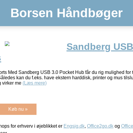
Borsen Håndbøger
Sandberg USB 
s
ts Med Sandberg USB 3.0 Pocket Hub får du rig mulighed for ti
åledes kan du f.eks. have ekstern harddisk, printer og mus tilsl
og virker me
(Læs mere)
Køb nu »
ps for erhverv i øjeblikket er
Engsig.dk
,
Office2go.dk
og
Offic