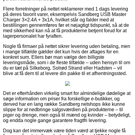
Flere forretninger på nettet reklamerer med 1 dags levering
på deres favorit varer, eksempelvis Sandberg USB Master
Charger 3×2.4A + 3x1A, hvilket står og falder med at
bestillingen gennemføres før et nøjagtigt tidspunkt, så at de
med sikkerhed kan nå at få produkterne betjent forud for at
lagerpersonalet har fyraften.
Nogle få firmaer på nettet sikrer levering uden betaling, men
i mange tilfælde gælder det kun hvis der aftages for en
konkret sum. Ellers bør man vælge den billigste
leveringsmåde, som i de fleste tilfælde – uden hensyn til om
du er tæt på Silkeborg, Solrød Strand eller Hadsten – vil
blive at få dem til at levere din pakke til et afhentningssted.
Det er efterhånden virkelig smart for almindelige dødelige at
søge information om priser fra forskellige e-butikker, og
derved har en lang række Sandberg netshops ikke kunne
slippe for at nedbringe salgsværdien på produkterne – til
piger og drenge, men også til mænd og kvinder – betydeligt,
og endda nogle gange garantere fragtfri levering.
Dog kan det immervæk være tiden værd at tjekke nogle få