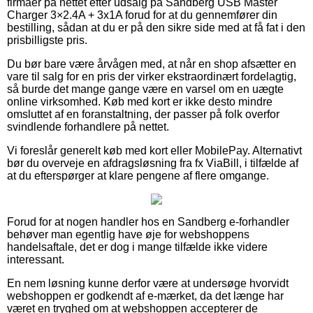
firmaer på nettet efter udsalg på Sandberg USB Master
Charger 3×2.4A + 3x1A forud for at du gennemfører din
bestilling, sådan at du er på den sikre side med at få fat i den
prisbilligste pris.
Du bør bare være årvågen med, at når en shop afsætter en
vare til salg for en pris der virker ekstraordinært fordelagtig,
så burde det mange gange være en varsel om en uægte
online virksomhed. Køb med kort er ikke desto mindre
omsluttet af en foranstaltning, der passer på folk overfor
svindlende forhandlere på nettet.
Vi foreslår generelt køb med kort eller MobilePay. Alternativt
bør du overveje en afdragsløsning fra fx ViaBill, i tilfælde af
at du efterspørger at klare pengene af flere omgange.
Forud for at nogen handler hos en Sandberg e-forhandler
behøver man egentlig have øje for webshoppens
handelsaftale, det er dog i mange tilfælde ikke videre
interessant.
En nem løsning kunne derfor være at undersøge hvorvidt
webshoppen er godkendt af e-mærket, da det længe har
været en tryghed om at webshoppen accepterer de