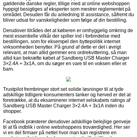
gældende danske regler, tillige med at online webshoppen
hyppigt besigtiges af eksperter som mestrer reglementet på
området. Desuden får du anledning til assistance, såfremt du
bliver udsat for vanskeligheder som følge af din bestilling.
Derudover tilrådes det at køberen er omhyggelig omkring de
mest essentielle vilkår der spiller ind i forbindelse med
bestillingen, som for eksempel den byttepolitik internet
virksomheden benytter. På grund af dette er det i øvrigt
relevant, at man altid gemmer ens ordrekvittering, så man
altid kan bekræfte købet af Sandberg USB Master Charger
3×2.4A + 3x1A, om du søger en vare til en voksen eller et
barn.
Trustpilot frembringer stort set solide løsninger til at tyde
adskillige tidligere konsumenters tanker og herved er det at
foretrække, at du eksaminerer internet selskabets ratings af
Sandberg USB Master Charger 3×2.4A + 3x1A inden du
shopper.
Facebook præsterer derudover adskillige belejlige genveje
til at få indblik i online webshoppens troværdighed. Her ser
vi en del firmaer på nettet hvor man kan registrere en