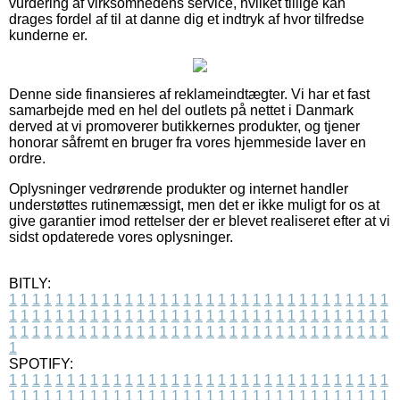
vurdering af virksomhedens service, hvilket tillige kan
drages fordel af til at danne dig et indtryk af hvor tilfredse
kunderne er.
Denne side finansieres af reklameindtægter. Vi har et fast
samarbejde med en hel del outlets på nettet i Danmark
derved at vi promoverer butikkernes produkter, og tjener
honorar såfremt en bruger fra vores hjemmeside laver en
ordre.
Oplysninger vedrørende produkter og internet handler
understøttes rutinemæssigt, men det er ikke muligt for os at
give garantier imod rettelser der er blevet realiseret efter at vi
sidst opdaterede vores oplysninger.
BITLY:
1
1
1
1
1
1
1
1
1
1
1
1
1
1
1
1
1
1
1
1
1
1
1
1
1
1
1
1
1
1
1
1
1
1
1
1
1
1
1
1
1
1
1
1
1
1
1
1
1
1
1
1
1
1
1
1
1
1
1
1
1
1
1
1
1
1
1
1
1
1
1
1
1
1
1
1
1
1
1
1
1
1
1
1
1
1
1
1
1
1
1
1
1
1
1
1
1
1
1
1
SPOTIFY:
1
1
1
1
1
1
1
1
1
1
1
1
1
1
1
1
1
1
1
1
1
1
1
1
1
1
1
1
1
1
1
1
1
1
1
1
1
1
1
1
1
1
1
1
1
1
1
1
1
1
1
1
1
1
1
1
1
1
1
1
1
1
1
1
1
1