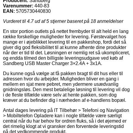
Producent:
Sandberg
Varenummer:
440-83
EAN:
5705730440830
Vurderet til
4.7
ud af 5 stjerner baseret på
18
anmeldelser
En stor portion outlets på nettet frembyder til alt held en lang
række forskellige muligheder for levering. Førstevalget hos
mange er i øjeblikket levering til en pakkeshop, fordi det så
giver dig god fleksibilitet til at kunne afhente dine produkter
når der er tid til det. Løsningen er nemlig ret så ukompliceret,
og endda tilmed den billigste leveringsudgave ved køb af
Sandberg USB Master Charger 3×2.4A + 3x1A.
Du kunne også vælge at få pakken bragt til dit hus eller til
adressen hvor du arbejder. Muligheden bliver en gang i
mellem en sjat mere pebret, men ydermere usædvanlig
gnidningsløs. Den mest betalelige løsning til levering vil dog
i de fleste tilfælde være selv at hente pakken, som dog
kræver at du befinder dig i nærheden af e-handlens bopæl.
Antal dages levering på IT Tilbehør > Telefoni og Navigation
> Mobiltelefon Opladere kan i nogle tilfælde være særligt
central når du har behov for ordren fluks, så i det øjemed er
det rimelig klogt at vi gransker den forventede leveringstid
på det vedkommende produkt.