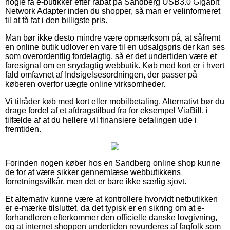
nogle få e-butikker efter rabat på Sandberg USB3.0 Gigabit
Network Adapter inden du shopper, så man er velinformeret
til at få fat i den billigste pris.
Man bør ikke desto mindre være opmærksom på, at såfremt
en online butik udlover en vare til en udsalgspris der kan ses
som overordentlig fordelagtig, så er det undertiden være et
faresignal om en snydagtig webbutik. Køb med kort er i hvert
fald omfavnet af Indsigelsesordningen, der passer på
køberen overfor uægte online virksomheder.
Vi tilråder køb med kort eller mobilbetaling. Alternativt bør du
drage fordel af et afdragstilbud fra for eksempel ViaBill, i
tilfælde af at du hellere vil finansiere betalingen ude i
fremtiden.
Forinden nogen køber hos en Sandberg online shop kunne
de for at være sikker gennemlæse webbutikkens
forretningsvilkår, men det er bare ikke særlig sjovt.
Et alternativ kunne være at kontrollere hvorvidt netbutikken
er e-mærke tilsluttet, da det typisk er en sikring om at e-
forhandleren efterkommer den officielle danske lovgivning,
og at internet shoppen undertiden revurderes af fagfolk som