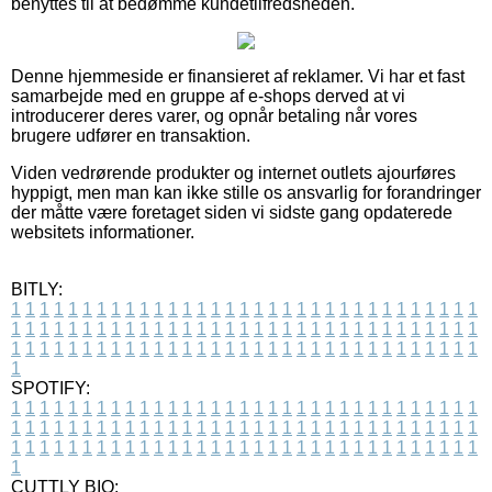
benyttes til at bedømme kundetilfredsheden.
Denne hjemmeside er finansieret af reklamer. Vi har et fast
samarbejde med en gruppe af e-shops derved at vi
introducerer deres varer, og opnår betaling når vores
brugere udfører en transaktion.
Viden vedrørende produkter og internet outlets ajourføres
hyppigt, men man kan ikke stille os ansvarlig for forandringer
der måtte være foretaget siden vi sidste gang opdaterede
websitets informationer.
BITLY:
1
1
1
1
1
1
1
1
1
1
1
1
1
1
1
1
1
1
1
1
1
1
1
1
1
1
1
1
1
1
1
1
1
1
1
1
1
1
1
1
1
1
1
1
1
1
1
1
1
1
1
1
1
1
1
1
1
1
1
1
1
1
1
1
1
1
1
1
1
1
1
1
1
1
1
1
1
1
1
1
1
1
1
1
1
1
1
1
1
1
1
1
1
1
1
1
1
1
1
1
SPOTIFY:
1
1
1
1
1
1
1
1
1
1
1
1
1
1
1
1
1
1
1
1
1
1
1
1
1
1
1
1
1
1
1
1
1
1
1
1
1
1
1
1
1
1
1
1
1
1
1
1
1
1
1
1
1
1
1
1
1
1
1
1
1
1
1
1
1
1
1
1
1
1
1
1
1
1
1
1
1
1
1
1
1
1
1
1
1
1
1
1
1
1
1
1
1
1
1
1
1
1
1
1
CUTTLY BIO: