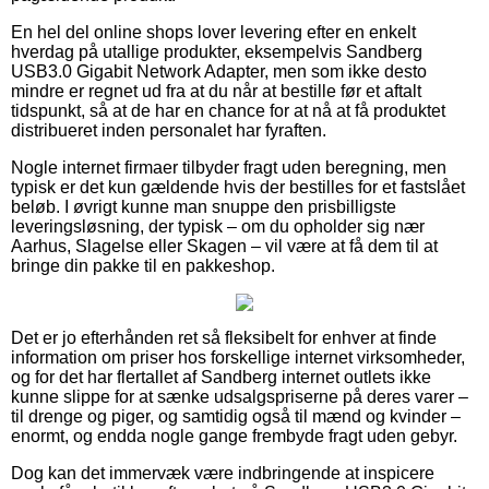
En hel del online shops lover levering efter en enkelt
hverdag på utallige produkter, eksempelvis Sandberg
USB3.0 Gigabit Network Adapter, men som ikke desto
mindre er regnet ud fra at du når at bestille før et aftalt
tidspunkt, så at de har en chance for at nå at få produktet
distribueret inden personalet har fyraften.
Nogle internet firmaer tilbyder fragt uden beregning, men
typisk er det kun gældende hvis der bestilles for et fastslået
beløb. I øvrigt kunne man snuppe den prisbilligste
leveringsløsning, der typisk – om du opholder sig nær
Aarhus, Slagelse eller Skagen – vil være at få dem til at
bringe din pakke til en pakkeshop.
Det er jo efterhånden ret så fleksibelt for enhver at finde
information om priser hos forskellige internet virksomheder,
og for det har flertallet af Sandberg internet outlets ikke
kunne slippe for at sænke udsalgspriserne på deres varer –
til drenge og piger, og samtidig også til mænd og kvinder –
enormt, og endda nogle gange frembyde fragt uden gebyr.
Dog kan det immervæk være indbringende at inspicere