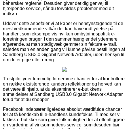
behersker reglerne. Desuden giver det dig genvej til
hjælpende service, når du forvoldes problemer med dit
indkøb.
Udover dette anbefaler vi at køber er hensynstagende til de
mest vedkommende vilkår der kan have indflydelse på
handlen, som eksempelvis hvilken ombytningspolitik e-
forretningen bruger. I den sammenhæng er det ydermere
afgørende, at man stadigvæk gemmer sin faktura e-mail,
således man en anden gang vil kunne påvise bestillingen af
Sandberg USB3.0 Gigabit Network Adapter, uden hensyn til
om du er pige eller dreng.
Trustpilot yder temmelig fornemme chancer for at kontrollere
en række eksisterende kunders reflektioner og herved kan
det være til hjælp, at du eksaminerer e-butikkens
anmeldelser af Sandberg USB3.0 Gigabit Network Adapter
forud for at du shopper.
Facebook indebærer ligeledes absolut værdifulde chancer
for at få kendskab til e-handlens kundefokus. Tilmed ser vi
faktisk e-butikker som giver folk mulighed for at offentliggøre
en vurdering af virksomhedens service, som desuden bør