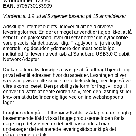
Varenummer:
133-90
EAN:
5705730133909
Vurderet til
3.9
ud af 5 stjerner baseret på
15
anmeldelser
Adskillige internet outlets udlover til alt held diverse
leveringsformer. En der er meget anvendt er i øjeblikket at få
sendt til en pakkeshop, hvor du selv henter din nyindkøbte
vare præcis når det passer dig. Fragttypen er jo virkelig
smertefri, og desuden ydermere den mest betalelige
mulighed for levering ved køb af Sandberg USB3.0 Gigabit
Network Adapter.
Du kan alternativt forsøge at vælge at få udbragt hjem til dig
privat eller til adressen hvor du arbejder. Løsningen bliver
sædvanligvis en lille smule mere bekostelig, men lige så vel
ultra ukompliceret. Den prisbilligste form for fragt vil dog til
enhver tid være at hente ordren selv, men den løsning stiller
krav om at du befinder dig lige ved online webshoppens
lager.
Fragtperioden på IT Tilbehør > Kabler > Adaptere er jo rigtig
bestemmende ifald vi skal bruge produkterne inden for få
dage, og i det øjemed er det helt passende at man
undersøger det estimerede leveringstidspunkt på det
pågældende produkt.