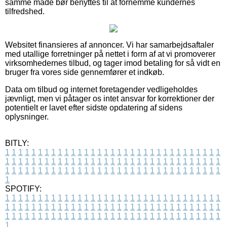
samme måde bør benyttes til at fornemme kundernes
tilfredshed.
Websitet finansieres af annoncer. Vi har samarbejdsaftaler
med utallige forretninger på nettet i form af at vi promoverer
virksomhedernes tilbud, og tager imod betaling for så vidt en
bruger fra vores side gennemfører et indkøb.
Data om tilbud og internet foretagender vedligeholdes
jævnligt, men vi påtager os intet ansvar for korrektioner der
potentielt er lavet efter sidste opdatering af sidens
oplysninger.
BITLY:
1
1
1
1
1
1
1
1
1
1
1
1
1
1
1
1
1
1
1
1
1
1
1
1
1
1
1
1
1
1
1
1
1
1
1
1
1
1
1
1
1
1
1
1
1
1
1
1
1
1
1
1
1
1
1
1
1
1
1
1
1
1
1
1
1
1
1
1
1
1
1
1
1
1
1
1
1
1
1
1
1
1
1
1
1
1
1
1
1
1
1
1
1
1
1
1
1
1
1
1
SPOTIFY:
1
1
1
1
1
1
1
1
1
1
1
1
1
1
1
1
1
1
1
1
1
1
1
1
1
1
1
1
1
1
1
1
1
1
1
1
1
1
1
1
1
1
1
1
1
1
1
1
1
1
1
1
1
1
1
1
1
1
1
1
1
1
1
1
1
1
1
1
1
1
1
1
1
1
1
1
1
1
1
1
1
1
1
1
1
1
1
1
1
1
1
1
1
1
1
1
1
1
1
1