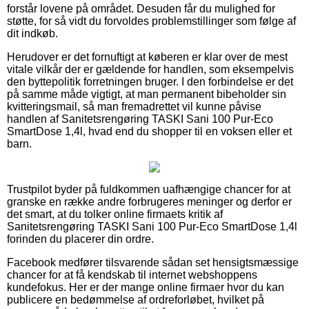
forstår lovene på området. Desuden får du mulighed for
støtte, for så vidt du forvoldes problemstillinger som følge af
dit indkøb.
Herudover er det fornuftigt at køberen er klar over de mest
vitale vilkår der er gældende for handlen, som eksempelvis
den byttepolitik forretningen bruger. I den forbindelse er det
på samme måde vigtigt, at man permanent bibeholder sin
kvitteringsmail, så man fremadrettet vil kunne påvise
handlen af Sanitetsrengøring TASKI Sani 100 Pur-Eco
SmartDose 1,4l, hvad end du shopper til en voksen eller et
barn.
Trustpilot byder på fuldkommen uafhængige chancer for at
granske en række andre forbrugeres meninger og derfor er
det smart, at du tolker online firmaets kritik af
Sanitetsrengøring TASKI Sani 100 Pur-Eco SmartDose 1,4l
forinden du placerer din ordre.
Facebook medfører tilsvarende sådan set hensigtsmæssige
chancer for at få kendskab til internet webshoppens
kundefokus. Her er der mange online firmaer hvor du kan
publicere en bedømmelse af ordreforløbet, hvilket på