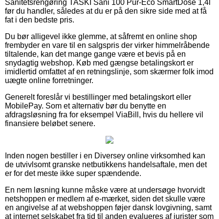
Sanitetsrengøring TASKI Sani 100 Pur-Eco SmartDose 1,4l
før du handler, således at du er på den sikre side med at få
fat i den bedste pris.
Du bør alligevel ikke glemme, at såfremt en online shop
frembyder en vare til en salgspris der virker himmelråbende
tiltalende, kan det mange gange være et bevis på en
snydagtig webshop. Køb med gængse betalingskort er
imidlertid omfattet af en retningslinje, som skærmer folk imod
uægte online forretninger.
Generelt foreslår vi bestillinger med betalingskort eller
MobilePay. Som et alternativ bør du benytte en
afdragsløsning fra for eksempel ViaBill, hvis du hellere vil
finansiere beløbet senere.
Inden nogen bestiller i en Diversey online virksomhed kan
de utvivlsomt granske netbutikkens handelsaftale, men det
er for det meste ikke super spændende.
En nem løsning kunne måske være at undersøge hvorvidt
netshoppen er medlem af e-mærket, siden det skulle være
en angivelse af at webshoppen føjer dansk lovgivning, samt
at internet selskabet fra tid til anden evalueres af jurister som