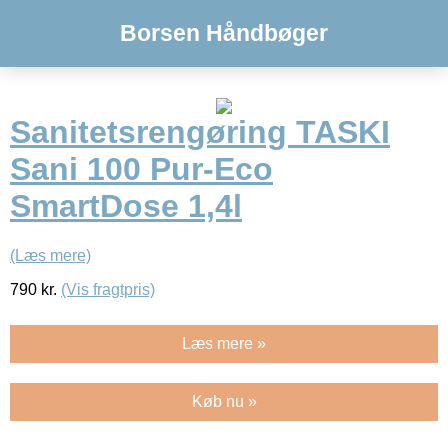
Borsen Håndbøger
Sanitetsrengøring TASKI
Sani 100 Pur-Eco
SmartDose 1,4l
(Læs mere)
790
kr.
(Vis fragtpris)
Læs mere »
Køb nu »