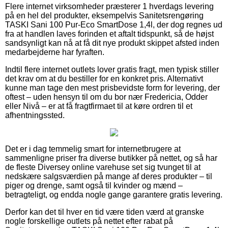
Flere internet virksomheder præsterer 1 hverdags levering
på en hel del produkter, eksempelvis Sanitetsrengøring
TASKI Sani 100 Pur-Eco SmartDose 1,4l, der dog regnes ud
fra at handlen laves forinden et aftalt tidspunkt, så de højst
sandsynligt kan nå at få dit nye produkt skippet afsted inden
medarbejderne har fyraften.
Indtil flere internet outlets lover gratis fragt, men typisk stiller
det krav om at du bestiller for en konkret pris. Alternativt
kunne man tage den mest prisbevidste form for levering, der
oftest – uden hensyn til om du bor nær Fredericia, Odder
eller Nivå – er at få fragtfirmaet til at køre ordren til et
afhentningssted.
Det er i dag temmelig smart for internetbrugere at
sammenligne priser fra diverse butikker på nettet, og så har
de fleste Diversey online varehuse set sig tvunget til at
nedskære salgsværdien på mange af deres produkter – til
piger og drenge, samt også til kvinder og mænd –
betragteligt, og endda nogle gange garantere gratis levering.
Derfor kan det til hver en tid være tiden værd at granske
nogle forskellige outlets på nettet efter rabat på