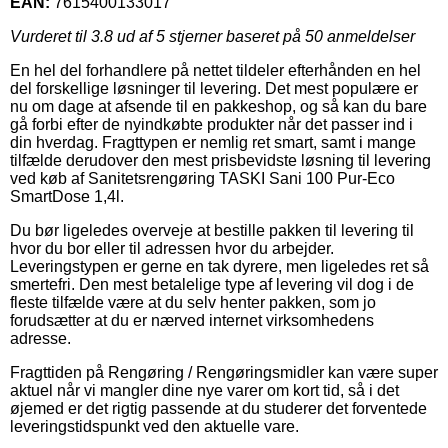
EAN:
7615400133017
Vurderet til
3.8
ud af 5 stjerner baseret på
50
anmeldelser
En hel del forhandlere på nettet tildeler efterhånden en hel
del forskellige løsninger til levering. Det mest populære er
nu om dage at afsende til en pakkeshop, og så kan du bare
gå forbi efter de nyindkøbte produkter når det passer ind i
din hverdag. Fragttypen er nemlig ret smart, samt i mange
tilfælde derudover den mest prisbevidste løsning til levering
ved køb af Sanitetsrengøring TASKI Sani 100 Pur-Eco
SmartDose 1,4l.
Du bør ligeledes overveje at bestille pakken til levering til
hvor du bor eller til adressen hvor du arbejder.
Leveringstypen er gerne en tak dyrere, men ligeledes ret så
smertefri. Den mest betalelige type af levering vil dog i de
fleste tilfælde være at du selv henter pakken, som jo
forudsætter at du er nærved internet virksomhedens
adresse.
Fragttiden på Rengøring / Rengøringsmidler kan være super
aktuel når vi mangler dine nye varer om kort tid, så i det
øjemed er det rigtig passende at du studerer det forventede
leveringstidspunkt ved den aktuelle vare.