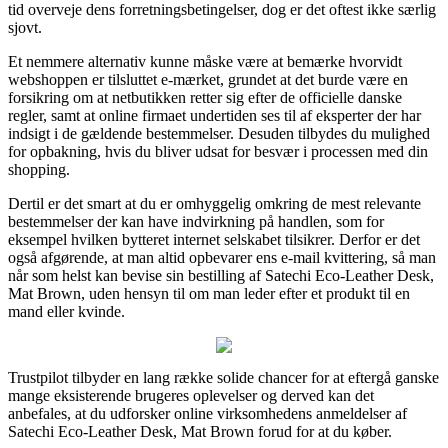
tid overveje dens forretningsbetingelser, dog er det oftest ikke særlig
sjovt.
Et nemmere alternativ kunne måske være at bemærke hvorvidt
webshoppen er tilsluttet e-mærket, grundet at det burde være en
forsikring om at netbutikken retter sig efter de officielle danske
regler, samt at online firmaet undertiden ses til af eksperter der har
indsigt i de gældende bestemmelser. Desuden tilbydes du mulighed
for opbakning, hvis du bliver udsat for besvær i processen med din
shopping.
Dertil er det smart at du er omhyggelig omkring de mest relevante
bestemmelser der kan have indvirkning på handlen, som for
eksempel hvilken bytteret internet selskabet tilsikrer. Derfor er det
også afgørende, at man altid opbevarer ens e-mail kvittering, så man
når som helst kan bevise sin bestilling af Satechi Eco-Leather Desk,
Mat Brown, uden hensyn til om man leder efter et produkt til en
mand eller kvinde.
Trustpilot tilbyder en lang række solide chancer for at eftergå ganske
mange eksisterende brugeres oplevelser og derved kan det
anbefales, at du udforsker online virksomhedens anmeldelser af
Satechi Eco-Leather Desk, Mat Brown forud for at du køber.