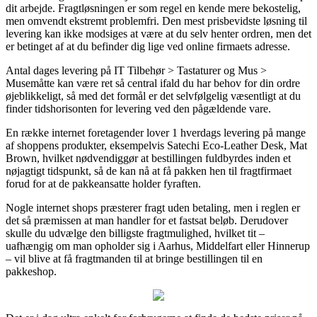
dit arbejde. Fragtløsningen er som regel en kende mere bekostelig,
men omvendt ekstremt problemfri. Den mest prisbevidste løsning til
levering kan ikke modsiges at være at du selv henter ordren, men det
er betinget af at du befinder dig lige ved online firmaets adresse.
Antal dages levering på IT Tilbehør > Tastaturer og Mus >
Musemåtte kan være ret så central ifald du har behov for din ordre
øjeblikkeligt, så med det formål er det selvfølgelig væsentligt at du
finder tidshorisonten for levering ved den pågældende vare.
En række internet foretagender lover 1 hverdags levering på mange
af shoppens produkter, eksempelvis Satechi Eco-Leather Desk, Mat
Brown, hvilket nødvendiggør at bestillingen fuldbyrdes inden et
nøjagtigt tidspunkt, så de kan nå at få pakken hen til fragtfirmaet
forud for at de pakkeansatte holder fyraften.
Nogle internet shops præsterer fragt uden betaling, men i reglen er
det så præmissen at man handler for et fastsat beløb. Derudover
skulle du udvælge den billigste fragtmulighed, hvilket tit –
uafhængig om man opholder sig i Aarhus, Middelfart eller Hinnerup
– vil blive at få fragtmanden til at bringe bestillingen til en
pakkeshop.