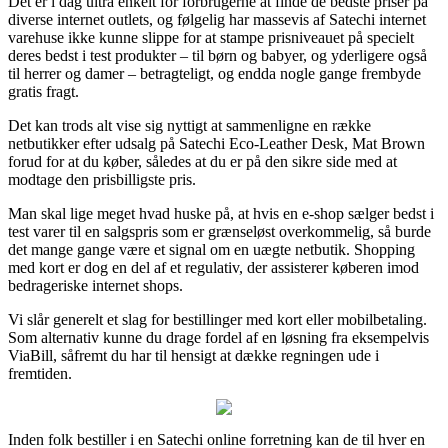
Det er i dag ultra enkelt for forbrugerne at finde de bedste priser på
diverse internet outlets, og følgelig har massevis af Satechi internet
varehuse ikke kunne slippe for at stampe prisniveauet på specielt
deres bedst i test produkter – til børn og babyer, og yderligere også
til herrer og damer – betragteligt, og endda nogle gange frembyde
gratis fragt.
Det kan trods alt vise sig nyttigt at sammenligne en række
netbutikker efter udsalg på Satechi Eco-Leather Desk, Mat Brown
forud for at du køber, således at du er på den sikre side med at
modtage den prisbilligste pris.
Man skal lige meget hvad huske på, at hvis en e-shop sælger bedst i
test varer til en salgspris som er grænseløst overkommelig, så burde
det mange gange være et signal om en uægte netbutik. Shopping
med kort er dog en del af et regulativ, der assisterer køberen imod
bedrageriske internet shops.
Vi slår generelt et slag for bestillinger med kort eller mobilbetaling.
Som alternativ kunne du drage fordel af en løsning fra eksempelvis
ViaBill, såfremt du har til hensigt at dække regningen ude i
fremtiden.
Inden folk bestiller i en Satechi online forretning kan de til hver en