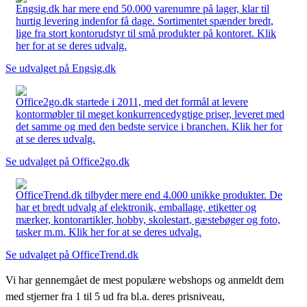
Engsig.dk har mere end 50.000 varenumre på lager, klar til
hurtig levering indenfor få dage. Sortimentet spænder bredt,
lige fra stort kontorudstyr til små produkter på kontoret. Klik
her for at se deres udvalg.
Se udvalget på Engsig.dk
Office2go.dk startede i 2011, med det formål at levere
kontormøbler til meget konkurrencedygtige priser, leveret med
det samme og med den bedste service i branchen. Klik her for
at se deres udvalg.
Se udvalget på Office2go.dk
OfficeTrend.dk tilbyder mere end 4.000 unikke produkter. De
har et bredt udvalg af elektronik, emballage, etiketter og
mærker, kontorartikler, hobby, skolestart, gæstebøger og foto,
tasker m.m. Klik her for at se deres udvalg.
Se udvalget på OfficeTrend.dk
Vi har gennemgået de mest populære webshops og anmeldt dem
med stjerner fra 1 til 5 ud fra bl.a. deres prisniveau,