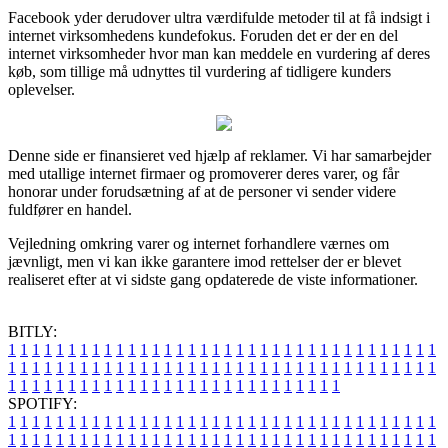
Facebook yder derudover ultra værdifulde metoder til at få indsigt i
internet virksomhedens kundefokus. Foruden det er der en del
internet virksomheder hvor man kan meddele en vurdering af deres
køb, som tillige må udnyttes til vurdering af tidligere kunders
oplevelser.
Denne side er finansieret ved hjælp af reklamer. Vi har samarbejder
med utallige internet firmaer og promoverer deres varer, og får
honorar under forudsætning af at de personer vi sender videre
fuldfører en handel.
Vejledning omkring varer og internet forhandlere værnes om
jævnligt, men vi kan ikke garantere imod rettelser der er blevet
realiseret efter at vi sidste gang opdaterede de viste informationer.
BITLY:
1
1
1
1
1
1
1
1
1
1
1
1
1
1
1
1
1
1
1
1
1
1
1
1
1
1
1
1
1
1
1
1
1
1
1
1
1
1
1
1
1
1
1
1
1
1
1
1
1
1
1
1
1
1
1
1
1
1
1
1
1
1
1
1
1
1
1
1
1
1
1
1
1
1
1
1
1
1
1
1
1
1
1
1
1
1
1
1
1
1
1
1
1
1
1
1
1
1
1
1
SPOTIFY:
1
1
1
1
1
1
1
1
1
1
1
1
1
1
1
1
1
1
1
1
1
1
1
1
1
1
1
1
1
1
1
1
1
1
1
1
1
1
1
1
1
1
1
1
1
1
1
1
1
1
1
1
1
1
1
1
1
1
1
1
1
1
1
1
1
1
1
1
1
1
1
1