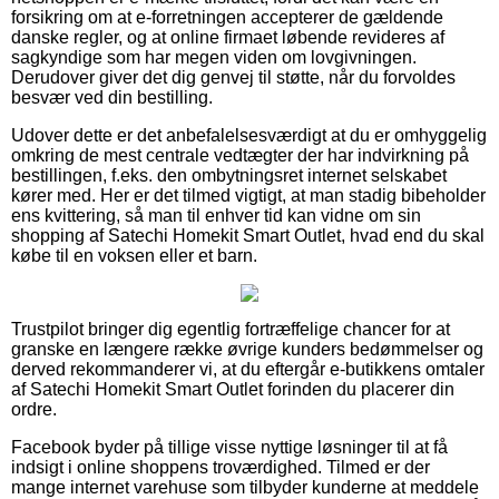
forsikring om at e-forretningen accepterer de gældende
danske regler, og at online firmaet løbende revideres af
sagkyndige som har megen viden om lovgivningen.
Derudover giver det dig genvej til støtte, når du forvoldes
besvær ved din bestilling.
Udover dette er det anbefalelsesværdigt at du er omhyggelig
omkring de mest centrale vedtægter der har indvirkning på
bestillingen, f.eks. den ombytningsret internet selskabet
kører med. Her er det tilmed vigtigt, at man stadig bibeholder
ens kvittering, så man til enhver tid kan vidne om sin
shopping af Satechi Homekit Smart Outlet, hvad end du skal
købe til en voksen eller et barn.
Trustpilot bringer dig egentlig fortræffelige chancer for at
granske en længere række øvrige kunders bedømmelser og
derved rekommanderer vi, at du eftergår e-butikkens omtaler
af Satechi Homekit Smart Outlet forinden du placerer din
ordre.
Facebook byder på tillige visse nyttige løsninger til at få
indsigt i online shoppens troværdighed. Tilmed er der
mange internet varehuse som tilbyder kunderne at meddele