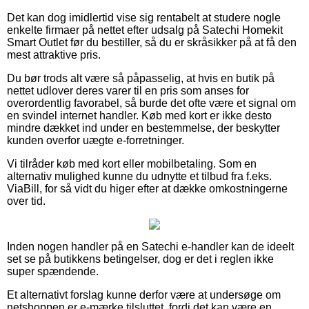
Det kan dog imidlertid vise sig rentabelt at studere nogle
enkelte firmaer på nettet efter udsalg på Satechi Homekit
Smart Outlet før du bestiller, så du er skråsikker på at få den
mest attraktive pris.
Du bør trods alt være så påpasselig, at hvis en butik på
nettet udlover deres varer til en pris som anses for
overordentlig favorabel, så burde det ofte være et signal om
en svindel internet handler. Køb med kort er ikke desto
mindre dækket ind under en bestemmelse, der beskytter
kunden overfor uægte e-forretninger.
Vi tilråder køb med kort eller mobilbetaling. Som en
alternativ mulighed kunne du udnytte et tilbud fra f.eks.
ViaBill, for så vidt du higer efter at dække omkostningerne
over tid.
Inden nogen handler på en Satechi e-handler kan de ideelt
set se på butikkens betingelser, dog er det i reglen ikke
super spændende.
Et alternativt forslag kunne derfor være at undersøge om
netshoppen er e-mærke tilsluttet, fordi det kan være en