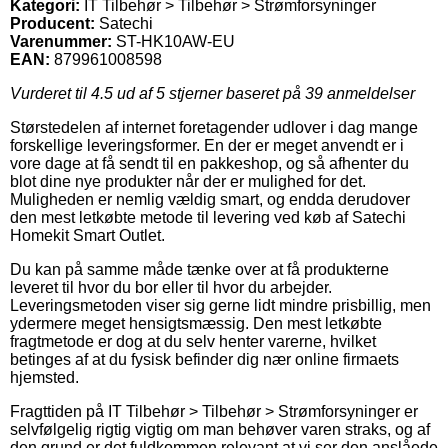
Kategori:
IT Tilbehør > Tilbehør > Strømforsyninger
Producent:
Satechi
Varenummer:
ST-HK10AW-EU
EAN:
879961008598
Vurderet til
4.5
ud af 5 stjerner baseret på
39
anmeldelser
Størstedelen af internet foretagender udlover i dag mange
forskellige leveringsformer. En der er meget anvendt er i
vore dage at få sendt til en pakkeshop, og så afhenter du
blot dine nye produkter når der er mulighed for det.
Muligheden er nemlig vældig smart, og endda derudover
den mest letkøbte metode til levering ved køb af Satechi
Homekit Smart Outlet.
Du kan på samme måde tænke over at få produkterne
leveret til hvor du bor eller til hvor du arbejder.
Leveringsmetoden viser sig gerne lidt mindre prisbillig, men
ydermere meget hensigtsmæssig. Den mest letkøbte
fragtmetode er dog at du selv henter varerne, hvilket
betinges af at du fysisk befinder dig nær online firmaets
hjemsted.
Fragttiden på IT Tilbehør > Tilbehør > Strømforsyninger er
selvfølgelig rigtig vigtig om man behøver varen straks, og af
den grund er det fuldkommen relevant at vi ser den anslåede