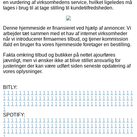
en vurdering af virksomhedens service, hvilket ligeledes må
tages i brug til at tage stilling til kundetilfredsheden.
Denne hjemmeside er finansieret ved hjælp af annoncer. Vi
arbejder tæt sammen med et hav af internet virksomheder
når vi introducerer firmaernes tilbud, og tjener kommission
ifald en bruger fra vores hjemmeside foretager en bestilling.
Fakta omkring tilbud og butikker på nettet ajourføres
jævnligt, men vi ønsker ikke at blive stillet ansvarlig for
justeringer der kan være udført siden seneste opdatering af
vores oplysninger.
BITLY:
1
1
1
1
1
1
1
1
1
1
1
1
1
1
1
1
1
1
1
1
1
1
1
1
1
1
1
1
1
1
1
1
1
1
1
1
1
1
1
1
1
1
1
1
1
1
1
1
1
1
1
1
1
1
1
1
1
1
1
1
1
1
1
1
1
1
1
1
1
1
1
1
1
1
1
1
1
1
1
1
1
1
1
1
1
1
1
1
1
1
1
1
1
1
1
1
1
1
1
1
SPOTIFY:
1
1
1
1
1
1
1
1
1
1
1
1
1
1
1
1
1
1
1
1
1
1
1
1
1
1
1
1
1
1
1
1
1
1
1
1
1
1
1
1
1
1
1
1
1
1
1
1
1
1
1
1
1
1
1
1
1
1
1
1
1
1
1
1
1
1
1
1
1
1
1
1
1
1
1
1
1
1
1
1
1
1
1
1
1
1
1
1
1
1
1
1
1
1
1
1
1
1
1
1