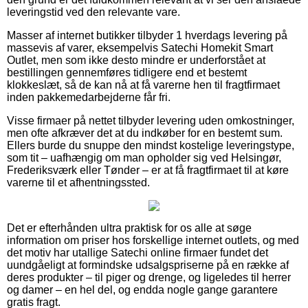
leveringstid ved den relevante vare.
Masser af internet butikker tilbyder 1 hverdags levering på
massevis af varer, eksempelvis Satechi Homekit Smart
Outlet, men som ikke desto mindre er underforstået at
bestillingen gennemføres tidligere end et bestemt
klokkeslæt, så de kan nå at få varerne hen til fragtfirmaet
inden pakkemedarbejderne får fri.
Visse firmaer på nettet tilbyder levering uden omkostninger,
men ofte afkræver det at du indkøber for en bestemt sum.
Ellers burde du snuppe den mindst kostelige leveringstype,
som tit – uafhængig om man opholder sig ved Helsingør,
Frederiksværk eller Tønder – er at få fragtfirmaet til at køre
varerne til et afhentningssted.
Det er efterhånden ultra praktisk for os alle at søge
information om priser hos forskellige internet outlets, og med
det motiv har utallige Satechi online firmaer fundet det
uundgåeligt at formindske udsalgspriserne på en række af
deres produkter – til piger og drenge, og ligeledes til herrer
og damer – en hel del, og endda nogle gange garantere
gratis fragt.