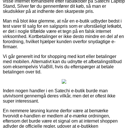
visse internet forhandlere efter rabatkoder på Satechi Laptop
Stand, Silver før du gennemfører dit køb, så man er
skudsikker på at indhente den skarpeste pris.
Man må blot ikke glemme, at når en e-butik udbyder bedst i
test varer til salg for en salgspris som er uforståeligt letkøbt,
er det i nogle tilfælde være et tegn på en falsk internet
virksomhed. Kortbetalinger er ikke desto mindre en del af en
forordning, hvilket hjælper kunden overfor snydagtige e-
firmaer.
Vi går generelt ind for shopping med kort eller betalinger
med mobilen. Alternativt kan du udnytte et afbetalingstilbud
som eksempelvis ViaBill, hvis du efterspørger at betale
betalingen over tid.
Inden nogen handler i en Satechi e-butik burde man
utvivlsomt gennemgå deres vilkår, men det er oftest ikke
super interessant.
En nemmere løsning kunne derfor være at bemærke
hvorvidt e-handlen er medlem af e-mærke ordningen,
eftersom det burde være et signal om at internet shoppen
adlyder de officielle regler, udover at e-butikken