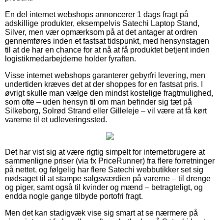
En del internet webshops annoncerer 1 dags fragt på
adskillige produkter, eksempelvis Satechi Laptop Stand,
Silver, men vær opmærksom på at det antager at ordren
gennemføres inden et fastsat tidspunkt, med hensynstagen
til at de har en chance for at nå at få produktet betjent inden
logistikmedarbejderne holder fyraften.
Visse internet webshops garanterer gebyrfri levering, men
undertiden kræves det at der shoppes for en fastsat pris. I
øvrigt skulle man vælge den mindst kostelige fragtmulighed,
som ofte – uden hensyn til om man befinder sig tæt på
Silkeborg, Solrød Strand eller Gilleleje – vil være at få kørt
varerne til et udleveringssted.
Det har vist sig at være rigtig simpelt for internetbrugere at
sammenligne priser (via fx PriceRunner) fra flere forretninger
på nettet, og følgelig har flere Satechi webbutikker set sig
nødsaget til at stampe salgsværdien på varerne – til drenge
og piger, samt også til kvinder og mænd – betragteligt, og
endda nogle gange tilbyde portofri fragt.
Men det kan stadigvæk vise sig smart at se nærmere på