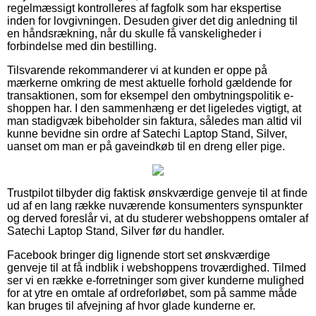
regelmæssigt kontrolleres af fagfolk som har ekspertise
inden for lovgivningen. Desuden giver det dig anledning til
en håndsrækning, når du skulle få vanskeligheder i
forbindelse med din bestilling.
Tilsvarende rekommanderer vi at kunden er oppe på
mærkerne omkring de mest aktuelle forhold gældende for
transaktionen, som for eksempel den ombytningspolitik e-
shoppen har. I den sammenhæng er det ligeledes vigtigt, at
man stadigvæk bibeholder sin faktura, således man altid vil
kunne bevidne sin ordre af Satechi Laptop Stand, Silver,
uanset om man er på gaveindkøb til en dreng eller pige.
Trustpilot tilbyder dig faktisk ønskværdige genveje til at finde
ud af en lang række nuværende konsumenters synspunkter
og derved foreslår vi, at du studerer webshoppens omtaler af
Satechi Laptop Stand, Silver før du handler.
Facebook bringer dig lignende stort set ønskværdige
genveje til at få indblik i webshoppens troværdighed. Tilmed
ser vi en række e-forretninger som giver kunderne mulighed
for at ytre en omtale af ordreforløbet, som på samme måde
kan bruges til afvejning af hvor glade kunderne er.