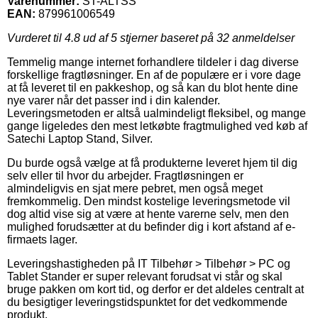
Varenummer:
ST-ALTSS
EAN:
879961006549
Vurderet til
4.8
ud af 5 stjerner baseret på
32
anmeldelser
Temmelig mange internet forhandlere tildeler i dag diverse
forskellige fragtløsninger. En af de populære er i vore dage
at få leveret til en pakkeshop, og så kan du blot hente dine
nye varer når det passer ind i din kalender.
Leveringsmetoden er altså ualmindeligt fleksibel, og mange
gange ligeledes den mest letkøbte fragtmulighed ved køb af
Satechi Laptop Stand, Silver.
Du burde også vælge at få produkterne leveret hjem til dig
selv eller til hvor du arbejder. Fragtløsningen er
almindeligvis en sjat mere pebret, men også meget
fremkommelig. Den mindst kostelige leveringsmetode vil
dog altid vise sig at være at hente varerne selv, men den
mulighed forudsætter at du befinder dig i kort afstand af e-
firmaets lager.
Leveringshastigheden på IT Tilbehør > Tilbehør > PC og
Tablet Stander er super relevant forudsat vi står og skal
bruge pakken om kort tid, og derfor er det aldeles centralt at
du besigtiger leveringstidspunktet for det vedkommende
produkt.